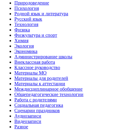
Природоведение
Психология
Родной язык и литература
Русский язык
Технология
Физика
Физкультура и спорт
Химия
Экология
Экономика
Администрирование школы
Внеклассная работа
Классное руководство
Материалы МО
Материалы для родителей
Материалы к аттестации
Междисциплинарное обобщение
Общепедагогические технологии
Работа с родителями
Социальная педагогика
Сценарии праздников
Аудиозаписи
Видеозаписи
Разное