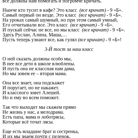
все должны нам помогать и погромче кричать.
Нынче кто тусит в кафе? Это класс
(все кричат)
- 9 «Б».
Самый первый он везде. Это класс
(все кричат)
- 9 «Б».
На уроках самый шумный, но при этом самый умный,
Его отчитывали все. Это класс
(все кричат)
- 9 «Б».
И пускай сейчас не все, но мы класс
(все кричат)
- 9 «Б».
Здесь Руслан, Алина, Маша,…
Пусть теперь узнают все, как гулял
(все кричат)
- 9 «Б»!
3-Й тост за наш класс
О ней сказать должны особо мы,
В нее все дети в школе влюблены.
И пусть она не классная нам дама,
Но мы зовем ее – вторая мама.
Она все знает, она подскажет
И поругает, но не накажет.
И классного зовет Алешей.
Но и ему во всем поможет.
Так что выходит мы скажем прямо
Не жизнь у нас, а мелодрама.
Есть папа, мама и лоботрясы,
Которые всё точат лясы.
Еще есть младшие брат и сестренка,
И их мы знаем почти с пеленок.