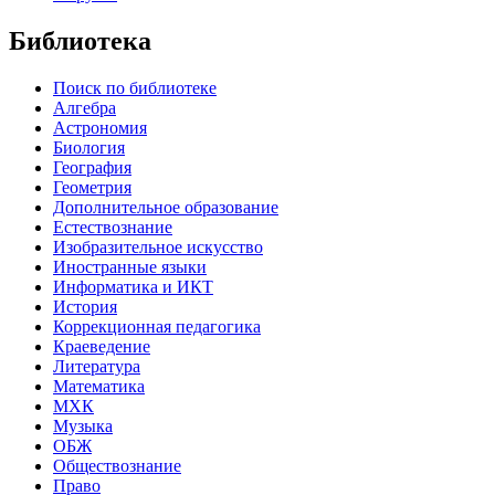
Библиотека
Поиск по библиотеке
Алгебра
Астрономия
Биология
География
Геометрия
Дополнительное образование
Естествознание
Изобразительное искусство
Иностранные языки
Информатика и ИКТ
История
Коррекционная педагогика
Краеведение
Литература
Математика
МХК
Музыка
ОБЖ
Обществознание
Право