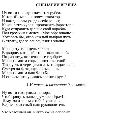
СЦЕНАРИЙ ВЕЧЕРА
Ну вот и пройден нами тот рубеж,
Который смело назовем «экватор».
И каждый сам уж для себя решит,
Какой взять курс и проложить фарватор.
Куда отправить дальше свой корабль
Под громким именем «Мое образованье».
Хотелось бы, чтоб каждый выбрал путь
В страну, где за основу взяты знанья.
Мы протусили целых 9 лет
В дворце, который кто назвал школой.
По-разному, но точно все с добром
Мы вспомним годы юности веселой.
Так пусть и через двадцать, тридцать лет,
Смотря на фото, где еще мы юны,
Мы вспомним наш 9-й «Б»
И скажем, что учились все же круто!
1-Й тост за окончание 9-го класса
Ну вот и наступила та пора,
Чтоб грянуть наше дружное «Ура»!
Тому, кого зовем с тобой учитель,
Вернее классный наш руководитель.
Что классный он, никто уж не оспорит,