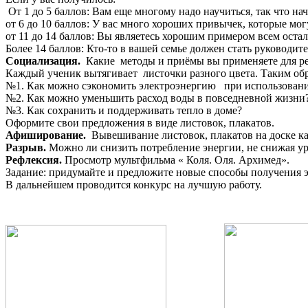
От 1 до 5 баллов: Вам еще многому надо научиться, так что на
от 6 до 10 баллов: У вас много хороших привычек, которые мо
от 11 до 14 баллов: Вы являетесь хорошим примером всем оста
Более 14 баллов: Кто-то в вашей семье должен стать руководи
Социализация.
Какие методы и приёмы вы применяете для р
Каждый ученик вытягивает листочки разного цвета. Таким обра
№1. Как можно сэкономить электроэнергию при использован
№2. Как можно уменьшить расход воды в повседневной жизни
№3. Как сохранить и поддерживать тепло в доме?
Оформите свои предложения в виде листовок, плакатов.
Афиширование.
Вывешивание листовок, плакатов на доске ка
Разрыв.
Можно ли снизить потребление энергии, не снижая ур
Рефлексия.
Просмотр мультфильма « Коля. Оля. Архимед».
Задание: придумайте и предложите новые способы получения 
В дальнейшем проводится конкурс на лучшую работу.