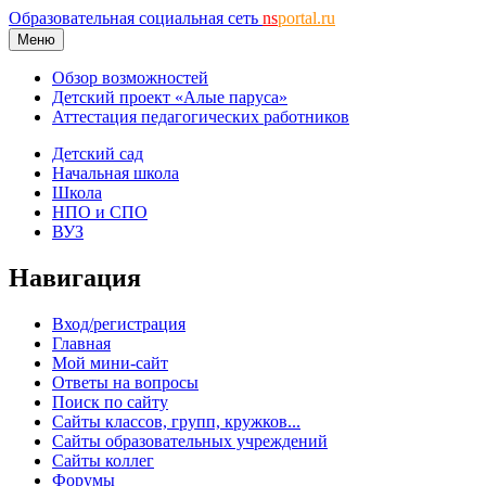
Образовательная социальная сеть
ns
portal.ru
Меню
Обзор возможностей
Детский проект «Алые паруса»
Аттестация педагогических работников
Детский сад
Начальная школа
Школа
НПО и СПО
ВУЗ
Навигация
Вход/регистрация
Главная
Мой мини-сайт
Ответы на вопросы
Поиск по сайту
Сайты классов, групп, кружков...
Сайты образовательных учреждений
Сайты коллег
Форумы