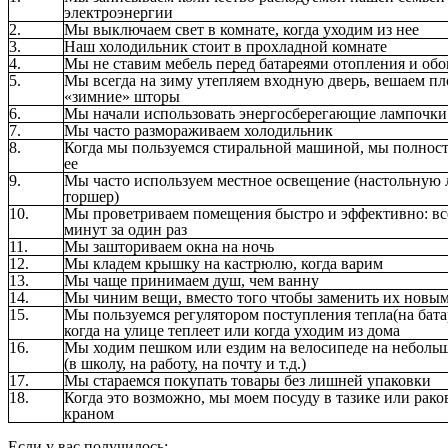
электроэнергии
2.
Мы выключаем свет в комнате, когда уходим из нее
3.
Наш холодильник стоит в прохладной комнате
4.
Мы не ставим мебель перед батареями отопления и об
5.
Мы всегда на зиму утепляем входную дверь, вешаем п
«зимние» шторы
6.
Мы начали использовать энергосберегающие лампочки
7.
Мы часто размораживаем холодильник
8.
Когда мы пользуемся стиральной машиной, мы полнос
ее
9.
Мы часто используем местное освещение (настольную л
торшер)
10.
Мы проветриваем помещения быстро и эффективно: вс
минут за один раз
11.
Мы зашториваем окна на ночь
12.
Мы кладем крышку на кастрюлю, когда варим
13.
Мы чаще принимаем душ, чем ванну
14.
Мы чиним вещи, вместо того чтобы заменить их новы
15.
Мы пользуемся регулятором поступления тепла(на батар
когда на улице теплеет или когда уходим из дома
16.
Мы ходим пешком или ездим на велосипеде на небольш
(в школу, на работу, на почту и т.д.)
17.
Мы стараемся покупать товары без лишней упаковки
18.
Когда это возможно, мы моем посуду в тазике или раков
краном
Если у вас получилось: