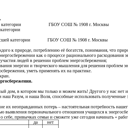
»
и высшей категории ГБОУ СОШ № 1908 г. Москвы
шей категории
высшей категории ГБОУ СОШ № 1908 г. Москвы
дого к природе, потреблению её богатств, понимания, что прир
энергосбережении как о процессе рационального расходования э
участия людей в решении проблем энергосбережения;
вания энергии и творческого мышления для решения проблем э
сбережения, уметь применять их на практике.
кран.
ргосбережения.
й дом, в котором мы только и можем жить! Другого у нас нет и 
м и наш Разум, и наша Воля, способные использовать полученные
ие их неоправданных потерь – настоятельная потребность нашег
ью выявления первоначального отношения учащихся к энергосбе
 о себе, привычках семьи и сможете уже сегодня начинать « рабо
да
нет