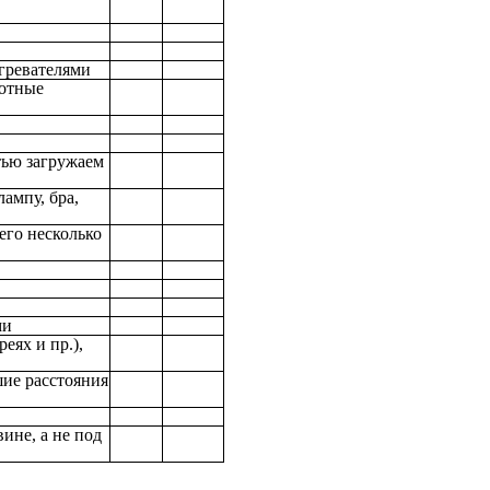
огревателями
лотные
тью загружаем
ампу, бра,
его несколько
ми
еях и пр.),
ие расстояния
ине, а не под