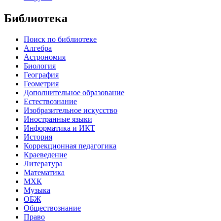
Библиотека
Поиск по библиотеке
Алгебра
Астрономия
Биология
География
Геометрия
Дополнительное образование
Естествознание
Изобразительное искусство
Иностранные языки
Информатика и ИКТ
История
Коррекционная педагогика
Краеведение
Литература
Математика
МХК
Музыка
ОБЖ
Обществознание
Право