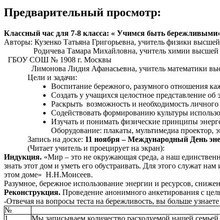
Предварительный просмотр:
Классный час для 7-8 класса: « Учимся быть бережливыми
Авторы: Кузенко Татьяна Григорьевна, учитель физик
Родичева Тамара Михайловна, учитель химии выс
ГБОУ СОШ № 1908 г. Москвы
Лимонова Лидия Афанасьевна, учитель математики 
Цели и задачи:
Воспитание бережного, разумного отношения каж
Создать у учащихся целостное представление об 
Раскрыть возможность и необходимость личного 
Содействовать формированию культуры использо
Изучать и понимать физические принципы энерго
Оборудование: плакаты, мультимедиа проектор, э
Запись на доске:
11 ноября – Международный День эне
(Читает учитель и проецирует на экран):
Индукция.
«Мир – это не окружающая среда, а наш единственны
знать этот дом и уметь его обустраивать. Для этого служат на
этом доме» Н.Н.Моисеев.
Разумное, бережное использование энергии и ресурсов, снижен
Реконструкция.
Проведение анонимного анкетирования с цел
-Отвечая на вопросы теста на бережливость, вы больше узнаете
№
1.
Мы записываем количество расходуемой нашей семьей