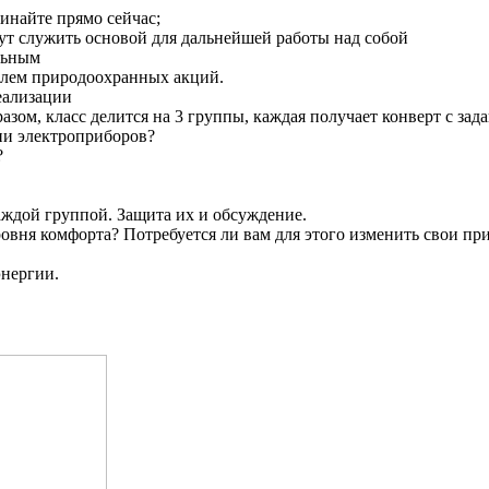
чинайте прямо сейчас;
гут служить основой для дальнейшей работы над собой
льным
телем природоохранных акций.
еализации
зом, класс делится на 3 группы, каждая получает конверт с зад
ии электроприборов?
?
ждой группой. Защита их и обсуждение.
овня комфорта? Потребуется ли вам для этого изменить свои п
энергии.