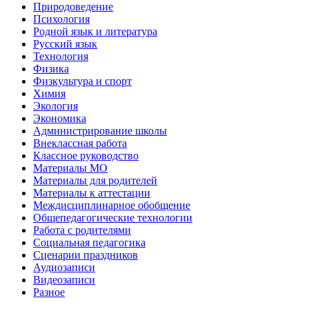
Природоведение
Психология
Родной язык и литература
Русский язык
Технология
Физика
Физкультура и спорт
Химия
Экология
Экономика
Администрирование школы
Внеклассная работа
Классное руководство
Материалы МО
Материалы для родителей
Материалы к аттестации
Междисциплинарное обобщение
Общепедагогические технологии
Работа с родителями
Социальная педагогика
Сценарии праздников
Аудиозаписи
Видеозаписи
Разное