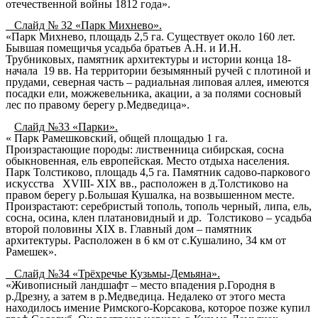
отечественной войны 1812 года».
Слайд № 32 «Парк Михнево».
«Парк Михнево, площадь 2,5 га. Существует около 160 лет.
Бывшая помещичья усадьба братьев А.Н. и И.Н.
Трубниковых, памятник архитектуры и истории конца 18-
начала 19 вв. На территории безымянный ручей с плотиной и
прудами, северная часть – радиальная липовая аллея, имеются
посадки ели, можжевельника, акации, а за полями сосновый
лес по правому берегу р.Медведица».
Слайд №33 «Парки».
« Парк Рамешковский, общей площадью 1 га.
Произрастающие породы: лиственница сибирская, сосна
обыкновенная, ель европейская. Место отдыха населения.
Парк Толстиково, площадь 4,5 га. Памятник садово-паркового
искусства ХVIII- ХIХ вв., расположен в д.Толстиково на
правом берегу р.Большая Кушалка, на возвышенном месте.
Произрастают: серебристый тополь, тополь черный, липа, ель,
сосна, осина, клен платановидный и др. Толстиково – усадьба
второй половины ХIХ в. Главный дом – памятник
архитектуры. Расположен в 6 км от с.Кушалино, 34 км от
Рамешек».
Слайд №34 «Трёхречье Кузьмы-Демьяна».
«Живописный ландшафт – место впадения р.Городня в
р.Дрезну, а затем в р.Медведица. Недалеко от этого места
находилось имение Римского-Корсакова, которое позже купил