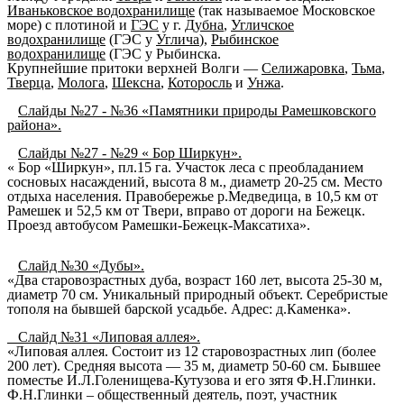
Иваньковское водохранилище
(так называемое Московское
море) с плотиной и
ГЭС
у г.
Дубна
,
Угличское
водохранилище
(ГЭС у
Углича
),
Рыбинское
водохранилище
(ГЭС у Рыбинска.
Крупнейшие притоки верхней Волги —
Селижаровка
,
Тьма
,
Тверца
,
Молога
,
Шексна
,
Которосль
и
Унжа
.
Слайды №27 - №36 «Памятники природы Рамешковского
района».
Слайды №27 - №29 « Бор Ширкун».
« Бор «Ширкун», пл.15 га. Участок леса с преобладанием
сосновых насаждений, высота 8 м., диаметр 20-25 см. Место
отдыха населения. Правобережье р.Медведица, в 10,5 км от
Рамешек и 52,5 км от Твери, вправо от дороги на Бежецк.
Проезд автобусом Рамешки-Бежецк-Максатиха».
Слайд №30 «Дубы».
«Два старовозрастных дуба, возраст 160 лет, высота 25-30 м,
диаметр 70 см. Уникальный природный объект. Серебристые
тополя на бывшей барской усадьбе. Адрес: д.Каменка».
Слайд №31 «Липовая аллея».
«Липовая аллея. Состоит из 12 старовозрастных лип (более
200 лет). Средняя высота — 35 м, диаметр 50-60 см. Бывшее
поместье И.Л.Голенищева-Кутузова и его зятя Ф.Н.Глинки.
Ф.Н.Глинки – общественный деятель, поэт, участник