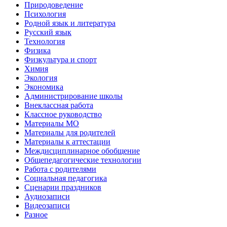
Природоведение
Психология
Родной язык и литература
Русский язык
Технология
Физика
Физкультура и спорт
Химия
Экология
Экономика
Администрирование школы
Внеклассная работа
Классное руководство
Материалы МО
Материалы для родителей
Материалы к аттестации
Междисциплинарное обобщение
Общепедагогические технологии
Работа с родителями
Социальная педагогика
Сценарии праздников
Аудиозаписи
Видеозаписи
Разное