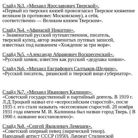
Слайд №3. «Михаил Ярославович Тверской».
«
Первый из тверских князей провозгласил Тверское княжение
великим (в противовес Московскому), а себя,
соответственно — Великим князем Тверским».
Слайд №4. «Афанасий Никитин».
« Знаменитый русский путешественник, писатель,
тверской
купец, автор знаменитых путевых записей,
известных под названием «
Хождение за три моря
».
Слайд №5. «Александр Абрамович Воскресенский».
«Русский химик; известен как русский «дедушка химии».
Слайд №6. «Михаил Евграфович Салтыков-Щедрин».
«
Русский
писатель
, рязанский и тверской вице-губернатор».
Слайд №7. «Михаил Иванович Калинин».
«
Советский
государственный и партийный деятель. В 1919 г.
Л.Д.Троцкий
назвал его «всероссийским старостой», после
1935 г. его стали называть «всесоюзным старостой. 20 ноября
1931 года именем М. И. Калинина был назван город
Тверь
. ( В
1990 г. название восстановлено)».
Слайд №8. «Сергей Яковлевич Лемешев».
«Советский оперный
певец
(лирический
тенор
).
Народный артист СССР
(
1950
). Лауреат
Сталинской