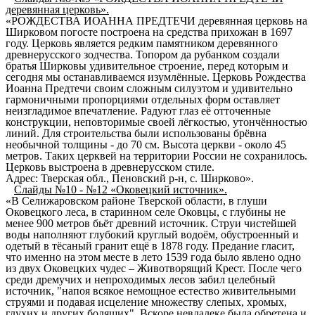
деревянная церковь».
«РОЖДЕСТВА ИОАННА ПРЕДТЕЧИ деревянная церковь на
Ширковом погосте построена на средства прихожан в 1697
году. Церковь является редким памятником деревянного
древнерусского зодчества. Топором да рубанком создали
братья Ширковы удивительное строение, перед которым и
сегодня мы останавливаемся изумлённые. Церковь Рождества
Иоанна Предтечи своим сложным силуэтом и удивительно
гармоничными пропорциями отдельных форм оставляет
неизгладимое впечатление. Радуют глаз её отточенные
конструкции, неповторимые своей лёгкостью, утончённостью
линий. Для строительства были использованы брёвна
необычной толщины - до 70 см. Высота церкви - около 45
метров. Таких церквей на территории России не сохранилось.
Церковь выстроена в древнерусском стиле.
Адрес: Тверская обл., Пеновский р-н, с. Ширково».
Слайды №10 - №12 «Оковецкий источник».
«В Селижаровском районе Тверской области, в глуши
Оковецкого леса, в старинном селе Оковцы, с глубины не
менее 900 метров бьёт древний источник. Струи чистейшей
воды наполняют глубокий круглый водоём, обустроенный и
одетый в тёсаный гранит ещё в 1878 году. Предание гласит,
что именно на этом месте в лето 1539 года было явлено одно
из двух Оковецких чудес – Животворящий Крест. После чего
среди дремучих и непроходимых лесов забил целебный
источник, "напоя всякое немощное естество живительными
струями и подавая исцеление множеству слепых, хромых,
глухих и других болящих". Вскоре невдалеке была обретена и