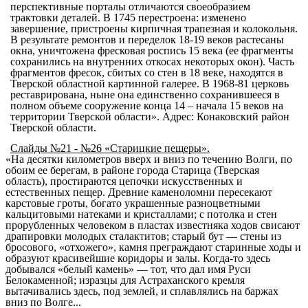
перспективные порталы отличаются своеобразием
трактовки деталей. В 1745 перестроена: изменено
завершение, пристроены кирпичная трапезная и колокольня.
В результате ремонтов и переделок 18-19 веков растесаны
окна, уничтожена фресковая роспись 15 века (ее фрагменты
сохранились на внутренних откосах некоторых окон). Часть
фрагментов фресок, сбитых со стен в 18 веке, находятся в
Тверской областной картинной галерее. В 1968-81 церковь
реставрирована, ныне она единственно сохранившееся в
полном объеме сооружение конца 14 – начала 15 веков на
территории Тверской области». Адрес:
Конаковский район
Тверской области.
Слайды №21 - №26 «Старицкие пещеры».
«На десятки километров вверх и вниз по течению Волги, по
обоим ее берегам, в районе города Старица (Тверская
область), простираются цепочки искусственных и
естественных пещер. Древние каменоломни пересекают
карстовые гроты, богато украшенные разноцветными
кальцитовыми натеками и кристаллами; с потолка и стен
прорубленных человеком в пластах известняка ходов свисают
драпировки молодых сталактитов; старый бут — стены из
бросового, «отхожего», камня преграждают старинные ходы и
образуют красивейшие коридоры и залы. Когда-то здесь
добывался «белый камень» — тот, что дал имя Руси
Белокаменной; изразцы для Астраханского кремля
вытачивались здесь, под землей, и сплавлялись на баржах
вниз по Волге...