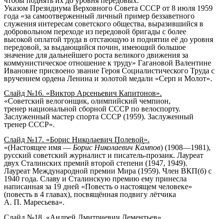
чтобы поднять их до уровня передовых.
Указом Президиума Верховного Совета СССР от
8 июля
1959
года
«за самоотверженный личный пример беззаветного
служения интересам советского общества, выразившийся в
добровольном переходе из передовой бригады с более
высокой оплатой труда в отстающую и поднятии её до уровня
передовой, за выдающийся почин, имеющий большое
значение для дальнейшего роста великого движения за
коммунистическое отношение к труду» Гагановой Валентине
Ивановне присвоено звание Героя Социалистического Труда с
вручением ордена Ленина и золотой медали «Серп и Молот».
Слайд №16. «Виктор Арсеньевич Капитонов».
«
Советский
велогонщик
,
олимпийский чемпион
,
тренер
национальной сборной
СССР
по
велоспорту
.
Заслуженный мастер спорта СССР
(1959).
Заслуженный
тренер СССР
».
Слайд №17. «Борис Николаевич Полевой».
«(Настоящее имя —
Бори́с Никола́евич Ка́мпов
) (1908—1981),
русский советский
журналист
и
писатель
-
прозаик
. Лауреат
двух
Сталинских премий
второй степени (
1947
,
1949
).
Лауреат
Международной премии Мира
(1959). Член
ВКП(б)
с
1940 года
. Славу и
Сталинскую премию
ему принесла
написанная за 19 дней «
Повесть о настоящем человеке
»
(повесть в 4 главах), посвящённая подвигу лётчика
А. П. Маресьева
».
Слайд №18. «Андрей Дмитриевич Дементьев».