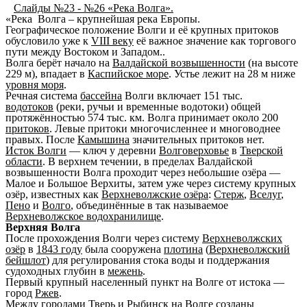
Слайды №23 - №26 «Река Волга».
«Река Волга – крупнейшая река Европы.
Географическое положение Волги и её крупных притоков
обусловило уже к
VIII веку
её важное значение как торгового
пути между Востоком и Западом..
Волга берёт начало на
Валдайской возвышенности
(на высоте
229 м), впадает в
Каспийское море
. Устье лежит на 28 м ниже
уровня моря
.
Речная система
бассейна
Волги включает 151 тыс.
водотоков
(реки, ручьи и временные водотоки) общей
протяжённостью 574 тыс. км. Волга принимает около 200
притоков
. Левые притоки многочисленнее и многоводнее
правых. После
Камышина
значительных притоков нет.
Исток Волги
— ключ у деревни
Волговерховье
в
Тверской
области
. В верхнем течении, в пределах Валдайской
возвышенности Волга проходит через небольшие озёра —
Малое и Большое Верхиты, затем уже через систему крупных
озёр, известных как
Верхневолжские озёра
:
Стерж
,
Вселуг
,
Пено
и
Волго
, объединённые в так называемое
Верхневолжское водохранилище
.
Верхняя Волга
После прохождения Волги через систему
Верхневолжских
озёр
в
1843 году
была сооружена
плотина
(
Верхневолжский
бейшлот
) для регулирования стока воды и поддержания
судоходных глубин в
межень
.
Первый крупный населенный пункт на Волге от истока —
город
Ржев
.
Между городами
Тверь
и
Рыбинск
на Волге созданы