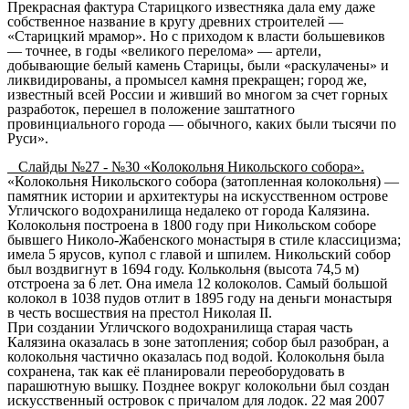
Прекрасная фактура Старицкого известняка дала ему даже
собственное название в кругу древних строителей —
«Старицкий мрамор». Но с приходом к власти большевиков
— точнее, в годы «великого перелома» — артели,
добывающие белый камень Старицы, были «раскулачены» и
ликвидированы, а промысел камня прекращен; город же,
известный всей России и живший во многом за счет горных
разработок, перешел в положение заштатного
провинциального города — обычного, каких были тысячи по
Руси».
Слайды №27 - №30 «Колокольня Никольского собора».
«Колокольня Никольского собора (затопленная колокольня) —
памятник истории и архитектуры на искусственном острове
Угличского водохранилища
недалеко от города
Калязина
.
Колокольня построена в 1800 году при Никольском соборе
бывшего
Николо-Жабенского монастыря
в стиле классицизма;
имела 5 ярусов, купол с главой и шпилем. Никольский собор
был воздвигнут в
1694 году
. Колькольня (высота 74,5 м)
отстроена за 6 лет. Она имела 12 колоколов. Самый большой
колокол в 1038 пудов отлит в 1895 году на деньги монастыря
в честь восшествия на престол Николая II.
При создании Угличского водохранилища старая часть
Калязина оказалась в зоне затопления; собор был разобран, а
колокольня частично оказалась под водой. Колокольня была
сохранена, так как её планировали переоборудовать в
парашютную
вышку. Позднее вокруг колокольни был создан
искусственный островок с причалом для лодок. 22 мая
2007