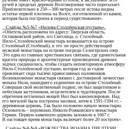
ручей в пределах деревни Волговерховье часто пересыхает.
Приблизительно в 250—300 метрах после истока видны
остатки первой
плотины
на Волге, изготовленной из камня,
которая была построена в период существования».
Слайды №5-№7 «Нилова-Столобенская пустынь».
«Обитель расположена по адресу: Тверская область,
Осташковский район, п/о Светлица, о. Столобный.
Нило-Столобенский монастырь возвышается на острове
Столобный (Столбный), и это не просто действующий
мужской монастырь на острове посреди Селигерских озер.
Это одна из главных христианских святынь, где удивительная
красота природы и архитектурные произведения древних
зодчих соединились, чтобы создать неповторимую атмосферу
Нило-Столобенской пустыни, которая год за годом
привлекает сюда тысячи православных паломников.
Возникновение монастыря связано с достоверной личностью
монаха Нила, нашедшего уединение на острове Столобный.
Совершая свой молитвенный подвиг, он был защитником и
небесным заступником, исцелителем и чудотворцем. После
обретения нетленных мощей Нил был канонизирован. Над
его могилой была построена часовня, затем в 1591-1594 гг. -
деревянная церковь. Так было положено начало монастырю.
Основатель – иеромонах Николо-Рожковского монастыря
Герман. Первую каменную церковь заложили в 1667 г.
В настоящее время монастырь включает более 20 построек».
Слайды №8-№9 «РОЖДЕСТВА ИОАННА ПРЕДТЕЧИ