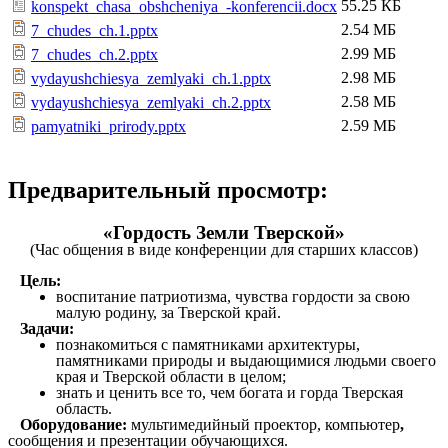
55.25 КБ
konspekt_chasa_obshcheniya_-konferencii.docx
2.54 МБ
7_chudes_ch.1.pptx
2.99 МБ
7_chudes_ch.2.pptx
2.98 МБ
vydayushchiesya_zemlyaki_ch.1.pptx
2.58 МБ
vydayushchiesya_zemlyaki_ch.2.pptx
2.59 МБ
pamyatniki_prirody.pptx
Предварительный просмотр:
«Гордость Земли Тверской»
(Час общения в виде конференции для старших классов)
Цель:
воспитание патриотизма, чувства гордости за свою
малую родину, за Тверской край.
Задачи:
познакомиться с памятниками архитектуры,
памятниками природы и выдающимися людьми своего
края и Тверской области в целом;
знать и ценить все то, чем богата и горда Тверская
область.
Оборудование:
мультимедийный проектор, компьютер
,
сообщения и презентации обучающихся.