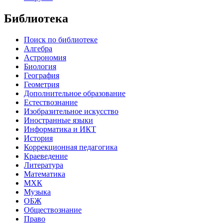
Библиотека
Поиск по библиотеке
Алгебра
Астрономия
Биология
География
Геометрия
Дополнительное образование
Естествознание
Изобразительное искусство
Иностранные языки
Информатика и ИКТ
История
Коррекционная педагогика
Краеведение
Литература
Математика
МХК
Музыка
ОБЖ
Обществознание
Право