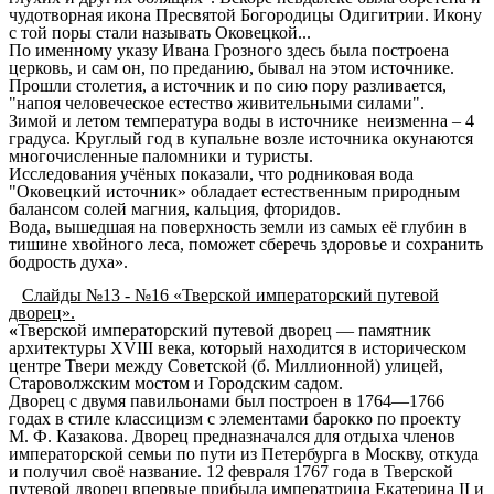
чудотворная икона Пресвятой Богородицы Одигитрии. Икону
с той поры стали называть Оковецкой...
По именному указу Ивана Грозного здесь была построена
церковь, и сам он, по преданию, бывал на этом источнике.
Прошли столетия, а источник и по сию пору разливается,
"напоя человеческое естество живительными силами".
Зимой и летом температура воды в источнике неизменна – 4
градуса. Круглый год в купальне возле источника окунаются
многочисленные паломники и туристы.
Исследования учёных показали, что родниковая вода
"Оковецкий источник» обладает естественным природным
балансом солей магния, кальция, фторидов.
Вода, вышедшая на поверхность земли из самых её глубин в
тишине хвойного леса, поможет сберечь здоровье и сохранить
бодрость духа».
Слайды №13 - №16 «Тверской императорский путевой
дворец».
«
Тверской императорский путевой дворец — памятник
архитектуры
XVIII века
, который находится в историческом
центре
Твери
между
Советской
(б. Миллионной) улицей,
Староволжским мостом
и
Городским садом
.
Дворец с двумя павильонами был построен в
1764
—
1766
годах
в стиле
классицизм
с элементами
барокко
по проекту
М. Ф. Казакова
. Дворец предназначался для отдыха членов
императорской семьи по пути из Петербурга в Москву, откуда
и получил своё название. 12 февраля
1767 года
в Тверской
путевой дворец впервые прибыла императрица
Екатерина II
и