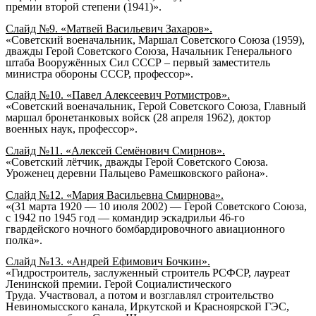
премии
второй степени (
1941
)».
Слайд №9. «Матвей Васильевич Захаров».
«Советский военачальник,
Маршал Советского Союза
(
1959
),
дважды
Герой Советского Союза
, Начальник Генерального
штаба Вооружённых Сил СССР – первый заместитель
министра обороны СССР, профессор».
Слайд №10. «Павел Алексеевич Ротмистров».
«Советский военачальник,
Герой Советского Союза
,
Главный
маршал бронетанковых войск
(
28 апреля
1962
),
доктор
военных наук
, профессор».
Слайд №11. «Алексей Семёнович Смирнов».
«Советский лётчик, дважды
Герой Советского Союза
.
Уроженец деревни Пальцево Рамешковского района».
Слайд №12. «Мария Васильевна Смирнова».
«
(
31 марта
1920
—
10 июля
2002
) —
Герой Советского Союза
,
с
1942
по
1945 год
— командир эскадрильи
46-го
гвардейского ночного бомбардировочного авиационного
полка
».
Слайд №13. «Андрей Ефимович Бочкин».
«Гидростроитель, заслуженный строитель РСФСР, лауреат
Ленинской премии.
Герой Социалистического
Труда.
Участвовал, а потом и возглавлял строительство
Невиномысского канала, Иркутской и Красноярской ГЭС,