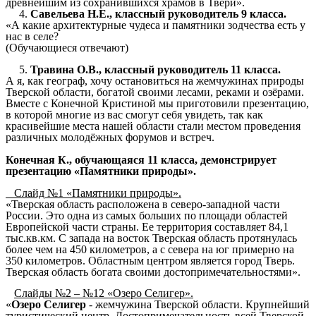
древнейшим из сохранившихся храмов в Твери».
Савельева Н.Е., классный руководитель 9 класса.
«А какие архитектурные чудеса и памятники зодчества есть у
нас в селе?
(Обучающиеся отвечают)
Травина О.В., классный руководитель 11 класса.
А я, как географ, хочу остановиться на жемчужинах природы
Тверской области, богатой своими лесами, реками и озёрами.
Вместе с Конечной Кристиной мы приготовили презентацию,
в которой многие из вас смогут себя увидеть, так как
красивейшие места нашей области стали местом проведения
различных молодёжных форумов и встреч.
Конечная К., обучающаяся 11 класса, демонстрирует
презентацию «Памятники природы».
Слайд №1 «Памятники природы».
«Тверская область расположена в северо-западной части
России. Это одна из самых больших по площади областей
Европейской части страны. Ее территория составляет 84,1
тыс.кв.км. С запада на восток Тверская область протянулась
более чем на 450 километров, а с севера на юг примерно на
350 километров. Областным центром является город Тверь.
Тверская область богата своими достопримечательностями».
Слайды №2 – №12 «Озеро Селигер».
«
Озеро Селигер
- жемчужина Тверской области. Крупнейший
туристический центр. Достопримечательность всей Тверской