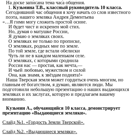
На доске записана тема часа общения.
Кузьмина Т.В., классный руководитель 10 класса.
Сегодняшний час общения я хочу начать со слов известного
поэта, нашего земляка Андрея Дементьева
«…Я гимн могу сложить простой осине.
И будет чист и искренен мой стих.
Но, думая о матушке России,
Я думаю о земляках своих.
О земляках не только по прописке,
О земляках, родных мне по земле.
По той земле, где встали обелиски
Чуть ли не в каждом маленьком селе.
О земляках, с которыми сроднила
Россия нас — простая, как мечта,—
И чьей любовью, мужеством и силой
Она, как знамя, к звёздам поднята!»
Наша Тверская земля может гордиться очень многим, но
главным её богатством, я думаю, являются люди. Мы
подготовили небольшую презентацию о наших выдающихся
земляках и их заслугах, которую и предлагаем вашему
вниманию.
Кузьмин А., обучающийся 10 класса, демонстрирует
презентацию «Выдающиеся земляки».
Слайд №1. «Гордость Земли Тверской».
Слайд №2. «Выдающиеся земляки».