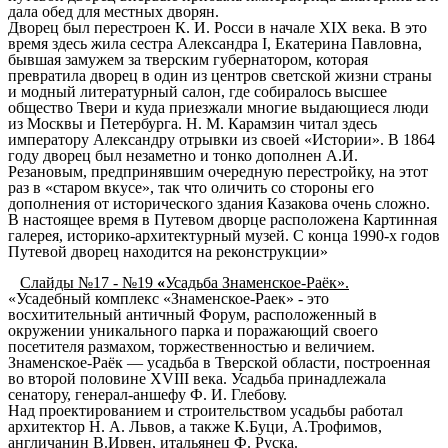
дала обед для местных дворян.
Дворец был перестроен
К. И. Росси
в начале
XIX века
. В это
время здесь жила сестра
Александра I
,
Екатерина Павловна
,
бывшая замужем за тверским губернатором, которая
превратила дворец в один из центров светской жизни страны
и модный литературный салон, где собиралось высшее
общество Твери и куда приезжали многие выдающиеся люди
из Москвы и Петербурга.
Н. М. Карамзин
читал здесь
императору Александру отрывки из своей «Истории». В 1864
году дворец был незаметно и тонко дополнен
А.И.
Резановым
, предпринявшим очередную перестройку, на этот
раз в «старом вкусе», так что оличить со стороны его
дополнения от исторического здания Казакова очень сложно.
В настоящее время в Путевом дворце расположена
Картинная
галерея
,
историко-архитектурный музей
. С конца 1990-х годов
Путевой дворец находится на реконструкции»
Слайды №17 - №19
«
Усадьба Знаменское-Раёк».
«Усадебный комплекс «Знаменское-Раек» - это
восхитительный античный Форум, расположенный в
окружении уникального парка и поражающий своего
посетителя размахом, торжественностью и величием.
Знаменское-Раёк —
усадьба
в
Тверской области
, построенная
во второй половине
XVIII века
. Усадьба принадлежала
сенатору, генерал-аншефу
Ф. И. Глебову
.
Над проектированием и строительством усадьбы работал
архитектор
Н. А. Львов
, а также К.Буци, А.Трофимов,
англичанин В.Ирвен, итальянец
Ф. Руска
.