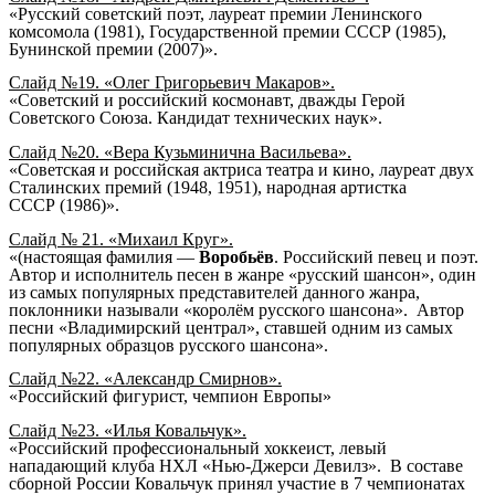
«Русский советский поэт, лауреат премии Ленинского
комсомола (
1981
),
Государственной премии СССР
(
1985
),
Бунинской премии
(
2007
)».
Слайд №19. «Олег Григорьевич Макаров».
«
Советский
и
российский
космонавт
, дважды
Герой
Советского Союза
.
Кандидат технических наук
».
Слайд №20. «Вера Кузьминична Васильева».
«Советская и российская актриса театра и кино, лауреат двух
Сталинских премий
(
1948
,
1951
),
народная артистка
СССР
(
1986
)».
Слайд № 21. «Михаил Круг».
«(настоящая фамилия —
Воробьёв
. Российский певец и поэт.
Автор и исполнитель песен в жанре «
русский шансон
», один
из самых популярных представителей данного жанра,
поклонники называли «королём русского шансона». Автор
песни «
Владимирский централ
», ставшей одним из самых
популярных образцов русского шансона».
Слайд №22. «Александр Смирнов».
«Российский фигурист, чемпион Европы»
Слайд №23. «Илья Ковальчук».
«
Российский
профессиональный
хоккеист
, левый
нападающий клуба
НХЛ
«
Нью-Джерси Девилз
». В составе
сборной России
Ковальчук принял участие в 7
чемпионатах