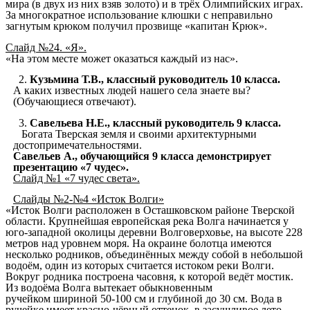
мира
(в двух из них взяв золото) и в трёх Олимпийских играх.
За многократное использование клюшки с неправильно
загнутым крюком получил прозвище «капитан Крюк».
Слайд №24. «Я».
«На этом месте может оказаться каждый из нас».
Кузьмина Т.В., классный руководитель 10 класса.
А каких известных людей нашего села знаете вы?
(Обучающиеся отвечают).
Савельева Н.Е., классный руководитель 9 класса.
Богата Тверская земля и своими архитектурными
достопримечательностями.
Савельев А., обучающийся 9 класса демонстрирует
презентацию «7 чудес».
Слайд №1 «7 чудес света».
Слайды №2-№4 «Исток Волги»
«Исток Волги расположен в
Осташковском районе
Тверской
области
. Крупнейшая европейская река
Волга
начинается у
юго-западной околицы деревни
Волговерховье
, на высоте 228
метров над
уровнем моря
. На окраине
болотца
имеются
несколько
родников
, объединённых между собой в небольшой
водоём
, один из которых считается
истоком
реки Волги.
Вокруг
родника
построена
часовня
, к которой ведёт
мостик
.
Из
водоёма
Волга вытекает обыкновенным
ручейком
шириной 50-100 см и глубиной до 30 см. Вода в
ручейке имеет красно-чёрный оттенок, в засушливое лето