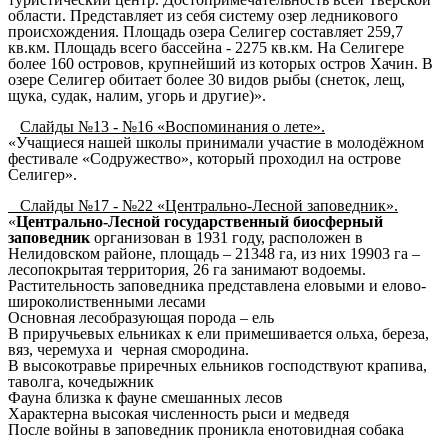
области. Представляет из себя систему озер ледникового
происхождения. Площадь озера Селигер составляет 259,7
кв.км. Площадь всего бассейна - 2275 кв.км. На Селигере
более 160 островов, крупнейший из которых остров Хачин. В
озере Селигер обитает более 30 видов рыбы (снеток, лещ,
щука, судак, налим, угорь и другие)».
Слайды №13 - №16 «Воспоминания о лете».
«Учащиеся нашей школы принимали участие в молодёжном
фестивале «Содружество», который проходил на острове
Селигер».
Слайды №17 - №22 «Центрально-Лесной заповедник».
«
Центрально-Лесной государственный биосферный
заповедник
организован в 1931 году, расположен в
Нелидовском районе, площадь – 21348 га, из них 19903 га –
лесопокрытая территория, 26 га занимают водоемы.
Растительность заповедника представлена еловыми и елово-
широколиственными лесами
Основная лесобразующая порода – ель
В приручьевых ельниках к ели примешивается ольха, береза,
вяз, черемуха и черная смородина.
В высокотравье приречных ельников господствуют крапива,
таволга, кочедыжник
Фауна близка к фауне смешанных лесов
Характерна высокая численность рыси и медведя
После войны в заповедник проникла енотовидная собака