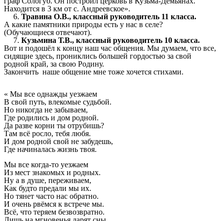
граф Сологуб. Он построил церковь в Кузьма-Демьянах.
Находится в 3 км от с. Андреевское».
Травина О.В., классный руководитель 11 класса.
А какие памятники природы есть у нас в селе?
(Обучающиеся отвечают).
Кузьмина Т.В., классный руководитель 10 класса.
Вот и подошёл к концу наш час общения. Мы думаем, что все,
сидящие здесь, прониклись большей гордостью за свой
родной край, за свою Родину.
Закончить наше общение мне тоже хочется стихами.
« Мы все однажды уезжаем
В свой путь, влекомые судьбой.
Но никогда не забываем,
Где родились и дом родной.
Да разве корни ты отрубишь?
Там всё росло, тебя любя.
И дом родной свой не забудешь,
Где начиналась жизнь твоя.
Мы все когда-то уезжаем
Из мест знакомых и родных.
Ну а в душе, переживаем,
Как будто предали мы их.
Но тянет часто нас обратно.
И очень рвёмся к встрече мы.
Всё, что теряем безвозвратно.
Лишь на мгновенья дарят сны.