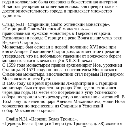
года
в колокольне была совершена божественная литургия
В настоящее время затопленная колокольня превратилась в
достопримечательность города и привлекает множество
туристов.
Слайд №31 «
Ста́рицкий Свя́то-Успе́нский монастырь».
«Ста́рицкий Свя́то-Успе́нский монастырь —
православный
мужской
монастырь
в
Тверской епархии
.
Расположен в городе
Старице
на реке
Волга
выше устья реки
Верхней Старицы
.
Монастырь был основан в первой половине
XVI века
при
князе
Андрее Ивановиче Старицком
, хотя местное предание
утверждает, что на небольшом удалении от волжского берега
монашеская жизнь велась ещё в XII-XIII веках..
С
1559 года
монастырем правил
архимандрит
Иов
, уроженец
Старицы. В
1571 году
он послан настоятелем Московского
Симонова монастыря, впоследствии стал первым
Патриархом
Московским и всея Руси
.
В
1606 году
во время правления
Лжедмитрия
в Старицкий
монастырь был отправлен
патриарх Иов
, где он скончался
через два года. На месте его погребения в углу Успенского
собора построили четырехъярусную колокольню с
часовней
. В
1652 году
по велению царя
Алексея Михайловича
, мощи Иова
торжественно перенесены из Старицы в
Успенский
собор
Московского кремля
.
Слайд №31 «Церковь Белая Троица».
«Церковь Белая Троица
в Твери (ул. Троицкая, д. 38)-является