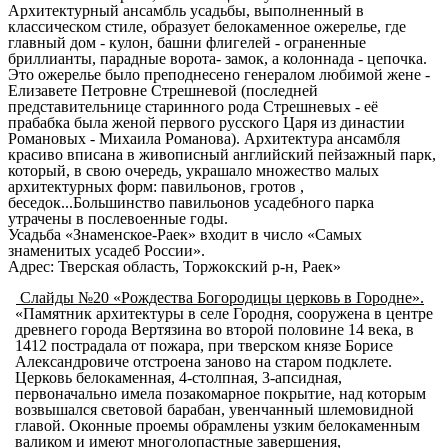
Архитектурный ансамбль
усадьбы, выполненный в
классическом стиле, образует белокаменное ожерелье, где
главный дом - кулон, башни флигелей - ограненные
бриллианты, парадные ворота- замок, а колоннада - цепочка.
Это ожерелье было преподнесено генералом любимой жене -
Елизавете Петровне Стрешневой (последней
представительнице старинного рода Стрешневых - её
прабабка была женой первого русского Царя из династии
Романовых - Михаила Романова). Архитектура ансамбля
красиво вписана в живописный английский пейзажный парк,
который, в свою очередь, украшало множество малых
архитектурных форм: павильонов, гротов ,
беседок...Большинство павильонов усадебного парка
утрачены в послевоенные годы.
Усадьба «Знаменское-Раек» входит в число «Самых
знаменитых усадеб России».
Адрес: Тверская область, Торжокский р-н, Раек»
Слайды №20 «Рождества Богородицы церковь в Городне».
«Памятник архитектуры в селе
Городня
, сооружена в центре
древнего города Вертязина во второй половине 14 века, в
1412 пострадала от пожара, при тверском князе Борисе
Александровиче отстроена заново на старом подклете.
Церковь белокаменная, 4-столпная, 3-апсидная,
первоначально имела позакомарное покрытие, над которым
возвышался световой барабан, увенчанный шлемовидной
главой. Оконные проемы обрамлены узким белокаменным
валиком и имеют многолопастные завершения,