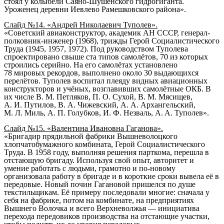
стоял у колыбели Саяно-Шушенского гидрогиганта.
Уроженец деревни Иевлево Рамешковского района».
Слайд №14. «Андрей Николаевич Туполев».
«Советский авиаконструктор, академик
АН СССР
, генерал-
полковник-инженер (1968), трижды
Герой Социалистического
Труда
(
1945
,
1957
,
1972
). Под руководством Туполева
спроектировано свыше ста типов
самолётов
, 70 из которых
строились серийно. На его самолётах установлено
78 мировых рекордов, выполнено около 30 выдающихся
перелётов. Туполев воспитал плеяду видных авиационных
конструкторов и учёных, возглавивших самолётные
ОКБ
. В
их числе
В. М. Петляков
,
П. О. Сухой
,
В. М. Мясищев
,
А. И. Путилов
,
В. А. Чижевский
,
А. А. Архангельский
,
М. Л. Миль
,
А. П. Голубков
,
И. Ф. Незваль
,
A. A. Туполев
».
Слайд №15. «Валентина Ивановна Гаганова».
«Бригадир прядильной фабрики Вышневолоцкого
хлопчатобумажного комбината,
Герой Социалистического
Труда
. В
1958 году
, выполняя решения парткома, перешла в
отстающую бригаду. Используя свой опыт, авторитет и
умение работать с людьми, грамотно и по-новому
организовала работу в бригаде и в короткие сроки вывела её в
передовые. Новый почин Гагановой пришелся по душе
текстильщикам. Её примеру последовали многие: сначала у
себя на фабрике, потом на комбинате, на предприятиях
Вышнего Волочка и всего Верхневолжья — инициатива
перехода передовиков производства на отстающие участки,