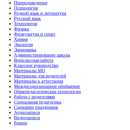
Природоведение
Психология
Родной язык и литература
Русский язык
Технология
Физика
Физкультура и спорт
Химия
Экология
Экономика
Администрирование школы
Внеклассная работа
Классное руководство
Материалы МО
Материалы для родителей
Материалы к аттестации
Междисциплинарное обобщение
Общепедагогические технологии
Работа с родителями
Социальная педагогика
Сценарии праздников
Аудиозаписи
Видеозаписи
Разное