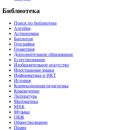
Библиотека
Поиск по библиотеке
Алгебра
Астрономия
Биология
География
Геометрия
Дополнительное образование
Естествознание
Изобразительное искусство
Иностранные языки
Информатика и ИКТ
История
Коррекционная педагогика
Краеведение
Литература
Математика
МХК
Музыка
ОБЖ
Обществознание
Право