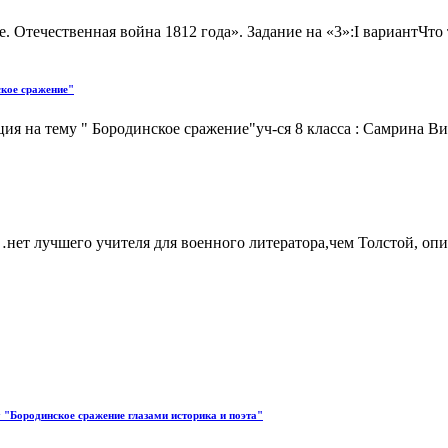
 Отечественная война 1812 года». Задание на «3»:I вариантЧто
ское сражение"
я на тему " Бородинское сражение"уч-ся 8 класса : Самрина Ви
…нет лучшего учителя для военного литератора,чем Толстой, о
 "Бородинское сражение глазами историка и поэта"