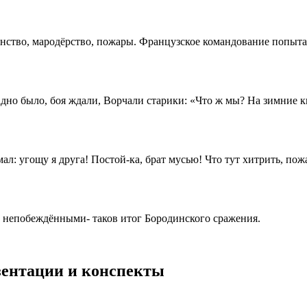
ство, мародёрство, пожары. Французское командование попытал
но было, боя ждали, Ворчали старики: «Что ж мы? На зимние к
ал: угощу я друга! Постой-ка, брат мусью! Что тут хитрить, п
ь непобеждёнными- таков итог Бородинского сражения.
езентации и конспекты