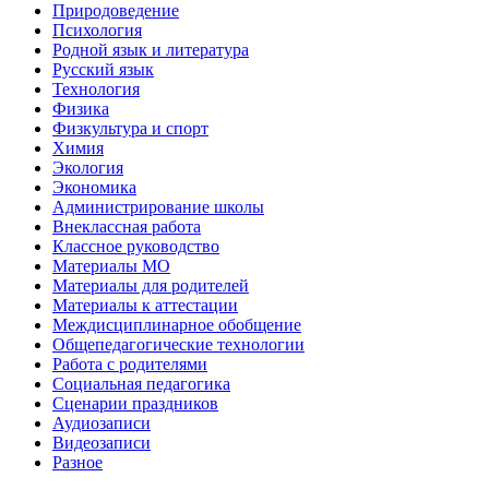
Природоведение
Психология
Родной язык и литература
Русский язык
Технология
Физика
Физкультура и спорт
Химия
Экология
Экономика
Администрирование школы
Внеклассная работа
Классное руководство
Материалы МО
Материалы для родителей
Материалы к аттестации
Междисциплинарное обобщение
Общепедагогические технологии
Работа с родителями
Социальная педагогика
Сценарии праздников
Аудиозаписи
Видеозаписи
Разное