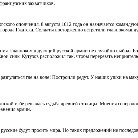
французских захватчиков.
гского ополчения. 8 августа 1812 года он назначается команду
 города Гжатска. Солдаты восторженно встретили главнокоманд
ения. Главнокомандующий русской армии не случайно выбрал Бо
Свои силы Кутузов расположил так, чтобы перерезать неприятелю
азгуляться где на воле! Построили редут. У наших ушки на мак
ьянской избе решалась судьба древней столицы. Мнения генерало
хранения армии.
 русские будут просить мира. Но таких предложений не последов