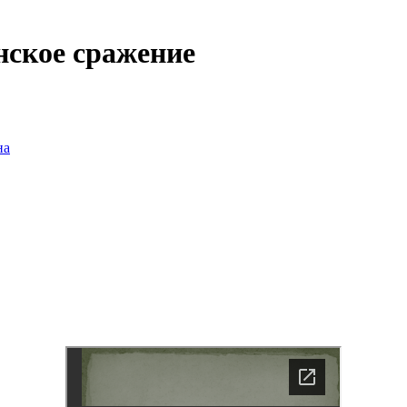
нское сражение
на