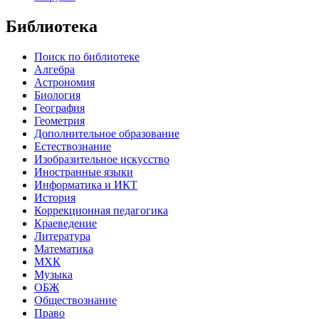
Библиотека
Поиск по библиотеке
Алгебра
Астрономия
Биология
География
Геометрия
Дополнительное образование
Естествознание
Изобразительное искусство
Иностранные языки
Информатика и ИКТ
История
Коррекционная педагогика
Краеведение
Литература
Математика
МХК
Музыка
ОБЖ
Обществознание
Право