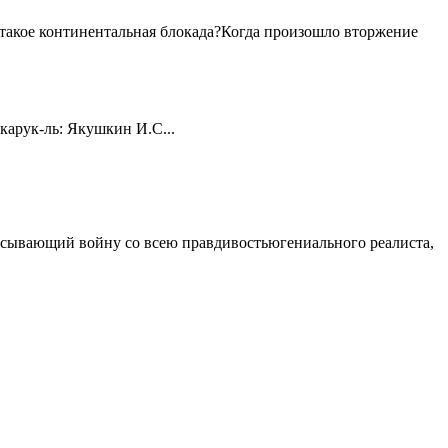
 такое континентальная блокада?Когда произошло вторжение
карук-ль: Якушкин И.С...
писывающий войну со всею правдивостьюгениального реалиста,