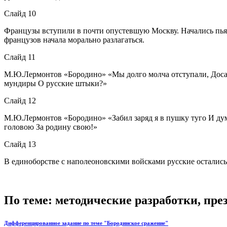
Слайд 10
Французы вступили в почти опустевшую Москву. Начались пьян
французов начала морально разлагаться.
Слайд 11
М.Ю.Лермонтов «Бородино» «Мы долго молча отступали, Досад
мундиры О русские штыки?»
Слайд 12
М.Ю.Лермонтов «Бородино» «Забил заряд я в пушку туго И дум
головою За родину свою!»
Слайд 13
В единоборстве с наполеоновскими войсками русские осталис
По теме: методические разработки, пр
Дифференцированное задание по теме "Бородинское сражение"