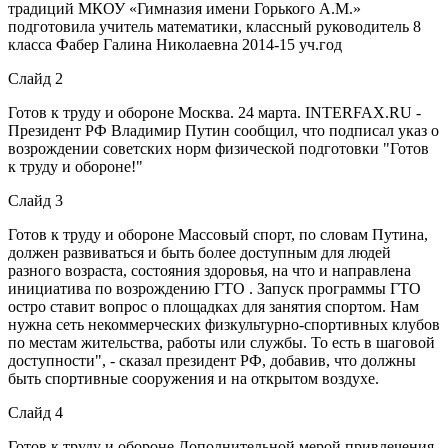
традиций МКОУ «Гимназия имени Горького А.М.»
подготовила учитель математики, классный руководитель 8
класса Фабер Галина Николаевна 2014-15 уч.год
Слайд 2
Готов к труду и обороне Москва. 24 марта. INTERFAX.RU -
Президент РФ Владимир Путин сообщил, что подписал указ о
возрождении советских норм физической подготовки "Готов
к труду и обороне!"
Слайд 3
Готов к труду и обороне Массовый спорт, по словам Путина,
должен развиваться и быть более доступным для людей
разного возраста, состояния здоровья, на что и направлена
инициатива по возрождению ГТО . Запуск программы ГТО
остро ставит вопрос о площадках для занятия спортом. Нам
нужна сеть некоммерческих физкультурно-спортивных клубов
по местам жительства, работы или службы. То есть в шаговой
доступности", - сказал президент РФ, добавив, что должны
быть спортивные сооружения и на открытом воздухе.
Слайд 4
Готов к труду и обороне Дополнительной мерой привлечения