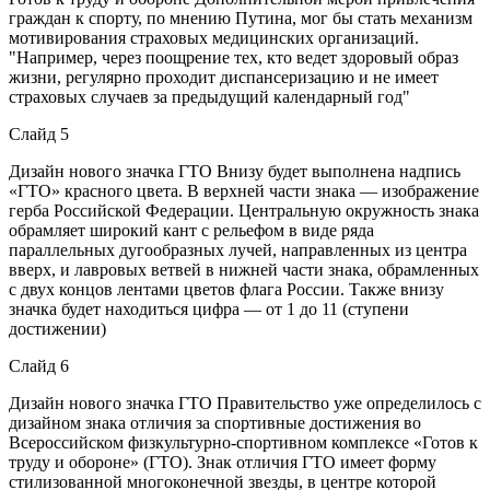
граждан к спорту, по мнению Путина, мог бы стать механизм
мотивирования страховых медицинских организаций.
"Например, через поощрение тех, кто ведет здоровый образ
жизни, регулярно проходит диспансеризацию и не имеет
страховых случаев за предыдущий календарный год"
Слайд 5
Дизайн нового значка ГТО Внизу будет выполнена надпись
«ГТО» красного цвета. В верхней части знака — изображение
герба Российской Федерации. Центральную окружность знака
обрамляет широкий кант с рельефом в виде ряда
параллельных дугообразных лучей, направленных из центра
вверх, и лавровых ветвей в нижней части знака, обрамленных
с двух концов лентами цветов флага России. Также внизу
значка будет находиться цифра — от 1 до 11 (ступени
достижении)
Слайд 6
Дизайн нового значка ГТО Правительство уже определилось с
дизайном знака отличия за спортивные достижения во
Всероссийском физкультурно-спортивном комплексе «Готов к
труду и обороне» (ГТО). Знак отличия ГТО имеет форму
стилизованной многоконечной звезды, в центре которой