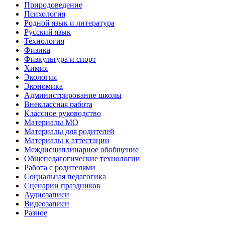
Природоведение
Психология
Родной язык и литература
Русский язык
Технология
Физика
Физкультура и спорт
Химия
Экология
Экономика
Администрирование школы
Внеклассная работа
Классное руководство
Материалы МО
Материалы для родителей
Материалы к аттестации
Междисциплинарное обобщение
Общепедагогические технологии
Работа с родителями
Социальная педагогика
Сценарии праздников
Аудиозаписи
Видеозаписи
Разное