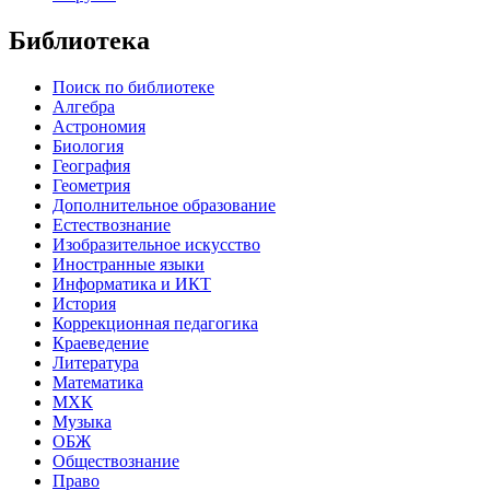
Библиотека
Поиск по библиотеке
Алгебра
Астрономия
Биология
География
Геометрия
Дополнительное образование
Естествознание
Изобразительное искусство
Иностранные языки
Информатика и ИКТ
История
Коррекционная педагогика
Краеведение
Литература
Математика
МХК
Музыка
ОБЖ
Обществознание
Право