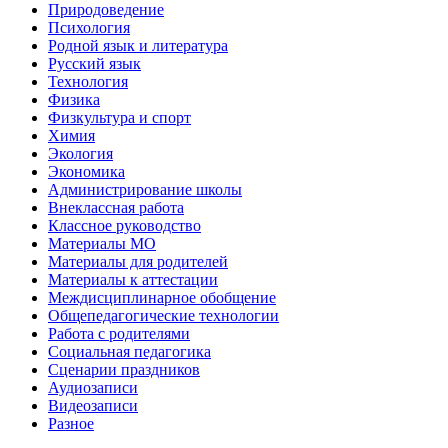
Природоведение
Психология
Родной язык и литература
Русский язык
Технология
Физика
Физкультура и спорт
Химия
Экология
Экономика
Администрирование школы
Внеклассная работа
Классное руководство
Материалы МО
Материалы для родителей
Материалы к аттестации
Междисциплинарное обобщение
Общепедагогические технологии
Работа с родителями
Социальная педагогика
Сценарии праздников
Аудиозаписи
Видеозаписи
Разное