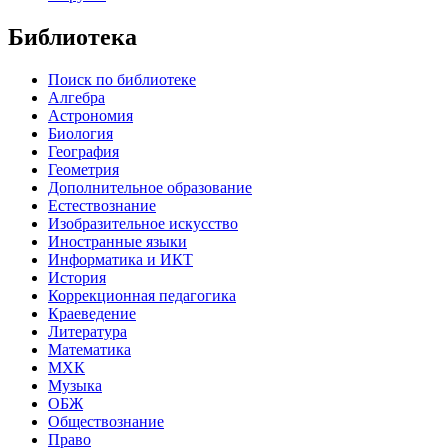
Библиотека
Поиск по библиотеке
Алгебра
Астрономия
Биология
География
Геометрия
Дополнительное образование
Естествознание
Изобразительное искусство
Иностранные языки
Информатика и ИКТ
История
Коррекционная педагогика
Краеведение
Литература
Математика
МХК
Музыка
ОБЖ
Обществознание
Право