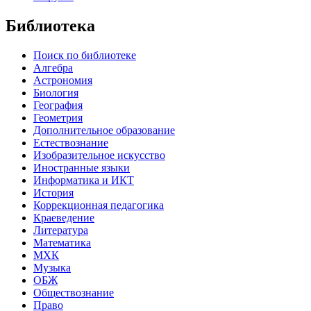
Библиотека
Поиск по библиотеке
Алгебра
Астрономия
Биология
География
Геометрия
Дополнительное образование
Естествознание
Изобразительное искусство
Иностранные языки
Информатика и ИКТ
История
Коррекционная педагогика
Краеведение
Литература
Математика
МХК
Музыка
ОБЖ
Обществознание
Право