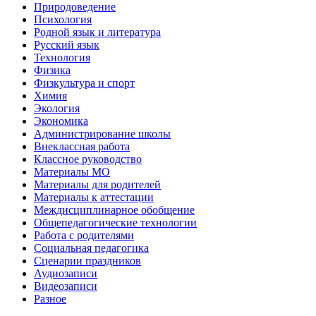
Природоведение
Психология
Родной язык и литература
Русский язык
Технология
Физика
Физкультура и спорт
Химия
Экология
Экономика
Администрирование школы
Внеклассная работа
Классное руководство
Материалы МО
Материалы для родителей
Материалы к аттестации
Междисциплинарное обобщение
Общепедагогические технологии
Работа с родителями
Социальная педагогика
Сценарии праздников
Аудиозаписи
Видеозаписи
Разное