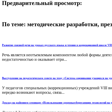
Предварительный просмотр:
По теме: методические разработки, пр
Развитие связной речи на уроках русского языка и чтения в коррекционной школе VIII
Речь является неотъемлемым компонентом любой формы деятельн
недостаточностью и оказывает отри...
Выступление на педагогическом совете на тему «Система оценивания учащихся на ур
У педагогов специальных (коррекционных) учреждений VIII в
нередко возникают вопросы, связа...
Доклад на районном семинаре «Использование здоровьесберегающих технологий на ур