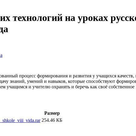
х технологий на уроках русско
да
на
ованный процесс формирования и развития у учащихся качеств,
едачу знаний, умений и навыков, которые способствуют формиро
ем учащимся и учителю охранять и беречь как своё собственное
Размер
254.46 КБ
shkole_viii_vida.rar