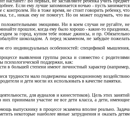
ент настанет? Во первых, не заставляйте ребенка учить предмет
удобнее. Если ему лучше запоминается ночью - пусть занимается
е с контролем. Но в тоже время, не стоит говорить ребенку, что
нка, т.е., никак ему не помогут. Но он может подумать, что вы
х положительными эмоциями. Ни в коем случаи не ругайте, не
оминайте прошлое, когда ему было хорошо - какие-то праздники,
ездим за город, купим тебе новые джинсы, и пр. Обязательно
побалуйте шоколадом. А перед экзаменом, не забудьте пожелать
дом его индивидуальных особенностей: спецификой мышления,
процессе выявления группы риска и совместно с родителями
ы психологической поддержки, как:
ости в большей степени имеют личностный характер (например,
ющиеся трудности мало подвержены коррекционному воздействию
одители и дети могли их использовать в качестве памятки.
еятельности, для аудиалов и кинестетиков). Цель этих занятий
 них принимали участие не все дети класса, а дети, имеющие
омощь выпускнику в процессе экзамена вполне реально. Задача
аметить некоторые наиболее явные затруднения и оказать детям