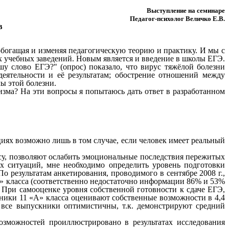
Выступление на семинаре
Педагог-психолог Величко Е.В.
в
обогащая и изменяя педагогическую теорию и практику. И мы с
 учебных заведений. Новым является и введение в школы ЕГЭ.
шу слово ЕГЭ?" (опрос) показало, что вирус тяжёлой болезни
еятельности и её результатам; обострение отношений между
мы этой болезни.
изма? На эти вопросы я попытаюсь дать ответ в разработанном
циях возможно лишь в том случае, если человек имеет реальный
су, позволяют ослабить эмоциональные последствия пережитых
х ситуаций, мне необходимо определить уровень подготовки
 результатам анкетирования, проводимого в сентябре 2008 г.,
Б» класса (соответственно недостаточно информации 86% и 53%
При самооценке уровня собственной готовности к сдаче ЕГЭ,
еники 11 «А» класса оценивают собственные возможности в 4,4
, все выпускники оптимистичны, т.к. демонстрируют средний
зможностей проиллюстрировано в результатах исследования