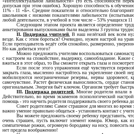
«Интеллектуальной лабильности» (
то есть способности пере
допуская при этом ошибок). Хорошую способность к обучению
11% - 11 «Б». Средние показатели и относительно благоприя
школьников с низкими показателями лабильности (испытывают
любой деятельности, в учебной в том числе – 53% учащихся 11 
Следующим этапом проекта является определение труд
анкетирования выпускниками были выделены 3 группы труднос
II.
Поддержка учителей
.
В наш нелёгкий век всем нуж
везде. Как с этим бороться? Очевидно, нужен настрой на ур
Если преподаватель ведёт себя спокойно, размеренно, уверенн
Но как добиться этого?
Можно предложить учителям воспользоваться самонастро
с настроем на спокойствие, выдержку, самообладание. Какие 
вжиться в этот образ, то Вы сможете открыть глаза и посмотр
Если после этого упражнения ещё чувствуется перевоз
закрыть глаза, мысленно настройтесь на укрепление своей н
мобилизуются неограниченные резервы, нервы здоровеют, кр
самочувствие. Растет физическая выносливость, сердце стан
оригинальным. Энергия бьёт ключом. Организм требует быстр
III.
Поддержка родителей
.
Многие родители впали в п
Действительно, во время экзаменов психологический настро
помощь - это научить родителя поддерживать своего ребенка до
Совет родителям
:
Самое страшное для многих во время эк
важно умение правильно общаться - установить контакт с учите
Вы можете предложить своему ребенку представить, что
очень страшен, пусть включит элемент юмора. Юмор, как и
симпатичные рожки, огромную бородавку на носу, повесить на н
нет предела воображению!