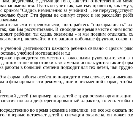
ь нам, родителям, с детьми до того, как этот ответственный мом
ики запоминания. Пусть он учит так, как ему нравится, как ему 
а с криком "Садись немедленно за учебник! ", не переусердствуйт
 сколько будет. Эти фразы не снимут стресс и не расслабят ребё
ь значимы.
о мнительными и тревожными, постарайтесь "подкармливать" и
 так, как Вы рассчитывали. В свободное время вместе с ним всп
хновят ребёнка: ты сдашь экзамены - и мы поедим отдыхать, съ
 экзаменом), включайте в их рацион побольше фруктов, соков, 
ие учебной деятельности каждого ребенка связано с целым ря
остями, учебной мотивацией и т.д.
ддержке проводится совместно с классными руководителями в 
данном этапе подготовки к экзаменам используются такие форм
 работы в большей степени подходит для тех детей, чьи трудн
. Эта форма работы особенно подходит в том случае, если име
жно фиксировать эти рекомендации в письменной форме, чтобы р
в.
егорий детей (например, для детей с трудностями организации д
анятия носили дифференцированный характер, то есть чтобы в
средственно во время экзамена невелики, но все же оказать п
агог впервые встречает детей в ситуации экзамена, он может з