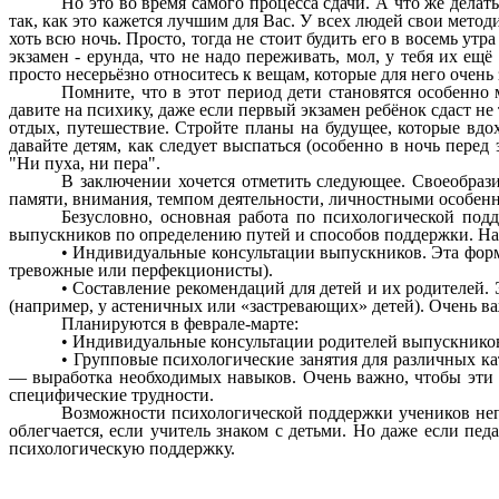
Но это во время самого процесса сдачи. А что же делат
так, как это кажется лучшим для Вас. У всех людей свои метод
хоть всю ночь. Просто, тогда не стоит будить его в восемь утр
экзамен - ерунда, что не надо переживать, мол, у тебя их ещё
просто несерьёзно относитесь к вещам, которые для него очен
Помните, что в этот период дети становятся особенн
давите на психику, даже если первый экзамен ребёнок сдаст не
отдых, путешествие. Стройте планы на будущее, которые вдо
давайте детям, как следует выспаться (особенно в ночь перед
"Ни пуха, ни пера".
В заключении хочется отметить следующее. Своеобраз
памяти, внимания, темпом деятельности, личностными особенн
Безусловно, основная работа по психологической по
выпускников по определению путей и способов поддержки. На 
• Индивидуальные консультации выпускников. Эта форма
тревожные или перфекционисты).
• Составление рекомендаций для детей и их родителей
(например, у астеничных или «застревающих» детей). Очень ва
Планируются в феврале-марте:
• Индивидуальные консультации родителей выпускнико
• Групповые психологические занятия для различных кат
— выработка необходимых навыков. Очень важно, чтобы эти з
специфические трудности.
Возможности психологической поддержки учеников непо
облегчается, если учитель знаком с детьми. Но даже если пед
психологическую поддержку.