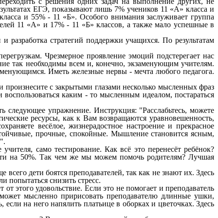
ереходить с решения одних задач на выполнение других, не
зультатах ЕГЭ, показывают лишь 7% учеников 11 «А» класса и
класса и 55% - 11 «Б». Особого внимания заслуживает группа
лей 11 «А» и 17% - 11 «Б» классов, а также мало успешные в
и разработка стратегий поддержки учащихся. По результатам
ерегрузкам. Чрезмерное проявление эмоций подстерегает нас
ние так необходимы всем и, конечно, экзаменующим учителям.
кзаменующимся. Иметь железные нервы - мечта любого педагога.
 и произнесите с закрытыми глазами несколько мысленных фраз
и воспользоваться каким - то мысленным идеалом, постараться
ть следующее упражнение. Инструкция: "Расслабьтесь, можете
тические ресурсы, как к Вам возвращаются уравновешенность,
охраняете весёлое, жизнерадостное настроение и прекрасное
устойчивые, прочные, спокойные. Мышление становится ясным,
и".
учителя, само тестирование. Как всё это перенесёт ребёнок?
очти на 50%. Так чем же мы можем помочь родителям? Лучшая
е всего дети боятся преподавателей, так как не знают их. Здесь
сли попытаться снизить стресс.
 от этого удовольствие. Если это не помогает и преподаватель
к может мысленно пририсовать преподавателю длинные ушки,
, если на него напялить платьице в оборках и цветочках. Здесь