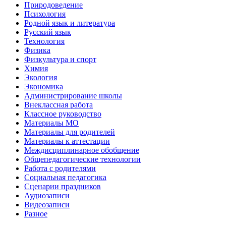
Природоведение
Психология
Родной язык и литература
Русский язык
Технология
Физика
Физкультура и спорт
Химия
Экология
Экономика
Администрирование школы
Внеклассная работа
Классное руководство
Материалы МО
Материалы для родителей
Материалы к аттестации
Междисциплинарное обобщение
Общепедагогические технологии
Работа с родителями
Социальная педагогика
Сценарии праздников
Аудиозаписи
Видеозаписи
Разное