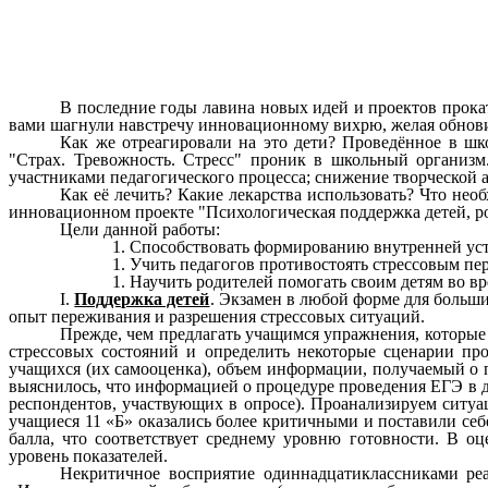
В последние годы лавина новых идей и проектов прокат
вами шагнули навстречу инновационному вихрю, желая обнови
Как же отреагировали на это дети? Проведённое в шко
"Страх. Тревожность. Стресс" проник в школьный организм
участниками педагогического процесса; снижение творческой 
Как её лечить? Какие лекарства использовать? Что нео
инновационном проекте "Психологическая поддержка детей, ро
Цели данной работы:
Способствовать формированию внутренней уст
Учить педагогов противостоять стрессовым пе
Научить родителей помогать своим детям во вре
I.
Поддержка детей
. Экзамен в любой форме для больши
опыт переживания и разрешения стрессовых ситуаций.
Прежде, чем предлагать учащимся упражнения, которые
стрессовых состояний и определить некоторые сценарии пр
учащихся (их самооценка), объем информации, получаемый о п
выяснилось, что информацией о процедуре проведения ЕГЭ в д
респондентов, участвующих в опросе). Проанализируем ситу
учащиеся 11 «Б» оказались более критичными и поставили себ
балла, что соответствует среднему уровню готовности. В о
уровень показателей.
Некритичное восприятие одиннадцатиклассниками реа