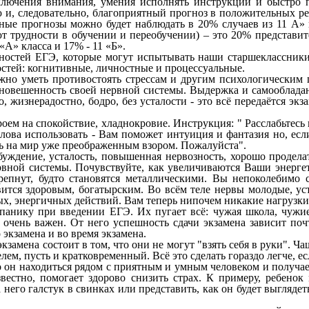
ключения внимания, умения исполнять инструкции и быстро п
 и, следовательно, благоприятный прогноз в положительных ре
тные прогнозы можно будет наблюдать в 20% случаев из 11 А» 
 трудности в обучении и переобучении) – это 20% представите
«А» класса и 17% - 11 «Б».
ностей ЕГЭ, которые могут испытывать наши старшеклассники 
тей: когнитивные, личностные и процессуальные.
но уметь противостоять стрессам и другим психологическим п
авновешенность своей нервной системы. Выдержка и самооблада
о, жизнерадостно, бодро, без усталости - это всё передаётся э
ем на спокойствие, хладнокровие. Инструкция: " Расслабьтесь
слова использовать - Вам поможет интуиция и фантазия но, есл
еть на мир уже преображенным взором. Пожалуйста".
буждение, усталость, повышенная нервозность, хорошо продела
ервной системы. Почувствуйте, как увеличиваются Ваши энерге
епнут, будто становятся металлическими. Вы непоколебимо с
овится здоровым, богатырским. Во всём теле нервы молодые, 
ых, энергичных действий. Вам теперь нипочем никакие нагрузк
анику при введении ЕГЭ. Их пугает всё: чужая школа, чужие 
й очень важен. От него успешность сдачи экзамена зависит п
 экзамена и во время экзамена.
замена состоит в том, что они не могут "взять себя в руки". Чащ
лем, пусть и кратковременный. Всё это сделать гораздо легче, е
 он находиться рядом с приятным и умным человеком и получает
звестно, помогает здорово снизить страх. К примеру, ребено
его галстук в свинках или представить, как он будет выглядеть