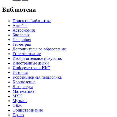
Библиотека
Поиск по библиотеке
Алгебра
Астрономия
Биология
География
Геометрия
Дополнительное образование
Естествознание
Изобразительное искусство
Иностранные языки
Информатика и ИКТ
История
Коррекционная педагогика
Краеведение
Литература
Математика
МХК
Музыка
ОБЖ
Обществознание
Право