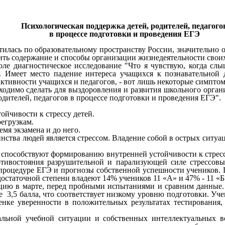
Психологическая поддержка детей, родителей, педагого
в процессе подготовки и проведения ЕГЭ
илась по образовательному пространству России, значительно 
ть содержание и способы организации жизнедеятельности своих
ле диагностическое исследование "Что я чувствую, когда слы
. Имеет место падение интереса учащихся к познавательной д
активности учащихся и педагогов, - вот лишь некоторые симпто
бходимо сделать для выздоровления и развития школьного орган
дителей, педагогов в процессе подготовки и проведения ЕГЭ".
ойчивости к стрессу детей.
регрузкам.
мя экзамена и до него.
нства людей является стрессом. Владение собой в острых ситуа
 способствуют формированию внутренней устойчивости к стрес
отивостояния разрушительной и парализующей силе стрессовы
роцедуре ЕГЭ и прогнозы собственной успешности учеников. По
остаточной степени владеют 14% учеников 11 «А» и 47% - 11 «
ацию в марте, перед пробными испытаниями и сравним данные. 
е 3,5 балла, что соответствует низкому уровню подготовки. Уч
ценке уверенности в положительных результатах тестирования
льной учебной ситуации и собственных интеллектуальных во