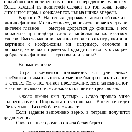
с наибольшим количеством слогов и передвигает машинку.
Когда каждый из водителей сделает по три хода, подво
дится итог игры. Побеждает тот, чья ма шинка впереди.
Вариант 2. На тех же дорожках можно обозначить
линию финиша. Ко личество ходов не оговаривается, для во
дителей главное — быстрее добраться до финиша, а это
возможно при подборе слов с наибольшим количеством
слогов. Вместо машинок можно использовать игрушки или
картинки с изображения ми, например, самолета и
лошадки, чере пахи и ракеты. Подводится итог: кто ско рее
добрался до финиша — черепаха или ракета?
Внимание и счет
Игра проводится письменно. От уче ников
требуются внимательность и уме ние быстро считать слоги
в словах. Лого пед читает предложение, дети запомина ют
его и выписывают все слова, состоя щие из трех слогов.
Около школы был
пустырь, . Стадо прошло мимо
нашего домика. Под окном стояла
лошадь. В клет ке
сидит
белая мышь. Весной береза оживает.
Если задание выполнено верно, в тетради получится
предложение:
Около на шего домика стояла белая береза