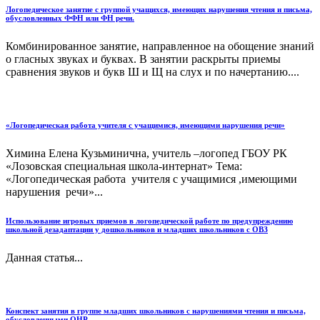
Логопедическое занятие с группой учащихся, имеющих нарушения чтения и письма,
обусловленных ФФН или ФН речи.
Комбинированное занятие, направленное на обощение знаний
о гласных звуках и буквах. В занятии раскрыты приемы
сравнения звуков и букв Ш и Щ на слух и по начертанию....
«Логопедическая работа учителя с учащимися, имеющими нарушения речи»
Химина Елена Кузьминична, учитель –логопед ГБОУ РК
«Лозовская специальная школа-интернат» Тема:
«Логопедическая работа учителя с учащимися ,имеющими
нарушения речи»...
Использование игровых приемов в логопедической работе по предупреждению
школьной дезадаптации у дошкольников и младших школьников с ОВЗ
Данная статья...
Конспект занятия в группе младших школьников с нарушениями чтения и письма,
обусловленными ОНР