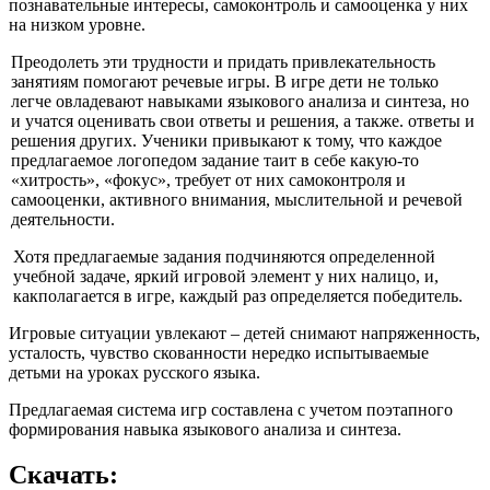
познавательные интересы, самоконтроль и самооценка у них
на низком уровне.
Преодолеть эти трудности и придать привлекательность
занятиям помогают речевые игры. В игре дети не только
легче овладевают навыками языкового анали­за и синтеза, но
и учатся оценивать свои ответы и решения, а также. ответы и
ре­шения других. Ученики привыкают к то­му, что каждое
предлагаемое логопедом задание таит в себе какую-то
«хитрость», «фокус», требует от них самоконтроля и
самооценки, активного внимания, мыс­лительной и речевой
деятельности.
Хотя предлагаемые задания подчиня­ются определенной
учебной задаче, яркий игровой элемент у них налицо, и,
какполагается в игре, каждый раз определяется победитель.
Игровые ситуации увлекают – детей снимают напряженность,
усталость, чувство скованности нередко испытываемые
детьми на уроках русского языка.
Предлагаемая система игр составлена с учетом поэтапного
формирования на­выка языкового анализа и синтеза.
Скачать: