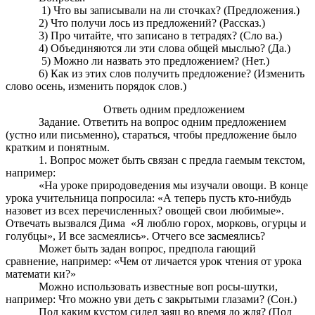
1) Что вы записывали на ли сточках? (Предложения.)
2) Что получи лось из предложений? (Рассказ.)
3) Про читайте, что записано в тетрадях? (Сло ва.)
4) Объединяются ли эти слова общей мыслью? (Да.)
5) Можно ли назвать это предложением? (Нет.)
6) Как из этих слов получить предложение? (Изменить
слово осень, изменить порядок слов.)
Ответь одним предложением
Задание. Ответить на вопрос одним предложением
(устно или письменно), стараться, чтобы предложение было
кратким и понятным.
1. Вопрос может быть связан с предла гаемым текстом,
например:
«На уроке природоведения мы изучали овощи. В конце
урока учительница попросила: «А теперь пусть кто-нибудь
назовет из всех перечисленных? овощей свои любимые».
Отвечать вызвался Дима «Я люблю горох, морковь, огурцы и
голубцы», И все засмеялись». Отчего все засмеялись?
Может быть задан вопрос, предпола гающий
сравнение, например: «Чем от личается урок чтения от урока
математи ки?»
Можно использовать известные воп росы-шутки,
например: Что можно уви деть с закрытыми глазами? (Сон.)
Под каким кустом сидел заяц во время до ждя? (Под