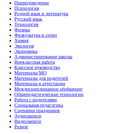
Природоведение
Психология
Родной язык и литература
Русский язык
Технология
Физика
Физкультура и спорт
Химия
Экология
Экономика
Администрирование школы
Внеклассная работа
Классное руководство
Материалы МО
Материалы для родителей
Материалы к аттестации
Междисциплинарное обобщение
Общепедагогические технологии
Работа с родителями
Социальная педагогика
Сценарии праздников
Аудиозаписи
Видеозаписи
Разное