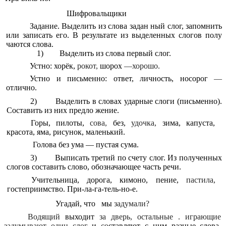
Шифровальщики
Задание. Выделить из слова задан ный слог, запомнить
или записать его. В результате из выделенных слогов полу
чаются слова.
1) Выделить из слова первый слог.
Устно: хорёк,
рокот,
шорох
—хорошо.
Устно и письменно: ответ, личность, носорог
—
отлично.
2) Выделить в словах ударные слоги (письменно).
Составить из них предло жение.
Горы, пилоты,
сова,
без,
удочка,
зима, капуста,
красота, яма, рисунок, маленький.
Голова без ума — пустая сума.
3) Выписать третий по счету слог. Из полученных
слогов составить слово, обозначающее часть речи.
Учительница, дорога, кимоно, пение,
пастила,
гостеприимство. При-ла-га-тель-но-е.
Угадай, что мы
задумали?
Водящий
выходит
за дверь, остальные . играющие
задумывают один слог
и
со
ставляют с ним разные слова.