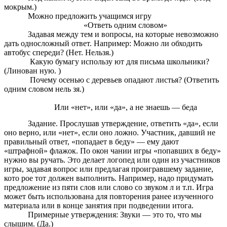
мокрым.)
Можно предложить учащимся игру
«Ответь одним словом»
Задавая между тем и вопросы, на которые невозможно
дать односложный ответ. Например: Можно ли обходить
автобус спереди? (Нет. Нельзя.)
Какую бумагу использу ют для письма школьники?
(Линован ную. )
Почему осенью с деревьев опадают листья? (Ответить
одним словом нель зя.)
Или «нет», или «да», а не знаешь — беда
Задание. Прослушав утверждение, ответить «да», если
оно верно, или «нет», если оно ложно. Участник, давший не
правильный ответ, «попадает в беду» — ему дают
«штрафной» флажок. По окон чании игры «попавших в беду»
нужно вы ручать. Это делает логопед или один из участников
игры, задавая вопрос или предлагая проигравшему задание,
кото рое тот должен выполнить. Например, надо придумать
предложение из пяти слов или слово со звуком л и т.п. Игра
может быть использована для повторения ранее изученного
материала или в конце занятия при подведении итога.
Примерные утверждения: Звуки — это то, что мы
слышим. (Да.)