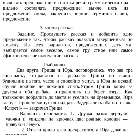
выделять предложе ние из потока речи; грамматически пра
вильно составлять предложение; вычле нять из
предложения слова; закрепить знание терминов слово,
предложение.
Закончи рассказ
Задание. Прослушать рассказ и добавить одно
предложение так, чтобы рассказ оказался завершенным по
смыслу. Из всех
вариантов,
предложенных деть ми,
выбирается
самое веселое, самое гру стное или самое
(фантастическое оконча ние рассказа.
Рыболовы
Два друга, Гриша и Юра, договорились, что зав тра
спозаранку отправятся на рыбалку. Гриша по ставил
будильник на пять часов и спокойно уснул, а Юра на всякий
случай вообще не ложился спать.Утром Гриша зашел за
другом,и оба рыбака отправились на берег озера. Как
толькоони добрались до места и уселись на бревнышке, Юра
заснул. Прошло минут пятнадцать. Задергались оба по плавка
«Клюет!» — закричал Гриша.
Варианты окончания: 1. Друзья разом дернули
удочки и увидели на крючках две рваные калоши —
правую и левую.
2. От его крика клев прекратился, а Юра даже не