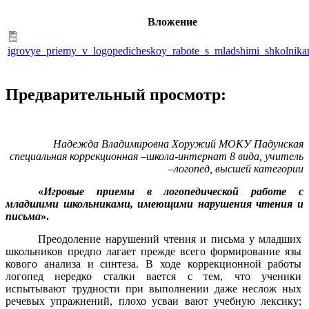
Вложение
igrovye_priemy_v_logopedicheskoy_rabote_s_mladshimi_shkolnika
Предварительный просмотр:
Надежда Владимировна Хоружий МОКУ Падунская
специальная коррекционная –школа-интернат 8 вида, учитель
–логопед, высшей категории
«
Игровые приемы в логопедической работе с
младшими школьниками, имеющими нарушения чтения и
письма
».
Преодоление нарушений чтения и письма у младших
школьников предпо лагает прежде всего формирование язы
кового анализа и синтеза. В ходе коррекционной работы
логопед нередко сталки вается с тем, что ученики
испытывают трудности при выполнении даже неслож ных
речевых упражнений, плохо усваи вают учебную лексику;