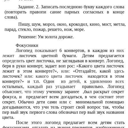
Задание. 2. Записать последнюю букву каждого слова
(повторить правопи сание парных согласных в конце
слова).
Пишу, шум, мороз, окно, крокодил, кино, мост, метла,
парад, стекло, пожар, решето, нож, море.
Решение: Ум золота дороже.
Фокусники
Логопед
показывает
6 конвертов, в каждом из
них
лежит
листочек цветной бумаги. Детям предлагается
определить
цвет листочка, не заглядывая в конверт. Логопед,
беря в руки конверт, задает воп рос: «Какого цвета листочек
лежит в этом конверте?»,
или:
«Отгадайте, какой
здесь
листочек?
или: какого цвета листочек
находится в этом
конверте?» и т.п. Один из
детей,
к
удивлению всех
остальных,
каждый раз угадывает
правильно. Логопед
объясняет, что этому
ученику заранее ,был раскрыт секрет
фокуса, и предлагает всем догадаться, в
чем
состоит этот
секрет. Обычно дети сами или с минимальной помощью
догадываются, что учи тель строит свой вопрос так, чтобы
пер вый звук первого слова обозначал пер вый звук названия
цвета.
После этого логопед предлагает всем детям стать
фокусниками, отгадать на звания предметов, изображенных