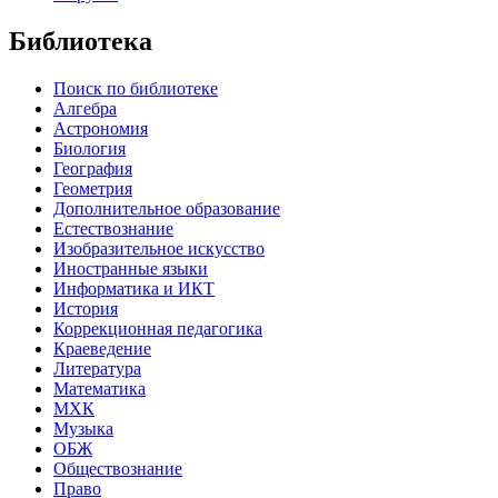
Библиотека
Поиск по библиотеке
Алгебра
Астрономия
Биология
География
Геометрия
Дополнительное образование
Естествознание
Изобразительное искусство
Иностранные языки
Информатика и ИКТ
История
Коррекционная педагогика
Краеведение
Литература
Математика
МХК
Музыка
ОБЖ
Обществознание
Право