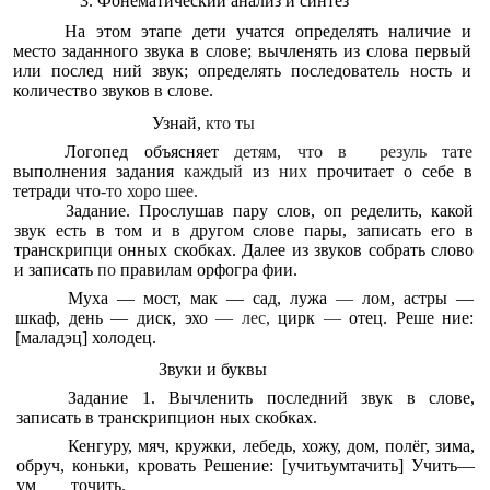
3. Фонематический анализ и синтез
На этом этапе дети учатся определять наличие и
место заданного звука в слове; вычленять из слова первый
или послед ний звук; определять последователь ность и
количество звуков в слове.
Узнай,
кто ты
Логопед объясняет
детям, что в
резуль тате
выполнения задания
каждый
из
них
прочитает о себе в
тетради
что-то хоро шее.
Задание. Прослушав пару слов, оп ределить, какой
звук есть в том и в другом слове пары, записать его в
транскрипци онных скобках. Далее из звуков собрать слово
и записать
по
правилам орфогра фии.
Муха — мост, мак — сад, лужа
—
лом, астры —
шкаф, день — диск, эхо
— лес,
цирк
—
отец. Реше ние:
[маладэц] холодец.
Звуки и буквы
Задание 1. Вычленить последний звук в слове,
записать в транскрипцион ных скобках.
Кенгуру, мяч, кружки, лебедь, хожу, дом, полёг, зима,
обруч, коньки, кровать Решение: [учитьумтачить] Учить—
ум точить.