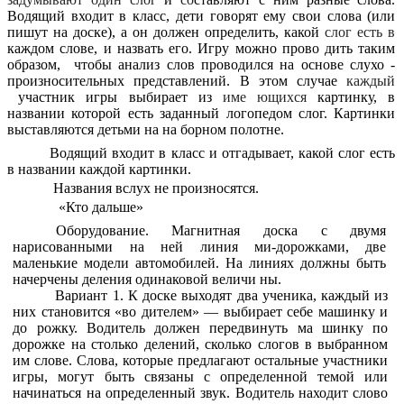
Водящий входит в класс, дети говорят ему свои слова (или
пишут на доске), а он должен определить, какой
слог есть в
каждом слове, и назвать его. Игру можно прово дить таким
образом, чтобы анализ слов проводился на основе слухо -
произносительных представлений. В этом случае
каждый
участник игры выбирает из
име ющихся
картинку, в
названии которой есть заданный логопедом слог. Картинки
выставляются детьми на на борном полотне.
Водящий входит в класс и отгадывает, какой слог есть
в названии каждой картинки.
Названия вслух не произносятся.
«Кто дальше»
Оборудование. Магнитная доска с двумя
нарисованными на ней линия ми-дорожками, две
маленькие модели автомобилей. На линиях должны быть
начерчены деления одинаковой величи ны.
Вариант 1. К доске выходят два ученика, каждый из
них становится «во дителем» — выбирает себе машинку и
до рожку. Водитель должен передвинуть ма шинку по
дорожке на столько делений, сколько слогов в выбранном
им слове. Слова, которые предлагают остальные участники
игры, могут быть связаны с определенной темой или
начинаться на определенный звук. Водитель находит слово