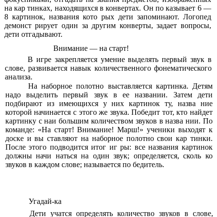
на кар тинках, находящихся в конвертах. Он по казывает 6 —
8 картинок, названия кото рых дети запоминают. Логопед
демонст рирует один за другим конверты, задает вопросы,
дети отгадывают.
Внимание — на старт!
В игре закрепляется умение выделять первый звук в
слове, развивается навык количественного фонематического
анализа.
На наборное полотно выставляется картинка. Детям
надо выделить первый звук в ее названии. Затем дети
подбирают из имеющихся у них картинок ту, назва ние
которой начинается с этого же звука. Победит тот, кто найдет
картинку с наи большим количеством звуков в назва нии. По
команде: «На старт! Внимание! Марш!» ученики выходят к
доске и вы ставляют на наборное полотно свои кар тинки.
После этого подводится итог иг ры: все названия картинок
должны начи наться на один звук; определяется, сколь ко
звуков в каждом слове; называется по бедитель.
Угадай-ка
Дети учатся определять количество звуков в слове,