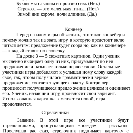
Буквы мы слышим и произно сим. (Нет.)
Стрекоза — это маленькая птица. (Нет.)
Зимой дни короче, ночи длиннее. (Да.)
Конвеер
Перед началом игры объяснить, что такое конвейер и
почему можно так на звать игру, в которую предстоит вклю
читься детям: предложение будет собра но, как на конвейере
— каждый ставит по словечку.
На доске 3 — 5 сюжетных картинок. Один ученик
мысленно выбирает одну из них, придумывает по ней
предложение и называет только первое слово. Остальные
участники игры добавляют к услышан ному слову каждой
свое, так, чтобы полу чилось грамматически верное
предложение, соответствующее сюжету. Контро лер
произносит получившееся предло жение целиком и оценивает
его. Ученик, начавший игру, произносит свой вари ант.
Использованная
картинка заменяет ся
новой, игра
продолжается.
Стрелочники
Задание. В этой игре все участники будут
стрелочниками, пропускающими «поезда»
—
рассказы.
Прослушав рас сказ, стрелочник поднимает карточку с