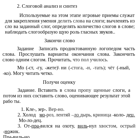
2. Слоговой анализ и синтез
Используемые на этом этапе игровые приемы служат
для закрепления умения
делить слова
на слоги; вычленять из
сло ва заданный слог, определять количество слогов в слове;
наблюдать слогообразую щую роль гласных звуков.
.
Закончи слово
Задание Записать продиктованную
логопедом часть
слова. Прослушать варианты окончания слова. Закончить
слово одним слогом. Прочитать,
что пол училось.
Мо (-ст, -гу, -жете)\ ни
(-стога, -н, -тать); чёт
(-ный,
-ко). Могу читать четко.
Получи оценку
Задание. Вставить в
слова пропу щенные
слоги, а
потом из них составить слово, оценивающее результат этой
рабо ты.
Кле-, зер-.
Вер-но.
Холод
мо
-роз, лентяй
–
ло
дырь, криница -
коло-
дец.
Мо-ло-дец.
От-
пра-
вился на охоту,
виль
-нул
хвостом, острый
-
но
жик.
Пра-виль-но.