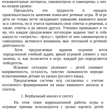
познавательные интересы, самоконтроль и самооценка у них
на низком уровне.
Преодолеть эти трудности и придать
привлекательность занятиям помогают речевые игры. В игре
дети не только легче овладевают навыками языкового анали
за и синтеза, но и учатся оценивать свои ответы и решения, а
также. ответы и ре шения других. Ученики привыкают к то
му, что каждое предлагаемое логопедом задание таит в себе
какую-то «хитрость»,
«фокус»,
требует от них самоконтроля и
самооценки, активного внимания, мыс лительной и речевой
деятельности.
Хотя предлагаемые задания подчиня ются
определенной учебной задаче, яркий игровой элемент у них
налицо, и, как
полагается в игре, каждый раз определяется
победитель.
Игровые ситуации увлекают – детей снимают
напряженность, усталость, чувство скованности нередко
испытываемые детьми на уроках русского языка.
Предлагаемая система игр составлена с учетом
поэтапного формирования на выка языкового анализа и
синтеза.
1. Вербальный анализ и синтез
На этом этапе коррекционной работы игры и
игровые приемы используются с целью научить детей