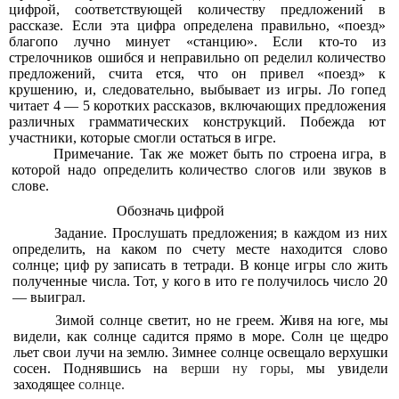
цифрой, соответствующей количеству предложений в
рассказе. Если эта цифра определена правильно, «поезд»
благопо лучно минует «станцию». Если кто-то из
стрелочников ошибся и неправильно оп ределил количество
предложений, счита ется, что он привел «поезд» к
крушению, и, следовательно, выбывает из игры. Ло гопед
читает 4 — 5 коротких рассказов, включающих предложения
различных грамматических конструкций. Побежда ют
участники, которые смогли остаться в игре.
Примечание. Так же может быть по строена игра, в
которой надо определить количество слогов или звуков в
слове.
Обозначь цифрой
Задание. Прослушать предложения; в каждом из них
определить, на каком по счету месте находится слово
солнце; циф ру записать в тетради. В конце игры сло жить
полученные числа. Тот, у кого в ито ге получилось число 20
— выиграл.
Зимой солнце светит, но не греем. Живя на юге, мы
видели, как солнце садится прямо в море. Солн це щедро
льет свои лучи на землю. Зимнее солнце освещало верхушки
сосен. Поднявшись на
верши ну горы,
мы увидели
заходящее
солнце.