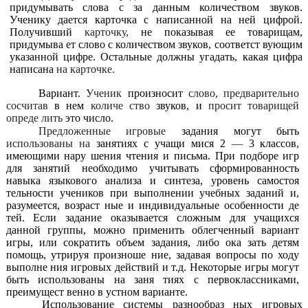
придумывать слова с за данным количеством звуков.
Ученику дается карточка с написанной
на ней цифрой.
Получивший
карточку,
не показывая ее товарищам,
придумыва ет слово с количеством звуков, соответст вующим
указанной цифре. Остальные должны угадать, какая цифра
написана
на карточке.
Вариант.
Ученик
произносит
слово, предварительно
сосчитав
в нем
количе ство
звуков, и
просит товарищей
опреде лить
это число.
Предложенные игровые
задания могут быть
использованы на
занятиях с учащи мися 2
—
3 классов,
имеющими нару шения чтения и письма. При подборе игр
для занятий необходимо учитывать сформированность
навыка языкового анализа и синтеза, уровень самостоя
тельности учеников при выполнении учебных заданий и,
разумеется, возраст ные и индивидуальные особенности де
тей. Если задание оказывается сложным для учащихся
данной группы, можно применить облегченный вариант
игры, или сократить объем задания, либо ока зать детям
помощь, утрируя произноше ние, задавая вопросы по ходу
выполне ния игровых действий и т.д. Некоторые игры могут
быть использованы на заня тиях с первоклассниками,
преимущест венно в устном варианте.
Использование системы разнообраз ных игровых