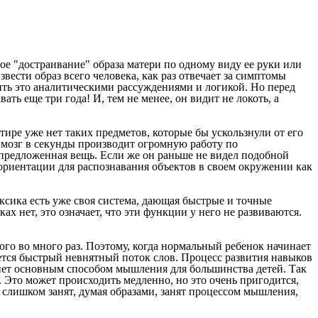
ое "достраивание" образа матери по одному виду ее руки или
вести образ всего человека, как раз отвечает за симптомы
ить это аналитическими рассуждениями и логикой. Но перед
ь еще три года! И, тем не менее, он видит не локоть, а
тире уже нет таких предметов, которые бы ускользнули от его
го мозг в секунды производит огромную работу по
 предложенная вещь. Если же он раньше не видел подобной
зориентации для распознавания объектов в своем окружении как
ксика есть уже своя система, дающая быстрые и точные
х нет, это означает, что эти функции у него не развиваются.
го во много раз. Поэтому, когда нормальный ребенок начинает
ается быстрый невнятный поток слов. Процесс развития навыков
анет основным способом мышления для большинства детей. Так
в. Это может происходить медленно, но это очень пригодится,
 слишком занят, думая образами, занят процессом мышления,