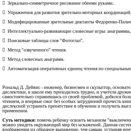
 Зеркально-симметричное рисование обеими руками.
 Упражнения для развития зрительно-моторных координаций,
 Модифицированные зрительные диктанты Федоренко-Пальч
 Интеллектуально-развивающие словесные игры: анаграммы,
 Поисковые таблицы слов "Фотоглаз".
 Метод "озвученного" чтения.
 Метод словесных анаграмм.
 Автоматизация оперативных единиц чтения по специальным
Рональд Д. Дейвис - инженер, бизнесмен и скульптор, основа
дислектики, в школе ему приходилось трудно, и учителя дружно
самостоятельно справившись со своей проблемой, добился боль
чтением, и впервые смог без особых затруднений прочесть книг
дислексией устранить препятствие в обучении и получить выго
применения.
Суть методики:
помочь ребенку освоить механизм "выключени
можно увидеть окружающий мир без искажений. Данная систем
воображении их образное выражение, тем самым, устраняя не