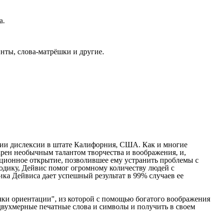
а.
нты, слова-матрёшки и другие.
кции дислексии в штате Калифорния, США. Как и многие
дарен необычным талантом творчества и воображения, и,
сационное открытие, позволившее ему устранить проблемы с
етодику, Дейвис помог огромному количеству людей с
ика Дейвиса дает успешный результат в 99% случаев ее
ки ориентации", из которой с помощью богатого воображения
двухмерные печатные слова и символы и получить в своем