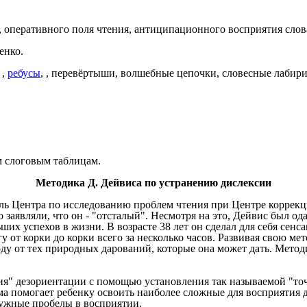
 оперативного поля чтения, антиципационного восприятия слов
енко.
 ,
ребусы
, , перевёртыши, волшебные цепочки, словесные лабири
 слоговым таблицам.
Методика Д. Дейвиса по устранению дислексии
тель Центра по исследованию проблем чтения при Центре корре
 заявляли, что он - "отсталый". Несмотря на это, Дейвис был о
ших успехов в жизни. В возрасте 38 лет он сделал для себя сен
у от корки до корки всего за несколько часов. Развивая свою м
ду от тех природных дарований, которые она может дать. Метод
я" дезориентации с помощью установления так называемой "точ
а помогает ребенку освоить наиболее сложные для восприятия 
нужные пробелы в восприятии.