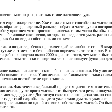
кновение можно расценить как самое настоящее чудо.
я еще в младенчестве. Уже тогда его мозг способен на мысленн
ь образ лица, виденный раньше, с образом части руки и воспроиз
боту произвел мозг взрослого человека, то мы могли бы объясн
обстановке такие вещи, которые он не должен уметь распознават
ак, как бы он видел собственными глазами.
В таком возрасте ребенок проявляет крайнее любопытство. В квар
 тут же ее замечает и безошибочно определяет, что это такое. Е
ии ребенок получил около 2000 вариантов того, чем может быть
слексик автоматически и подсознательно использует функцию де
вание навыков аналитического обоснования и логики. Но у дисле
боснование и логика. У дислексика необходимости в таких навыка
с помощью все той же дезориентации.
изации. Фактически вербальный процесс медленнее мыслительно
 дислексика, у которого мысль летит быстрее, чем речь, и получ
занять до двух лет. Достигнув своего полного развития, он ст
нается детский сад, обычные дети уже начали думать звуками сло
когда не слышал ни одной из своих собственных мыслей. Он был
лает это.