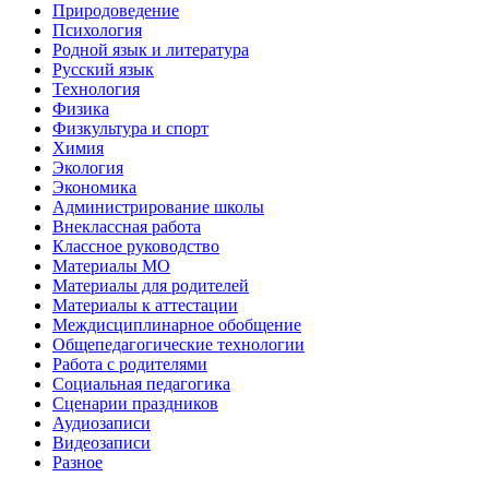
Природоведение
Психология
Родной язык и литература
Русский язык
Технология
Физика
Физкультура и спорт
Химия
Экология
Экономика
Администрирование школы
Внеклассная работа
Классное руководство
Материалы МО
Материалы для родителей
Материалы к аттестации
Междисциплинарное обобщение
Общепедагогические технологии
Работа с родителями
Социальная педагогика
Сценарии праздников
Аудиозаписи
Видеозаписи
Разное