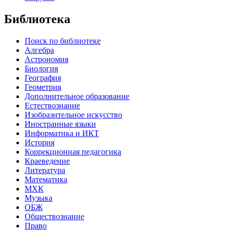
Библиотека
Поиск по библиотеке
Алгебра
Астрономия
Биология
География
Геометрия
Дополнительное образование
Естествознание
Изобразительное искусство
Иностранные языки
Информатика и ИКТ
История
Коррекционная педагогика
Краеведение
Литература
Математика
МХК
Музыка
ОБЖ
Обществознание
Право