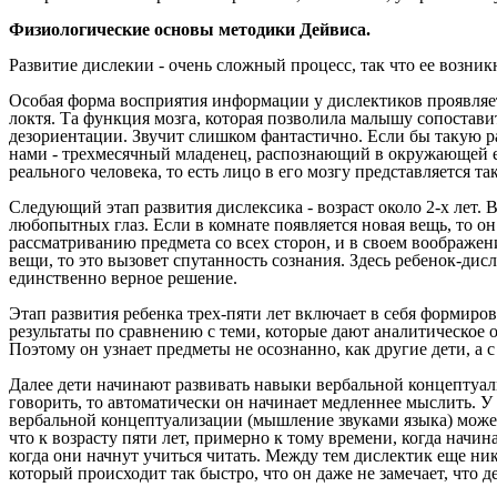
Физиологические основы методики Дейвиса.
Развитие дислекии - очень сложный процесс, так что ее возни
Особая форма восприятия информации у дислектиков проявляетс
локтя. Та функция мозга, которая позволила малышу сопоставит
дезориентации. Звучит слишком фантастично. Если бы такую ра
нами - трехмесячный младенец, распознающий в окружающей его 
реального человека, то есть лицо в его мозгу представляется т
Следующий этап развития дислексика - возраст около 2-х лет. 
любопытных глаз. Если в комнате появляется новая вещь, то он
рассматриванию предмета со всех сторон, и в своем воображен
вещи, то это вызовет спутанность сознания. Здесь ребенок-ди
единственно верное решение.
Этап развития ребенка трех-пяти лет включает в себя формиро
результаты по сравнению с теми, которые дают аналитическое о
Поэтому он узнает предметы не осознанно, как другие дети, а 
Далее дети начинают развивать навыки вербальной концептуал
говорить, то автоматически он начинает медленнее мыслить. У
вербальной концептуализации (мышление звуками языка) может 
что к возрасту пяти лет, примерно к тому времени, когда начи
когда они начнут учиться читать. Между тем дислектик еще ни
который происходит так быстро, что он даже не замечает, что де