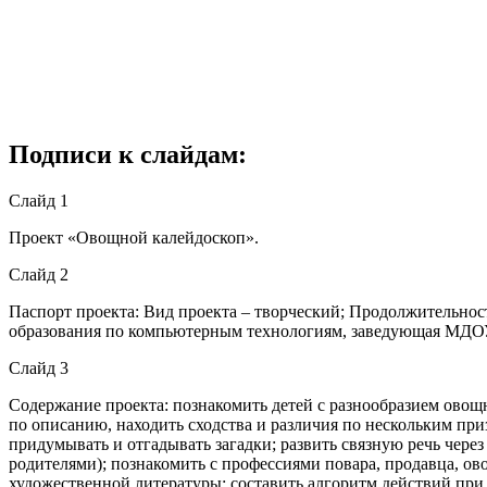
Подписи к слайдам:
Слайд 1
Проект «Овощной калейдоскоп».
Слайд 2
Паспорт проекта: Вид проекта – творческий; Продолжительност
образования по компьютерным технологиям, заведующая МДОУ,
Слайд 3
Содержание проекта: познакомить детей с разнообразием овощ
по описанию, находить сходства и различия по нескольким призн
придумывать и отгадывать загадки; развить связную речь чере
родителями); познакомить с профессиями повара, продавца, ов
художественной литературы; составить алгоритм действий при 