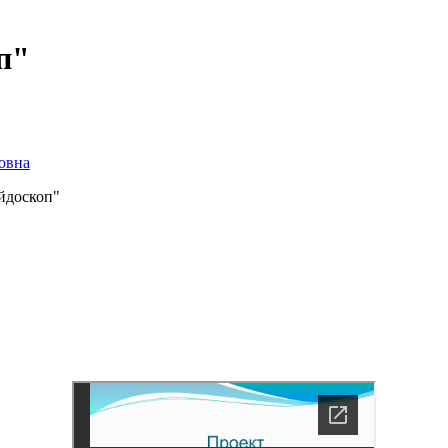
п"
овна
йдоскоп"