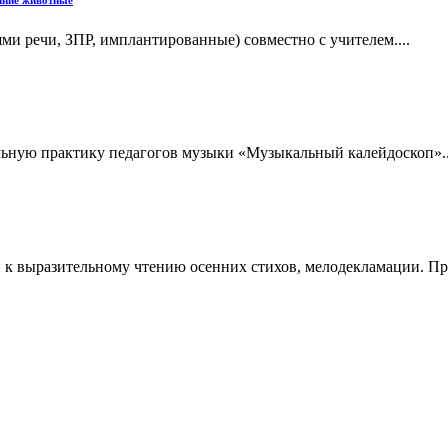
и речи, ЗПР, имплантированные) совместно с учителем....
льную практику педагогов музыки «Музыкальный калейдоскоп»..
й к выразительному чтению осенних стихов, мелодекламации. Пра