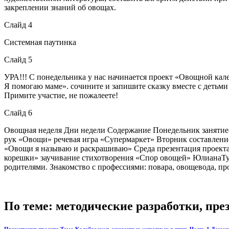
закреплении знаний об овощах.
Слайд 4
Системная паутинка
Слайд 5
УРА!!! С понедельника у нас начинается проект «Овощной кале
Я помогаю маме». сочините и запишите сказку вместе с детьми 
Примите участие, не пожалеете!
Слайд 6
Овощная неделя Дни недели Содержание Понедельник занятие-
рук «Овощи» речевая игра «Супермаркет» Вторник составление
«Овощи я называю и раскрашиваю» Среда презентация проекта
корешки» заучивание стихотворения «Спор овощей» ЮлианаТу
родителями. Знакомство с профессиями: повара, овощевода, п
По теме: методические разработки, пр
Презентация проекта Тема Калейдоскоп, увиденных животных и птиц. Часть 1 Дома