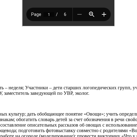
ь – неделя; Участники – дети старших логопедических групп, у
 заместитель заведующей по УВР, эколог.
ных культур; дать обобщающее понятие «Овощи»; учить определ
акам; обогатить словарь детей за счет обозначения в речи свойст
з составление описательных рассказов об овощах с использовани
ощевода; подготовить фотовыставку совместно с родителями «Во
работе на огороде (моделирование); провести викторину «Что у