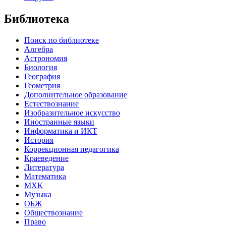
Библиотека
Поиск по библиотеке
Алгебра
Астрономия
Биология
География
Геометрия
Дополнительное образование
Естествознание
Изобразительное искусство
Иностранные языки
Информатика и ИКТ
История
Коррекционная педагогика
Краеведение
Литература
Математика
МХК
Музыка
ОБЖ
Обществознание
Право