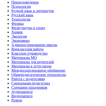
Природоведение
Психология
Родной язык и литература
Русский язык
Технология
Физика
Физкультура и спорт
Химия
Экология
Экономика
Администрирование школы
Внеклассная работа
Классное руководство
Материалы МО
Материалы для родителей
Материалы к аттестации
Междисциплинарное обобщение
Общепедагогические технологии
Работа с родителями
Социальная педагогика
Сценарии праздников
Аудиозаписи
Видеозаписи
Разное