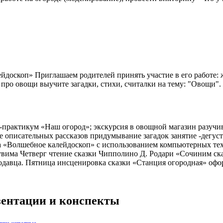
йдоскоп» Приглашаем родителей принять участие в его работе: 
про овощи выучите загадки, стихи, считалки на тему: "Овощи". 
практикум «Наш огород»; экскурсия в овощной магазин разучи
 описательных рассказов придумывание загадок занятие -дегус
 «Волшебное калейдоскоп» с использованием компьютерных тех
вима Четверг чтение сказки Чипполино Д. Родари «Сочиним ска
родавца. Пятница инсценировка сказки «Станция огородная» офо
езентации и конспекты
шние животные