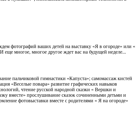
ждем фотографий ваших детей на выставку «Я в огороде» или «
И еще многое, многое другое ждет вас на будущей неделе...
вание пальчиковой гимнастики «Капуста»; самомассаж кистей
тация «Веселые повара» развитие графических навыков
нологий, чтение русской народной сказки « Вершки и
зку вместе» прослушивание сказок сочиненными детьми и
рмление фотовыставки вместе с родителями « Я на огороде»