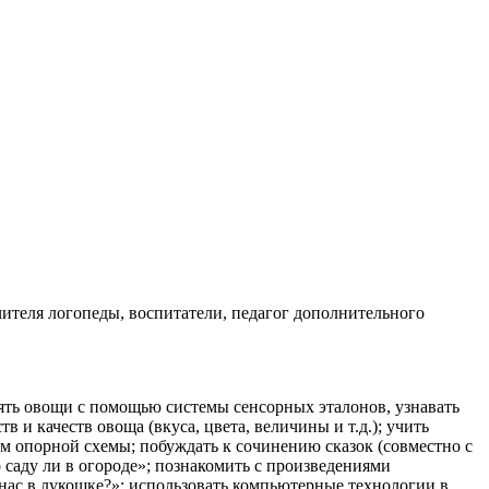
чителя логопеды, воспитатели, педагог дополнительного
ять овощи с помощью системы сенсорных эталонов, узнавать
в и качеств овоща (вкуса, цвета, величины и т.д.); учить
ем опорной схемы; побуждать к сочинению сказок (совместно с
 саду ли в огороде»; познакомить с произведениями
 нас в лукошке?»; использовать компьютерные технологии в