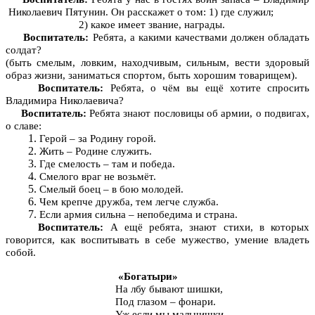
Николаевич Пятунин. Он расскажет о том: 1) где служил;
2) какое имеет звание, награды.
Воспитатель:
Ребята, а какими качествами должен обладать
солдат?
(быть смелым, ловким, находчивым, сильным, вести здоровый
образ жизни, заниматься спортом, быть хорошим товарищем).
Воспитатель:
Ребята, о чём вы ещё хотите спросить
Владимира Николаевича?
Воспитатель:
Ребята знают пословицы об армии, о подвигах,
о славе:
Герой – за Родину горой.
Жить – Родине служить.
Где смелость – там и победа.
Смелого враг не возьмёт.
Смелый боец – в бою молодей.
Чем крепче дружба, тем легче служба.
Если армия сильна – непобедима и страна.
Воспитатель:
А ещё ребята, знают стихи, в которых
говорится, как воспитывать в себе мужество, умение владеть
собой.
«Богатыри»
На лбу бывают шишки,
Под глазом – фонари.
Уж если мы мальчишки,