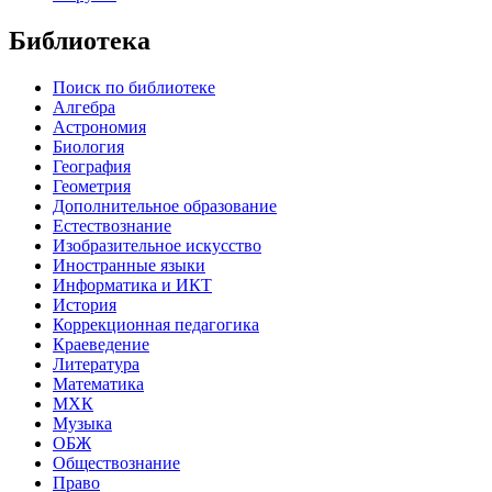
Библиотека
Поиск по библиотеке
Алгебра
Астрономия
Биология
География
Геометрия
Дополнительное образование
Естествознание
Изобразительное искусство
Иностранные языки
Информатика и ИКТ
История
Коррекционная педагогика
Краеведение
Литература
Математика
МХК
Музыка
ОБЖ
Обществознание
Право