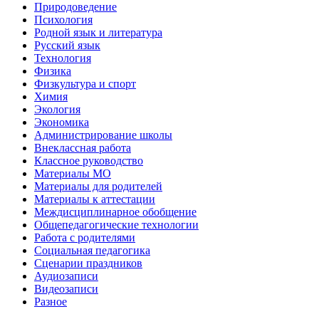
Природоведение
Психология
Родной язык и литература
Русский язык
Технология
Физика
Физкультура и спорт
Химия
Экология
Экономика
Администрирование школы
Внеклассная работа
Классное руководство
Материалы МО
Материалы для родителей
Материалы к аттестации
Междисциплинарное обобщение
Общепедагогические технологии
Работа с родителями
Социальная педагогика
Сценарии праздников
Аудиозаписи
Видеозаписи
Разное