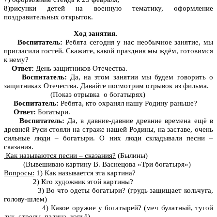
8)рисунки детей на военную тематику, оформление
поздравительных открыток.
Ход занятия.
Воспитатель:
Ребята сегодня у нас необычное занятие, мы
пригласили гостей. Скажите, какой праздник мы ждём, готовимся
к нему?
Ответ:
День защитников Отечества.
Воспитатель:
Да, на этом занятии мы будем говорить о
защитниках Отечества. Давайте посмотрим отрывок из фильма.
(Показ отрывка о богатырях)
Воспитатель:
Ребята, кто охранял нашу Родину раньше?
Ответ:
Богатыри.
Воспитатель:
Да, в давние-давние древние времена ещё в
древней Руси стояли на страже нашей Родины, на заставе, очень
сильные люди – богатыри. О них люди складывали песни –
сказания.
Как называются песни – сказания?
(Былины)
(Вывешиваю картину В. Васнецова «Три богатыря»)
Вопросы:
1) Как называется эта картина?
2) Кто художник этой картины?
3) Во что одеты богатыри? (грудь защищает кольчуга,
голову-шлем)
4) Какое оружие у богатырей? (меч булатный, тугой
лук, стрелы, палица, копьё)