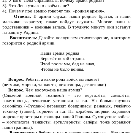
2). У кого Лена спрашивала, почему армия родная?
3). Что Лена узнала о своём папе?
4). Почему про армию говорят так: «родная армия».
Ответы:
В армии служат наши родные братья, и наши
мальчики вырастут, также пойдут служить. Многие папы и
родственники – военные запаса. В трудную минуту они встанут
на защиту Родины.
Воспитатель:
Давайте послушаем стихотворение, в котором
говорится о родной армии.
Наша армия родная
Бережёт покой страны.
Чтоб росли мы, бед не зная,
Чтобы не было войны.
Вопрос.
Ребята, а какие рода войск вы знаете?
(летчики, моряки, танкисты, пехотинцы, десантники)
Вопрос.
Чем вооружена наша армия?
(Сложной военной техникой – это вертолёты, самолёты,
ракетоносцы, зенитные установки и т.д. На большегрузных
самолётах («Руслан») перевозят боеприпасы, раненых, тяжёлую
технику (танки), горючее и т.д. На кораблях моряки охраняют
морские просторы и границы нашей Родины. Сухопутные войска
– мотопехота, танкисты, артиллеристы, сапёры, тоже охраняют
наши границы).
Воспитатель:
Ребята у нас в гостях воин запаса – Владимир