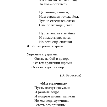
То мы – богатыри.
Царапины, занозы,
Нам страшен только йод,
Тут не стесняясь слезы
Сам полководец льёт.
Пусть голова в зелёнке
И в пластырях нога.
Но есть ещё силёнки
разгромить врага.
мые с утра мы
Опять на бой в дозор.
От тех сражений шрамы
лись до сих пор.
(В. Берестов)
«Мы мужчины»
Пусть плачут сосульки
И ржавые ведра
И мокрые шляпы, кап-кап
Но мы ведь мужчины,
Реветь без причины