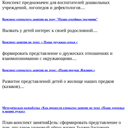
Конспект предназначен для воспитателей дошкольных
учреждений, логопедов и дефектологов....
Конспект открытого занятия на тему "Наши семейные традиции"
Вызвать у детей интерес к своей родословной....
Конспект занятия по теме: « Наша дружная семья »
формировать представление о дружеских отношениях и
взаимопонимании с окружающими....
Конспект открытого занятия по теме: «Наши предки. Жилище.»
Развитие представлений детей о жилище наших предков
(казаков)....
Методическая разработка «Как провести открытое занятие по теме «Наше здоровье
в наших руках»
План-конспект занятияЦель: сформировать представление о
том, что такое здоровый образ жизни.Задачи:Заставить