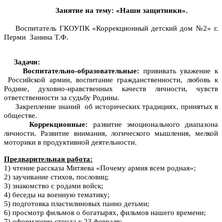
Занятие на тему: «Наши защитники».
Воспитатель ГКОУПК «Коррекционный детский дом №2» г.
Перми Занина Т.Ф.
Задачи:
Воспитательно-образовательные:
прививать уважение к
Российской армии, воспитание гражданственности, любовь к
Родине, духовно-нравственных качеств личности, чувств
ответственности за судьбу Родины.
Закрепление знаний об исторических традициях, принятых в
обществе.
Коррекционные:
развитие эмоционального диапазона
личности. Развитие внимания, логического мышления, мелкой
моторики в продуктивной деятельности.
Предварительная работа:
1) чтение рассказа Митяева «Почему армия всем родная»;
2) заучивание стихов, пословиц;
3) знакомство с родами войск;
4) беседы на военную тематику;
5) подготовка пластилиновых панно детьми;
6) просмотр фильмов о богатырях, фильмов нашего времени;
7) оформление стенда к 23 февраля;