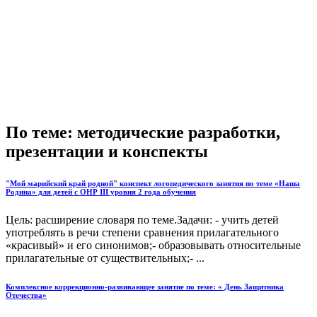
По теме: методические разработки,
презентации и конспекты
"Мой марийский край родной" конспект логопедического занятия по теме «Наша
Родина» для детей с ОНР III уровня 2 года обучения
Цель: расширение словаря по теме.Задачи: - учить детей
употреблять в речи степени сравнения прилагательного
«красивый» и его синонимов;- образовывать относительные
прилагательные от существительных;- ...
Комплексное коррекционно-развивающее занятие по теме: « День Защитника
Отечества»