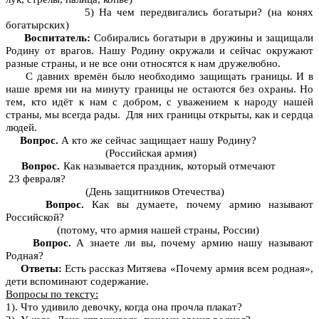
5) На чем передвигались богатыри? (на конях
богатырских)
Воспитатель:
Собирались богатыри в дружины и защищали
Родину от врагов. Нашу Родину окружали и сейчас окружают
разные страны, и не все они относятся к нам дружелюбно.
С давних времён было необходимо защищать границы. И в
наше время ни на минуту границы не остаются без охраны. Но
тем, кто идёт к нам с добром, с уважением к народу нашей
страны, мы всегда рады. Для них границы открыты, как и сердца
людей.
Вопрос.
А кто же сейчас защищает нашу Родину?
(Российская армия)
Вопрос.
Как называется праздник, который отмечают
23 февраля?
(День защитников Отечества)
Вопрос.
Как вы думаете, почему армию называют
Российской?
(потому, что армия нашей страны, России)
Вопрос.
А знаете ли вы, почему армию нашу называют
Родная?
Ответы:
Есть рассказ Митяева «Почему армия всем родная»,
дети вспоминают содержание.
Вопросы по тексту:
1). Что удивило девочку, когда она прочла плакат?