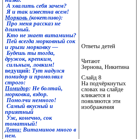
А хвалить себя зачем?
Я и так известна всем!
Морковь
(кокетливо):
Про меня рассказ не
длинный.
Кто не знает витамины?
Пей всегда морковный сок
Ответы детей
и грызи морковку —
Будешь ты тогда,
дружок, крепким,
Читают
сильным, ловким!
Зернова, Никитина
ведущий:
Тут надулся
помидор и промолвил
Слайд 8
строго:
На подчёркнутых
Помидор
: Не болтай,
словах на слайде
морковка, вздор.
кликается и
Помолчи немного!
появляются эти
Самый вкусный и
изображения
приятный
Уж, конечно, сок
томатный!
Дети:
Витаминов много в
нем.