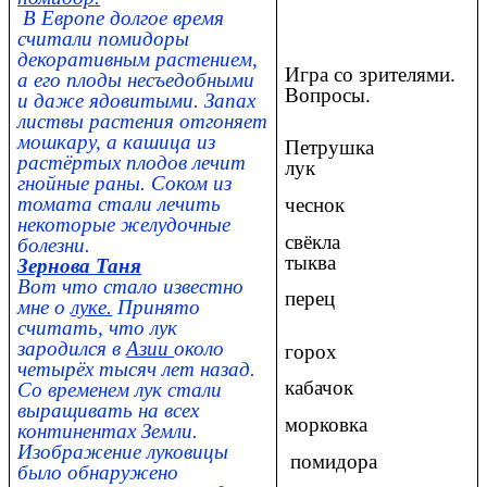
В Европе долгое время
считали помидоры
декоративным растением,
Игра со зрителями.
а его плоды несъедобными
Вопросы.
и даже ядовитыми. Запах
листвы растения отгоняет
мошкару, а кашица из
Петрушка
растёртых плодов лечит
лук
гнойные раны. Соком из
томата стали лечить
чеснок
некоторые желудочные
свёкла
болезни.
тыква
Зернова Таня
Вот что стало известно
перец
мне о
луке.
Принято
считать, что лук
зародился в
Азии
около
горох
четырёх тысяч лет назад.
кабачок
Со временем лук стали
выращивать на всех
морковка
континентах Земли.
Изображение луковицы
помидора
было обнаружено