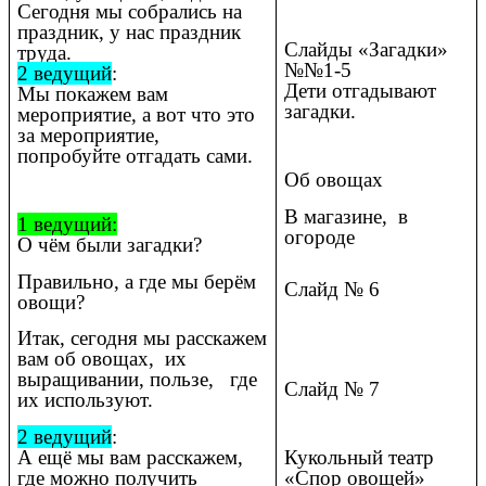
Сегодня мы собрались на
праздник, у нас праздник
Слайды «Загадки»
труда.
№№1-5
2 ведущий
:
Дети отгадывают
Мы покажем вам
загадки.
мероприятие, а вот что это
за мероприятие,
попробуйте отгадать сами.
Об овощах
В магазине, в
1 ведущий:
огороде
О чём были загадки?
Правильно, а где мы берём
Слайд № 6
овощи?
Итак, сегодня мы расскажем
вам об овощах, их
выращивании, пользе, где
Слайд № 7
их используют.
2 ведущий
:
А ещё мы вам расскажем,
Кукольный театр
где можно получить
«Спор овощей»