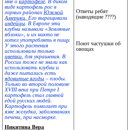
мне о
картофеле
. В диком
виде картофель рос в
Ответы ребят
горных районах
Южной
(наводящие ????)
Америки.
Его выращивали
индейцы
. В Европе эти
клубни называли «Земляные
яблоки», и их никто не
хотел употреблять в пищу.
Поют частушки об
У этого растения
овощах
использовали только
цветки
, для украшения. В
России тоже не знали как
использовать клубни и
даже пытались есть
ядовитые ягоды
– плоды.
Только во второй половине
XVIII века при Петре I
картофель стал главной
едой русских людей.
Картофель помогает при
язве желудка, заболеваниях
печени, при насморке.
Никитина Вера