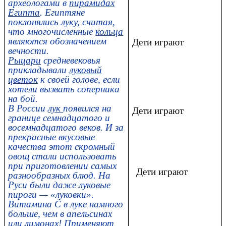
археологами в
пирамидах
Египта
. Египтяне
поклонялись луку, считая,
что многочисленные
кольца
являются обозначением
Дети играют
вечности.
Рыцари
средневековья
прикладывали
луковый
цветок
к своей голове, если
хотели вызвать соперника
на бой.
В России
лук
появился на
Дети играют
границе семнадцатого и
восемнадцатого веков. И за
прекрасные вкусовые
качества этот скромный
овощ стали использовать
при приготовлении самых
Дети играют
разнообразных блюд. На
Руси были даже луковые
пироги — «луковки».
Витамина С в луке намного
больше, чем в апельсинах
или лимонах! Применяют