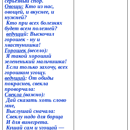
серьезный спор.
Овощи:
Кто из нас,
овощей, и вкуснее, и
нужней?
Кто при всех болезнях
будет всем полезней?
ведущи
й: Выскочил
горошек - ну и
хвастунишка!
Горошек (
весело):
Я такой хороший
зелененький мальчишка!
Если только захочу, всех
горошком угощу.
ведущий
: От обиды
покраснев, свекла
проворчала:
Свекла
(важно):
Дай сказать хоть слово
мне,
Выслушай сначала:
Свеклу надо для борща
И для винегрета.
Кушай сам и угощай —