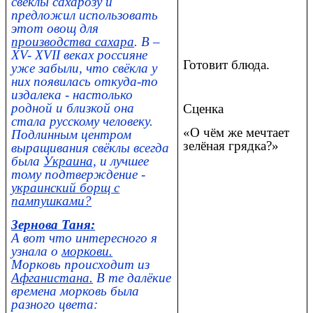
свёклы сахарозу и
предложил использовать
этот овощ для
производства сахара
. В –
XV- XVII веках россияне
Готовит блюда.
уже забыли, что свёкла у
них появилась откуда-то
издалека - настолько
родной и близкой она
Сценка
стала русскому человеку.
«О чём же мечтает
Подлинным центром
зелёная грядка?»
выращивания свёклы всегда
была
Украина,
и лучшее
тому подтверждение -
украинский борщ с
пампушками?
Зернова Таня:
А вот что интересного я
узнала о
моркови.
Морковь происходит из
Афганистана.
В те далёкие
времена морковь была
разного цвета: