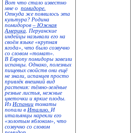
Вот что стало известно
мне о
помидоре.
Откуда же появилось эта
культура? Родина
помидоров
– Южная
Америка
. Перуанские
индейцы называли его на
своём языке «крупная
ягода», что было созвучно
со словом «томат».
В Европу помидоры завезли
испанцы. Однако, полезных
пищевых свойств они ещё
не знали, испанцев просто
привлёк внешний вид
растения: тёмно-зелёные
резные листья, нежные
цветочки и яркие плоды.
Из
Испании
томаты
попали в
Италию.
И
итальянцы нарекли его
«золотым яблоком», что
созвучно со словом
помидор.