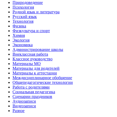
Природоведение
Психология
Родной язык и литература
Русский язык
Технология
Физика
Физкультура и спорт
Химия
Экология
Экономика
Администрирование школы
Внеклассная работа
Классное руководство
Материалы МО
Материалы для родителей
Материалы к аттестации
Междисциплинарное обобщение
Общепедагогические технологии
Работа с родителями
Социальная педагогика
Сценарии праздников
Аудиозаписи
Видеозаписи
Разное