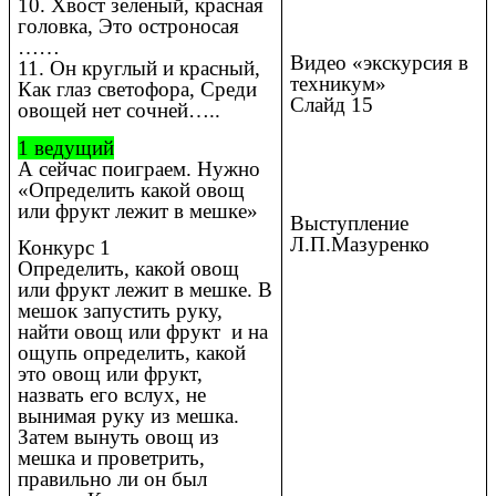
10. Хвост зеленый, красная
головка, Это остроносая
……
Видео «экскурсия в
11. Он круглый и красный,
техникум»
Как глаз светофора, Среди
Слайд 15
овощей нет сочней…..
1 ведущий
А сейчас поиграем. Нужно
«Определить какой овощ
или фрукт лежит в мешке»
Выступление
Л.П.Мазуренко
Конкурс 1
Определить, какой овощ
или фрукт лежит в мешке. В
мешок запустить руку,
найти овощ или фрукт и на
ощупь определить, какой
это овощ или фрукт,
назвать его вслух, не
вынимая руку из мешка.
Затем вынуть овощ из
мешка и проветрить,
правильно ли он был