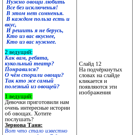
Нужно овощи любить
Все без исключенья!
В этом нет сомненья.
В каждом польза есть и
вкус,
И решить я не берусь,
Кто из вас вкуснее,
Кто из вас нужнее.
2 ведущий:
Как вам, ребята,
кукольный театр?
Слайд 12
Понравился?
На подчёркнутых
О чём спорили овощи?
словах на слайде
Так кто же самый
кликается и
полезный из овощей?
появляются эти
изображения
1 ведущий:
Девочки приготовили нам
очень интересные истории
об овощах. Хотите
послушать?
Зернова Таня:
Вот что стало известно