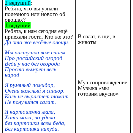
2 ведущий
:
Ребята, что вы узнали
полезного или нового об
овощах?
1 ведущий
Ребята, к нам сегодня ещё
В салат, в щи, в
приехали гости. Кто же это?
животы
Да это же весёлые овощи.
Мы частушки вам споем
Про российский огород
Ведь у нас без огорода
Просто вымрет весь
народ
Муз.сопровождение
Я румяный помидор,
Музыка «мы
Очень важный я синьор.
готовим вкусно»
Коль не вырастет томат.
Не получится салат.
Я картошечка мала,
Хоть мала, но удала.
без картошки всем беда,
Без картошки никуда.