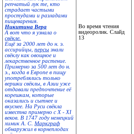
репчатый лук те, кто
страдает частыми
простудами и разладами
пищеварения.
Во время чтения
Никитина Вера
видеоролик. Слайд
А вот что я узнала о
13
свёкле.
Ещё за 2000 лет до н. э.
ассирийцы,
персы
знали
свёклу как овощное и
лекарственное растение.
Примерно за 500 лет до н.
э., когда в Европе в пищу
употреблялись только
вершки свёклы, в Азии уже
отдавали предпочтение её
корешкам, которые
оказались и сытнее и
вкуснее. На Руси свёкла
известна примерно с X - XI
веков. В 1747 году немецкий
химик А. С.
Маркграф
обнаружил в корнеплодах