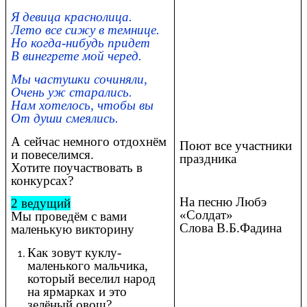
Я девица краснолица.
Лето все сижу в темнице.
Но когда-нибудь придет
В винегрете мой черед.
Мы частушки сочиняли,
Очень уж старались.
Нам хотелось, чтобы вы
От души смеялись.
А сейчас немного отдохнём
Поют все участники
и повеселимся.
праздника
Хотите поучаствовать в
конкурсах?
На песню Любэ
2 ведущий
«Солдат»
Мы проведём с вами
Слова В.Б.Фадина
маленькую викторину
Как зовут куклу-
маленького мальчика,
который веселил народ
на ярмарках и это
зелёный овощ?