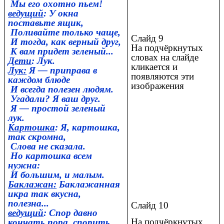
Мы его охотно пьем!
ведущий
: У окна
поставьте ящик,
Поливайте только чаще,
Слайд 9
И тогда, как верный друг,
На подчёркнутых
К вам придет зеленый...
словах на слайде
Дети
: Лук.
кликается и
Лук:
Я — приправа в
появляются эти
каждом блюде
изображения
И всегда полезен людям.
Угадали? Я ваш друг.
Я — простой зеленый
лук.
Картошка
: Я, картошка,
так скромна,
Слова не сказала.
Но картошка всем
нужна:
И большим, и малым.
Баклажан:
Баклажанная
икра так вкусна,
полезна...
Слайд 10
ведущий
: Спор давно
На подчёркнутых
кончать пора, спорить