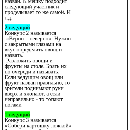
назван. К мешку подходит
следующий участник и
проделывает то же самой. И
т.д.
2 ведущий
Конкурс 2 называется
«Верно – неверно». Нужно
с закрытыми глазами на
вкус определить овощ и
назвать.
Разложить овощи и
фрукты на столе. Брать их
по очереди и называть.
Если ведущим овощ или
фрукт назван правильно, то
зрители поднимают руки
вверх и хлопают, а если
неправильно - то топают
ногами
1 ведущий
Конкурс 3 называется
«Собери картошку ложкой»