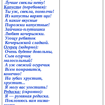
Лучше свеклы нету!
Капуст
а (перебивая):
Ты уж, свекла, помолчи!
Из капусты варят щи!
А какие вкусные
Пирожки капустные!
Зайчики-плутишки
Любят кочерыжки.
Угощу ребяток
Кочерыжкой сладкой.
Огурец
(задорно):
Очень будете довольны,
Съев огурчик
малосольный!
А уж свежий огуречик
Всем понравится,
конечно!
На зубах хрустит,
хрустит...
Я могу вас угостить!
Редиска:
(скромно):
Я — румяная редиска.
Поклонюсь вам низко-
низко.