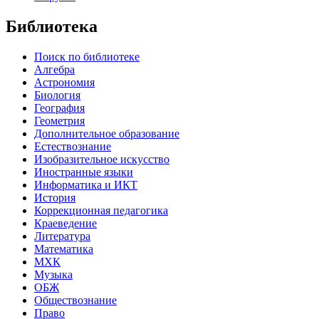
Библиотека
Поиск по библиотеке
Алгебра
Астрономия
Биология
География
Геометрия
Дополнительное образование
Естествознание
Изобразительное искусство
Иностранные языки
Информатика и ИКТ
История
Коррекционная педагогика
Краеведение
Литература
Математика
МХК
Музыка
ОБЖ
Обществознание
Право