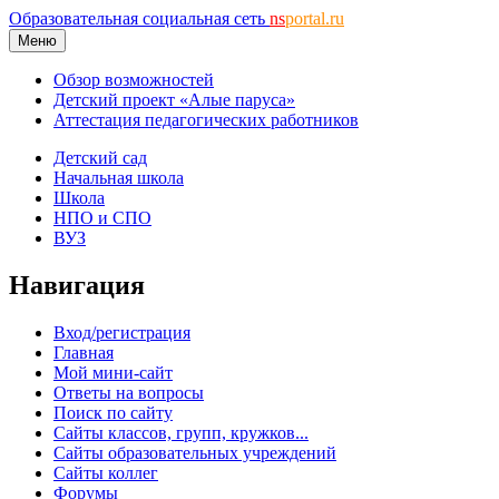
Образовательная социальная сеть
ns
portal.ru
Меню
Обзор возможностей
Детский проект «Алые паруса»
Аттестация педагогических работников
Детский сад
Начальная школа
Школа
НПО и СПО
ВУЗ
Навигация
Вход/регистрация
Главная
Мой мини-сайт
Ответы на вопросы
Поиск по сайту
Сайты классов, групп, кружков...
Сайты образовательных учреждений
Сайты коллег
Форумы