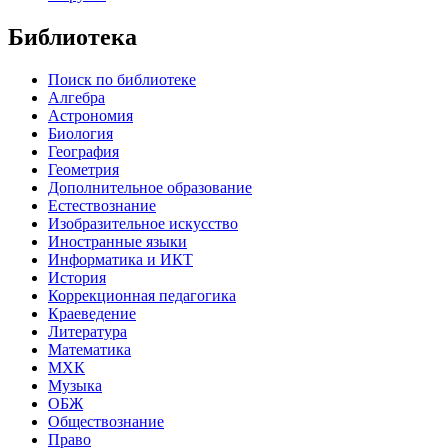
Библиотека
Поиск по библиотеке
Алгебра
Астрономия
Биология
География
Геометрия
Дополнительное образование
Естествознание
Изобразительное искусство
Иностранные языки
Информатика и ИКТ
История
Коррекционная педагогика
Краеведение
Литература
Математика
МХК
Музыка
ОБЖ
Обществознание
Право