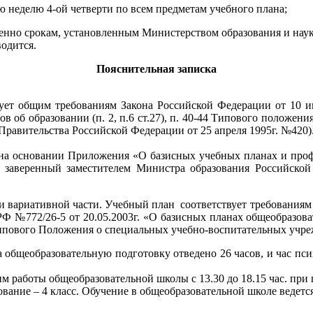
юю неделю 4-ой четверти по всем предметам учебного плана;
ственно срокам, установленным Министерством образования и на
одится.
Пояснительная записка
бщим требованиям Закона Российской Федерации от 10 июл
нтов об образовании (п. 2, п.6 ст.27), п. 40-44 Типового полож
Правительства Российской Федерации от 25 апреля 1995г. №420)
 основании Приложения «О базисных учебных планах и профе
5, заверенный заместителем Министра образования Российск
вариативной части. Учебный план соответствует требованиям
РФ №772/26-5 от 20.05.2003г. «О базисных планах общеобразов
ипового Положения о специальных учебно-воспитательных учреж
общеобразовательную подготовку отведено 26 часов, и час пси
 работы общеобразовательной школы с 13.30 до 18.15 час. при 
ание – 4 класс. Обучение в общеобразовательной школе ведетс