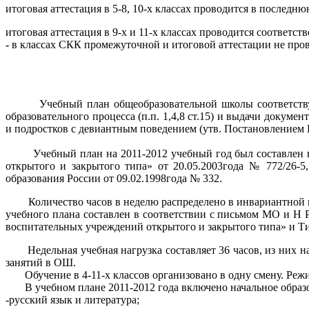
итоговая аттестация в 5-8, 10-х классах проводится в последн
итоговая аттестация в 9-х и 11-х классах проводится соответ
-
в классах СКК промежуточной и итоговой аттестации не пров
Учебный план общеобразовательной школы соответствует о
образовательного процесса (п.п. 1,4,8 ст.15) и выдачи докуме
и подростков с девиантным поведением (утв. Постановлением 
Учебный план на 2011-2012 учебный год был составлен на
открытого и закрытого типа» от 20.05.2003года № 772/26-
образования России от 09.02.1998года № 332.
Количество часов в неделю распределено в инвариантной и 
учебного плана составлен в соответствии с письмом МО и Н 
воспитательных учреждений открытого и закрытого типа» и Т
Недельная учебная нагрузка составляет 36 часов, из них на 
занятий в ОШ.
Обучение в 4-11-х классов организовано в одну смену. Режим
В учебном плане 2011-2012 года включено начальное образов
-русский язык и литература;