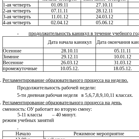
1-ая четверть
01.09.11
27.10.11
2-ая четверть
07.11.11
28.12.11
3-ая четверть
11.01.12
24.03.12
4-ая четверть
02.04.12
05.06.12
-
продолжительность каникул в течение учебного го
Дата начала каникул
Дата окончания кан
Осенние
28.10.11
05.11.11
Зимние
29.12.11
10.01.12
Весенние
26.03.12
31.03.12
промежуточные
10.05.12.
18.05.12.
Регламентирование образовательного процесса на неделю.
Продолжительность рабочей недели:
5-ти дневная рабочая неделя в 5,6,7,8,9,10,11 классах.
Регламентирование образовательного процесса на день.
сменность: ОУ работает во вторую смену:
5-11 классы – 40 минут.
режим учебных занятий
Начало
Режимное мероприятие