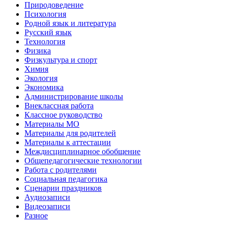
Природоведение
Психология
Родной язык и литература
Русский язык
Технология
Физика
Физкультура и спорт
Химия
Экология
Экономика
Администрирование школы
Внеклассная работа
Классное руководство
Материалы МО
Материалы для родителей
Материалы к аттестации
Междисциплинарное обобщение
Общепедагогические технологии
Работа с родителями
Социальная педагогика
Сценарии праздников
Аудиозаписи
Видеозаписи
Разное