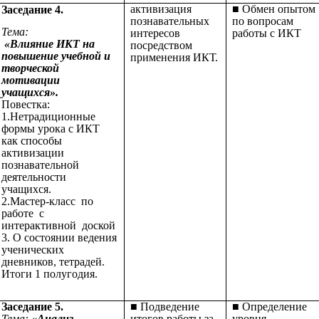
активизация
■ Обмен опытом
Заседание 4.
познавательных
по вопросам
Тема:
интересов
работы с ИКТ
«Влияние ИКТ на
посредством
повышение учебной и
применения ИКТ.
творческой
мотивации
учащихся».
Повестка:
1.Нетрадиционные
формы урока с ИКТ
как способы
активизации
познавательной
деятельности
учащихся.
2.Мастер-класс по
работе с
интерактивной доской
3. О состоянии ведения
ученических
дневников, тетрадей.
Итоги 1 полугодия.
Заседание 5.
■ Подведение
■ Определение
Тема:
«Анализ
итогов работы за
уровня