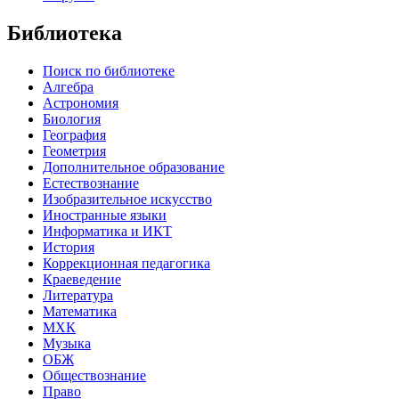
Библиотека
Поиск по библиотеке
Алгебра
Астрономия
Биология
География
Геометрия
Дополнительное образование
Естествознание
Изобразительное искусство
Иностранные языки
Информатика и ИКТ
История
Коррекционная педагогика
Краеведение
Литература
Математика
МХК
Музыка
ОБЖ
Обществознание
Право