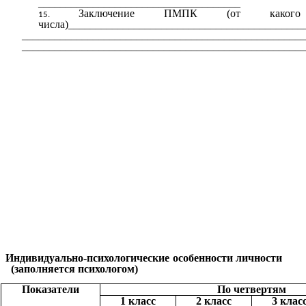
_____________________________________
Заключение ПМПК (от какого
числа)___________________________________________
____________________________________________________
____________________________________________________
Индивидуально-психологические особенности личности
(заполняется психологом)
Показатели
По четвертям
1 класс
2 класс
3 клас