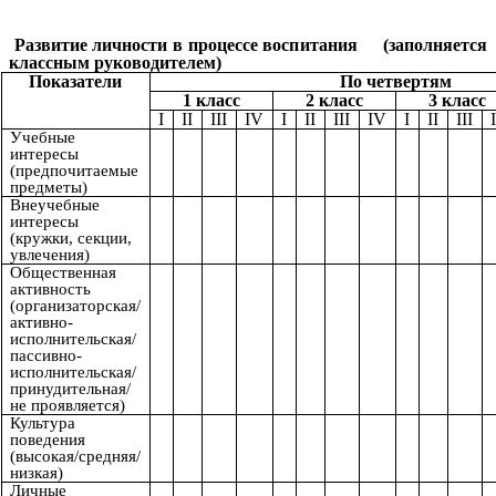
Развитие личности в процессе воспитания (заполняется
классным руководителем)
Показатели
По четвертям
1 класс
2 класс
3 класс
I
II
III
IV
I
II
III
IV
I
II
III
Учебные
интересы
(предпочитаемые
предметы)
Внеучебные
интересы
(кружки, секции,
увлечения)
Общественная
активность
(организаторская/
активно-
исполнительская/
пассивно-
исполнительская/
принудительная/
не проявляется)
Культура
поведения
(высокая/средняя/
низкая)
Личные