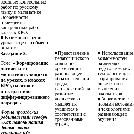
входных контрольных
работ по русскому
языку и математике.
Особенности
проведения
контрольных работ в
классах КРО.
■ Взаимопосещение
уроков с целью обмена
опытом.
■Представление
■
Использование
Заседание 3.
педагогического
возможностей
Тема:
«Формирование
опыта по
различных
организации
педагогических
логического
развивающей
технологий для
мышления учащихся
образовательной
формирования
на уроках, в классах
среды,
логического
КРО, на основе
направленной на
мышления
интегративно-
развитие
школьников.
дифференцированного
логического
■ Знакомство с
подхода».
мышления
новыми методам
учащихся в
и технологиями
Форма проведения
:
соответствии с
развивающего
родительский всеобуч
требованиями
обучения
«Как помочь нашим
ФГОС.
детям стать
успешными?»