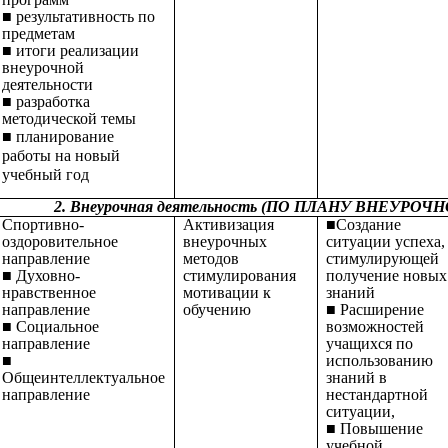
■ результативность по
предметам
■ итоги реализации
внеурочной
деятельности
■ разработка
методической темы
■ планирование
работы на новый
учебный год
2. Внеурочная деятельность (ПО ПЛАНУ ВНЕУРО
Спортивно-
Активизация
■Создание
оздоровительное
внеурочных
ситуации успеха,
направление
методов
стимулирующей
■ Духовно-
стимулирования
получение новых
нравственное
мотивации к
знаний
направление
обучению
■ Расширение
■ Социальное
возможностей
направление
учащихся по
■
использованию
Общеинтеллектуальное
знаний в
направление
нестандартной
ситуации,
■ Повышение
учебной