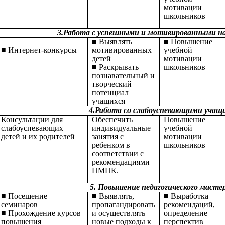
мотивации
школьников
3.Работа с успешными и мотивированными на
■ Выявлять
■ Повышение
■ Интернет-конкурсы
мотивированных
учебной
детей
мотивации
■ Раскрывать
школьников
познавательный и
творческий
потенциал
учащихся
4.Работа со слабоуспевающими учащ
Консультации для
Обеспечить
Повышение
слабоуспевающих
индивидуальные
учебной
детей и их родителей
занятия с
мотивации
ребенком в
школьников
соответствии с
рекомендациями
ПМПК.
5. Повышение педагогического масте
■ Посещение
■ Выявлять,
■ Выработка
семинаров
пропагандировать
рекомендаций,
■ Прохождение курсов
и осуществлять
определение
повышения
новые подходы к
перспектив