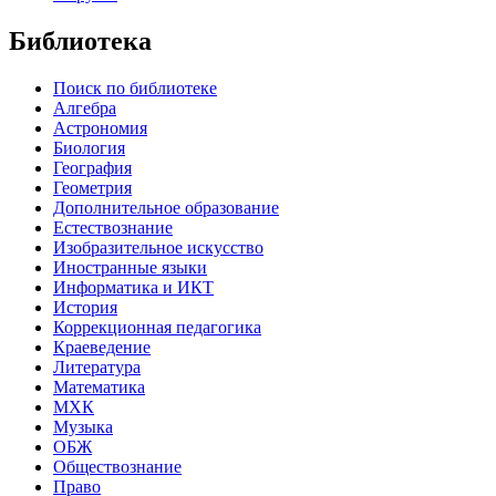
Библиотека
Поиск по библиотеке
Алгебра
Астрономия
Биология
География
Геометрия
Дополнительное образование
Естествознание
Изобразительное искусство
Иностранные языки
Информатика и ИКТ
История
Коррекционная педагогика
Краеведение
Литература
Математика
МХК
Музыка
ОБЖ
Обществознание
Право