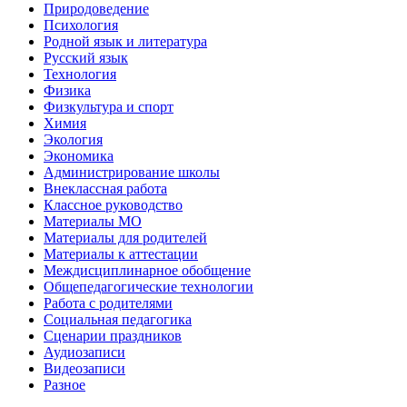
Природоведение
Психология
Родной язык и литература
Русский язык
Технология
Физика
Физкультура и спорт
Химия
Экология
Экономика
Администрирование школы
Внеклассная работа
Классное руководство
Материалы МО
Материалы для родителей
Материалы к аттестации
Междисциплинарное обобщение
Общепедагогические технологии
Работа с родителями
Социальная педагогика
Сценарии праздников
Аудиозаписи
Видеозаписи
Разное