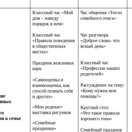
Классный час «Мой
Час общения «Тепло
дом – наведу
семейного очага»
порядок в нем»
Час разговора
Классный час
«Доброе слово- что
«Правила поведения
ясный день»
в общественных
местах»
Классный час
Праздник вежливых
«Профессии наших
наук
родителей»
«Самооценка и
Рассуждение на тему:
взаимооценка, как
«Кому нужна моя
способ познать себя
ние
помощь?»
и других»
енных
«Мои родные»
Круглый стол
выставка рисунков
го
«Что такое правила
я к семье
хорошего тона»
«Семейные
праздники»
Семейный праздник