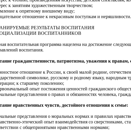
ерес к занятиям художественным творчеством;
емление к опрятному внешнему виду;
ицательное отношение к некрасивым поступкам и неряшливости
АНИРУЕМЫЕ РЕЗУЛЬТАТЫ ВОСПИТАНИЯ
СОЦИАЛИЗАЦИИ ВОСПИТАННИКОВ
ная воспитательная программа нацелена на достижение следующ
равлений воспитания.
тание гражданственности, патриотизма, уважения к правам, 
нностное отношение к России, к своей малой родине, отечестве
ударственной символике, русскому и родному языку, народным т
ерации; к старшему поколению;
рвоначальный опыт постижения ценностей гражданского общест
чальные представления о правах и обязанностях человека, граж
тание нравственных чувств, достойного отношения к семье:
чальные представления о моральных нормах и правилах нравств
авственно-этический опыт взаимодействия со сверстниками, с
тветствии с общепринятыми нравственными нормами;