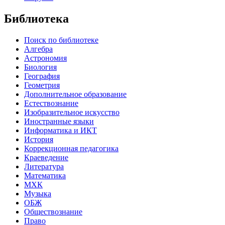
Библиотека
Поиск по библиотеке
Алгебра
Астрономия
Биология
География
Геометрия
Дополнительное образование
Естествознание
Изобразительное искусство
Иностранные языки
Информатика и ИКТ
История
Коррекционная педагогика
Краеведение
Литература
Математика
МХК
Музыка
ОБЖ
Обществознание
Право