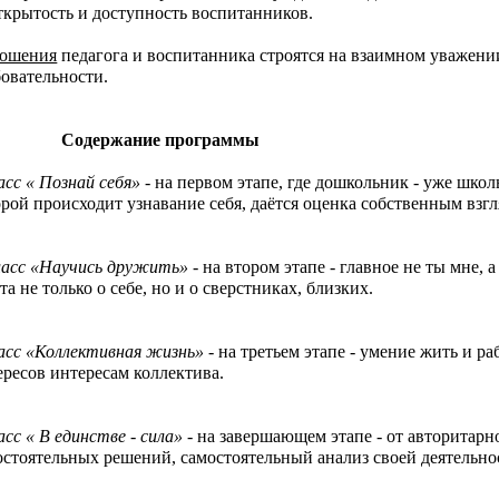
рытость и доступность воспитанников.
ошения
педагога и воспитанника строятся на взаимном уважен
бовательности.
держание программы
асс « Познай себя» -
на первом этапе, где дошкольник - уже школь
орой происходит узнавание себя, даётся оценка собственным вз
ласс «Научись дружить»
- на втором этапе - главное не ты мне, а
та не только о себе, но и о сверстниках, близких.
ласс «Коллективная жизнь»
- на третьем этапе - умение жить и р
ересов интересам коллектива.
асс « В единстве - сила» -
на завершающем этапе - от авторитарн
остоятельных решений, самостоятельный анализ своей деятельно