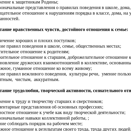
жение к защитникам Родины;
воначальные представления о правилах поведения в школе, дома, 
ицательное отношение к нарушениям порядка в классе, дома, на
занностей.
тание нравственных чувств, достойного отношения к семье:
личение хороших и плохих поступков;
ние правил поведения в школе, семье, общественных местах;
тительное отношение к родителям;
жительное отношение к старшим, доброжелательное отношение 
ановление дружеских взаимоотношений в коллективе, основанн
ежное, гуманное отношение ко всему живому;
ние правил вежливого поведения, культуры речи, умение польз
ятным, чистым, аккуратным.
тание трудолюбия, творческой активности, сознательного от
жение к труду и творчеству старших и сверстников;
ментарные представления об основных профессиях;
ностное отношение к учебе как виду творческой деятельности;
воначальные навыки коллективной работы, ;
ние соблюдать порядок на рабочем месте;
ежное отношение к результатам своего труда, труда других люде