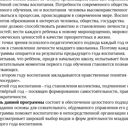
ённой системы воспитания. Потребности современного общества 
енного обучения, но и воспитания человека высоконравственного
оваться к процессам, происходящим в современном мире.
Воспит
нтов образования в интересах человека, общества, государства.
ние должно способствовать развитию и становлению личности ре
остей; вести каждого ребенка к новому мироощущению, мирово
овеческих ценностей в качестве приоритетных в жизни.
 зрения психолого-педагогического подхода каждый год обу
ном в становлении личности младшего школьника. Поэтому каж
граммы опирается на результаты предыдущего года воспитания.
тывая, что ребёнок, придя в начальную школу, испытывает бол
питательным моментом первого года обучения становится познани
ужающих.
втором году воспитания закладываются нравственные понятия «д
лосердие».
тий год воспитания - год становления коллектива, подчинение 
вёртый год – посвящен формированию самостоятельности, пра
ократичности.
ь данной программы
состоит в обеспечении целостного подхо
оздании основы для сознательного, обдуманного управления его 
грамма поможет воспитателю в непосредственной организации в
дусматривает широкий выбор видов и форм деятельности младши
дого года воспитания.