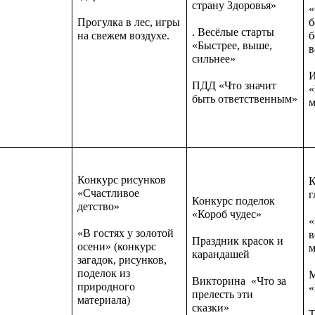
страну Здоровья»
«
Прогулка в лес, игры
б
. Весёлые старты
на свежем воздухе.
б
«Быстрее, выше,
в
сильнее»
И
ПДД «Что значит
«
быть ответственным»
м
Конкурс рисунков
К
«Счастливое
г
Конкурс поделок
детство»
«Короб чудес»
«
«В гостях у золотой
в
Праздник красок и
осени» (конкурс
м
карандашей
загадок, рисунков,
поделок из
М
Викторина «Что за
природного
«
прелесть эти
материала)
сказки»
Т