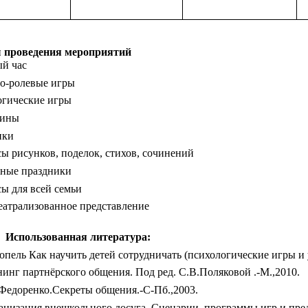
проведения мероприятий
й час
о-ролевые игры
огические игры
рины
ики
ы рисунков, поделок, стихов, сочинений
е праздники
ы для всей семьи
лизованное представление
ванная литература:
опель Как научить детей сотрудничать (психологические игры и 
нинг партнёрского общения. Под ред. С.В.Поляковой .-М.,2010.
.Федоренко.Секреты общения.-С-Пб.,2003.
анизация внешкольного досуга. Сценарии, программы игр и пред