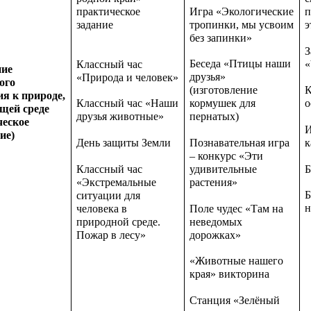
Игра «Экологические
практическое
п
тропинки, мы усвоим
задание
э
без запинки»
З
Беседа «Птицы наши
Классный час
«
ние
друзья»
«Природа и человек»
ого
(изготовление
К
я к природе,
Классный час «Наши
кормушек для
о
щей среде
друзья животные»
пернатых)
ческое
И
ие)
День защиты Земли
Познавательная игра
к
– конкурс «Эти
Классный час
Б
удивительные
«Экстремальные
растения»
Б
ситуации для
н
человека в
Поле чудес «Там на
природной среде.
неведомых
Пожар в лесу»
дорожках»
«Животные нашего
края» викторина
Станция «Зелёный