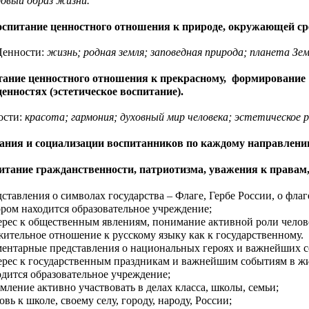
ровый образ жизни.
питание ценностного отношения к природе, окружающей сред
ости:
жизнь; родная земля; заповедная природа; планета Зем
тание ценностного отношения к прекрасному, формиро
ценностях (эстетическое воспитание).
ти:
красота; гармония; духовный мир человека; эстетическо
тания и социализации воспитанников
по каждому направлени
тание гражданственности, патриотизма, уважения к правам,
дставления о символах государства – Флаге, Гербе России, о фла
ором находится образовательное учреждение;
ерес к общественным явлениям, понимание активной роли челове
жительное отношение к русскому языку как к государственному.
ментарные представления о национальных героях и важнейших с
ерес к государственным праздникам и важнейшим событиям в жи
одится образовательное учреждение;
емление активно участвовать в делах класса, школы, семьи;
вь к школе, своему селу, городу, народу, России;