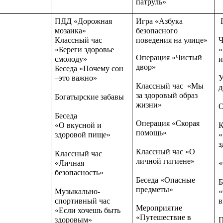
патруль»
ПДД «Дорожная
Игра «Азбука
П
мозаика»
безопасного
Классный час
поведения на улице»
Ч
«Береги здоровье
«
Операция «Чистый
смолоду»
и
двор»
Беседа «Почему сон
–это важно»
У
Классный час «Мы
д
за здоровый образ
Богатырские забавы
жизни»
О
Беседа
Операция «Скорая
«О вкусной и
К
помощь»
здоровой пище»
«
з
Классный час «О
Классный час
личной гигиене»
«Личная
«
безопасность»
Беседа «Опасные
Б
предметы»
Музыкально-
«
спортивный час
в
Мероприятие
«Если хочешь быть
«Путешествие в
здоровым»
П