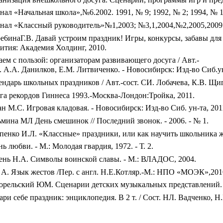
нал «Начальная школа»,№6.2002. 1991, № 9; 1992, № 2; 1994, № 
нал «Классный руководитель»№1,2003; №3,1,2004,№2,2005,2009
ре6инаГ.В. Давай устроим праздник! Игры, конкурсы, забавы дл
вития: Академия Холдинг, 2010.
аем с пользой: организаторам развивающего досуга / Авт.-
. А.А. Данилков, Е.М. Литвиченко. - Новосибирск: Изд-во Сиб.ун
ендарь школьных праздников / Авт.-сост. СИ. Лобачева, К.В. Щиго
га рекордов Гиннеса 1993.-Москва-Лондон:Тройка, 2011.
н М.С. Игровая кладовая. - Новосибирск: Изд-во Сиб. ун-та, 201
ьмина МЛ День смешинок // Последний звонок. - 2006. - № 1.
пенко И.Л. «Классные» праздники, или как научить школьника жи
ь любви. - М.: Молодая гвардия, 1972. - Т. 2.
ень Н.А. Символы воинской славы. - М.: ВЛАДОС, 2004.
 А. Язык жестов /Пер. с англ. Н.Е.Котляр.-М.: НПО «МОЭК»,201
орельский ЮМ. Сценарии детских музыкальных представлений. -
ри себе праздник: энциклопедия. В 2 т. / Сост. НЛ. Вадченко, Н.