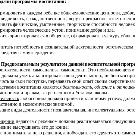
и программы воспитания:
рмировать в каждом ребенке общечеловеческие ценности, доброд
аведливость, гражданственность, веру в прекрасное, ответственн
вивать физические, умственные, творческие способности человек
рмировать человеческие устои, понимание добра и зла.
чить ориентироваться в обществе, сформировать культуру общен
итать потребность в созидательной деятельности, эстетическом
 средству самоутверждения.
лагаемым результатом данной воспитательной прог
остоятельности: самоанализа, самооценки. Это необходимо детям 
 должны уметь анализировать свою деятельность, не бояться пр
ечать за свои поступки, передавать свой опыт своим сверстникам
ствами воспитания
являются
деятельность, общение и отноше
занностям и правам, закрепленными Уставом школы.
тельность
любого вида должна привести к личному успеху, должн
вственно и экономически значимой.
щие виды деятельности:
познавательная, интеллектуальная, эсте
бщении
педагога с ребенком должны реализовываться следующие
мение выслушивать его до конца;
принимать за него решения, а побуждать его сделать это самос