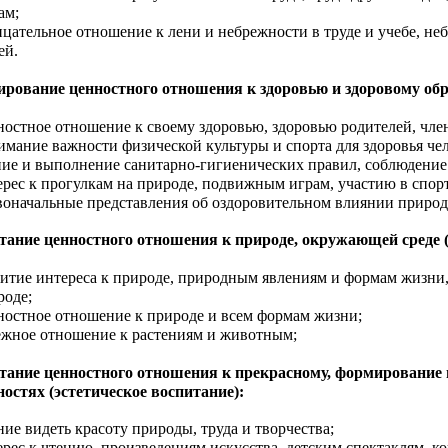
ам;
ицательное отношение к лени и небрежности в труде и учебе, н
ей.
рование ценностного отношения к здоровью и здоровому обр
ностное отношение к своему здоровью, здоровью родителей, член
имание важности физической культуры и спорта для здоровья чело
ние и выполнение санитарно-гигиенических правил, соблюдение
ерес к прогулкам на природе, подвижным играм, участию в спо
воначальные представления об оздоровительном влиянии природ
тание ценностного отношения к природе, окружающей среде (
витие интереса к природе, природным явлениям и формам жизни
роде;
ностное отношение к природе и всем формам жизни;
ежное отношение к растениям и животным;
тание ценностного отношения к прекрасному, формирование п
ностях (эстетическое воспитание):
ние видеть красоту природы, труда и творчества;
ерес к чтению, произведениям искусства, детским спектаклям, к