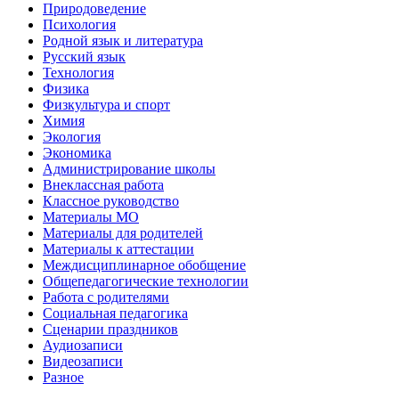
Природоведение
Психология
Родной язык и литература
Русский язык
Технология
Физика
Физкультура и спорт
Химия
Экология
Экономика
Администрирование школы
Внеклассная работа
Классное руководство
Материалы МО
Материалы для родителей
Материалы к аттестации
Междисциплинарное обобщение
Общепедагогические технологии
Работа с родителями
Социальная педагогика
Сценарии праздников
Аудиозаписи
Видеозаписи
Разное