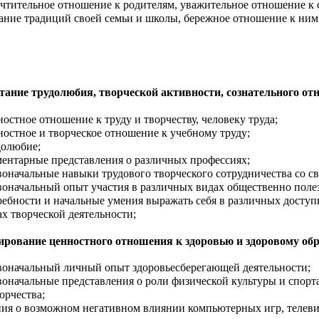
чтительное отношение к родителям, уважительное отношение к
ание традиций своей семьи и школы, бережное отношение к ним
тание трудолюбия, творческой активности, сознательного от
ностное отношение к труду и творчеству, человеку труда;
ностное и творческое отношение к учебному труду;
долюбие;
ментарные представления о различных профессиях;
воначальные навыки трудового творческого сотрудничества со с
воначальный опыт участия в различных видах общественно поле
ребности и начальные умения выражать себя в различных доступ
ах творческой деятельности;
рование ценностного отношения к здоровью и здоровому обр
воначальный личный опыт здоровьесберегающей деятельности;
воначальные представления о роли физической культуры и спорта 
орчества;
ния о возможном негативном влиянии компьютерных игр, телевид