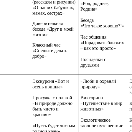
(рассказы и рисунки)
«Род, родные,
«О наших бабушках,
Родина»
мамах, сестрах»
Беседа
Доверительная
«Что такое хорошо?!»
беседа «Друг в моей
жизни»
Час общения
«Порадовать близких
Классный час
– как это просто»
«Спешите делать
добро»
Посиделки с
друзьями
Экскурсия «Вот и
«Люби и охраняй
Э
осень пришла»
природу»
с
в
Прогулка с пользой
Викторина
«В природе должно
«Путешествие в мир
К
быть чисто и
животных»
п
красиво»
Экологическое
К
«Пусть будет чистым
заочное путешествие
«
родной край»
с