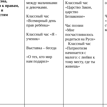
зма,
между мальчиками
о
Классный час
 к правам,
и девочками.
«Царство Закон,
 и
царство
стям
Классный час
Ч
Беззаконие»
«Всемирный день
«
прав ребёнка»
с
Час поэзии
«Мне
Классный час «Я -
посчастливилось
ученик»
родиться на Руси»
Классный час
Выставка – беседа
«Патриотизм
начинается с
«О тех, кто мир
малого: с любви к
нам подарил»
тому месту, где ты
живешь»