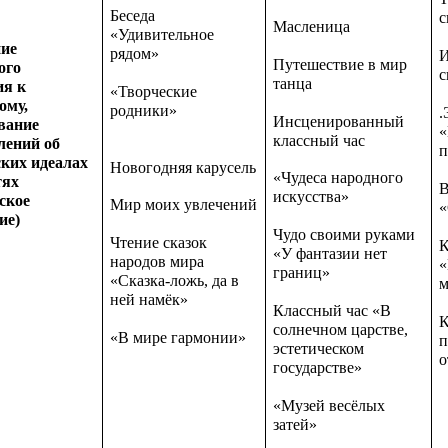
Беседа
с
Масленица
«Удивительное
ие
рядом»
И
Путешествие в мир
ого
с
танца
ия к
«Творческие
ому,
родники»
.
Инсценированный
вание
«
классный час
лений об
п
ских идеалах
Новогодняя карусель
«Чудеса народного
тях
В
искусства»
ское
Мир моих увлечений
«
ие)
Чудо своими руками
Чтение сказок
К
«У фантазии нет
народов мира
«
границ»
«Сказка-ложь, да в
м
ней намёк»
Классный час «В
К
солнечном царстве,
«В мире гармонии»
п
эстетическом
о
государстве»
«Музей весёлых
затей»