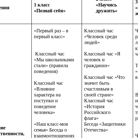
3
1 класс
«Научись
ения
«
«Познай себя»
дружить»
ж
«Первый раз – в
Классный час
Ч
первый класс»
«Человек среди
р
людей»
л
к
Классный час
Классный час «Я
ч
«Мы школьниками
человек и
стали» (правила
гражданин»
Т
поведения)
«
Классный час «Что
в
Классный час
значит быть
«Влияние
счастливым в
характера на
своей стране»
В
поступки и
Классный час
и
поведение
«История
ч
человека»
Российского
т
флага»
р
«Наш класс-моя
Беседа «Защитники
ние
семья» Беседа о
Отечества»
твенности,
взаимоотношениях
Ч