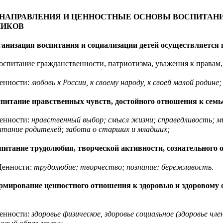
 НАПРАВЛЕНИЯ И ЦЕННОСТНЫЕ ОСНОВЫ ВОСПИТ
НИКОВ
низация воспитания и социализации детей осуществляется
ние гражданственности, патриотизма, уважения к правам, с
ости:
любовь к России, к своему народу, к своей малой родин
питание нравственных чувств, достойного отношения к семь
ости:
нравственный выбор; смысл жизни; справедливость; ми
итание родителей; забота о старших и младших;
тание трудолюбия, творческой активности, сознательного
сти:
трудолюбие; творчество; познание; бережливость
.
рмирование ценностного отношения к здоровью и здоровому 
нности:
здоровье физическое, здоровье социальное (здоровье чл