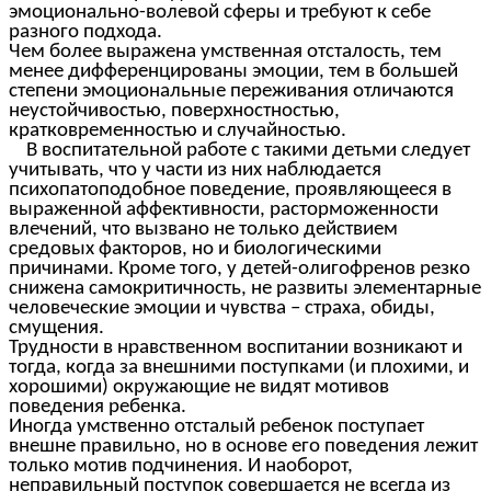
эмоционально-волевой сферы и требуют к себе
разного подхода.
Чем более выражена умственная отсталость, тем
менее дифференцированы эмоции, тем в большей
степени эмоциональные переживания отличаются
неустойчивостью, поверхностностью,
кратковременностью и случайностью.
В воспитательной работе с такими детьми следует
учитывать, что у части из них наблюдается
психопатоподобное поведение, проявляющееся в
выраженной аффективности, расторможенности
влечений, что вызвано не только действием
средовых факторов, но и биологическими
причинами. Кроме того, у детей-олигофренов резко
снижена самокритичность, не развиты элементарные
человеческие эмоции и чувства – страха, обиды,
смущения.
Трудности в нравственном воспитании возникают и
тогда, когда за внешними поступками (и плохими, и
хорошими) окружающие не видят мотивов
поведения ребенка.
Иногда умственно отсталый ребенок поступает
внешне правильно, но в основе его поведения лежит
только мотив подчинения. И наоборот,
неправильный поступок совершается не всегда из