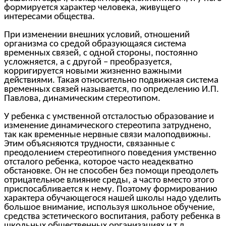
формируется характер человека, живущего
интересами общества.
При изменении внешних условий, отношений
организма со средой образующаяся система
временных связей, с одной стороны, постоянно
усложняется, а с другой – преобразуется,
корригируется новыми жизненно важными
действиями. Такая относительно подвижная система
временных связей называется, по определению И.П.
Павлова, динамическим стереотипом.
У ребенка с умственной отсталостью образование и
изменение динамического стереотипа затруднено,
так как временные нервные связи малоподвижны.
Этим объясняются трудности, связанные с
преодолением стереотипного поведения умственно
отсталого ребенка, которое часто неадекватно
обстановке. Он не способен без помощи преодолеть
отрицательное влияние среды, а часто вместо этого
приспосабливается к нему. Поэтому формированию
характера обучающегося нашей школы надо уделить
большое внимание, используя школьное обучение,
средства эстетического воспитания, работу ребенка в
школьных общественных организациях и т.д.