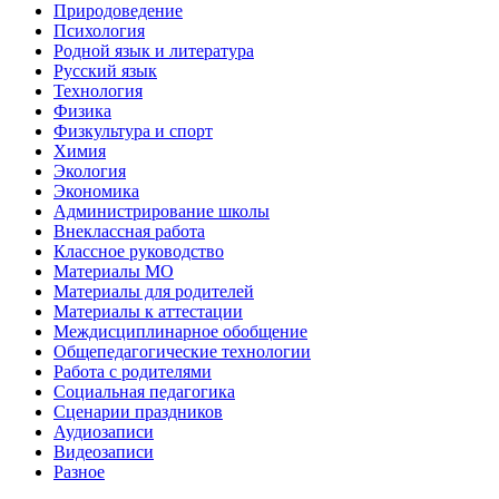
Природоведение
Психология
Родной язык и литература
Русский язык
Технология
Физика
Физкультура и спорт
Химия
Экология
Экономика
Администрирование школы
Внеклассная работа
Классное руководство
Материалы МО
Материалы для родителей
Материалы к аттестации
Междисциплинарное обобщение
Общепедагогические технологии
Работа с родителями
Социальная педагогика
Сценарии праздников
Аудиозаписи
Видеозаписи
Разное