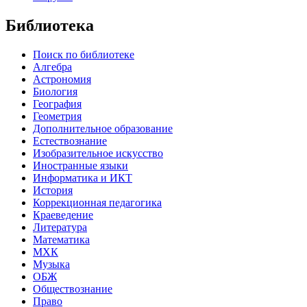
Библиотека
Поиск по библиотеке
Алгебра
Астрономия
Биология
География
Геометрия
Дополнительное образование
Естествознание
Изобразительное искусство
Иностранные языки
Информатика и ИКТ
История
Коррекционная педагогика
Краеведение
Литература
Математика
МХК
Музыка
ОБЖ
Обществознание
Право