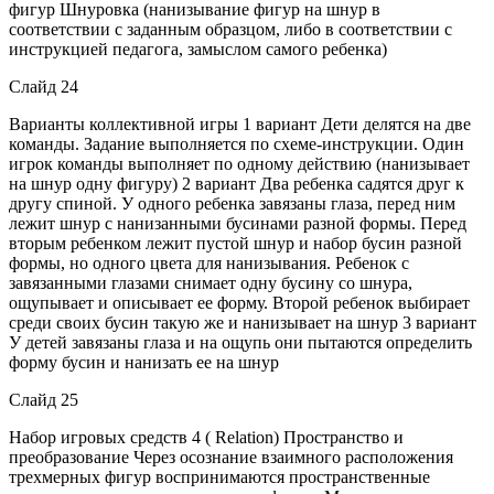
фигур Шнуровка (нанизывание фигур на шнур в
соответствии с заданным образцом, либо в соответствии с
инструкцией педагога, замыслом самого ребенка)
Слайд 24
Варианты коллективной игры 1 вариант Дети делятся на две
команды. Задание выполняется по схеме-инструкции. Один
игрок команды выполняет по одному действию (нанизывает
на шнур одну фигуру) 2 вариант Два ребенка садятся друг к
другу спиной. У одного ребенка завязаны глаза, перед ним
лежит шнур с нанизанными бусинами разной формы. Перед
вторым ребенком лежит пустой шнур и набор бусин разной
формы, но одного цвета для нанизывания. Ребенок с
завязанными глазами снимает одну бусину со шнура,
ощупывает и описывает ее форму. Второй ребенок выбирает
среди своих бусин такую же и нанизывает на шнур 3 вариант
У детей завязаны глаза и на ощупь они пытаются определить
форму бусин и нанизать ее на шнур
Слайд 25
Набор игровых средств 4 ( Relation) Пространство и
преобразование Через осознание взаимного расположения
трехмерных фигур воспринимаются пространственные