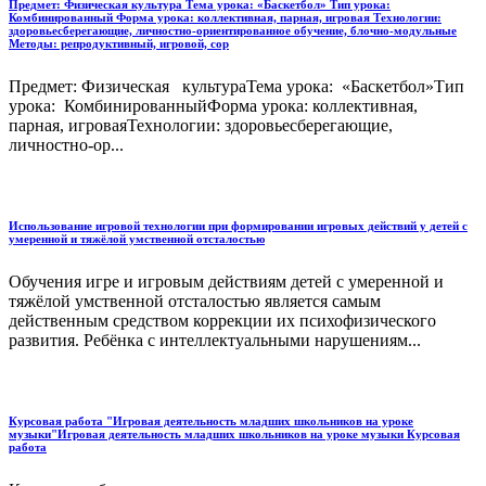
Предмет: Физическая культура Тема урока: «Баскетбол» Тип урока:
Комбинированный Форма урока: коллективная, парная, игровая Технологии:
здоровьесберегающие, личностно-ориентированное обучение, блочно-модульные
Методы: репродуктивный, игровой, сор
Предмет: Физическая культураТема урока: «Баскетбол»Тип
урока: КомбинированныйФорма урока: коллективная,
парная, игроваяТехнологии: здоровьесберегающие,
личностно-ор...
Использование игровой технологии при формировании игровых действий у детей с
умеренной и тяжёлой умственной отсталостью
Обучения игре и игровым действиям детей с умеренной и
тяжёлой умственной отсталостью является самым
действенным средством коррекции их психофизического
развития. Ребёнка с интеллектуальными нарушениям...
Курсовая работа "Игровая деятельность младших школьников на уроке
музыки"Игровая деятельность младших школьников на уроке музыки Курсовая
работа