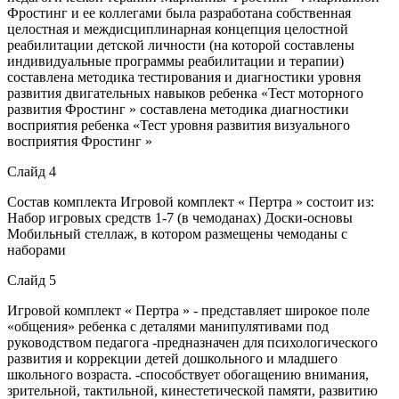
Фростинг и ее коллегами была разработана собственная
целостная и междисциплинарная концепция целостной
реабилитации детской личности (на которой составлены
индивидуальные программы реабилитации и терапии)
составлена методика тестирования и диагностики уровня
развития двигательных навыков ребенка «Тест моторного
развития Фростинг » составлена методика диагностики
восприятия ребенка «Тест уровня развития визуального
восприятия Фростинг »
Слайд 4
Состав комплекта Игровой комплект « Пертра » состоит из:
Набор игровых средств 1-7 (в чемоданах) Доски-основы
Мобильный стеллаж, в котором размещены чемоданы с
наборами
Слайд 5
Игровой комплект « Пертра » - представляет широкое поле
«общения» ребенка с деталями манипулятивами под
руководством педагога -предназначен для психологического
развития и коррекции детей дошкольного и младшего
школьного возраста. -способствует обогащению внимания,
зрительной, тактильной, кинестетической памяти, развитию