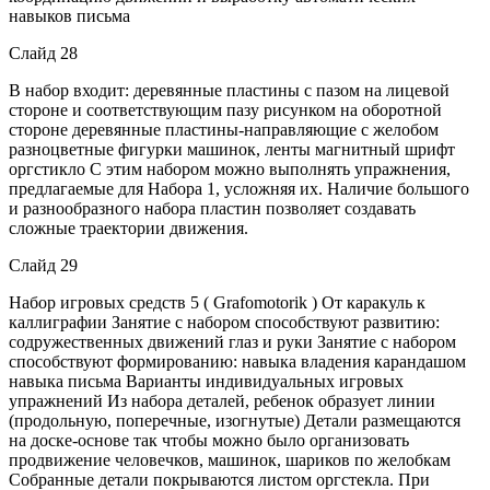
навыков письма
Слайд 28
В набор входит: деревянные пластины с пазом на лицевой
стороне и соответствующим пазу рисунком на оборотной
стороне деревянные пластины-направляющие с желобом
разноцветные фигурки машинок, ленты магнитный шрифт
оргстикло С этим набором можно выполнять упражнения,
предлагаемые для Набора 1, усложняя их. Наличие большого
и разнообразного набора пластин позволяет создавать
сложные траектории движения.
Слайд 29
Набор игровых средств 5 ( Grafomotorik ) От каракуль к
каллиграфии Занятие с набором способствуют развитию:
содружественных движений глаз и руки Занятие с набором
способствуют формированию: навыка владения карандашом
навыка письма Варианты индивидуальных игровых
упражнений Из набора деталей, ребенок образует линии
(продольную, поперечные, изогнутые) Детали размещаются
на доске-основе так чтобы можно было организовать
продвижение человечков, машинок, шариков по желобкам
Собранные детали покрываются листом оргстекла. При