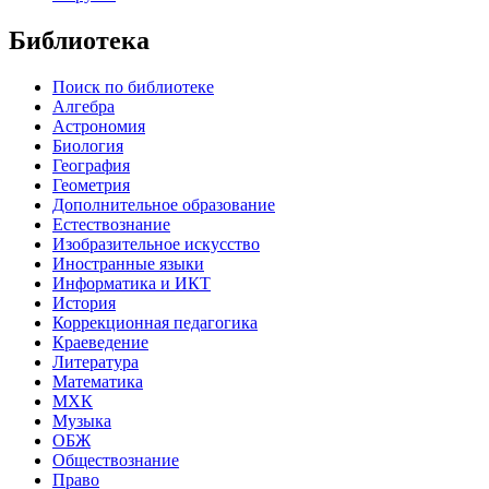
Библиотека
Поиск по библиотеке
Алгебра
Астрономия
Биология
География
Геометрия
Дополнительное образование
Естествознание
Изобразительное искусство
Иностранные языки
Информатика и ИКТ
История
Коррекционная педагогика
Краеведение
Литература
Математика
МХК
Музыка
ОБЖ
Обществознание
Право