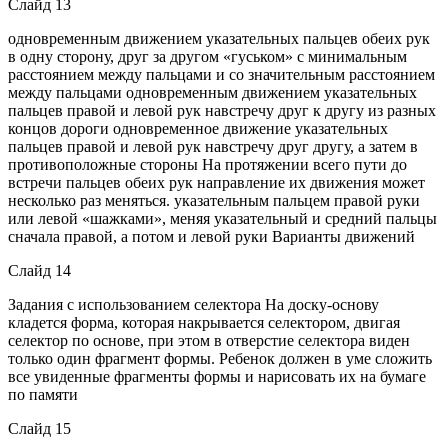
Слайд 13
одновременным движением указательных пальцев обеих рук
в одну сторону, друг за другом «гуськом» с минимальным
расстоянием между пальцами и со значительным расстоянием
между пальцами одновременным движением указательных
пальцев правой и левой рук навстречу друг к другу из разных
концов дороги одновременное движение указательных
пальцев правой и левой рук навстречу друг другу, а затем в
противоположные стороны На протяжении всего пути до
встречи пальцев обеих рук направление их движения может
несколько раз меняться. указательным пальцем правой руки
или левой «шажками», меняя указательный и средний пальцы
сначала правой, а потом и левой руки Варианты движений
Слайд 14
Задания с использованием селектора На доску-основу
кладется форма, которая накрывается селектором, двигая
селектор по основе, при этом в отверстие селектора виден
только один фрагмент формы. Ребенок должен в уме сложить
все увиденные фрагменты формы и нарисовать их на бумаге
по памяти
Слайд 15