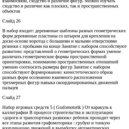
взаимосвязи, сходство и различие фигур. Можно изучать
сходство и различие как плоских, так и пространственных
объектов
Слайд 26
В набор входит: деревянные шаблоны разных геометрических
форм деревянные пластины со штырем для крепления на
доске-основе воротца с большими и малыми отверстиями
резинки с пробками на конце Занятие с набором способствуют
развитию: представлений о геометрических формах умение
различать геометрические формы пространственной
ориентировки, пониманию пространственных отношений
умению соотносить размеры фигур Занятие с набором
способствуют формированию: кинестетического образа
разных форм осознанию взаимного расположения
трехмерных фигур навыка скоординированных движений
пальцев
Слайд 27
Набор игровых средств 5 ( Grafomotorik ) От каракуль к
каллиграфии В процессе строительства и эксплуатации
«дороги и транспортных развязок» ребенок проходит через
все этапы развития графомоторики : грубую и тонкую
координацию движений и выработку автоматических