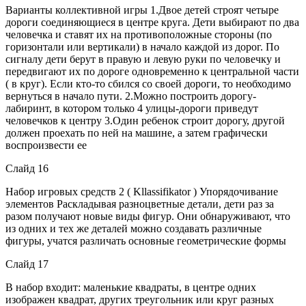
Варианты коллективной игры 1.Двое детей строят четыре
дороги соединяющиеся в центре круга. Дети выбирают по два
человечка и ставят их на противоположные стороны (по
горизонтали или вертикали) в начало каждой из дорог. По
сигналу дети берут в правую и левую руки по человечку и
передвигают их по дороге одновременно к центральной части
( в круг). Если кто-то сбился со своей дороги, то необходимо
вернуться в начало пути. 2.Можно построить дорогу-
лабиринт, в котором только 4 улицы-дороги приведут
человечков к центру 3.Один ребенок строит дорогу, другой
должен проехать по ней на машине, а затем графически
воспроизвести ее
Слайд 16
Набор игровых средств 2 ( Kllassifikator ) Упорядочивание
элементов Раскладывая разноцветные детали, дети раз за
разом получают новые виды фигур. Они обнаруживают, что
из одних и тех же деталей можно создавать различные
фигуры, учатся различать основные геометрические формы
Слайд 17
В набор входит: маленькие квадраты, в центре одних
изображен квадрат, других треугольник или круг разных