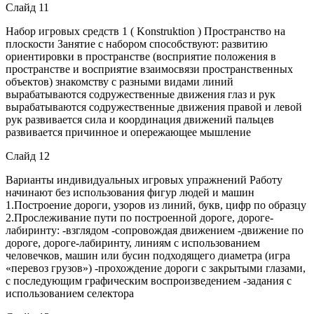
Слайд 11
Набор игровых средств 1 ( Konstruktion ) Пространство на
плоскости Занятие с набором способствуют: развитию
ориентировки в пространстве (восприятие положения в
пространстве и восприятие взаимосвязи пространственных
объектов) знакомству с разными видами линий
вырабатываются содружественные движения глаз и рук
вырабатываются содружественные движения правой и левой
рук развивается сила и координация движений пальцев
развивается причинное и опережающее мышление
Слайд 12
Варианты индивидуальных игровых упражнений Работу
начинают без использования фигур людей и машин
1.Построение дороги, узоров из линий, букв, цифр по образцу
2.Прослеживание пути по построенной дороге, дороге-
лабиринту: -взглядом -сопровождая движением -движение по
дороге, дороге-лабиринту, линиям с использованием
человечков, машин или бусин подходящего диаметра (игра
«перевоз грузов») -прохождение дороги с закрытыми глазами,
с последующим графическим воспроизведением -задания с
использованием селектора