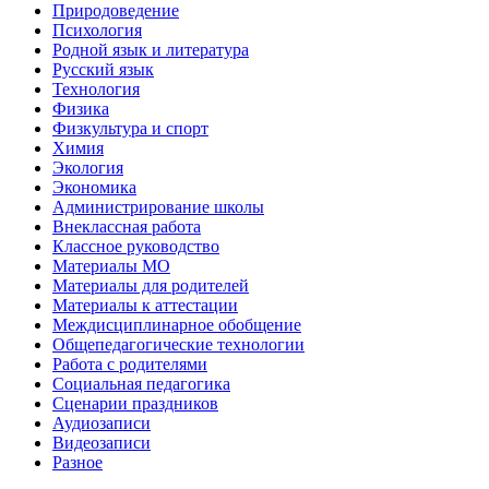
Природоведение
Психология
Родной язык и литература
Русский язык
Технология
Физика
Физкультура и спорт
Химия
Экология
Экономика
Администрирование школы
Внеклассная работа
Классное руководство
Материалы МО
Материалы для родителей
Материалы к аттестации
Междисциплинарное обобщение
Общепедагогические технологии
Работа с родителями
Социальная педагогика
Сценарии праздников
Аудиозаписи
Видеозаписи
Разное