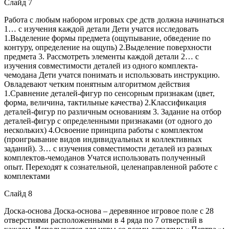
Слайд 7
Работа с любым набором игровых сре дств должна начинаться
1… с изучения каждой детали Дети учатся исследовать
1.Выделение формы предмета (ощупывание, обведение по
контуру, определение на ощупь) 2.Выделение поверхности
предмета 3. Рассмотреть элементы каждой детали 2… с
изучения совместимости деталей из одного комплекта-
чемодана Дети учатся понимать и использовать инструкцию.
Овладевают четким понятным алгоритмом действия
1.Сравнение деталей-фигур по сенсорным признакам (цвет,
форма, величина, тактильные качества) 2.Классификация
деталей-фигур по различным основаниям 3. Задание на отбор
деталей-фигур с определенными признаками (от одного до
нескольких) 4.Освоение принципа работы с комплектом
(проигрывание видов индивидуальных и коллективных
заданий). 3… с изучения совместимости деталей из разных
комплектов-чемоданов Учатся использовать полученный
опыт. Переходят к сознательной, целенаправленной работе с
комплектами
Слайд 8
Доска-основа Доска-основа – деревянное игровое поле с 28
отверстиями расположенными в 4 ряда по 7 отверстий в