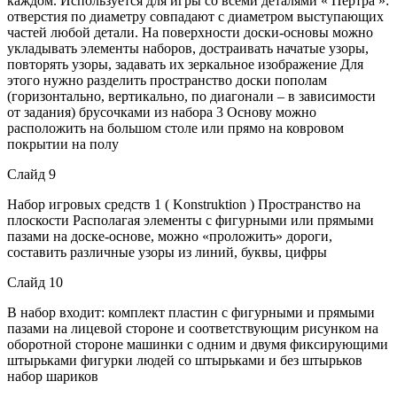
каждом. Используется для игры со всеми деталями « Пертра »:
отверстия по диаметру совпадают с диаметром выступающих
частей любой детали. На поверхности доски-основы можно
укладывать элементы наборов, достраивать начатые узоры,
повторять узоры, задавать их зеркальное изображение Для
этого нужно разделить пространство доски пополам
(горизонтально, вертикально, по диагонали – в зависимости
от задания) брусочками из набора 3 Основу можно
расположить на большом столе или прямо на ковровом
покрытии на полу
Слайд 9
Набор игровых средств 1 ( Konstruktion ) Пространство на
плоскости Располагая элементы с фигурными или прямыми
пазами на доске-основе, можно «проложить» дороги,
составить различные узоры из линий, буквы, цифры
Слайд 10
В набор входит: комплект пластин с фигурными и прямыми
пазами на лицевой стороне и соответствующим рисунком на
оборотной стороне машинки с одним и двумя фиксирующими
штырьками фигурки людей со штырьками и без штырьков
набор шариков