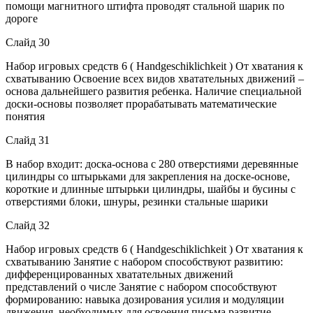
помощи магнитного штифта проводят стальной шарик по
дороге
Слайд 30
Набор игровых средств 6 ( Handgeschiklichkeit ) От хватания к
схватыванию Освоение всех видов хватательных движений –
основа дальнейшего развития ребенка. Наличие специальной
доски-основы позволяет прорабатывать математические
понятия
Слайд 31
В набор входит: доска-основа с 280 отверстиями деревянные
цилиндры со штырьками для закрепления на доске-основе,
короткие и длинные штырьки цилиндры, шайбы и бусины с
отверстиями блоки, шнуры, резинки стальные шарики
Слайд 32
Набор игровых средств 6 ( Handgeschiklichkeit ) От хватания к
схватыванию Занятие с набором способствуют развитию:
дифференцированных хватательных движений
представлений о числе Занятие с набором способствуют
формированию: навыка дозирования усилия и модуляции
движения, необходимых для освоения письма развитие