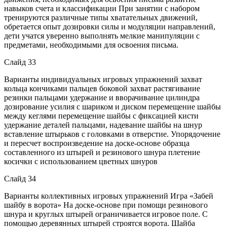
навыков счета и классификации При занятии с набором
тренируются различные типы хватательных движений,
обретается опыт дозировки силы и модуляции направлений,
дети учатся уверенно выполнять мелкие манипуляции с
предметами, необходимыми для освоения письма.
Слайд 33
Варианты индивидуальных игровых упражнений захват
кольца кончиками пальцев боковой захват растягивание
резинки пальцами удержание и вворачивание цилиндра
дозирование усилия с шариком и диском перемещение шайбы
между кеглями перемещение шайбы с фиксацией кисти
удержание деталей пальцами, надевание шайбы на шнур
вставление штырьков с головками в отверстие. Упорядочение
и пересчет воспроизведение на доске-основе образца
составленного из штырей и резинового шнура плетение
косички с использованием цветных шнуров
Слайд 34
Варианты коллективных игровых упражнений Игра «Забей
шайбу в ворота» На доске-основе при помощи резинового
шнура и круглых штырей ограничивается игровое поле. С
помощью деревянных штырей строятся ворота. Шайба