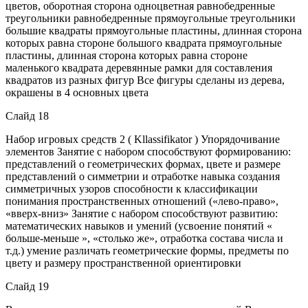
цветов, оборотная сторона одноцветная равнобедренные
треугольники равнобедренные прямоугольные треугольники
большие квадраты прямоугольные пластины, длинная сторона
которых равна стороне большого квадрата прямоугольные
пластины, длинная сторона которых равна стороне
маленького квадрата деревянные рамки для составления
квадратов из разных фигур Все фигуры сделаны из дерева,
окрашены в 4 основных цвета
Слайд 18
Набор игровых средств 2 ( Kllassifikator ) Упорядочивание
элементов Занятие с набором способствуют формированию:
представлений о геометрических формах, цвете и размере
представлений о симметрии и отработке навыка создания
симметричных узоров способности к классификации
понимания пространственных отношений («лево-право»,
«вверх-вниз» Занятие с набором способствуют развитию:
математических навыков и умений (усвоение понятий «
больше-меньше », «столько же», отработка состава числа и
т.д.) умение различать геометрические формы, предметы по
цвету и размеру пространственной ориентировки
Слайд 19