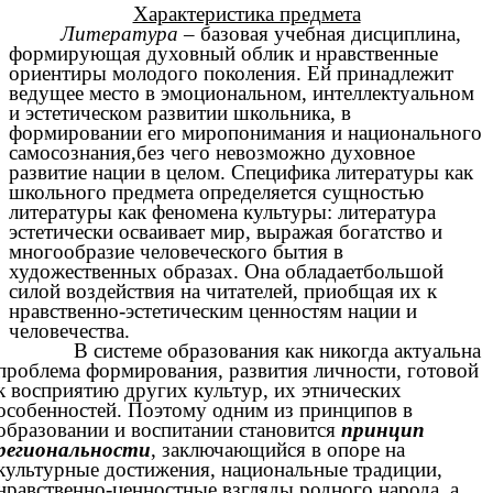
Характеристика предмета
Литература
– базовая учебная дисциплина,
формирующая духовный облик и нравственные
ориентиры молодого поколения. Ей принадлежит
ведущее место в эмоциональном, интеллектуальном
и эстетическом развитии школьника, в
формировании его миропонимания и национального
самосознания,без чего невозможно духовное
развитие нации в целом. Специфика литературы как
школьного предмета определяется сущностью
литературы как феномена культуры: литература
эстетически осваивает мир, выражая богатство и
многообразие человеческого бытия в
художественных образах. Она обладаетбольшой
силой воздействия на читателей, приобщая их к
нравственно-эстетическим ценностям нации и
человечества.
В системе образования как никогда актуальна
проблема формирования, развития личности, готовой
к восприятию других культур, их этнических
особенностей. Поэтому одним из принципов в
образовании и воспитании становится
принцип
региональности
, заключающийся в опоре на
культурные достижения, национальные традиции,
нравственно-ценностные взгляды родного народа, а