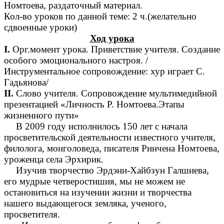
Номтоева, раздаточный материал.
Кол-во уроков по данной теме: 2 ч.(желательно
сдвоенные уроки)
Ход урока
I.
Орг.момент урока. Приветствие учителя. Создание
особого эмоционального настроя. /
Инструментальное сопровождение: хур играет С.
Гадьянова/
II.
Слово учителя. Сопровождение мультимедийной
презентацией «Личность Р. Номтоева.Этапы
жизненного пути»
В 2009 году исполнилось 150 лет с начала
просветительской деятельности известного учителя,
филолога, монголоведа, писателя Ринчена Номтоева,
уроженца села Эрхирик.
Изучив творчество Эрдэни-Хайбзун Галшиева,
его мудрые четверостишия, мы не можем не
остановиться на изучении жизни и творчества
нашего выдающегося земляка, ученого,
просветителя.