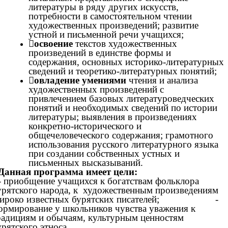
литературы в ряду других искусств,
потребности в самостоятельном чтении
художественных произведений; развитие
устной и письменной речи учащихся;

освоение
текстов художественных
произведений в единстве формы и
содержания, основных историко-литературных
сведений и теоретико-литературных понятий;

овладение умениями
чтения и анализа
художественных произведений с
привлечением базовых литературоведческих
понятий и необходимых сведений по истории
литературы; выявления в произведениях
конкретно-исторического и
общечеловеческого содержания; грамотного
использования русского литературного языка
при создании собственных устных и
письменных высказываний.
Данная программа имеет цели:
- приобщение учащихся к богатствам фольклора
урятского народа, к художественным произведениям
ироко известных бурятских писателей; -
ормирование у школьников чувства уважения к
радициям и обычаям, культурным ценностям
урятского этноса.