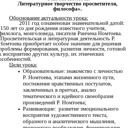
Литературное творчество просветителя,
философа».
Обоснование актуальности урока:
2011 год ознаменован знаменательной датой:
150 лет со дня рождения известного учителя,
филолога, монголоведа, писателя Ринчена Номтоева.
Просветительская и литературная деятельность Р.
Номтоева приобретает особое значение для решения
проблемы формирования, развития личности, готовой
к восприятию других культур, их этнических
особенностей.
Цели урока:
Образовательные: знакомство с личностью
Р. Номтоева, этапами жизненного пути,
постижение нравственных постулатов,
заключенных в притчах, анализ
тематического и идейного своеобразия
произведений Р. Номтоева;
Развивающие: развитие
эмоционального
восприятия художественного текста,
образного и аналитического мышления,
творческого воображения, формирование,