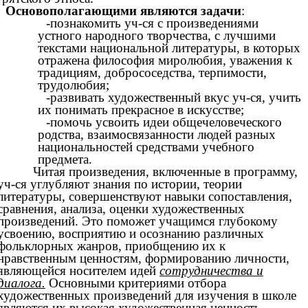
Основополагающими являются задачи
:
-познакомить уч-ся с произведениями
устного народного творчества, с лучшими
текстами национальной литературы, в которых
отражена философия миролюбия, уважения к
традициям, добрососедства, терпимости,
трудолюбия;
-развивать художественный вкус уч-ся, учить
их понимать прекрасное в искусстве;
-помочь усвоить идеи общечеловеческого
родства, взаимосвязанности людей разных
национальностей средствами учебного
предмета.
Читая произведения, включенные в программу,
уч-ся углубляют знания по истории, теории
литературы, совершенствуют навыки сопоставления,
сравнения, анализа, оценки художественных
произведений. Это поможет учащимся глубокому
усвоению, восприятию и осознанию различных
фольклорных жанров, приобщению их к
нравственным ценностям, формированию личности,
являющейся носителем идей
сотрудничества и
диалога.
Основными критериями отбора
художественных произведений для изучения в школе
являются их высокая художественная ценность,