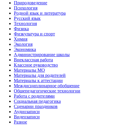
Природоведение
Психология
Родной язык и литература
Русский язык
Технология
Физика
Физкультура и спорт
Химия
Экология
Экономика
Администрирование школы
Внеклассная работа
Классное руководство
Материалы МО
Материалы для родителей
Материалы к аттестации
Междисциплинарное обобщение
Общепедагогические технологии
Работа с родителями
Социальная педагогика
Сценарии праздников
Аудиозаписи
Видеозаписи
Разное