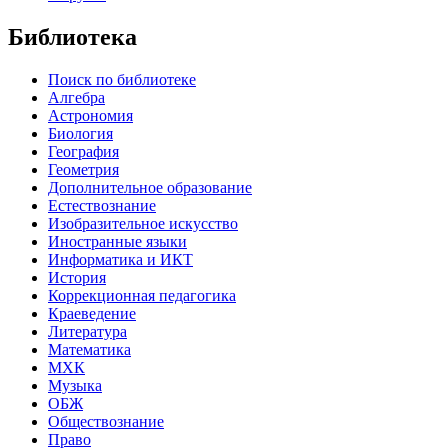
Библиотека
Поиск по библиотеке
Алгебра
Астрономия
Биология
География
Геометрия
Дополнительное образование
Естествознание
Изобразительное искусство
Иностранные языки
Информатика и ИКТ
История
Коррекционная педагогика
Краеведение
Литература
Математика
МХК
Музыка
ОБЖ
Обществознание
Право