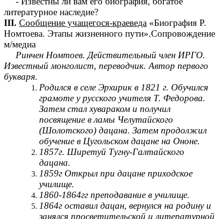
- Известны ли вам его биография, богатое
литературное наследие?
III.
Сообщение учащегося-краеведа
«Биография Р.
Номтоева. Этапы жизненного пути».Сопровождение
м/медиа
Ринчен Номтоев. Действительный член ИРГО.
Известный монголист, переводчик. Автор первого
букваря.
Родился в селе Эрхирик в 1821 г. Обучился
грамоте у русского учителя Т. Федорова.
Затем стал хувараком и получил
посвящение в ламы Челутайского
(Шолотского) дацана. Затем продолжил
обучение в Цугольском дацане на Ононе.
1857г. Ширетуй Тугну-Галтайского
дацана.
1859г Открыл при дацане приходское
училище.
1860-1864гг преподавание в училище.
1864г оставил дацан, вернулся на родину и
занялся просветительской и литературной