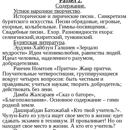
Раздел 2.
Содержание.
Устное народное творчество
.
Исторические и лирические песни.. Синкретизм
бурятского искусства. Песни обрядовые, игровые,
ехорные, колыбельные. Гимны-посвящения..
Свадебные песни.. Ехор. Разновидности ехора:
селенгинский,эхиритский, тункинский.
Бурятская литература
.
Эрдэни-Хайбзун Галшиев «Зерцало
мудрости».Идеи человеколюбия, равенства людей.
Идеал человека, наделенного разумом,
добродетелями.
Ринчен Номтоев «Притчи» Жанр притчи.
Поучительные четверостишия, группирующиеся
вокруг четырех вопросов: быть честным и
правдивым; учиться наукам; творить добродетель;
действовать без лени.
Дамба Жалсараев «Сказ о баторе»,
«Благопожелания». Основное содержание – гимн
родной земле.
Даширабдан Батожабай «Кто твой учитель?».
Чулун-Бато из улуса ищет свое место в жизни: едет
сдавать экзамен в техникум. И проваливает! Но он
находит свое место в жизни. А кто его учитель?