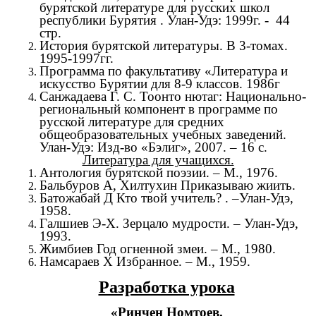
бурятской литературе для русских школ
республики Бурятия . Улан-Удэ: 1999г. - 44
стр.
История бурятской литературы. В 3-томах.
1995-1997гг.
Программа по факультативу «Литература и
искусство Бурятии для 8-9 классов. 1986г
Санжадаева Г. С. Тоонто нютаг: Национально-
региональный компонент в программе по
русской литературе для средних
общеобразовательных учебных заведений.
Улан-Удэ: Изд-во «Бэлиг», 2007. – 16 с.
Литература для учащихся.
Антология бурятской поэзии. – М., 1976.
Бальбуров А, Хилтухин Приказываю жиить.
Батожабай Д Кто твой учитель? . –Улан-Удэ,
1958.
Галшиев Э-Х. Зерцало мудрости. – Улан-Удэ,
1993.
Жимбиев Год огненной змеи. – М., 1980.
Намсараев Х Избранное. – М., 1959.
Разработка урока
«Ринчен Номтоев.