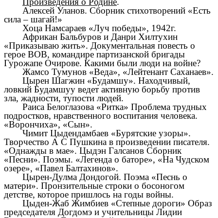
Произведения о Родине
.
Алексей Уланов. Сборник стихотворений «Есть
сила – шагай!»
Хоца Намсараев «Луч победы», 1942г.
Африкан Бальбуров и Данри Хилтухин
«Приказываю жить». Документальная повесть о
герое ВОВ, командире партизанской бригады
Гурожапе Очирове. Какими были люди на войне?
Жамсо Тумунов «Веда», «Лейтенант Саханаев».
Цырен Шагжин «Будамшу». Находчивый,
ловкий Будамшуу ведет активную борьбу против
зла, жадности, тупости людей.
Раиса Белоглазова «Ритка» Проблема трудных
подростков, нравственного воспитания человека.
«Ворончиха», «Сын».
Чимит Цыдендамбаев «Бурятские узоры».
Творчество А С Пушкина в произведении писателя.
«Однажды в мае». Цыдэн Галсанов Сборник
«Песни». Поэмы. «Легенда о баторе», «На Чудском
озере», «Павел Балтахинов».
Цырен-Дулма Дондогой. Поэма «Песнь о
матери». Пронзительные строки о босоногом
детстве, которое пришлось на годы войны.
Цыден-Жаб Жимбиев «Степные дороги» Образ
председателя Догдомэ и учительницы Лидии