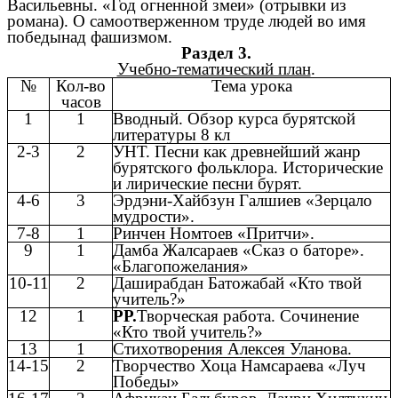
Васильевны. «Год огненной змеи» (отрывки из
романа). О самоотверженном труде людей во имя
победынад фашизмом.
Раздел 3.
Учебно-тематический план
.
№
Кол-во
Тема урока
часов
1
1
Вводный. Обзор курса бурятской
литературы 8 кл
2-3
2
УНТ. Песни как древнейший жанр
бурятского фольклора. Исторические
и лирические песни бурят.
4-6
3
Эрдэни-Хайбзун Галшиев «Зерцало
мудрости».
7-8
1
Ринчен Номтоев «Притчи».
9
1
Дамба Жалсараев «Сказ о баторе».
«Благопожелания»
10-11
2
Даширабдан Батожабай «Кто твой
учитель?»
12
1
РР.
Творческая работа. Сочинение
«Кто твой учитель?»
13
1
Стихотворения Алексея Уланова.
14-15
2
Творчество Хоца Намсараева «Луч
Победы»