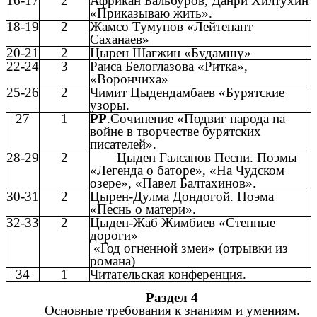
16-17
2
Африкан Бальбуров, Данри Хилтухин
«Приказываю жить».
18-19
2
Жамсо Тумунов «Лейтенант
Саханаев»
20-21
2
Цырен Шагжин «Будамшу»
22-24
3
Раиса Белоглазова «Ритка»,
«Ворончиха»
25-26
2
Чимит Цыдендамбаев «Бурятские
узоры.
27
1
РР
.Сочинение «Подвиг народа на
войне в творчестве бурятских
писателей».
28-29
2
Цыден Галсанов Песни. Поэмы
«Легенда о баторе», «На Чудском
озере», «Павел Балтахинов».
30-31
2
Цырен-Дулма Дондогой. Поэма
«Песнь о матери».
32-33
2
Цыден-Жаб Жимбиев «Степные
дороги»
«Год огненной змеи» (отрывки из
романа)
34
1
Читательская конференция.
Раздел 4
Основные требования к знаниям и умениям
.