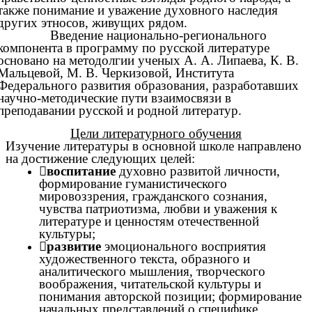
также понимание и уважение духовного наследия
других этносов, живущих рядом.
Введение национально-регионального
компонента в программу по русской литературе
основано на методолгии ученых А. А. Липаева, К. В.
Мальцевой, М. В. Черкизовой, Института
Федерального развития образования, разработавших
научно-методические пути взаимосвязи в
преподавании русской и родной литератур.
Цели литературного обучения
Изучение литературы в основной школе направлено
на достижение следующих целей:

воспитание
духовно развитой личности,
формирование гуманистического
мировоззрения, гражданского сознания,
чувства патриотизма, любви и уважения к
литературе и ценностям отечественной
культуры;

развитие
эмоционального восприятия
художественного текста, образного и
аналитического мышления, творческого
воображения, читательской культуры и
понимания авторской позиции; формирование
начальных представлений о специфике