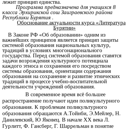
лежит принцип единства.
Программа предназначена для учащихся 8
класса Эрхирикской сош Заиграевского района
Республики Бурятия .
Обоснование актуальности курса «Литература
Бурятии»
В Законе РФ «Об образовании» одним из
важнейших принципов является принцип защиты
системой образования национальных культур,
традиций в условиях многонационального
государства. Перед системой образования ставятся
задачи возрождения культурного потенциала
каждого этноса и сохранения его посредством
системы образования, ориентации содержания
образования на сохранение и развитие этнических
традиций в процессе учебно-воспитательной
деятельности учреждений образования.
В современное время всё большее
распространение получают идеи поликультурного
образования. К проблемам поликультурного
образования обращаются А.Тойнби, Э.Мейлер, Н.
Данилевский, Ю Яковец. В начале XX века Л.
Гурлитт, Ф. Гансберг, Г. Шаррельман в понятие