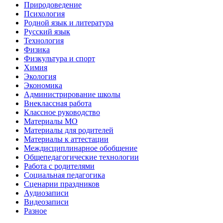
Природоведение
Психология
Родной язык и литература
Русский язык
Технология
Физика
Физкультура и спорт
Химия
Экология
Экономика
Администрирование школы
Внеклассная работа
Классное руководство
Материалы МО
Материалы для родителей
Материалы к аттестации
Междисциплинарное обобщение
Общепедагогические технологии
Работа с родителями
Социальная педагогика
Сценарии праздников
Аудиозаписи
Видеозаписи
Разное