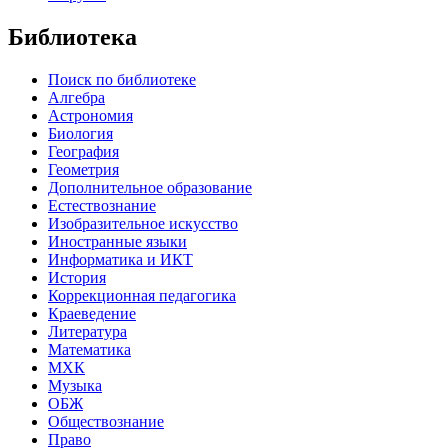
Библиотека
Поиск по библиотеке
Алгебра
Астрономия
Биология
География
Геометрия
Дополнительное образование
Естествознание
Изобразительное искусство
Иностранные языки
Информатика и ИКТ
История
Коррекционная педагогика
Краеведение
Литература
Математика
МХК
Музыка
ОБЖ
Обществознание
Право