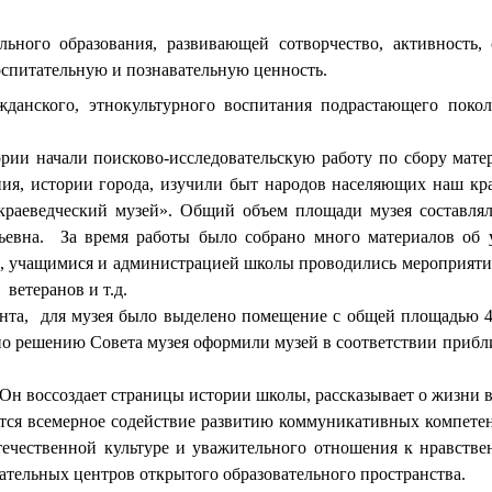
ного образования, развивающей сотворчество, активность, с
спитательную и познавательную ценность.
ажданского, этнокультурного воспитания подрастающего пок
рии начали поисково-исследовательскую работу по сбору матер
ия, истории города, изучили быт народов населяющих наш край
раеведческий музей». Общий объем площади музея составлял
вна. За время работы было собрано много материалов об уч
я, учащимися и администрацией школы проводились мероприяти
 ветеранов и т.д.
онта, для музея было выделено помещение с общей площадью 40
 по решению Совета музея оформили музей в соответствии прибл
Он воссоздает страницы истории школы, рассказывает о жизни 
ется всемерное содействие развитию коммуникативных компете
отечественной культуре и уважительного отношения к нравств
тельных центров открытого образовательного пространства.