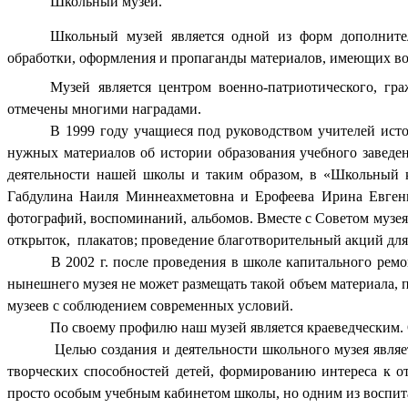
Школьный музей.
Школьный музей является одной из форм дополнитель
обработки, оформления и пропаганды материалов, имеющих во
Музей является центром военно-патриотического, гр
отмечены многими наградами.
В 1999 году учащиеся под руководством учителей исто
нужных материалов об истории образования учебного заведен
деятельности нашей школы и таким образом, в «Школьный к
Габдулина Наиля Миннеахметовна и Ерофеева Ирина Евгенье
фотографий, воспоминаний, альбомов. Вместе с Советом музе
открыток, плакатов; проведение благотворительный акций для
В 2002 г. после проведения в школе капитального рем
нынешнего музея не может размещать такой объем материала,
музеев с соблюдением современных условий.
По своему профилю наш музей является краеведческим. 
Целью создания и деятельности школьного музея явля
творческих способностей детей, формированию интереса к 
просто особым учебным кабинетом школы, но одним из воспита