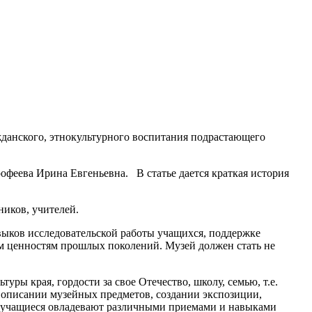
жданского, этнокультурного воспитания подрастающего
феева Ирина Евгеньевна. В статье дается краткая история
ников, учителей.
выков исследовательской работы учащихся, поддержке
ым ценностям прошлых поколений. Музей должен стать не
ры края, гордости за свое Отечество, школу, семью, т.е.
 описании музейных предметов, создании экспозиции,
ти учащиеся овладевают различными приемами и навыками