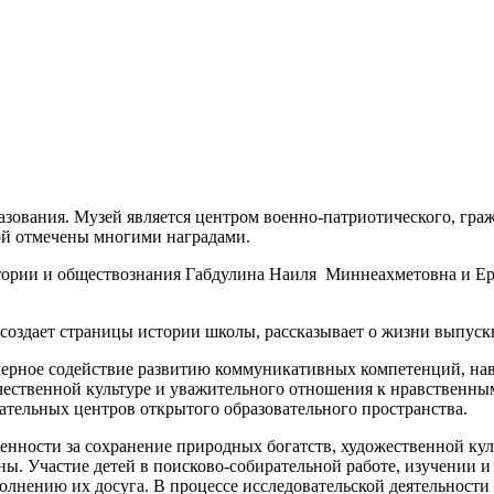
зования. Музей является центром военно-патриотического, гра
ой отмечены многими наградами.
тории и обществознания Габдулина Наиля Миннеахметовна и Еро
создает страницы истории школы, рассказывает о жизни выпуск
емерное содействие развитию коммуникативных компетенций, на
ечественной культуре и уважительного отношения к нравственн
тельных центров открытого образовательного пространства.
ности за сохранение природных богатств, художественной культу
ы. Участие детей в поисково-собирательной работе, изучении и
полнению их досуга. В процессе исследовательской деятельнос