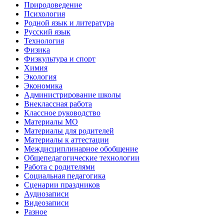
Природоведение
Психология
Родной язык и литература
Русский язык
Технология
Физика
Физкультура и спорт
Химия
Экология
Экономика
Администрирование школы
Внеклассная работа
Классное руководство
Материалы МО
Материалы для родителей
Материалы к аттестации
Междисциплинарное обобщение
Общепедагогические технологии
Работа с родителями
Социальная педагогика
Сценарии праздников
Аудиозаписи
Видеозаписи
Разное