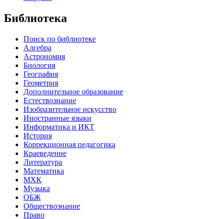
Библиотека
Поиск по библиотеке
Алгебра
Астрономия
Биология
География
Геометрия
Дополнительное образование
Естествознание
Изобразительное искусство
Иностранные языки
Информатика и ИКТ
История
Коррекционная педагогика
Краеведение
Литература
Математика
МХК
Музыка
ОБЖ
Обществознание
Право