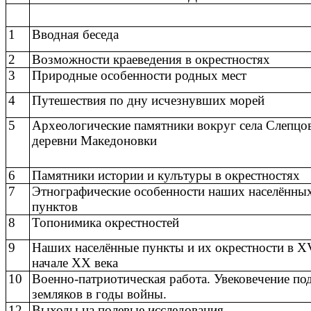
1
Вводная беседа
2
Возможности краеведения в окрестностях
3
Природные особенности родных мест
4
Путешествия по дну исчезнувших морей
5
Археологические памятники вокруг села Слепцо
деревни Македоновки
6
Памятники истории и кулътуры в окрестностях
7
Этнографические особенности наших населённы
пунктов
8
Топонимика окрестностей
9
Наших населённые пункты и их окрестности в XV
начале XX века
10
Военно-патриотическая работа. Увековечение по
земляков в годы войны.
12
Выходы на полевые исследования