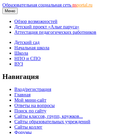
Образовательная социальная сеть
ns
portal.ru
Меню
Обзор возможностей
Детский проект «Алые паруса»
Аттестация педагогических работников
Детский сад
Начальная школа
Школа
НПО и СПО
ВУЗ
Навигация
Вход/регистрация
Главная
Мой мини-сайт
Ответы на вопросы
Поиск по сайту
Сайты классов, групп, кружков...
Сайты образовательных учреждений
Сайты коллег
Форумы