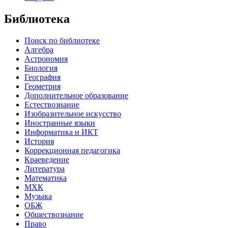
Библиотека
Поиск по библиотеке
Алгебра
Астрономия
Биология
География
Геометрия
Дополнительное образование
Естествознание
Изобразительное искусство
Иностранные языки
Информатика и ИКТ
История
Коррекционная педагогика
Краеведение
Литература
Математика
МХК
Музыка
ОБЖ
Обществознание
Право