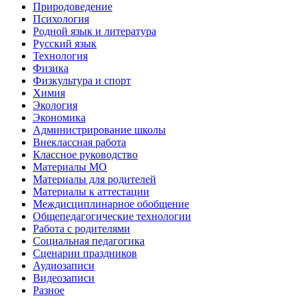
Природоведение
Психология
Родной язык и литература
Русский язык
Технология
Физика
Физкультура и спорт
Химия
Экология
Экономика
Администрирование школы
Внеклассная работа
Классное руководство
Материалы МО
Материалы для родителей
Материалы к аттестации
Междисциплинарное обобщение
Общепедагогические технологии
Работа с родителями
Социальная педагогика
Сценарии праздников
Аудиозаписи
Видеозаписи
Разное