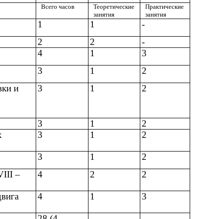
Всего часов
Теоретические
Практические
занятия
занятия
1
1
-
2
2
-
4
1
3
3
1
2
вки и
3
1
2
3
1
2
х
3
1
2
3
1
2
III –
4
2
2
двига
4
1
3
28 (4