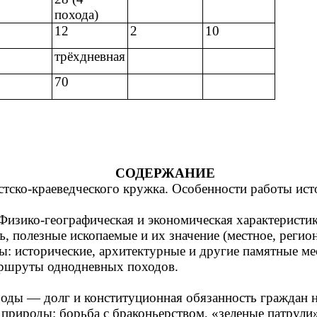
похода)
12
2
10
трёхдневная
70
СОДЕРЖАНИЕ
стско-краеведческого кружка. Особенности работы ист
 Физико-географическая и экономическая характеристик
, полезные ископаемые и их значение (местное, регио
ты: исторические, архитектурные и другие памятные м
аршруты однодневных походов.
роды — долг и конституционная обязанность граждан н
природы: борьба с браконьерством, «зеленые патрули»