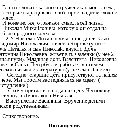
В этих словах сказано о тружениках моего села,
которые выращивают хлеб, производят молоко и
мясо.
И конечно же, отражают смысл всей жизни
Николая Михайловича, которую он отдал на
благо родного колхоза.
2.У Николая Михайловича трое детей. Сын
ладимир Николаевич, живет в Кирове (у него
очь Наталья и сын Николай. внуки). Дочь
нтонина Николаевна живет в п. Фаленки (у нее 2
ына.внуки). Младшая дочь Валентина Николаевна
ивет в Санкт-Петербурге, работает учителем
усского языка и литературы (у нее сын Даниил).
Сегодня старшие дети присутствуют на нашем
ечере. Мы просим вас подняться на сцену. (
ыступление )
Я хочу пригласить сюда на сцену Чеснокову
асилину и Дубовского Николая.
Выступление Василины. Вручение детьми
исков родственникам.
Стихотворение.
Посвящение.