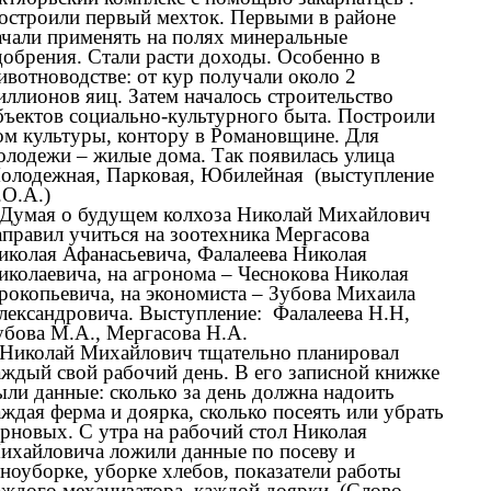
остроили первый мехток. Первыми в районе
ачали применять на полях минеральные
добрения. Стали расти доходы. Особенно в
ивотноводстве: от кур получали около 2
иллионов яиц. Затем началось строительство
бъектов социально-культурного быта. Построили
ом культуры, контору в Романовщине. Для
олодежи – жилые дома. Так появилась улица
олодежная, Парковая, Юбилейная (выступление
.О.А.)
.Думая о будущем колхоза Николай Михайлович
аправил учиться на зоотехника Мергасова
иколая Афанасьевича, Фалалеева Николая
иколаевича, на агронома – Чеснокова Николая
рокопьевича, на экономиста – Зубова Михаила
лександровича. Выступление: Фалалеева Н.Н,
убова М.А., Мергасова Н.А.
.Николай Михайлович тщательно планировал
аждый свой рабочий день. В его записной книжке
ыли данные: сколько за день должна надоить
аждая ферма и доярка, сколько посеять или убрать
ерновых. С утра на рабочий стол Николая
ихайловича ложили данные по посеву и
еноуборке, уборке хлебов, показатели работы
аждого механизатора, каждой доярки. (Слово