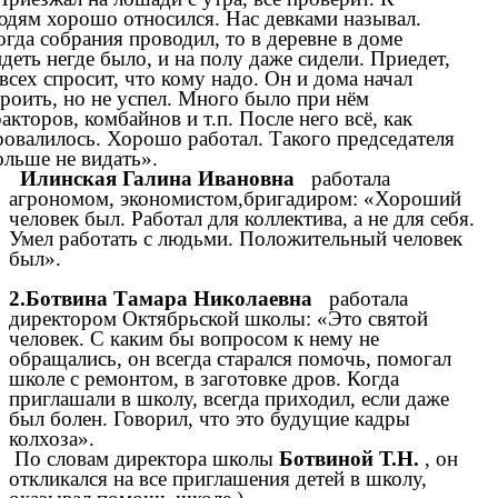
юдям хорошо относился. Нас девками называл.
огда собрания проводил, то в деревне в доме
идеть негде было, и на полу даже сидели. Приедет,
 всех спросит, что кому надо. Он и дома начал
троить, но не успел. Много было при нём
ракторов, комбайнов и т.п. После него всё, как
ровалилось. Хорошо работал. Такого председателя
ольше не видать».
Илинская Галина Ивановна
работала
агрономом, экономистом,бригадиром: «Хороший
человек был. Работал для коллектива, а не для себя.
Умел работать с людьми. Положительный человек
был».
2.Ботвина Тамара Николаевна
работала
директором Октябрьской школы: «Это святой
человек. С каким бы вопросом к нему не
обращались, он всегда старался помочь, помогал
школе с ремонтом, в заготовке дров. Когда
приглашали в школу, всегда приходил, если даже
был болен. Говорил, что это будущие кадры
колхоза».
По словам директора школы
Ботвиной Т.Н.
, он
откликался на все приглашения детей в школу,