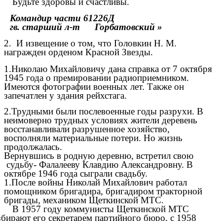
Будьте здоровы и счастливы.
Командир части 61226Д
гв. старший л-т Горбатовский »
2. И извещение о том, что Головкин Н. М.
награжден орденом Красной Звезды.
1.Николаю Михайловичу дана справка от 7 октября
1945 года о премировании радиоприемником.
Имеются фотографии военных лет. Также он
запечатлен у здания рейхстага.
2.Трудными были послевоенные годы разрухи. В
неимоверно трудных условиях жители деревень
восстанавливали разрушенное хозяйство,
восполняли материальные потери. Но жизнь
продолжалась.
Вернувшись в родную деревню, встретил свою
судьбу- Фалалееву Клавдию Александровну. В
октябре 1946 года сыграли свадьбу.
1.После войны Николай Михайлович работал
помощником бригадира, бригадиром тракторной
бригады, механиком Щеткинской МТС.
В 1957 году коммунисты Щеткинской МТС
збирают его секретарем партийного бюро, с 1958