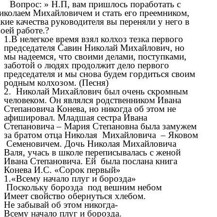
Вопрос: » Н.П, вам пришлось поработать с
иколаем Михайловичем и стать его преемником,
акие качества руководителя вы переняли у него в
воей работе.?
1.В нелегкое время взял колхоз тезка первого
председателя Савин Николай Михайлович, но
мы надеемся, что своими делами, поступками,
заботой о людях продолжит дело первого
председателя и мы снова будем гордиться своим
родным колхозом. (Песня)
2. Николай Михайлович был очень скромным
человеком. Он являлся родственником Ивана
Степановича Конева, но никогда об этом не
афишировал. Младшая сестра Ивана
Степановича – Мария Степановна была замужем
за братом отца Николая Михайловича – Яковом
Семеновичем. Дочь Николая Михайловича
Валя, учась в школе переписывалась с женой
Ивана Степановича. Ей была послана книга
Конева И.С. «Сорок первый»
1.«Всему начало плуг и борозда»
Поскольку борозда под вешним небом
Имеет свойство обернуться хлебом.
Не забывай об этом никогда-
Всему начало плуг и борозда.