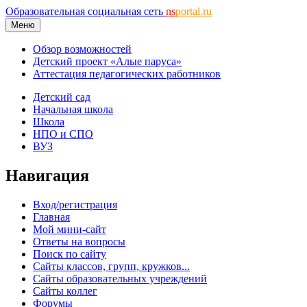
Образовательная социальная сеть
ns
portal.ru
Меню
Обзор возможностей
Детский проект «Алые паруса»
Аттестация педагогических работников
Детский сад
Начальная школа
Школа
НПО и СПО
ВУЗ
Навигация
Вход/регистрация
Главная
Мой мини-сайт
Ответы на вопросы
Поиск по сайту
Сайты классов, групп, кружков...
Сайты образовательных учреждений
Сайты коллег
Форумы