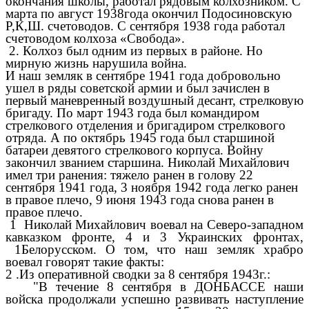
окончания школы, работал рядовым колхозником. С
марта по август 1938года окончил Подосиновскую
Р,К,Ш. счетоводов. С сентября 1938 года работал
счетоводом колхоза «Свобода».
2. Колхоз был одним из первых в районе. Но
мирную жизнь нарушила война.
И наш земляк в сентябре 1941 года добровольно
ушел в ряды советской армии и был зачислен в
первый маневренный воздушный десант, стрелковую
бригаду. По март 1943 года был командиром
стрелкового отделения и бригадиром стрелкового
отряда. А по октябрь 1945 года был старшиной
батареи девятого стрелкового корпуса. Войну
закончил званием старшина. Николай Михайлович
имел три ранения: тяжело ранен в голову 22
сентября 1941 года, 3 ноября 1942 года легко ранен
в правое плечо, 9 июня 1943 года снова ранен в
правое плечо.
1 Николай Михайлович воевал на Северо-западном
кавказком фронте, 4 и 3 Украинских фронтах,
1Белорусском. О том, что наш земляк храбро
воевал говорят такие факты:
2 .Из оперативной сводки за 8 сентября 1943г.:
"В течение 8 сентября в ДОНБАССЕ наши
войска продолжали успешно развивать наступление