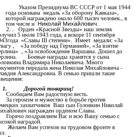
Указом Президиума ВС СССР от 1 мая 1944
года основана медаль «За оборону Кавказа»,
которой награждено около 600 тысяч человек., в
том числе и
Николай Михайлович.
2. . Орден «Красной Звезды» наш земляк
олучил 5 июля 1943 года, а вскоре 11 сентября
943года «Славы III степени». Имеет медали: «За
твагу , «За победу над Германией», «За взятие
ерлина» , «За освобождение Варшавы. Дошел до
ерлина. Боевые награды хранятся у сына
оловкина Владимира Николаевича. Много
окументов передала жена Николая Михайловича -
лавдия Александровна. В семью пришли такие
звещения:
1. Дорогой товарищ!
Сообщаем Вам радостную весть.
За героизм и мужество в борьбе против
емецких захватчиков Ваш сын Головкин Николай
ихайлович награжден орденом Славы.
Горячо поздравляем Вас и всю Вашу семью с
ысокой наградой.
Желаем Вам успехов на трудовом фронте в
ыл.