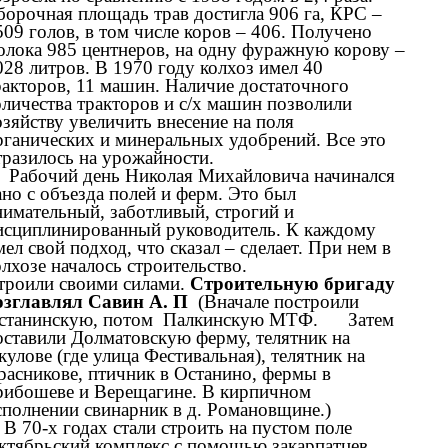
борочная площадь трав достигла 906 га, КРС –
509 голов, в том числе коров – 406. Получено
олока 985 центнеров, на одну фуражную корову –
028 литров. В 1970 году колхоз имел 40
ракторов, 11 машин. Наличие достаточного
оличества тракторов и с/х машин позволили
озяйству увеличить внесение на поля
рганических и минеральных удобрений. Все это
тразилось на урожайности.
. Рабочий день Николая Михайловича начинался
ано с объезда полей и ферм. Это был
нимательный, заботливый, строгий и
исциплинированный руководитель. К каждому
мел свой подход, что сказал – сделает. При нем в
олхозе началось строительство.
троили своими силами.
Строительную бригаду
озглавлял Савин А. П
(Вначале построили
станинскую, потом Палкинскую МТФ. Затем
оставили Долматовскую ферму, телятник на
кулове (где улица Фестивальная), телятник на
расникове, птичник в Останино, фермы в
рибошеве и Верещагине. В кирпичном
сполнении свинарник в д. Романовщине.)
. В 70-х годах стали строить на пустом поле
ктябрьский комплекс с помощью закарпатцев .