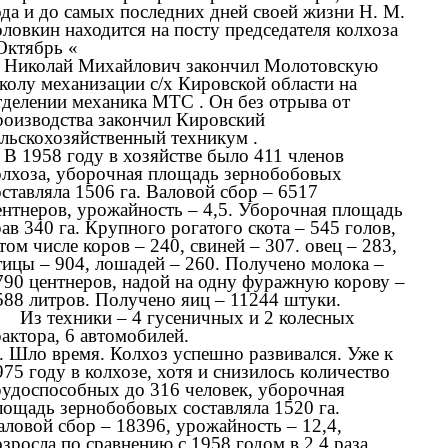
ода и до самых последних дней своей жизни Н. М.
оловкин находится на посту председателя колхоза
Октябрь «
. Николай Михайлович закончил Молотовскую
колу механизации с/х Кировской области на
тделении механика МТС . Он без отрыва от
роизводства закончил Кировский
ельскохозяйственный техникум .
. В 1958 году в хозяйстве было 411 членов
олхоза, уборочная площадь зернобобовых
оставляла 1506 га. Валовой сбор – 6517
ентнеров, урожайность – 4,5. Уборочная площадь
рав 340 га. Крупного рогатого скота – 545 голов,
 том числе коров – 240, свиней – 307. овец – 283,
тицы – 904, лошадей – 260. Получено молока –
790 центнеров, надой на одну фуражную корову –
588 литров. Получено яиц – 11244 штуки.
Из техники – 4 гусеничных и 2 колесных
рактора, 6 автомобилей.
. Шло время. Колхоз успешно развивался. Уже к
975 году в колхозе, хотя и снизилось количество
рудоспособных до 316 человек, уборочная
лощадь зернобобовых составляла 1520 га.
аловой сбор – 18396, урожайность – 12,4,
озросла по сравнению с 1958 годом в 2,4 раза.