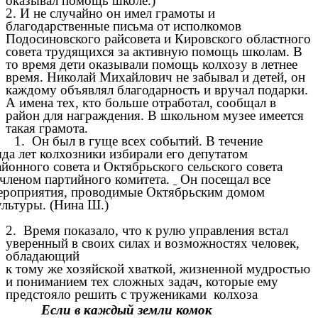
оказывал помощь школе.)
2. И не случайно он имел грамоты и
благодарственные письма от исполкомов
Подосиновского райсовета и Кировского областного
совета трудящихся за активную помощь школам. В
то время дети оказывали помощь колхозу в летнее
время. Николай Михайлович не забывал и детей, он
каждому объявлял благодарность и вручал подарки.
А имена тех, кто больше отработал, сообщал в
район для награждения. В школьном музее имеется
такая грамота.
1. Он был в гуще всех событий. В течение
яда лет колхозники избирали его депутатом
айонного совета и Октябрьского сельского совета
 членом партийного комитета.
Он посещал все
ероприятия, проводимые Октябрьским домом
ультуры. (Нина Ш.)
2. Время показало, что к рулю управления встал
уверенный в своих силах и возможностях человек,
обладающий
к тому же хозяйской хваткой, жизненной мудростью
и пониманием тех сложных задач, которые ему
предстояло решить с тружениками колхоза
Если в каждый земли комок