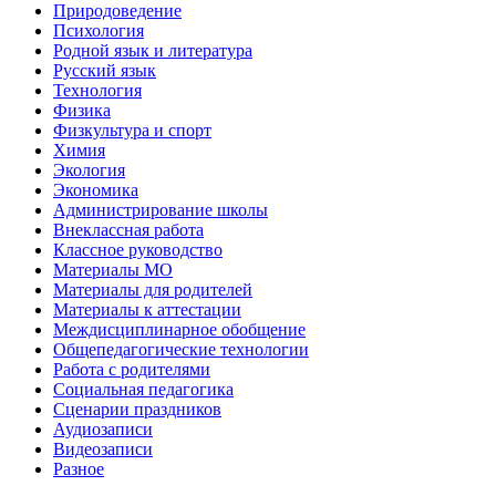
Природоведение
Психология
Родной язык и литература
Русский язык
Технология
Физика
Физкультура и спорт
Химия
Экология
Экономика
Администрирование школы
Внеклассная работа
Классное руководство
Материалы МО
Материалы для родителей
Материалы к аттестации
Междисциплинарное обобщение
Общепедагогические технологии
Работа с родителями
Социальная педагогика
Сценарии праздников
Аудиозаписи
Видеозаписи
Разное