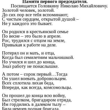
Памяти первого председателя.
Посвящается Головкину Николаю Михайловичу.
Золотой человек, золотой.
До сих пор все тебя вспоминают;
С чистым сердцем, открытой душой –
Не у каждого это бывает.
Он родился в крестьянской семье
По весне – это было в апреле.
Рос, трудился с отцом на земле,
Привыкая к работе на деле.
Потерял он и мать, и отца,
Когда был семилетним мальчишкой.
Но учился и шел до конца,
Знал работу не понаслышке.
А потом – сорок первый…Тогда
Он ушел воевать добровольцем.
Всех сплотила лихая беда,
Впереди, как всегда, комсомольцы.
Он прошел до конца всю войну,
Был стрелком, бригадиром отряда,
Им гордились в далеком тылу –
Била немцев родная бригада.