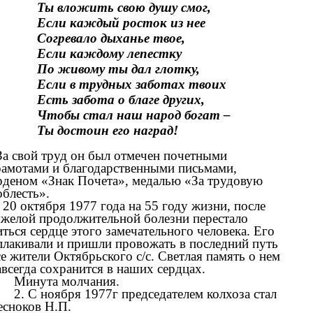
Ты вложить свою душу смог,
Если каждый росток из нее
Согревало дыханье твое,
Если каждому лепестку
По живому ты дал глотку,
Если в трудных заботах твоих
Есть забота о благе других,
Чтобы стал наш народ богат –
Ты достоин его наград!
За свой труд он был отмечен почетными
рамотами и благодарственными письмами,
рденом «Знак Почета», медалью «За трудовую
облесть».
. 20 октября 1977 года на 55 году жизни, после
яжелой продолжительной болезни перестало
иться сердце этого замечательного человека. Его
плакивали и пришли провожать в последний путь
се жители Октябрьского с/с. Светлая память о нем
авсегда сохранится в наших сердцах.
Минута молчания.
2. С ноября 1977г председателем колхоза стал
есноков Н.П.