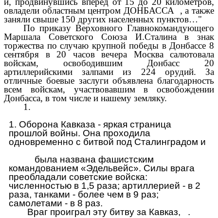
и, продвинувшись вперед от 15 до 20 километров,
овладели областным центром ДОНБАССА , а также
заняли свыше 150 других населенных пунктов…"
По приказу Верховного Главнокомандующего
Маршала Советского Союза И.Сталина в знак
торжества по случаю крупной победы в Донбассе 8
сентября в 20 часов вечера Москва салютовала
войскам, освободившим Донбасс 20
артиллерийскими залпами из 224 орудий. За
отличные боевые заслуги объявлена благодарность
всем войскам, участвовавшим в освобождении
Донбасса, в том числе и нашему земляку.
1.
1. Оборона Кавказа - яркая страница
прошлой войны. Она проходила
одновременно с битвой под Сталинградом и
была названа фашистским
командованием «Эдельвейс». Силы врага
преобладали советские войска:
численностью в 1,5 раза; артиллерией - в 2
раза, танками - более чем в 9 раз;
самолетами - в 8 раз.
Враг проиграл эту битву за Кавказ, .