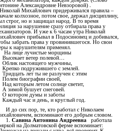
нтонине Александровне Невзоровой) .
.Николай Михайлович придерживался правила –
начале колхозное, потом свое, держал дисциплину,
ыл строг, но и защищал народ. В то время
илиция за нарушение сразу отбирала права у
еханизаторов. И уже к 6 часам утра Николай
ихайлович прибывал в Подосиновец и добивался,
тобы забрать права у провинившегося. Но свои
еры к нарушителям применял.
. На лице лучистые морщины
Высекает ветер полевой…
Облик настоящего мужчины,
Крепко подружившего с землей.
Тридцать лет ты не разлучен с этим
Полем биографии своей,
Над которым летом солнце светит,
А зимой бушует снеговей.
О котором думы и заботы
Каждый час и день, и круглый год.
И до сих пор, те, кто работал с Николаем
ихайловичем, вспоминают его добрым словом.
1.
Савина Антонина Андреевна
работала
ояркой на Долматовской ферме вспоминает:
Приезжал на лошади с утра, всё проверит. К