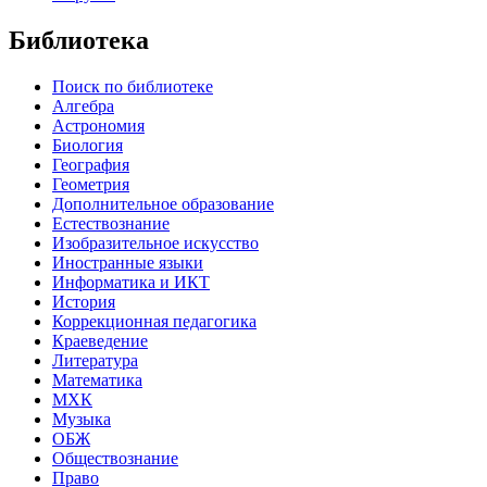
Библиотека
Поиск по библиотеке
Алгебра
Астрономия
Биология
География
Геометрия
Дополнительное образование
Естествознание
Изобразительное искусство
Иностранные языки
Информатика и ИКТ
История
Коррекционная педагогика
Краеведение
Литература
Математика
МХК
Музыка
ОБЖ
Обществознание
Право