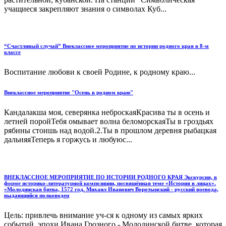
учащиеся закрепляют знания о символах Куб...
“Счастливый случай” Внеклассное мероприятие по истории родного края в 8-м
классе
Воспитание любови к своей Родине, к родному краю...
Внеклассное мероприятие "Осень в родном краю"
Кандалакша моя, северянка неброскаяКрасива ты в осень и
летней поройТебя омывает волна беломорскаяТы в гроздьях
рябины стоишь над водой.2.Ты в прошлом деревня рыбацкая
дальняяТеперь я горжусь и любуюс...
ВНЕКЛАССНОЕ МЕРОПРИЯТИЕ ПО ИСТОРИИ РОДНОГО КРАЯ Экскурсия, в
форме историко-литературной композиции, посвящённая теме «История в лицах».
«Молодинская битва, 1572 год. Михаил Иванович Воротынский - русский воевода,
выдающийся полководец
Цель: привлечь внимание уч-ся к одному из самых ярких
событий эпохи Ивана Грозного - Молодинской битве, которая