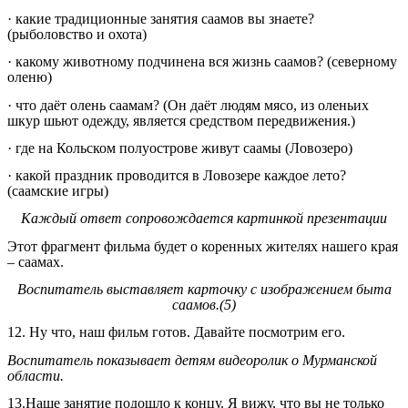
· какие традиционные занятия саамов вы знаете?
(рыболовство и охота)
· какому животному подчинена вся жизнь саамов? (северному
оленю)
· что даёт олень саамам? (Он даёт людям мясо, из оленьих
шкур шьют одежду, является средством передвижения.)
· где на Кольском полуострове живут саамы (Ловозеро)
· какой праздник проводится в Ловозере каждое лето?
(саамские игры)
Каждый ответ сопровождается картинкой презентации
Этот фрагмент фильма будет о коренных жителях нашего края
– саамах.
Воспитатель выставляет карточку с изображением быта
саамов.(5)
12. Ну что, наш фильм готов. Давайте посмотрим его.
Воспитатель показывает детям видеоролик о Мурманской
области.
13.Наше занятие подошло к концу. Я вижу, что вы не только