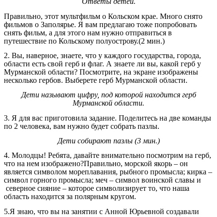
Ответы детей.
Правильно, этот мультфильм о Кольском крае. Много снято
фильмов о Заполярье. Я вам предлагаю тоже попробовать
снять фильм, а для этого нам нужно отправиться в
путешествие по Кольскому полуострову.(2 мин.)
2. Вы, наверное, знаете, что у каждого государства, города,
области есть свой герб и флаг. А знаете ли вы, какой герб у
Мурманской области? Посмотрите, на экране изображены
несколько гербов. Выберете герб Мурманской области.
Дети называют цифру, под которой находится герб
Мурманской области.
3. Я для вас приготовила задание. Поделитесь на две команды
по 2 человека, вам нужно будет собрать пазлы.
Дети собирают пазлы (3 мин.)
4. Молодцы! Ребята, давайте внимательно посмотрим на герб,
что на нем изображено?Правильно, морской якорь – он
является символом мореплавания, рыбного промысла; кирка –
символ горного промысла; меч – символ воинской славы и
северное сияние – которое символизирует то, что наша
область находится за полярным кругом.
5.Я знаю, что вы на занятии с Анной Юрьевной создавали