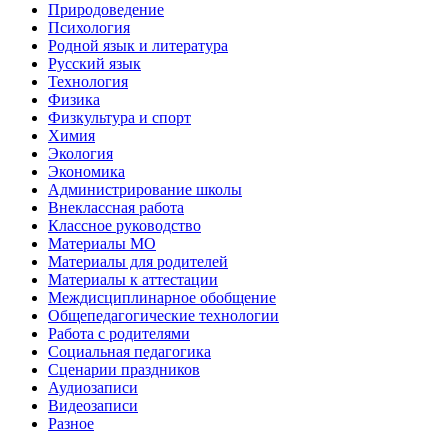
Природоведение
Психология
Родной язык и литература
Русский язык
Технология
Физика
Физкультура и спорт
Химия
Экология
Экономика
Администрирование школы
Внеклассная работа
Классное руководство
Материалы МО
Материалы для родителей
Материалы к аттестации
Междисциплинарное обобщение
Общепедагогические технологии
Работа с родителями
Социальная педагогика
Сценарии праздников
Аудиозаписи
Видеозаписи
Разное