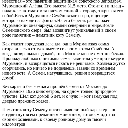
известная – это памятник защитникам советского Заполярья,
Мурманский Алёша. Его высота 31,5 метр. Стоит он в плащ –
палатке с автоматом за плечом спиной к городу, закрывая его
собой.Есть в Мурманске Семёновское озеро, в центре
которого находится фонтан.На его берегах расположен
Мурманский океанариум, самый северный в мире.Возле
Семеновского озера, был воздвигнут уникальный в своем
роде памятник – памятник коту Семёну.
Как гласит городская легенда, одна Мурманская семья
отправилась в отпуск вместе со своим котом Семёном. А
когда возвращалась домой, то в Москве кот незаметно сбежал.
Пропажу любимого питомца семья заметила уже при въезде в
Мурманск, и возвращаться искать не решилась. Хозяева жутко
огорчились, но ничего не поделаешь, завели со временем
нового кота. А Семен, нагулявшись, решил возвращаться
домой.
Без карты и без компаса прошёл Семён от Москвы до
Мурманска 1926 километров, на одном только природном
чувстве. Шёл кот домой 6 лет, и о чудо! – кот замяукал под
дверью прежних хозяев.
Памятник коту Семену носит символичный характер – он
воздвигнут всем преданным животным, готовым идти за
своими хозяевами, к своему родному дому за тысячи
километров.