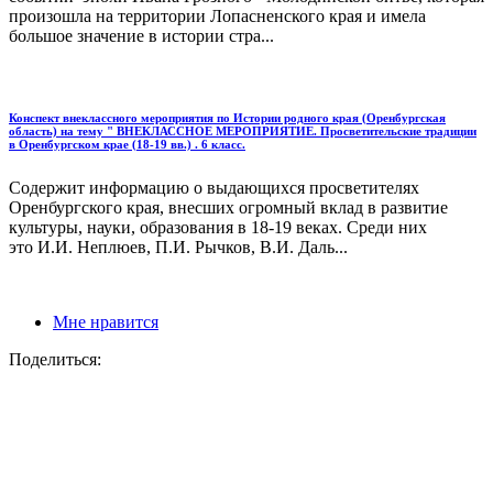
произошла на территории Лопасненского края и имела
большое значение в истории стра...
Конспект внеклассного мероприятия по Истории родного края (Оренбургская
область) на тему " ВНЕКЛАССНОЕ МЕРОПРИЯТИЕ. Просветительские традиции
в Оренбургском крае (18-19 вв.) . 6 класс.
Содержит информацию о выдающихся просветителях
Оренбургского края, внесших огромный вклад в развитие
культуры, науки, образования в 18-19 веках. Среди них
это И.И. Неплюев, П.И. Рычков, В.И. Даль...
Мне нравится
Поделиться: