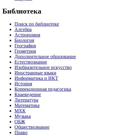
Библиотека
Поиск по библиотеке
Алгебра
Астрономия
Биология
География
Геометрия
Дополнительное образование
Естествознание
Изобразительное искусство
Иностранные языки
Информатика и ИКТ
История
Коррекционная педагогика
Краеведение
Литература
Математика
МХК
Музыка
ОБЖ
Обществознание
Право