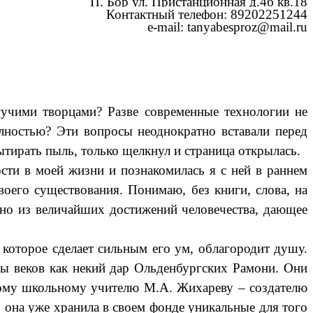
П. Бор ул. Пристанционная д.4б кв.18
Контактный телефон: 89202251244
e-mail: tanyabesproz@mail.ru
гучими творцами? Разве современные технологии не
олностью? Эти вопросы неоднократно вставали перед
вытирать пыль, только щелкнул и страница открылась.
ти в моей жизни и познакомилась я с ней в раннем
воего существования. Понимаю, без книги, слова, на
дно из величайших достижений человечества, дающее
 которое сделает сильным его ум, облагородит душу.
ы веков как некий дар Ольденбургских Рамони. Они
ому школьному учителю
М.А. Жихареву – создателю
о она уже хранила в своем фонде уникальные для того