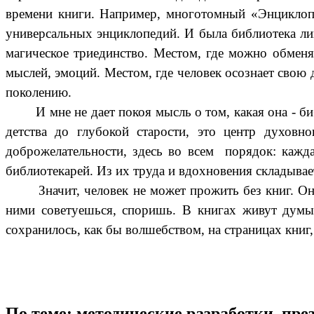
времени книги. Например, многотомный «Энциклоп
универсальных энциклопедий. И была библиотека лиш
магическое триединство. Местом, где можно обменя
мыслей, эмоций. Местом, где человек осознает свою
поколению.
И мне не дает покоя мысль о том, какая она - би
детства до глубокой старости, это центр духовн
доброжелательности, здесь во всем порядок: кажда
библиотекарей. Из их труда и вдохновения складыва
Значит, человек не
может прожить без книг. Он
ними советуешься, споришь. В книгах
живут думы
сохранилось, как бы волшебством, на страницах книг
По теме: методические разработки, пр