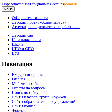
Образовательная социальная сеть
ns
portal.ru
Меню
Обзор возможностей
Детский проект «Алые паруса»
Аттестация педагогических работников
Детский сад
Начальная школа
Школа
НПО и СПО
ВУЗ
Навигация
Вход/регистрация
Главная
Мой мини-сайт
Ответы на вопросы
Поиск по сайту
Сайты классов, групп, кружков...
Сайты образовательных учреждений
Сайты коллег
Форумы