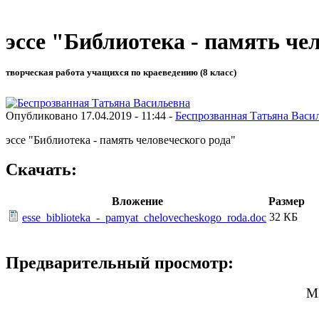
эссе "Библиотека - память че
творческая работа учащихся по краеведению (8 класс)
Опубликовано 17.04.2019 - 11:44 -
Беспрозванная Татьяна Васи
эссе "Библиотека - память человеческого рода"
Скачать:
Вложение
Размер
32 КБ
esse_biblioteka_-_pamyat_chelovecheskogo_roda.doc
Предварительный просмотр:
М