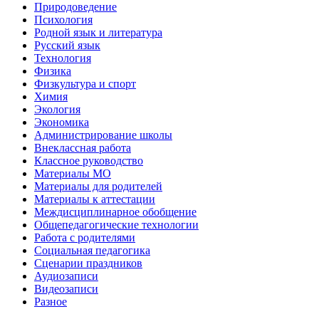
Природоведение
Психология
Родной язык и литература
Русский язык
Технология
Физика
Физкультура и спорт
Химия
Экология
Экономика
Администрирование школы
Внеклассная работа
Классное руководство
Материалы МО
Материалы для родителей
Материалы к аттестации
Междисциплинарное обобщение
Общепедагогические технологии
Работа с родителями
Социальная педагогика
Сценарии праздников
Аудиозаписи
Видеозаписи
Разное