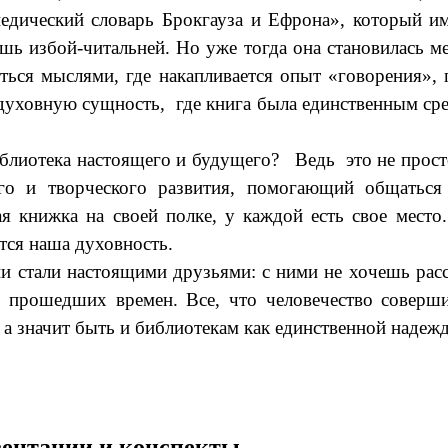
едический словарь Брокгауза и Ефрона», который и
ь избой-читальней. Но уже тогда она становилась ме
ться мыслями, где накапливается опыт «говорения», 
 духовную сущность, где книга была единственным сре
блиотека настоящего и будущего?
Ведь это не прост
ого и творческого развития, помогающий общатьс
я книжка на своей полке, у каждой есть свое мест
ется
наша духовность.
и стали настоящими друзьями: с ними не хочешь расс
 прошедших времен. Все, что
человечество
совершил
, а значит быть и библиотекам как единственной наде
езентации и конспекты