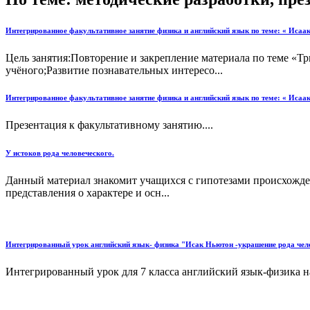
Интегрированное факультативное занятие физика и английский язык по теме: « Исаа
Цель занятия:Повторение и закрепление материала по теме «Т
учёного;Развитие познавательных интересо...
Интегрированное факультативное занятие физика и английский язык по теме: « Исаа
Презентация к факультативному занятию....
У истоков рода человеческого.
Данный материал знакомит учащихся с гипотезами происхожде
представления о характере и осн...
Интегрированный урок английский язык- физика "Исак Ньютон -украшение рода чел
Интегрированный урок для 7 класса английский язык-физика на