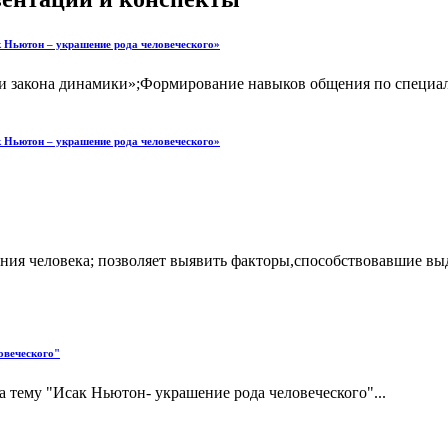
к Ньютон – украшение рода человеческого»
ри закона динамики»;Формирование навыков общения по специал
к Ньютон – украшение рода человеческого»
ния человека; позволяет выявить факторы,способствовавшие вы
овеческого"
 тему "Исак Ньютон- украшение рода человеческого"...