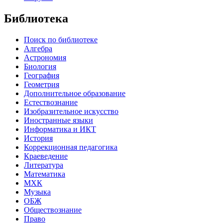
Библиотека
Поиск по библиотеке
Алгебра
Астрономия
Биология
География
Геометрия
Дополнительное образование
Естествознание
Изобразительное искусство
Иностранные языки
Информатика и ИКТ
История
Коррекционная педагогика
Краеведение
Литература
Математика
МХК
Музыка
ОБЖ
Обществознание
Право