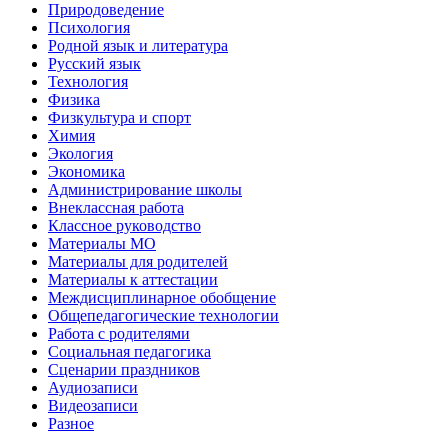
Природоведение
Психология
Родной язык и литература
Русский язык
Технология
Физика
Физкультура и спорт
Химия
Экология
Экономика
Администрирование школы
Внеклассная работа
Классное руководство
Материалы МО
Материалы для родителей
Материалы к аттестации
Междисциплинарное обобщение
Общепедагогические технологии
Работа с родителями
Социальная педагогика
Сценарии праздников
Аудиозаписи
Видеозаписи
Разное