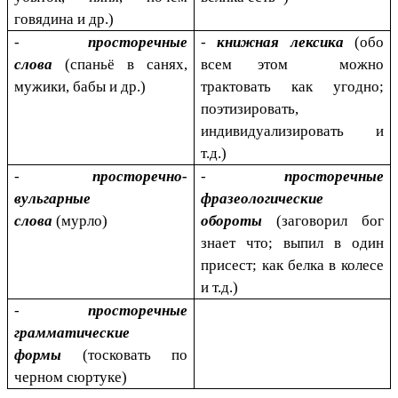
говядина и др.)
-
просторечные
-
книжная лексика
(обо
слова
(спаньё в санях,
всем этом можно
мужики, бабы и др.)
трактовать как угодно;
поэтизировать,
индивидуализировать и
т.д.)
-
просторечно-
-
просторечные
вульгарные
фразеологические
слова
(мурло)
обороты
(заговорил бог
знает что; выпил в один
присест; как белка в колесе
и т.д.)
-
просторечные
грамматические
формы
(тосковать по
черном сюртуке)