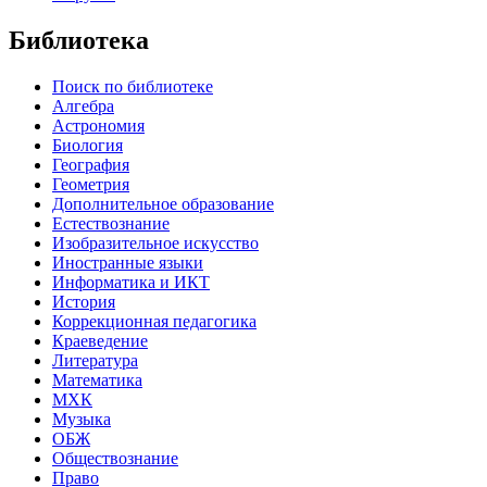
Библиотека
Поиск по библиотеке
Алгебра
Астрономия
Биология
География
Геометрия
Дополнительное образование
Естествознание
Изобразительное искусство
Иностранные языки
Информатика и ИКТ
История
Коррекционная педагогика
Краеведение
Литература
Математика
МХК
Музыка
ОБЖ
Обществознание
Право