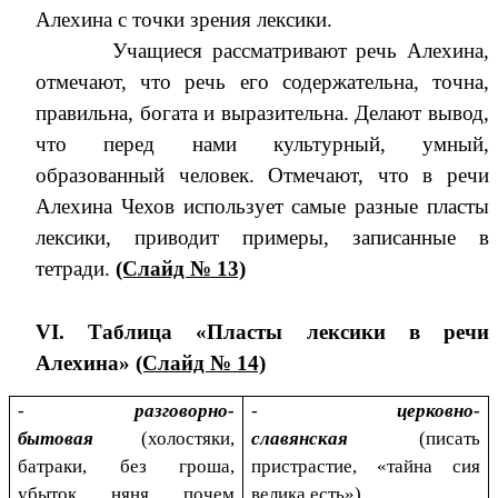
Алехина с точки зрения лексики.
Учащиеся рассматривают речь Алехина,
отмечают, что речь его содержательна, точна,
правильна, богата и выразительна. Делают вывод,
что перед нами культурный, умный,
образованный человек. Отмечают, что в речи
Алехина Чехов использует самые разные пласты
лексики, приводит примеры, записанные в
тетради.
(Слайд № 13)
VI. Таблица
«Пласты лексики в речи
Алехина»
(Слайд № 14)
-
разговорно-
-
церковно-
бытовая
(холостяки,
славянская
(писать
батраки, без гроша,
пристрастие, «тайна сия
убыток, няня, почем
велика есть»)