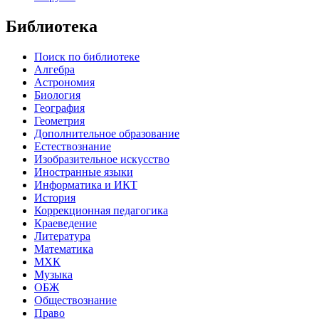
Библиотека
Поиск по библиотеке
Алгебра
Астрономия
Биология
География
Геометрия
Дополнительное образование
Естествознание
Изобразительное искусство
Иностранные языки
Информатика и ИКТ
История
Коррекционная педагогика
Краеведение
Литература
Математика
МХК
Музыка
ОБЖ
Обществознание
Право