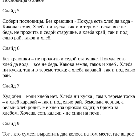
Пословицы о хлебе
Слайд 5
Собери пословицы. Без краюшки - Покуда есть хлеб да вода -
Какова земля, Хлеба ни куска, так и в тереме тоска; все не
беда. не прожить и седой старушке. а хлеба край, так и под
елью рай. таков и хлеб.
Слайд 6
Без краюшки – не прожить и седой старушке. Покуда есть
хлеб да вода – все не беда. Какова земля, таков и хлеб . Хлеба
ни куска, так и в тереме тоска; а хлеба каравай, так и под елью
рай.
Слайд 7
Худ обед – коли хлеба нет. Хлеба ни куска , там в тереме тоска
– а хлеб каравай – так и под елью рай. Земелька черная, а
белый хлеб родит. Не хлеб за брюхом ходит, а брюхо за
хлебом. Хочешь есть калачи - не сиди на печи.
Слайд 9
Тот , кто сумеет вырастить два колоса на том месте, где вырос