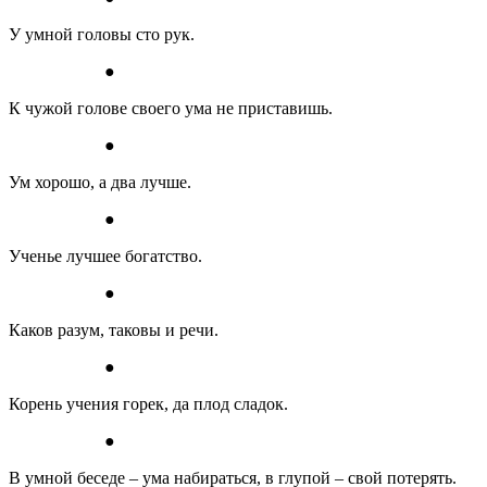
У умной головы сто рук.
●
К чужой голове своего ума не приставишь.
●
Ум хорошо, а два лучше.
●
Ученье лучшее богатство.
●
Каков разум, таковы и речи.
●
Корень учения горек, да плод сладок.
●
В умной беседе – ума набираться, в глупой – свой потерять.