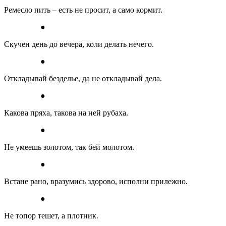
Ремесло пить – есть не просит, а само кормит.
●
Скучен день до вечера, коли делать нечего.
●
Откладывай безделье, да не откладывай дела.
●
Какова пряха, такова на ней рубаха.
●
Не умеешь золотом, так бей молотом.
●
Встане рано, вразумись здорово, исполни прилежно.
●
Не топор тешет, а плотник.