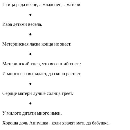
Птица рада весне, а младенец - матери.
●
Изба детьми весела.
●
Материнская ласка конца не знает.
●
Материнский гнев, что весенний снег :
И много его выпадает, да скоро растает.
●
Сердце матери лучше солнца греет.
●
У милого дитяти много имен.
Хороша дочь Аннушка , коли хвалят мать да бабушка.