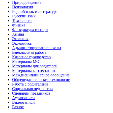
Природоведение
Психология
Родной язык и литература
Русский язык
Технология
Физика
Физкультура и спорт
Химия
Экология
Экономика
Администрирование школы
Внеклассная работа
Классное руководство
Материалы МО
Материалы для родителей
Материалы к аттестации
Междисциплинарное обобщение
Общепедагогические технологии
Работа с родителями
Социальная педагогика
Сценарии праздников
Аудиозаписи
Видеозаписи
Разное