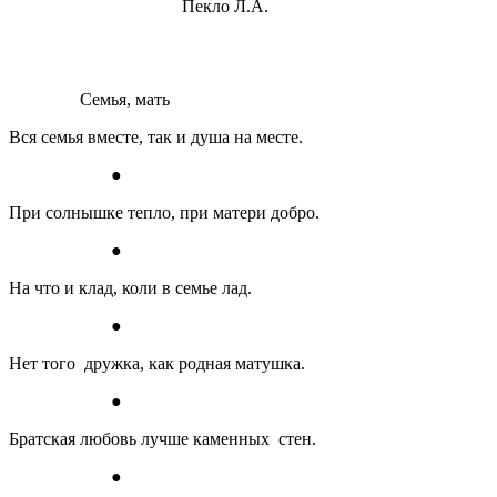
Пекло Л.А.
Семья, мать
Вся семья вместе, так и душа на месте.
●
При солнышке тепло, при матери добро.
●
На что и клад, коли в семье лад.
●
Нет того дружка, как родная матушка.
●
Братская любовь лучше каменных стен.
●