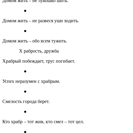
Домом жить – не лукошко шить.
●
Домом жить – не развеся уши ходить.
●
Домом жить – обо всем тужить.
Х рабрость, дружба
Храбрый побеждает, трус погибает.
●
Успех неразумен с храбрым.
●
Смелость города берет.
●
Кто храбр – тот жив, кто смел – тот цел.
●