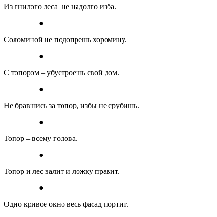
Из гнилого леса не надолго изба.
●
Соломиной не подопрешь хоромину.
●
С топором – убустроешь свой дом.
●
Не бравшись за топор, избы не срубишь.
●
Топор – всему голова.
●
Топор и лес валит и ложку правит.
●
Одно кривое окно весь фасад портит.