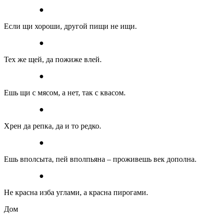
●
Если щи хороши, другой пищи не ищи.
●
Тех же щей, да пожиже влей.
●
Ешь щи с мясом, а нет, так с квасом.
●
Хрен да репка, да и то редко.
●
Ешь вполсыта, пей вполпьяна – проживешь век дополна.
●
Не красна изба углами, а красна пирогами.
Дом