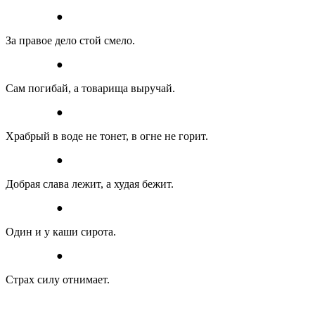
●
За правое дело стой смело.
●
Сам погибай, а товарища выручай.
●
Храбрый в воде не тонет, в огне не горит.
●
Добрая слава лежит, а худая бежит.
●
Один и у каши сирота.
●
Страх силу отнимает.