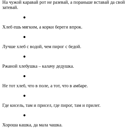
На чужой каравай рот не разевай, а пораньше вставай да свой
затевай.
●
Хлеб ешь мягким, а корки береги впрок.
●
Лучше хлеб с водой, чем пирог с бедой.
●
Ржаной хлебушка – калачу дедушка.
●
Не тот хлеб, что в поле, а тот, что в амбаре.
●
Где кисель, там и присел, где пирог, там и прилег.
●
Хороша кашка, да мала чашка.