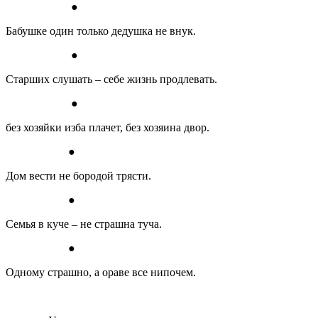
●
Бабушке один только дедушка не внук.
●
Старших слушать – себе жизнь продлевать.
●
без хозяйки изба плачет, без хозяина двор.
●
Дом вести не бородой трясти.
●
Семья в куче – не страшна туча.
●
Одному страшно, а ораве все нипочем.