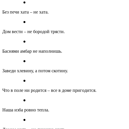
●
Без печи хата – не хата.
●
Дом вести – не бородой трясти.
●
Баснями амбар не наполнишь.
●
Заведи хлевину, а потом скотину.
●
Что в поле ни родится – все в доме пригодится.
●
Наша изба ровно тепла.
●