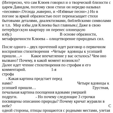
(Интересно, что сам Клюев говорил и о творческой близости с
царем Давидом, поэтому свои стихи он нередко называл
«песнями».Отсюда ,наверно, и «Избяные песни».) Но в
погоне за яркой образностью поэт перенасыщает стихи
бытовыми деталями, диалектизмами, библейскими символами
и т.п. Мир избы для Клюева был главным.( Даже в свою
петербургскую квартиру он перенес олонецкую
избу.) В основе образности,
метафоричности Клюева – олицетворение природных сил.
После одного – двух прочтений идет разговор о первичном
восприятии стихотворения «Четыре вдовицы к усопшей
пришли…» Какое впечатление у вас осталось? Чем оно
вызвано? Почему, в какой момент возникло?
Далее идет чтение стихотворения по строфам и его
комментарий. 1-я
строфа
- Какая картина предстает перед
нами? Четыре вдовицы к
усопшей пришли… Грустная,
печальная картина посещения вдовами умершей
подруги. - Но почему следующие 3 строчки
посвящены описанию природы? Почему кричат журавли в
небе? С
одной стороны, птицы прощаются с родными местами, улетая