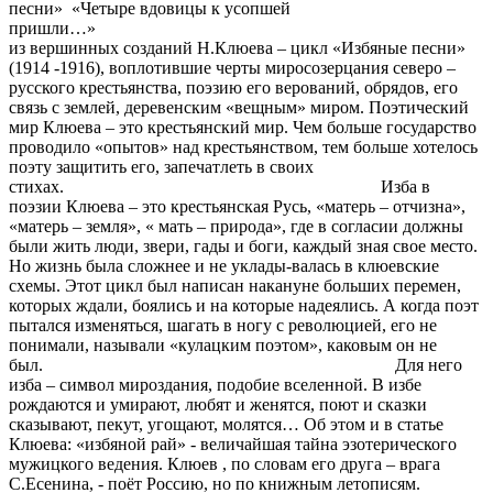
песни» «Четыре вдовицы к усопшей
пришли…» 
из вершинных созданий Н.Клюева – цикл «Избяные песни»
(1914 -1916), воплотившие черты миросозерцания северо –
русского крестьянства, поэзию его верований, обрядов, его
связь с землей, деревенским «вещным» миром. Поэтический
мир Клюева – это крестьянский мир. Чем больше государство
проводило «опытов» над крестьянством, тем больше хотелось
поэту защитить его, запечатлеть в своих
стихах. Изба в
поэзии Клюева – это крестьянская Русь, «матерь – отчизна»,
«матерь – земля», « мать – природа», где в согласии должны
были жить люди, звери, гады и боги, каждый зная свое место.
Но жизнь была сложнее и не уклады-валась в клюевские
схемы. Этот цикл был написан накануне больших перемен,
которых ждали, боялись и на которые надеялись. А когда поэт
пытался изменяться, шагать в ногу с революцией, его не
понимали, называли «кулацким поэтом», каковым он не
был. Для него
изба – символ мироздания, подобие вселенной. В избе
рождаются и умирают, любят и женятся, поют и сказки
сказывают, пекут, угощают, молятся… Об этом и в статье
Клюева: «избяной рай» - величайшая тайна эзотерического
мужицкого ведения. Клюев , по словам его друга – врага
С.Есенина, - поёт Россию, но по книжным летописям.