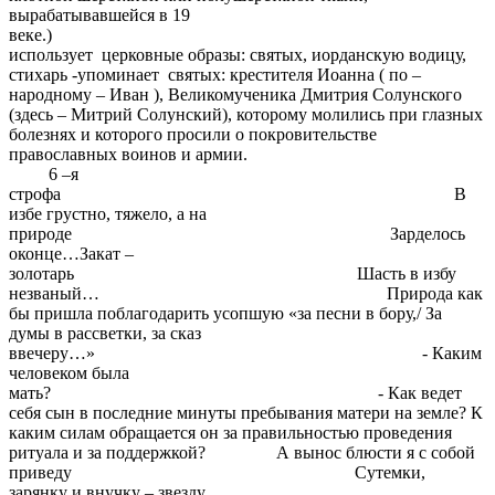
вырабатывавшейся в 19
веке.) Авт
использует церковные образы: святых, иорданскую водицу,
стихарь -упоминает святых: крестителя Иоанна ( по –
народному – Иван ), Великомученика Дмитрия Солунского
(здесь – Митрий Солунский), которому молились при глазных
болезнях и которого просили о покровительстве
православных воинов и армии.
6 –я
строфа В
избе грустно, тяжело, а на
природе Зарделось
оконце…Закат –
золотарь Шасть в избу
незваный… Природа как
бы пришла поблагодарить усопшую «за песни в бору,/ За
думы в рассветки, за сказ
ввечеру…» - Каким
человеком была
мать? - Как ведет
себя сын в последние минуты пребывания матери на земле? К
каким силам обращается он за правильностью проведения
ритуала и за поддержкой? А вынос блюсти я с собой
приведу Сутемки,
зарянку и внучку – звезду…