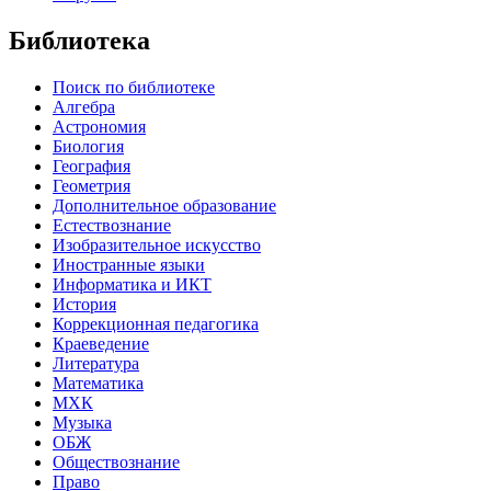
Библиотека
Поиск по библиотеке
Алгебра
Астрономия
Биология
География
Геометрия
Дополнительное образование
Естествознание
Изобразительное искусство
Иностранные языки
Информатика и ИКТ
История
Коррекционная педагогика
Краеведение
Литература
Математика
МХК
Музыка
ОБЖ
Обществознание
Право