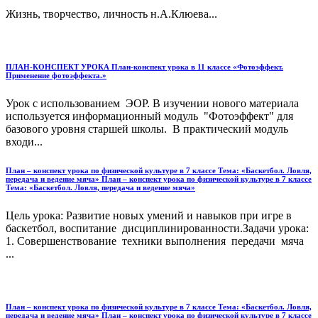
Жизнь, творчество, личность н.А.Клюева...
ПЛАН-КОНСПЕКТ УРОКА План-конспект урока в 11 классе «Фотоэффект.
Применение фотоэффекта.»
Урок с использованием ЭОР. В изучении нового материала
используется информационный модуль "Фотоэффект" для
базового уровня старшей школы. В практический модуль
входи...
План – конспект урока по физической культуре в 7 классе Тема: «Баскетбол. Ловля,
передача и ведение мяча» План – конспект урока по физической культуре в 7 классе
Тема: «Баскетбол. Ловля, передача и ведение мяча»
Цель урока: Развитие новых умений и навыков при игре в
баскетбол, воспитание дисциплинированности.Задачи урока:
1. Совершенствование техники выполнения передачи мяча
...
План – конспект урока по физической культуре в 7 классе Тема: «Баскетбол. Ловля,
передача и ведение мяча» План – конспект урока по физической культуре в 7 классе