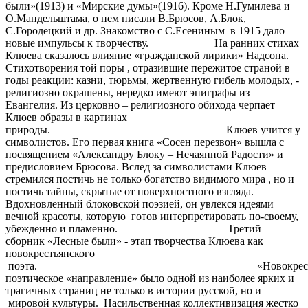
были»(1913) и «Мирские думы»(1916). Кроме Н.Гумилева и
О.Мандельштама, о нем писали В.Брюсов, А.Блок,
С.Городецкий и др. Знакомство с С.Есениным в 1915 дало
новые импульсы к творчеству. На ранних стихах
Клюева сказалось влияние «гражданской лирики» Надсона.
Стихотворения той поры , отразившие пережитое страной в
годы реакции: казни, тюрьмы, жертвенную гибель молодых, -
религиозно окрашены, нередко имеют эпиграфы из
Евангелия. Из церковно – религиозного обихода черпает
Клюев образы в картинах
природы. Клюев учится у
символистов. Его первая книга «Сосен перезвон» вышла с
посвящением «Александру Блоку – Нечаянной Радости» и
предисловием Брюсова. Вслед за символистами Клюев
стремился постичь не только богатство видимого мира , но и
постичь тайны, скрытые от поверхностного взгляда.
Вдохновленный блоковской поэзией, он увлекся идеями
вечной красоты, которую готов интерпретировать по-своему,
убежденно и пламенно. Третий
сборник «Лесные были» - этап творчества Клюева как
новокрестьянского
поэта. «Новокрестьянс
поэтическое «направление» было одной из наиболее ярких и
трагичных страниц не только в истории русской, но и
мировой культуры. Насильственная коллективизация жестко