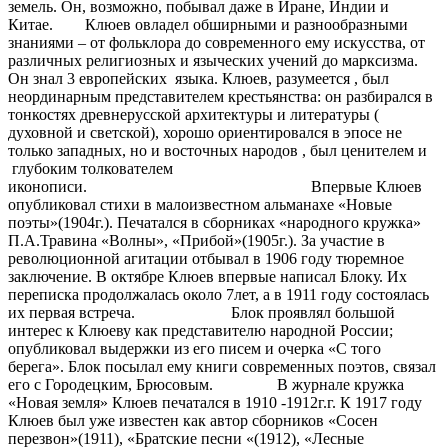
земель. Он, возможно, побывал даже в Иране, Индии и
Китае. Клюев овладел обширными и разнообразными
знаниями – от фольклора до современного ему искусства, от
различных религиозных и языческих учений до марксизма.
Он знал 3 европейских языка. Клюев, разумеется , был
неординарным представителем крестьянства: он разбирался в
тонкостях древнерусской архитектуры и литературы (
духовной и светской), хорошо ориентировался в эпосе не
только западных, но и восточных народов , был ценителем и
глубоким толкователем
иконописи. Впервые Клюев
опубликовал стихи в малоизвестном альманахе «Новые
поэты»(1904г.). Печатался в сборниках «народного кружка»
П.А.Травина «Волны», «Прибой»(1905г.). За участие в
революционной агитации отбывал в 1906 году тюремное
заключение. В октябре Клюев впервые написал Блоку. Их
переписка продолжалась около 7лет, а в 1911 году состоялась
их первая встреча. Блок проявлял большой
интерес к Клюеву как представителю народной России;
опубликовал выдержки из его писем и очерка «С того
берега». Блок посылал ему книги современных поэтов, связал
его с Городецким, Брюсовым. В журнале кружка
«Новая земля» Клюев печатался в 1910 -1912г.г. К 1917 году
Клюев был уже известен как автор сборников «Сосен
перезвон»(1911), «Братские песни «(1912), «Лесные