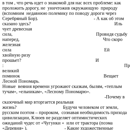
в том , что речь идет о знакомой для нас всех проблеме: как
проложить дорогу, не уничтожив окружающую природу
(вспомним недавнюю полемику по поводу дороги через
Серебряный Бор). - А как об этом
сказано здесь? Иль
чует древесная
сила, Провидя судьбу
наперед, Что скоро
железная
сила Ей
хвойную ризу
прошьет? И
: Природ
великий
поминок Вещает
Лесной Пономарь.
Новые веяния времени угрожают сказкам, былям, «теплым
тучам», «ельникам», «Лесному Пономарю».
-Почему в
сказочный мир вторгается реальная
жизнь? Будучи человеком от земли,
русским поэтом – пророком, сознавая необходимость прихода
цивилизации, Клюев не разделяет оптимистических
ожиданий чудес от «Чугунки « или от трактора (поэма
«Деревня» ). - Какие художественные