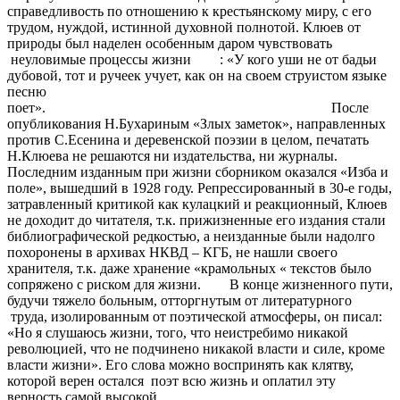
справедливость по отношению к крестьянскому миру, с его
трудом, нуждой, истинной духовной полнотой. Клюев от
природы был наделен особенным даром чувствовать
неуловимые процессы жизни : «У кого уши не от бадьи
дубовой, тот и ручеек учует, как он на своем струистом языке
песню
поет». После
опубликования Н.Бухариным «Злых заметок», направленных
против С.Есенина и деревенской поэзии в целом, печатать
Н.Клюева не решаются ни издательства, ни журналы.
Последним изданным при жизни сборником оказался «Изба и
поле», вышедший в 1928 году. Репрессированный в 30-е годы,
затравленный критикой как кулацкий и реакционный, Клюев
не доходит до читателя, т.к. прижизненные его издания стали
библиографической редкостью, а неизданные были надолго
похоронены в архивах НКВД – КГБ, не нашли своего
хранителя, т.к. даже хранение «крамольных « текстов было
сопряжено с риском для жизни. В конце жизненного пути,
будучи тяжело больным, отторгнутым от литературного
труда, изолированным от поэтической атмосферы, он писал:
«Но я слушаюсь жизни, того, что неистребимо никакой
революцией, что не подчинено никакой власти и силе, кроме
власти жизни». Его слова можно воспринять как клятву,
которой верен остался поэт всю жизнь и оплатил эту
верность самой высокой