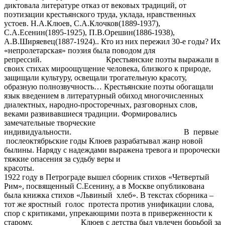
диктовала литературе отказ от вековых традиций, от
поэтизации крестьянского труда, уклада, нравственных
устоев. Н.А.Клюев, С.А.Клочков(1889-1937),
С.А.Есенин(1895-1925), П.В.Орешин(1886-1938),
А.В.Ширяевец(1887-1924).. Кто из них пережил 30-е годы? Их
«непролетарская» поэзия была поводом для
репрессий. Крестьянские поэты выражали в
своих стихах мироощущение человека, близкого к природе,
защищали культуру, освещали трогательную красоту,
образную полнозвучность… Крестьянские поэты обогащали
язык введением в литературный обиход многочисленных
диалектных, народно-просторечных, разговорных слов,
веками развивавшиеся традиции. Формировались
замечательные творческие
индивидуальности. В первые
послеоктябрьские годы Клюев разрабатывал жанр новой
былины. Наряду с надеждами выражена тревога и пророчески
тяжкие опасения за судьбу веры и
красоты. 
1922 году в Петрограде вышел сборник стихов «Четвертый
Рим», посвященный С.Есенину, а в Москве опубликована
была книжка стихов «Львиный хлеб». В текстах сборника –
тот же яростный голос протеста против унификации слова,
спор с критиками, упрекающими поэта в приверженности к
старому. Клюев с детства был увлечен борьбой за