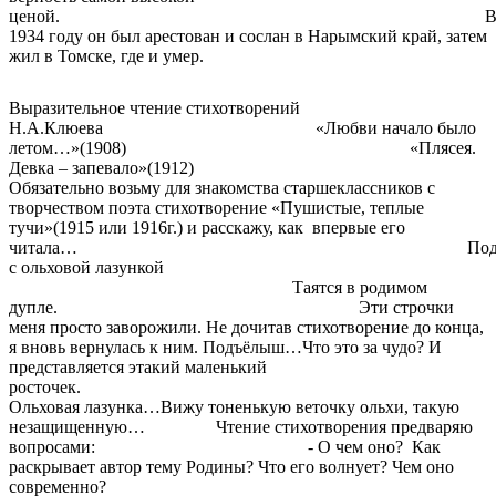
ценой. 
1934 году он был арестован и сослан в Нарымский край, затем
жил в Томске, где и умер.
Выразительное чтение стихотворений
Н.А.Клюева «Любви начало было
летом…»(1908) «Плясея.
Девка – запевало»(1912)
Обязательно возьму для знакомства старшеклассников с
творчеством поэта стихотворение «Пушистые, теплые
тучи»(1915 или 1916г.) и расскажу, как впервые его
читала… Подъёл
с ольховой лазункой
Таятся в родимом
дупле. Эти строчки
меня просто заворожили. Не дочитав стихотворение до конца,
я вновь вернулась к ним. Подъёлыш…Что это за чудо? И
представляется этакий маленький
росточек.
Ольховая лазунка…Вижу тоненькую веточку ольхи, такую
незащищенную… Чтение стихотворения предваряю
вопросами: - О чем оно? Как
раскрывает автор тему Родины? Что его волнует? Чем оно
современно? Д