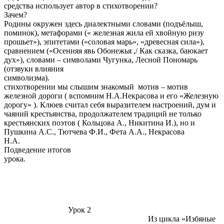
средства использует автор в стихотворении?
Зачем? Обр
Родины окружен здесь диалектными словами (подъёлыш,
поминок), метафорами (« железная жила ей хвойную ризу
прошьет»), эпитетами («соловая марь», «древесная сила»),
сравнением («Осенняя явь Обонежья ,/ Как сказка, баюкает
дух»), словами – символами Чугунка, Лесной Пономарь
(отзвуки влияния
символизма).
стихотворении мы слышим знакомый мотив – мотив
железной дороги ( вспомним Н.А.Некрасова и его «Железную
дорогу» ). Клюев считал себя выразителем настроений, дум и
чаяний крестьянства, продолжателем традиций не только
крестьянских поэтов ( Кольцова А., Никитина И.), но и
Пушкина А.С., Тютчева Ф.И., Фета А.А., Некрасова
Н.А.
Подведение итогов
ур
Урок 2
Из цикла «Избяные