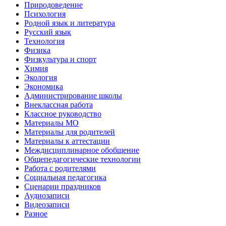
Природоведение
Психология
Родной язык и литература
Русский язык
Технология
Физика
Физкультура и спорт
Химия
Экология
Экономика
Администрирование школы
Внеклассная работа
Классное руководство
Материалы МО
Материалы для родителей
Материалы к аттестации
Междисциплинарное обобщение
Общепедагогические технологии
Работа с родителями
Социальная педагогика
Сценарии праздников
Аудиозаписи
Видеозаписи
Разное