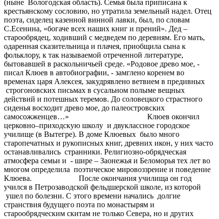
(ныне Вологодская область). Семья была приписана к
крестьянскому сословию, но утратила земельный надел. Отец
поэта, сиделец казенной винной лавки, был, по словам
С.Есенина, «богаче всех наших книг и прений». Дед –
старообрядец, ходивший с медведем по деревням. Его мать,
одаренная сказительница и плачея, приобщила сына к
фольклору, к так называемой отреченной литературе,
бытовавшей в раскольничьей среде. «Родовое древо мое, -
писал Клюев в автобиографии, - замглено коренем во
временах царя Алексея, закудрявлено ветвием в предивных
строгоновских письмах в сусальном полыме вещных
действий и потешных теремов. До соловецкого страстного
сиденья восходит древо мое, до палеостровских
самосожженцев…» Клюев окончил
церковно–приходскую школу и двуклассное городское
училище (в Вытегре). В доме Клюевых было много
старопечатных и рукописных книг, древних икон, у них часто
останавливались странники. Религиозно-обрядческая
атмосфера семьи и - шире – Заонежья и Беломорья тех лет во
многом определила поэтическое мировоззрение и поведение
Клюева. После окончания училища он год
учился в Петрозаводской фельдшерской школе, из которой
ушел по болезни. С этого времени начались долгие
странствия будущего поэта по монастырям и
старообрядческим скитам не только Севера, но и других