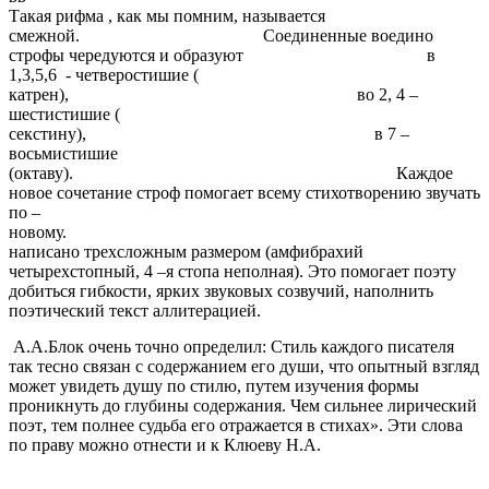
Такая рифма , как мы помним, называется
смежной. Соединенные воедино
строфы чередуются и образуют в
1,3,5,6 - четверостишие (
катрен), во 2, 4 –
шестистишие (
секстину), в 7 –
восьмистишие
(октаву). Каждое
новое сочетание строф помогает всему стихотворению звучать
по –
новому. Стихотво
написано трехсложным размером (амфибрахий
четырехстопный, 4 –я стопа неполная). Это помогает поэту
добиться гибкости, ярких звуковых созвучий, наполнить
поэтический текст аллитерацией.
А.А.Блок очень точно определил: Стиль каждого писателя
так тесно связан с содержанием его души, что опытный взгляд
может увидеть душу по стилю, путем изучения формы
проникнуть до глубины содержания. Чем сильнее лирический
поэт, тем полнее судьба его отражается в стихах». Эти слова
по праву можно отнести и к Клюеву Н.А.