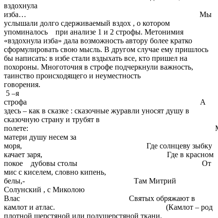
вздохнула
изба… Мы
услышали долго сдерживаемый вздох , о котором
упоминалось при анализе 1 и 2 строфы. Метонимия
«вздохнула изба» дала возможность автору более кратко
сформулировать свою мысль. В другом случае ему пришлось
бы написать: в избе стали вздыхать все, кто пришел на
похороны. Многоточия в строфе подчеркнули важность,
таинство происходящего и неуместность
говорения.
5 –я
строфа А
здесь – как в сказке : сказочные журавли уносят душу в
сказочную страну и трубят в
полете: М
матери душу несем за
моря, Где солнцеву зыбку
качает заря, Где в красном
покое дубовы столы От
мис с киселем, словно кипень,
белы,- Там Митрий
Солунский , с Миколою
Влас Святых обряжают в
камлот и атлас. (Камлот – род
плотной шерстяной или полушерстяной ткани,