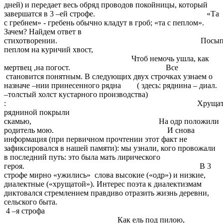
дней) и передает весь обряд проводов покойницы, который
завершатся в 3 –ей строфе. «Та
с гребнем» - гребень обычно кладут в гроб; «та с пеплом».
Зачем? Найдем ответ в
стихотворении. Посыпа
пеплом на куричий хвост,
Чтоб немочь ушла, как
мертвец ,на погост. Все
становится понятным. В следующих двух строчках узнаем о
назначе –нии принесенного рядна ( здесь: ряднина – диал.
–толстый холст кустарного производства)
: Хрущато
рядниной покрыли
скамью, На одр положили
родитель мою. И снова
информация (при первичном прочтении этот факт не
зафиксировался в нашей памяти): мы узнали, кого провожали
в последний путь: это была мать лирического
героя. В 3
строфе мирно «ужились» слова высокие («одр») и низкие,
диалектные («хрущатой»). Интерес поэта к диалектизмам
диктовался стремлением правдиво отразить жизнь деревни,
сельского быта.
4 –я строфа
Как ель под пилою,