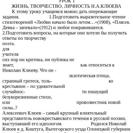
УРОК 1
ЖИЗНЬ, ТВОРЧЕСТВО, ЛИЧНОСТЬ Н.А.КЛЮЕВА
К этому уроку учащимся можно дать опережающие
задания. 1.Подготовить выразительное чтение
стихотворений «Любви начало было летом…»(1908), «Плясея.
Девка – запевало»(1912) и любое понравившееся.
2.Подготовить вопросы, на которые они хотели бы получить
ответы по творчеству
поэта. Мат
для
учителя 
сих пор ни критика, ни публика не
знает, как относиться к
Николаю Клюеву. Что он -
экзотическая птица,
странный гротеск, толь- ко
крестьянин – по удивительной
случайнос- ти пишущий
безукоризненные стихи,
или провозвестник новой
силы..? Н.Гумиле
Алексеевич Клюев – самый крупный влиятельный
представитель новокрестьянского течения в русской поэзии,
выступавший его идеологом. Родился Николай
Клюев в д. Коштуга, Вытегорского уезда Олонецкой губернии