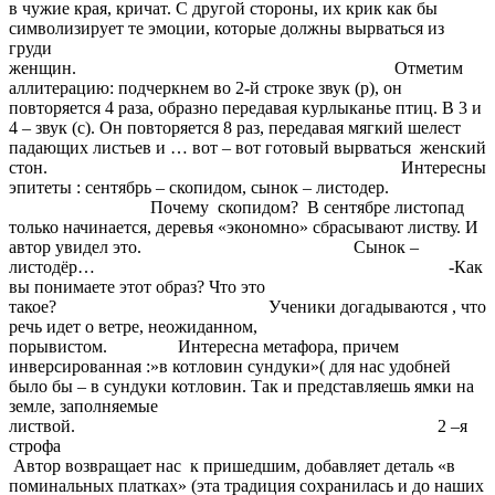
в чужие края, кричат. С другой стороны, их крик как бы
символизирует те эмоции, которые должны вырваться из
груди
женщин. Отметим
аллитерацию: подчеркнем во 2-й строке звук (р), он
повторяется 4 раза, образно передавая курлыканье птиц. В 3 и
4 – звук (с). Он повторяется 8 раз, передавая мягкий шелест
падающих листьев и … вот – вот готовый вырваться женский
стон. Интересны
эпитеты : сентябрь – скопидом, сынок – листодер.
Почему скопидом? В сентябре листопад
только начинается, деревья «экономно» сбрасывают листву. И
автор увидел это. Сынок –
листодёр… -Как
вы понимаете этот образ? Что это
такое? Ученики догадываются , что
речь идет о ветре, неожиданном,
порывистом. Интересна метафора, причем
инверсированная :»в котловин сундуки»( для нас удобней
было бы – в сундуки котловин. Так и представляешь ямки на
земле, заполняемые
листвой. 2 –я
строфа
Автор возвращает нас к пришедшим, добавляет деталь «в
поминальных платках» (эта традиция сохранилась и до наших