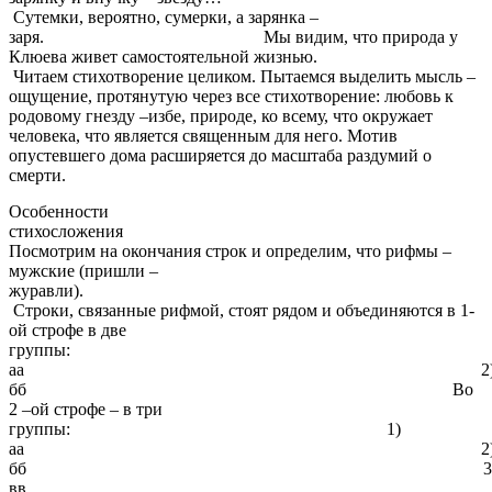
Сутемки, вероятно, сумерки, а зарянка –
заря. Мы видим, что природа у
Клюева живет самостоятельной жизнью.
Читаем стихотворение целиком. Пытаемся выделить мысль –
ощущение, протянутую через все стихотворение: любовь к
родовому гнезду –избе, природе, ко всему, что окружает
человека, что является священным для него. Мотив
опустевшего дома расширяется до масштаба раздумий о
смерти.
Особенности
стихосложения
Посмотрим на окончания строк и определим, что рифмы –
мужские (пришли –
журавли)
Строки, связанные рифмой, стоят рядом и объединяются в 1-
ой строфе в две
группы: 1
аа 2
бб Во
2 –ой строфе – в три
группы: 1)
аа 2
бб 3
вв