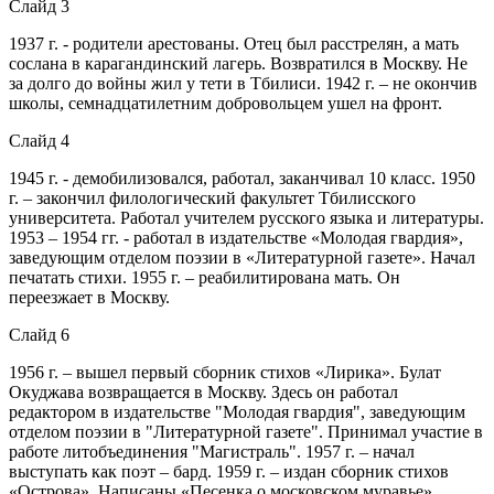
Слайд 3
1937 г. - родители арестованы. Отец был расстрелян, а мать
сослана в карагандинский лагерь. Возвратился в Москву. Не
за долго до войны жил у тети в Тбилиси. 1942 г. – не окончив
школы, семнадцатилетним добровольцем ушел на фронт.
Слайд 4
1945 г. - демобилизовался, работал, заканчивал 10 класс. 1950
г. – закончил филологический факультет Тбилисского
университета. Работал учителем русского языка и литературы.
1953 – 1954 гг. - работал в издательстве «Молодая гвардия»,
заведующим отделом поэзии в «Литературной газете». Начал
печатать стихи. 1955 г. – реабилитирована мать. Он
переезжает в Москву.
Слайд 6
1956 г. – вышел первый сборник стихов «Лирика». Булат
Окуджава возвращается в Москву. Здесь он работал
редактором в издательстве "Молодая гвардия", заведующим
отделом поэзии в "Литературной газете". Принимал участие в
работе литобъединения "Магистраль". 1957 г. – начал
выступать как поэт – бард. 1959 г. – издан сборник стихов
«Острова». Написаны «Песенка о московском муравье»,