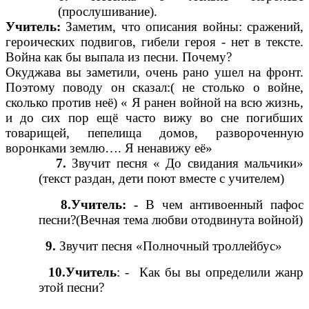
(прослушивание).
Учитель:
Заметим, что описания войны: сражений,
героических подвигов, гибели героя - нет в тексте.
Война как бы выпала из песни. Почему?
Окуджава вы заметили, очень рано ушел на фронт.
Поэтому поводу он сказал:( не столько о войне,
сколько против неё) « Я ранен войной на всю жизнь,
и до сих пор ещё часто вижу во сне погибших
товарищей, пепелища домов, развороченную
воронками землю…. Я ненавижу её»
7.
Звучит песня « До свидания мальчики»
(текст раздан, дети поют вместе с учителем)
8.Учитель: -
В чем антивоенный пафос
песни?(Вечная тема любви отодвинута войной)
9.
Звучит песня «Полночный троллейбус»
10.Учитель
: - Как бы вы определили жанр
этой песни?