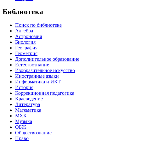
Библиотека
Поиск по библиотеке
Алгебра
Астрономия
Биология
География
Геометрия
Дополнительное образование
Естествознание
Изобразительное искусство
Иностранные языки
Информатика и ИКТ
История
Коррекционная педагогика
Краеведение
Литература
Математика
МХК
Музыка
ОБЖ
Обществознание
Право