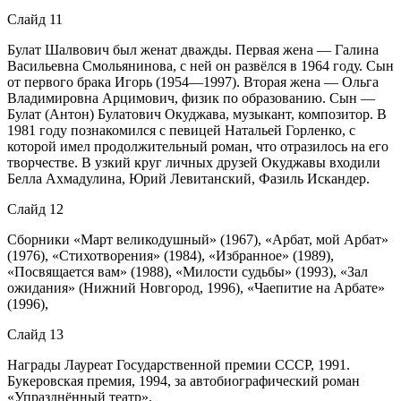
Слайд 11
Булат Шалвович был женат дважды. Первая жена — Галина
Васильевна Смольянинова, с ней он развёлся в 1964 году. Сын
от первого брака Игорь (1954—1997). Вторая жена — Ольга
Владимировна Арцимович, физик по образованию. Сын —
Булат (Антон) Булатович Окуджава, музыкант, композитор. В
1981 году познакомился с певицей Натальей Горленко, с
которой имел продолжительный роман, что отразилось на его
творчестве. В узкий круг личных друзей Окуджавы входили
Белла Ахмадулина, Юрий Левитанский, Фазиль Искандер.
Слайд 12
Сборники «Март великодушный» (1967), «Арбат, мой Арбат»
(1976), «Стихотворения» (1984), «Избранное» (1989),
«Посвящается вам» (1988), «Милости судьбы» (1993), «Зал
ожидания» (Нижний Новгород, 1996), «Чаепитие на Арбате»
(1996),
Слайд 13
Награды Лауреат Государственной премии СССР, 1991.
Букеровская премия, 1994, за автобиографический роман
«Упразднённый театр».