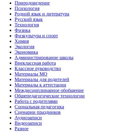
Природоведение
Психология
Родной язык и литература
Русский язык
Технология
Физика
Физкультура и спорт
Химия
Экология
Экономика
Администрирование школы
Внеклассная работа
Классное руководство
Материалы МО
Материалы для родителей
Материалы к аттестации
Междисциплинарное обобщение
Общепедагогические технологии
Работа с родителями
Социальная педагогика
Сценарии праздников
Аудиозаписи
Видеозаписи
Разное