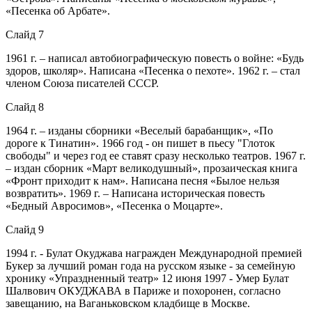
«Песенка об Арбате».
Слайд 7
1961 г. – написал автобиографическую повесть о войне: «Будь
здоров, школяр». Написана «Песенка о пехоте». 1962 г. – стал
членом Союза писателей СССР.
Слайд 8
1964 г. – изданы сборники «Веселый барабанщик», «По
дороге к Тинатин». 1966 год - он пишет в пьесу "Глоток
свободы" и через год ее ставят сразу несколько театров. 1967 г.
– издан сборник «Март великодушный», прозаическая книга
«Фронт приходит к нам». Написана песня «Былое нельзя
возвратить». 1969 г. – Написана историческая повесть
«Бедный Авросимов», «Песенка о Моцарте».
Слайд 9
1994 г. - Булат Окуджава награжден Международной премией
Букер за лучший роман года на русском языке - за семейную
хронику «Упраздненный театр» 12 июня 1997 - Умер Булат
Шалвович ОКУДЖАВА в Париже и похоронен, согласно
завещанию, на Ваганьковском кладбище в Москве.