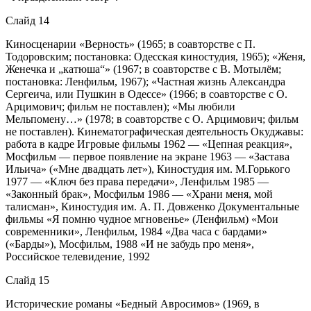
Слайд 14
Киносценарии «Верность» (1965; в соавторстве с П.
Тодоровским; постановка: Одесская киностудия, 1965); «Женя,
Женечка и „катюша“» (1967; в соавторстве с В. Мотылём;
постановка: Ленфильм, 1967); «Частная жизнь Александра
Сергеича, или Пушкин в Одессе» (1966; в соавторстве с О.
Арцимович; фильм не поставлен); «Мы любили
Мельпомену…» (1978; в соавторстве с О. Арцимович; фильм
не поставлен). Кинематографическая деятельность Окуджавы:
работа в кадре Игровые фильмы 1962 — «Цепная реакция»,
Мосфильм — первое появление на экране 1963 — «Застава
Ильича» («Мне двадцать лет»), Киностудия им. М.Горького
1977 — «Ключ без права передачи», Ленфильм 1985 —
«Законный брак», Мосфильм 1986 — «Храни меня, мой
талисман», Киностудия им. А. П. Довженко Документальные
фильмы «Я помню чудное мгновенье» (Ленфильм) «Мои
современники», Ленфильм, 1984 «Два часа с бардами»
(«Барды»), Мосфильм, 1988 «И не забудь про меня»,
Российское телевидение, 1992
Слайд 15
Исторические романы «Бедный Авросимов» (1969, в