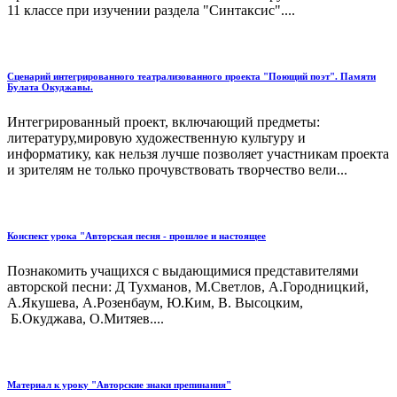
11 классе при изучении раздела "Синтаксис"....
Сценарий интегрированного театрализованного проекта "Поющий поэт". Памяти
Булата Окуджавы.
Интегрированный проект, включающий предметы:
литературу,мировую художественную культуру и
информатику, как нельзя лучше позволяет участникам проекта
и зрителям не только прочувствовать творчество вели...
Конспект урока "Авторская песня - прошлое и настоящее
Познакомить учащихся с выдающимися представителями
авторской песни: Д Тухманов, М.Светлов, А.Городницкий,
А.Якушева, А.Розенбаум, Ю.Ким, В. Высоцким,
Б.Окуджава, О.Митяев....
Материал к уроку "Авторские знаки препинания"