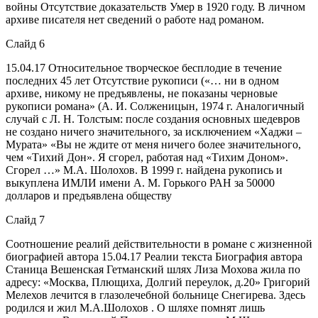
войны Отсутствие доказательств Умер в 1920 году. В личном
архиве писателя нет сведений о работе над романом.
Слайд 6
15.04.17
Относительное творческое бесплодие в течение
последних 45 лет Отсутствие рукописи («… ни в одном
архиве, никому не предъявлены, не показаны черновые
рукописи романа» (А. И. Солженицын, 1974 г. Аналогичный
случай с Л. Н. Толстым: после создания основных шедевров
не создано ничего значительного, за исключением «Хаджи –
Мурата» «Вы не ждите от меня ничего более значительного,
чем «Тихий Дон». Я сгорел, работая над «Тихим Доном».
Сгорел …» М.А. Шолохов. В 1999 г. найдена рукопись и
выкуплена ИМЛИ имени А. М. Горького РАН за 50000
долларов и предъявлена обществу
Слайд 7
Соотношение реалий действительности в романе с жизненной
биографией автора 15.04.17
Реалии текста Биография автора
Станица Вешенская Гетманский шлях Лиза Мохова жила по
адресу: «Москва, Плющиха, Долгий переулок, д.20» Григорий
Мелехов лечится в глазолечебной больнице Снегирева. Здесь
родился и жил М.А.Шолохов . О шляхе помнят лишь