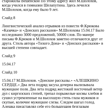
старожилы Вешенской По этому адресу жил М.Шолохов,
когда учился в гимназии Шелапутина. Здесь лечился
М.Шолохов, когда ему было 9 лет.
Слайд 8
Лингвистический анализ отрывков из повести Ф.Крюкова
«Казачка» и «Донских рассказов» М.Шолохова 15.04.17
Было
исследовано 3000 предложений, 50000 слов. По манере
письма Ф.Крюков и М.Шолохов заметно отличаются друг от
друга. Стиль автора «Тихого Дона» и «Донских рассказов» в
высшей степени совпадает.
Слайд 9
15.04.17
Слайд 10
15.04.17
М.Шолохов. «Донские рассказы.» «АЛЕШКИНО
СЕРДЦЕ.» Два лета подряд засуха дочерна вылизывала
мужицкие поля. Два лета подряд жестокий восточный ветер
дул с киргизских степей, трепал порыжелые космы хлебов и
сушил устремленные на высохшую степь глаза мужиков и
скупые, колючие мужицкие слезы. Следом шагал голод.
Алешка представлял себе его большущим безглазым