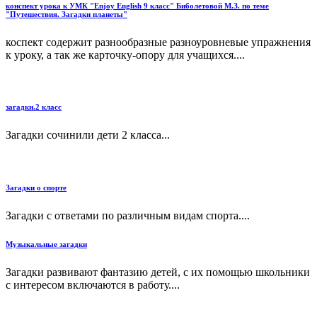
конспект урока к УМК "Enjoy English 9 класс" Биболетовой М.З. по теме
"Путешествия. Загадки планеты"
коспект содержит разнообразные разноуровневые упражнения
к уроку, а так же карточку-опору для учащихся....
загадки.2 класс
Загадки сочинили дети 2 класса...
Загадки о спорте
Загадки с ответами по различным видам спорта....
Музыкальные загадки
Загадки развивают фантазию детей, с их помощью школьники
с интересом включаются в работу....