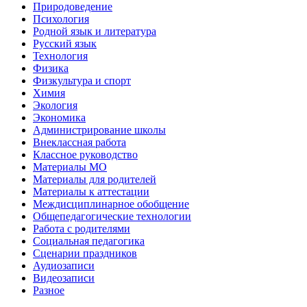
Природоведение
Психология
Родной язык и литература
Русский язык
Технология
Физика
Физкультура и спорт
Химия
Экология
Экономика
Администрирование школы
Внеклассная работа
Классное руководство
Материалы МО
Материалы для родителей
Материалы к аттестации
Междисциплинарное обобщение
Общепедагогические технологии
Работа с родителями
Социальная педагогика
Сценарии праздников
Аудиозаписи
Видеозаписи
Разное