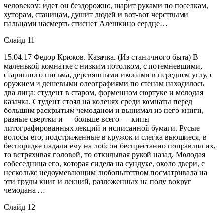
человеком: идет он бездорожно, шарит руками по поселкам,
хуторам, станицам, душит людей и вот-вот черствыми
пальцами насмерть стиснет Алешкино сердце…
Слайд 11
15.04.17
Федор Крюков. Казачка. (Из станичного быта) В
маленькой комнатке с низким потолком, с потемневшими,
старинного письма, деревянными иконами в переднем углу, с
оружием и дешевыми олеографиями по стенам находилось
два лица: студент в старом, форменном сюртуке и молодая
казачка. Студент стоял на коленях среди комнаты перед
большим раскрытым чемоданом и вынимал из него книги,
разные свертки и — больше всего — кипы
литографированных лекций и исписанной бумаги. Русые
волосы его, подстриженные в кружок и слегка вьющиеся, в
беспорядке падали ему на лоб; он беспрестанно поправлял их,
то встряхивая головой, то откидывая рукой назад. Молодая
собеседница его, которая сидела на сундуке, около двери, с
несколько недоумевающим любопытством посматривала на
эти груды книг и лекций, разложенных на полу вокруг
чемодана …
Слайд 12