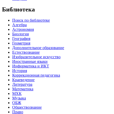
Библиотека
Поиск по библиотеке
Алгебра
Астрономия
Биология
География
Геометрия
Дополнительное образование
Естествознание
Изобразительное искусство
Иностранные языки
Информатика и ИКТ
История
Коррекционная педагогика
Краеведение
Литература
Математика
МХК
Музыка
ОБЖ
Обществознание
Право