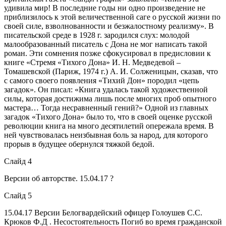
удивила мир! В последние годы ни одно произведение не
приблизилось к этой величественной саге о русской жизни по
своей силе, взволнованности и безжалостному реализму». В
писательской среде в 1928 г. зародился слух: молодой
малообразованный писатель с Дона не мог написать такой
роман. Эти сомнения позже сфокусировал в предисловии к
книге «Стремя «Тихого Дона» И. Н. Медведевой –
Томашевской (Париж, 1974 г.) А. И. Солженицын, сказав, что
с самого своего появления «Тихий Дон» породил «цепь
загадок». Он писал: «Книга удалась такой художественной
силы, которая достижима лишь после многих проб опытного
мастера… Тогда несравненный гений?» Одной из главных
загадок «Тихого Дона» было то, что в своей оценке русской
революции книга на много десятилетий опережала время. В
ней чувствовалась неизбывная боль за народ, для которого
прорыв в будущее обернулся тяжкой бедой.
Слайд 4
Версии об авторстве. 15.04.17
?
Слайд 5
15.04.17
Версии Белогвардейский офицер Голоушев С.С.
Крюков Ф.Д . Несостоятельность Погиб во время гражданской