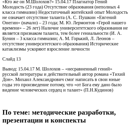
«Кто же он М.Шолохов?» 15.04.17
Плагиатор Гений
Молодость (23 года) Отсутствие образования (неполных 4
класса гимназии) Недостаточный житейский опыт Молодость
не означает отсутствие таланта (А. С. Пушкин «Евгений
Онегин» (начало) – 23 года; М. Ю. Лермонтов «Герой нашего
времени» – 26 лет) Наличие университетского образования не
является признаком таланта, тем более гениальности (И. А.
Бунин – 3 класса гимназии; А. М. Горький, Л. Леонов –
отсутствие университетского образования) Исторические
катаклизмы ускоряют взросление личности
Слайд 13
Вывод: 15.04.17
М. Шолохов – «несравненный гений»
русской литературы и действительный автор романа «Тихий
Дон». Михаил Александрович смог написать в свои юные
годы это произведение потому, что «от Бога ему дано было
видение человеческих сердец и талант» (П.Н.Кудинов)
По теме: методические разработки,
презентации и конспекты