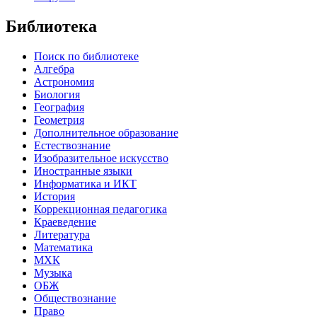
Библиотека
Поиск по библиотеке
Алгебра
Астрономия
Биология
География
Геометрия
Дополнительное образование
Естествознание
Изобразительное искусство
Иностранные языки
Информатика и ИКТ
История
Коррекционная педагогика
Краеведение
Литература
Математика
МХК
Музыка
ОБЖ
Обществознание
Право