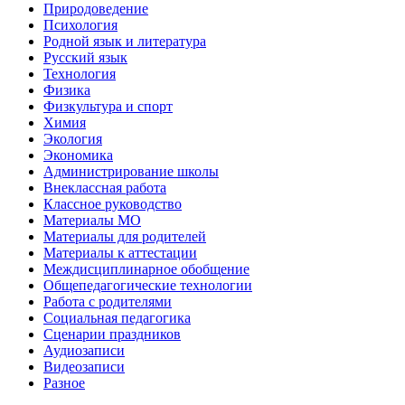
Природоведение
Психология
Родной язык и литература
Русский язык
Технология
Физика
Физкультура и спорт
Химия
Экология
Экономика
Администрирование школы
Внеклассная работа
Классное руководство
Материалы МО
Материалы для родителей
Материалы к аттестации
Междисциплинарное обобщение
Общепедагогические технологии
Работа с родителями
Социальная педагогика
Сценарии праздников
Аудиозаписи
Видеозаписи
Разное