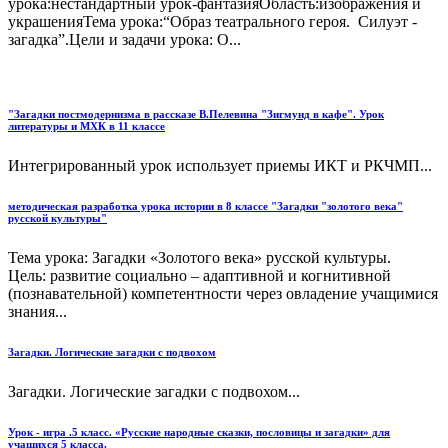
урока:нестандартный урок-фантазияОбласть:изображения и
украшенияТема урока:“Образ театрального героя. Силуэт -
загадка”.Цели и задачи урока: О...
"Загадки постмодернизма в рассказе В.Пелевина "Зигмунд в кафе". Урок
литературы и МХК в 11 классе
Интегрированный урок использует приемы ИКТ и РКЧМП...
методическая разработка урока истории в 8 классе "Загадки "золотого века"
русской культуры"
Тема урока: Загадки «Золотого века» русской культуры.
Цель: развитие социально – адаптивной и когнитивной
(познавательной) компетентности через овладение учащимися
знания...
Загадки. Логические загадки с подвохом
Загадки. Логические загадки с подвохом...
Урок - игра .5 класс. «Русские народные сказки, пословицы и загадки» для
учащихся 5 класса.