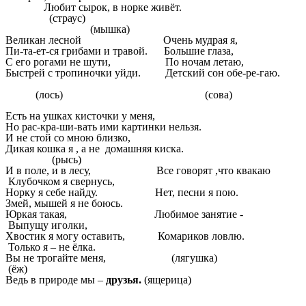
Любит сырок, в норке живёт.
(страус)
(мышка)
Великан лесной Очень мудрая я,
Пи-та-ет-ся грибами и травой. Большие глаза,
С его рогами не шути, По ночам летаю,
Быстрей с тропиночки уйди. Детский сон обе-ре-гаю.
(лось) (сова)
Есть на ушках кисточки у меня,
Но рас-кра-ши-вать ими картинки нельзя.
И не стой со мною близко,
Дикая кошка я , а не домашняя киска.
(рысь)
И в поле, и в лесу, Все говорят ,что квакаю
Клубочком я свернусь,
Норку я себе найду. Нет, песни я пою.
Змей, мышей я не боюсь.
Юркая такая, Любимое занятие -
Выпущу иголки,
Хвостик я могу оставить, Комариков ловлю.
Только я – не ёлка.
Вы не трогайте меня, (лягушка)
(ёж)
Ведь в природе мы –
друзья.
(ящерица)