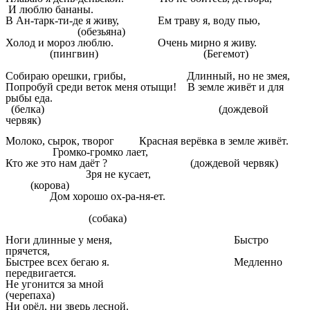
И люблю бананы.
В Ан-тарк-ти-де я живу, Ем траву я, воду пью,
(обезьяна)
Холод и мороз люблю. Очень мирно я живу.
(пингвин) (Бегемот)
Собираю орешки, грибы, Длинный, но не змея,
Попробуй среди веток меня отыщи! В земле живёт и для
рыбы еда.
(белка) (дождевой
червяк)
Молоко, сырок, творог Красная верёвка в земле живёт.
Громко-громко лает,
Кто же это нам даёт ? (дождевой червяк)
Зря не кусает,
(корова)
Дом хорошо ох-ра-ня-ет.
(собака)
Ноги длинные у меня, Быстро
прячется,
Быстрее всех бегаю я. Медленно
передвигается.
Не угонится за мной
(черепаха)
Ни орёл, ни зверь лесной.