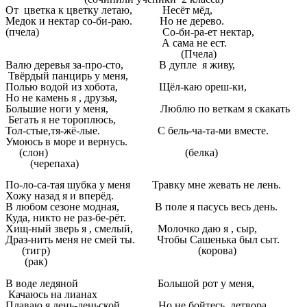
От цветка к цветку летаю, Несёт мёд,
Медок и нектар со-би-раю. Но не дерево.
(пчела) Со-би-ра-ет нектар,
А сама не ест.
(Пчела)
Валю деревья за-про-сто, В дупле я живу,
Твёрдый панцирь у меня,
Полью водой из хобота, Щёл-каю ореш-ки,
Но не камень я , друзья,
Большие ноги у меня, Люблю по веткам я скакать
Бегать я не тороплюсь,
Тол-стые,тя-жё-лые. С бель-ча-та-ми вместе.
Умоюсь в море и вернусь.
(слон) (белка)
(черепаха)
По-ло-са-тая шубка у меня Травку мне жевать не лень.
Хожу назад я и вперёд.
В любом сезоне модная, В поле я пасусь весь день.
Куда, никто не раз-бе-рёт.
Хищ-ный зверь я , смелый, Молочко даю я , сыр,
Драз-нить меня не смей ты. Чтобы Сашенька был сыт.
(тигр) (корова)
(рак)
В воде ледяной Большой рот у меня,
Качаюсь на лианах
Плаваю я день-деньской. Но не бойтесь, детвора,