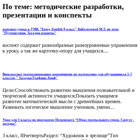
По теме: методические разработки,
презентации и конспекты
конспект урока к УМК "Enjoy English 9 класс" Биболетовой М.З. по теме
"Путешествия. Загадки планеты"
коспект содержит разнообразные разноуровневые упражнения
к уроку, а так же карточку-опору для учащихся....
Внеклассное театрализованное мероприятие по математике для обучающихся 5-7
классов " Загадки Графини Ариф"
Цели:Способствовать развитию мышления познавательной и
творческой активности учащихся;Показать учащимся
развитие математической мысли с древнейших времен.
Развивать логическое мышление учеников, умени...
Урок для 3 класса по программе Неменского “Образ театрального героя. Силуэт -
загадка”
3 класс, IIIчетвертьРаздел: “Художник и зрелище”Тип