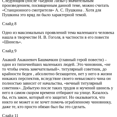
Следующим (после «Бедной Лизы») значительным
произведением, посвященным данной теме, можно считать
«Станционного смотрителя» А. С. Пушкина . Хотя для
Пушкина это вряд ли было характерной темой.
Слайд 8
Одно из максимальных проявлений тема маленького человека
нашла в творчестве Н. В. Гоголя, в частности в его повести
«Шинель».
Слайд 9
Акакий Акакиевич Башмачкин (главный герой повести) –
один из типичнейших маленьких людей. Это чиновник, «не
то чтобы очень замечательный». титулярный советник, до
крайности беден , абсолютно беззащитен, нет у него в жизни
никаких перспектив, вследствие своего невысокого чина он
полностью зависит от начальства, «вечный титулярный
советник». Добытую после таких трудов и мучений шинель у
него в самом скором времени отбирают на улице. Казалось
бы, есть закон, который его защитит. Но оказывается, что
никто не может и не хочет помочь ограбленному чиновнику,
даже те, кто просто обязан был бы это сделать.
Слайд 11