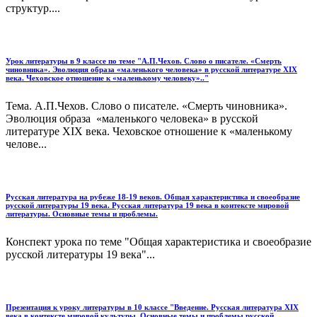
структур....
Урок литературы в 9 классе по теме "А.П.Чехов. Слово о писателе. «Смерть
чиновника». Эволюция образа «маленького человека» в русской литературе XIX
века. Чеховское отношение к «маленькому человеку».."
Тема. А.П.Чехов. Слово о писателе. «Смерть чиновника».
Эволюция образа «маленького человека» в русской
литературе XIX века. Чеховское отношение к «маленькому
челове...
Русская литература на рубеже 18-19 веков. Общая характеристика и своеобразие
русской литературы 19 века. Русская литература 19 века в контексте мировой
литературы. Основные темы и проблемы.
Конспект урока по теме "Общая характеристика и своеобразие
русской литературы 19 века"...
Презентация к уроку литературы в 10 классе "Введение. Русская литература XIX
века в контексте мировой культуры. Основные темы и проблемы русской