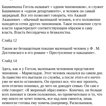
Башмачкина Гоголь называет « одним чиновником», и служит
Башмачкин в «одном департаменте», и человек он самый
заурядный. Все это позволяет говорить, что Акакий
Акакиевич – обычный маленький человек, в его положении
находятся сотни других чиновников. Такое положение слуги
власти характеризует соответствующим образом и саму
власть. Власть бессердечна и безжалостна.
Слайд 12
Таким же беззащитным показан маленький человек у Ф . М.
Достоевского в его романе « Преступление и наказание».
Слайд 14
Здесь, как и у Гоголя, маленьким человеком представлен
чиновник – Мармеладов. Этот человек оказался на самом дне.
За пьянство его выгнали со службы, а после этого его ничто
уже не могло остановить. Он пропил все, что мог пропить,
хотя отлично понимал, до чего он доводит семью. Он сам о
себе говорит: «Я звериный образ имею». Конечно, он больше
всех виноват в своем положении, но примечательно и то, что
ему никто не хочет помочь, все над ним смеются, лишь
немногие готовы ему помочь (например, Раскольников,