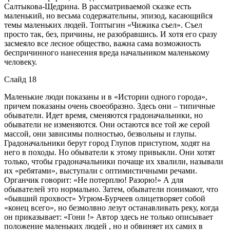
Салтыкова-Щедрина. В рассматриваемой сказке есть
маленький, но весьма содержательны, эпизод, касающийся
темы маленьких людей. Топтыгин «Чижика съел». Съел
просто так, без, причины, не разобравшись. И хотя его сразу
засмеяло все лесное общество, важна сама возможность
беспричинного нанесения вреда начальником маленькому
человеку.
Слайд 18
Маленькие люди показаны и в «Истории одного города»,
причем показаны очень своеобразно. Здесь они – типичные
обыватели. Идет время, сменяются градоначальники, но
обыватели не изменяются. Они остаются все той же серой
массой, они зависимы полностью, безвольны и глупы.
Градоначальники берут город Глупов приступом, ходят на
него в походы. Но обыватели к этому привыкли. Они хотят
только, чтобы градоначальники почаще их хвалили, называли
их «ребятами», выступали с оптимистичными речами.
Органчик говорит: «Не потерплю! Разорю!» А для
обывателей это нормально. Затем, обыватели понимают, что
«бывший прохвост» Угрюм-Бурчеев олицетворяет собой
«конец всего», но безмолвно лезут останавливать реку, когда
он приказывает: «Гони !» Автор здесь не только описывает
положение маленьких людей , но и обвиняет их самих в