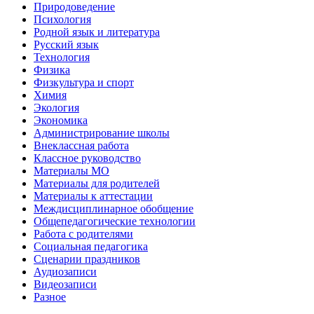
Природоведение
Психология
Родной язык и литература
Русский язык
Технология
Физика
Физкультура и спорт
Химия
Экология
Экономика
Администрирование школы
Внеклассная работа
Классное руководство
Материалы МО
Материалы для родителей
Материалы к аттестации
Междисциплинарное обобщение
Общепедагогические технологии
Работа с родителями
Социальная педагогика
Сценарии праздников
Аудиозаписи
Видеозаписи
Разное