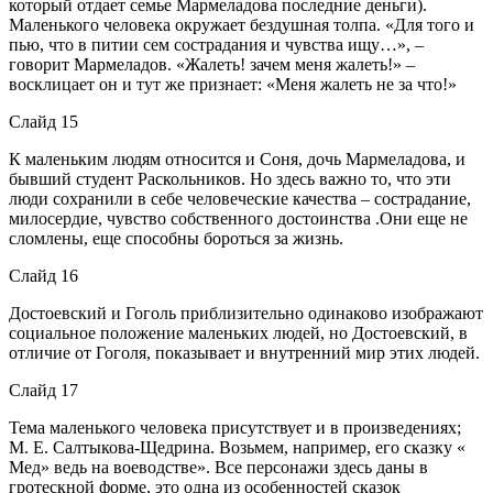
который отдает семье Мармеладова последние деньги).
Маленького человека окружает бездушная толпа. «Для того и
пью, что в питии сем сострадания и чувства ищу…», –
говорит Мармеладов. «Жалеть! зачем меня жалеть!» –
восклицает он и тут же признает: «Меня жалеть не за что!»
Слайд 15
К маленьким людям относится и Соня, дочь Мармеладова, и
бывший студент Раскольников. Но здесь важно то, что эти
люди сохранили в себе человеческие качества – сострадание,
милосердие, чувство собственного достоинства .Они еще не
сломлены, еще способны бороться за жизнь.
Слайд 16
Достоевский и Гоголь приблизительно одинаково изображают
социальное положение маленьких людей, но Достоевский, в
отличие от Гоголя, показывает и внутренний мир этих людей.
Слайд 17
Тема маленького человека присутствует и в произведениях;
М. Е. Салтыкова-Щедрина. Возьмем, например, его сказку «
Мед» ведь на воеводстве». Все персонажи здесь даны в
гротескной форме, это одна из особенностей сказок