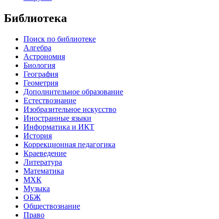
Библиотека
Поиск по библиотеке
Алгебра
Астрономия
Биология
География
Геометрия
Дополнительное образование
Естествознание
Изобразительное искусство
Иностранные языки
Информатика и ИКТ
История
Коррекционная педагогика
Краеведение
Литература
Математика
МХК
Музыка
ОБЖ
Обществознание
Право