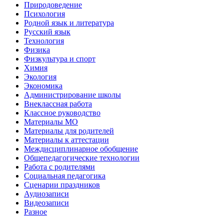
Природоведение
Психология
Родной язык и литература
Русский язык
Технология
Физика
Физкультура и спорт
Химия
Экология
Экономика
Администрирование школы
Внеклассная работа
Классное руководство
Материалы МО
Материалы для родителей
Материалы к аттестации
Междисциплинарное обобщение
Общепедагогические технологии
Работа с родителями
Социальная педагогика
Сценарии праздников
Аудиозаписи
Видеозаписи
Разное