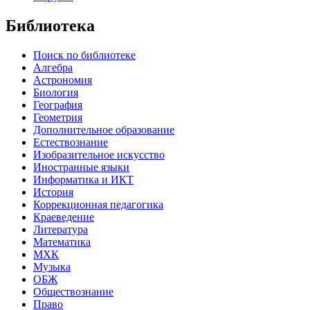
Библиотека
Поиск по библиотеке
Алгебра
Астрономия
Биология
География
Геометрия
Дополнительное образование
Естествознание
Изобразительное искусство
Иностранные языки
Информатика и ИКТ
История
Коррекционная педагогика
Краеведение
Литература
Математика
МХК
Музыка
ОБЖ
Обществознание
Право