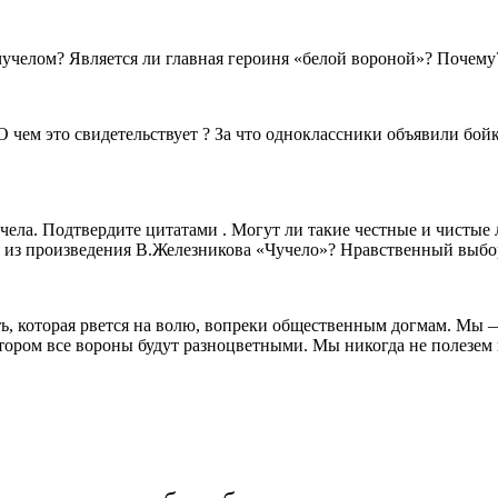
учелом? Является ли главная героиня «белой вороной»? Почему?
О чем это свидетельствует ? За что одноклассники объявили бой
чела. Подтвердите цитатами . Могут ли такие честные и чистые
я из произведения В.Железникова «Чучело»? Нравственный выбор
ь, которая рвется на волю, вопреки общественным догмам. Мы 
ором все вороны будут разноцветными. Мы никогда не полезем в