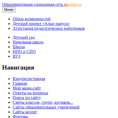
Образовательная социальная сеть
ns
portal.ru
Меню
Обзор возможностей
Детский проект «Алые паруса»
Аттестация педагогических работников
Детский сад
Начальная школа
Школа
НПО и СПО
ВУЗ
Навигация
Вход/регистрация
Главная
Мой мини-сайт
Ответы на вопросы
Поиск по сайту
Сайты классов, групп, кружков...
Сайты образовательных учреждений
Сайты коллег
Форумы