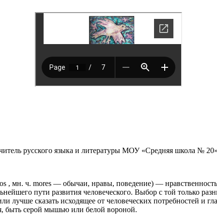
читель русского языка и литературы МОУ «Средняя школа № 20» 
 mos , мн. ч. mores — обычаи, нравы, поведение) — нравственнос
альнейшего пути развития человеческого. Выбор с той только раз
ли лучше сказать исходящее от человеческих потребностей и гла
ся, быть серой мышью или белой вороной.