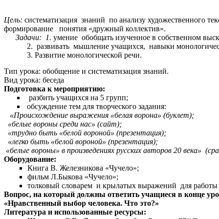
Цель:
систематизация знаний по анализу художественного тек
формирование понятия «дружный коллектив».
Задачи: 1.
умение обобщать изученное в собственном выс
2. развивать мышление учащихся, навыки монологиче
3. Развитие монологической речи.
Тип урока: обобщение и систематизация знаний.
Вид урока: беседа
Подготовка к мероприятию:
разбить учащихся на 5 групп;
обсуждение тем для творческого задания:
«Происхождение выражения «белая ворона» (буклет);
«белые вороны среди нас» (сайт);
«трудно быть «белой вороной» (презентация);
«легко быть «белой вороной» (презентация);
«белые вороны» в произведениях русских авторов 20 века» (ср
Оборудование:
Книга В. Железникова «Чучело»;
фильм Л.Быкова «Чучело»;
толковый словарем и крылатых выражений для работы с
Вопрос, на который должны ответить учащиеся в конце уро
«Нравственный выбор человека. Что это?»
Литература и использованные ресурсы: