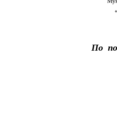
Мун
По по