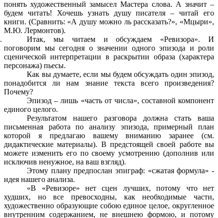
понять художественный замысел Мастера слова. А значит –
будем читать! Хочешь узнать душу писателя – читай его
книги. (Сравнить: «А душу можно ль рассказать?», «Мцыри»,
М.Ю. Лермонтов).
Итак, мы читаем и обсуждаем «Ревизора». И
поговорим мы сегодня о значении одного эпизода и роли
сценической интерпретации в раскрытии образа (характера
персонажа) пьесы.
Как вы думаете, если мы будем обсуждать один эпизод,
понадобится ли нам знание текста всего произведения?
Почему?
Эпизод – лишь «часть от числа», составной компонент
единого целого.
Результатом нашего разговора должна стать ваша
письменная работа по анализу эпизода, примерный план
которой я предлагаю вашему вниманию заранее (см.
дидактические материалы). В предстоящей своей работе вы
можете изменить его по своему усмотрению (дополнив или
исключив ненужное, на ваш взгляд).
Этому плану предпослан эпиграф: «сжатая формула» -
идея нашего анализа.
«В «Ревизоре» нет сцен лучших, потому что нет
худших, но все превосходны, как необходимые части,
художественно образующие собою единое целое, округленное
внутренним содержанием, не внешнею формою, и потому