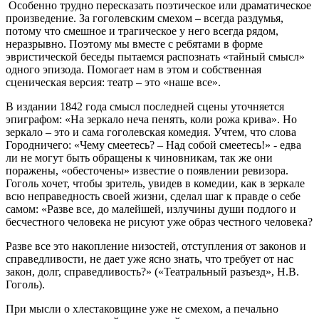
Особенно трудно пересказать поэтическое или драматическое
произведение. За гоголевским смехом – всегда раздумья,
потому что смешное и трагическое у него всегда рядом,
неразрывно. Поэтому мы вместе с ребятами в форме
эвристической беседы пытаемся распознать «тайный смысл»
одного эпизода. Помогает нам в этом и собственная
сценическая версия: театр – это «наше все».
В издании 1842 года смысл последней сцены уточняется
эпиграфом: «На зеркало неча пенять, коли рожа крива». Но
зеркало – это и сама гоголевская комедия. Учтем, что слова
Городничего: «Чему смеетесь? – Над собой смеетесь!» - едва
ли не могут быть обращены к чиновникам, так же они
поражены, «обесточены» известие о появлении ревизора.
Гоголь хочет, чтобы зритель, увидев в комедии, как в зеркале
всю неправедность своей жизни, сделал шаг к правде о себе
самом: «Разве все, до малейшей, излучины души подлого и
бесчестного человека не рисуют уже образ честного человека?
Разве все это накопление низостей, отступления от законов и
справедливости, не дает уже ясно знать, что требует от нас
закон, долг, справедливость?» («Театральный разъезд», Н.В.
Гоголь).
При мысли о хлестаковщине уже не смехом, а печально