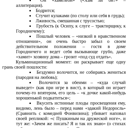
Он «хамелеон» («Хам ли он?» –
аллитерация).
Бодрится;
Стучит кулаками (по столу или себя в грудь);
Лживость, смешанная с трусостью;
Грубость (к Осипу, к слуге – трактирщику, к
Городничему);
Пошлый человек – «низкий в нравственном
отношении», он очень быстро забыл о своем
действительном положении – гостя в доме
Городничего и ведет себя вызывающе грубо, даже
«хамит» хозяину дома – грозит «под суд отдать».
Кульминационный момент: он раскрывает еще одну
грань своей пошлости:
Бездумно волочится, не собираясь жениться
(пародия на любовь);
Волочится за обеими – «куда случай
выведет» (как при игре в вист), в который он играет
почему-то впятером, его цель – «к дочке какой-нибудь
хорошенькой подкатиться»;
Вкусить истинные плоды просвещения ему,
видимо, лень было – перед нами «эдакий Недоросль»
(Сравнить с комедией Фонвизина); убивает наповал
своей репликой: «с Пушкиным на дружеской ноге», и
тут же: «Зачем же писать? Я и так их знаю» (о стихах