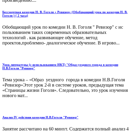
произведению....
Бессмертная комедия Н. В. Гоголя « Ревизор» (Обобщающий урок по комедии Н. В.
Гоголя ) ( 2 часа)
Обобщающий урок по комедии Н. В. Гоголя " Ревизор" с ис
пользованием таких современных образовательных
технологий . как развивающее обучение, метод
проектов,проблемно- диалогическое обучение. В игрово...
Урок литературы (с использованием ИКТ) "Образ уездного города в комедии
Н.В.Гоголя "Ревизор"
Тема урока – «Образ уездного города в комедии Н.В.Гоголя
«Ревизор»Этот урок 2-й в системе уроков, предыдущая тема
«Страницы жизни Гоголя». Следовательно, это урок изучения
нового мат...
Анализ IV действия комедии Н.В.Гоголя "Ревизор"
Занятие рассчитано на 60 минут. Содержится полный анализ 4