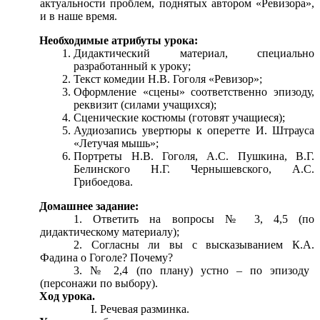
актуальности проблем, поднятых автором «Ревизора»,
и в наше время.
Необходимые атрибуты урока:
Дидактический материал, специально
разработанный к уроку;
Текст комедии Н.В. Гоголя «Ревизор»;
Оформление «сцены» соответственно эпизоду,
реквизит (силами учащихся);
Сценические костюмы (готовят учащиеся);
Аудиозапись увертюры к оперетте И. Штрауса
«Летучая мышь»;
Портреты Н.В. Гоголя, А.С. Пушкина, В.Г.
Белинского Н.Г. Чернышевского, А.С.
Грибоедова.
Домашнее задание:
Ответить на вопросы № 3, 4,5 (по
дидактическому материалу);
Согласны ли вы с высказыванием К.А.
Фадина о Гоголе? Почему?
№ 2,4 (по плану) устно – по эпизоду
(персонажи по выбору).
Ход урока.
Речевая разминка.