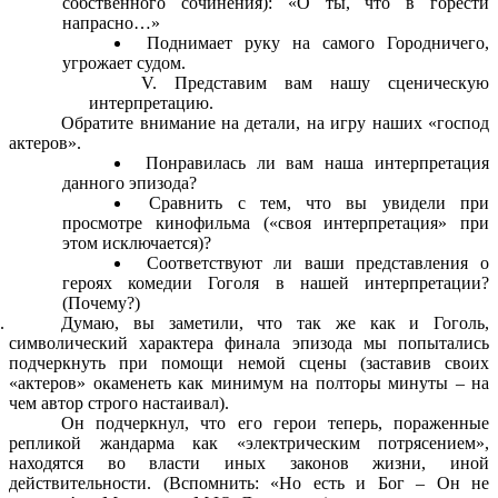
собственного сочинения): «О ты, что в горести
напрасно…»
Поднимает руку на самого Городничего,
угрожает судом.
Представим вам нашу сценическую
интерпретацию.
Обратите внимание на детали, на игру наших «господ
актеров».
Понравилась ли вам наша интерпретация
данного эпизода?
Сравнить с тем, что вы увидели при
просмотре кинофильма («своя интерпретация» при
этом исключается)?
Соответствуют ли ваши представления о
героях комедии Гоголя в нашей интерпретации?
(Почему?)
Думаю, вы заметили, что так же как и Гоголь,
символический характера финала эпизода мы попытались
подчеркнуть при помощи немой сцены (заставив своих
«актеров» окаменеть как минимум на полторы минуты – на
чем автор строго настаивал).
Он подчеркнул, что его герои теперь, пораженные
репликой жандарма как «электрическим потрясением»,
находятся во власти иных законов жизни, иной
действительности. (Вспомнить: «Но есть и Бог – Он не