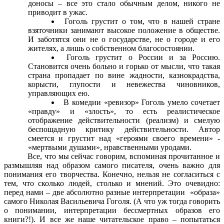
доносы – все это стало обычным делом, никого не
приводит в ужас.
Гоголь грустит о том, что в нашей стране
взяточники занимают высокое положение в обществе.
И заботятся они не о государстве, не о городе и его
жителях, а лишь о собственном благосостоянии.
Гоголь грустит о России и за Россию.
Становится очень больно и горько от мысли, что такая
страна пропадает по вине жадности, казнокрадства,
корысти, глупости и невежества чиновников,
управляющих ею.
В комедии «ревизор» Гоголь умело сочетает
«правду» и «злость», то есть реалистическое
отображение действительности (реализм) и смелую
беспощадную критику действительности. Автор
смеется и грустит над «героями своего времени» -
«мертвыми душами», нравственными уродами.
Все, что мы сейчас говорим, вспоминая прочитанное и
размышляя над образом самого писателя, очень важно для
понимания его творчества. Конечно, нельзя не согласиться с
тем, что сколько людей, столько и мнений. Это очевидно:
перед нами – две абсолютно разные интерпретации «образа»
самого Николая Васильевича Гоголя. (А что уж тогда говорить
о понимании, интерпретации бессмертных образов его
книги?!). И все же наше читательское право – попытаться