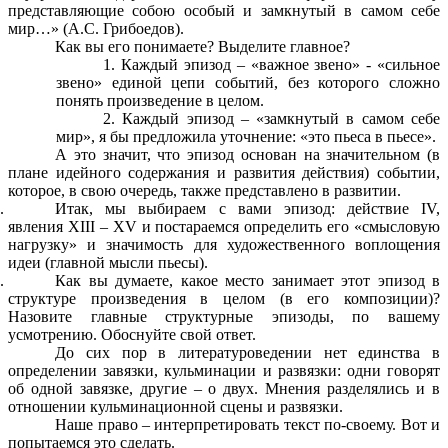
представляющие собою особый и замкнутый в самом себе
мир…» (А.С. Грибоедов).
Как вы его понимаете? Выделите главное?
Каждый эпизод – «важное звено» - «сильное
звено» единой цепи событий, без которого сложно
понять произведение в целом.
Каждый эпизод – «замкнутый в самом себе
мир», я бы предложила уточнение: «это пьеса в пьесе».
А это значит, что эпизод основан на значительном (в
плане идейного содержания и развития действия) событии,
которое, в свою очередь, также представлено в развитии.
Итак, мы выбираем с вами эпизод: действие IV,
явления XIII – XV и постараемся определить его «смысловую
нагрузку» и значимость для художественного воплощения
идеи (главной мысли пьесы).
Как вы думаете, какое место занимает этот эпизод в
структуре произведения в целом (в его композиции)?
Назовите главные структурные эпизоды, по вашему
усмотрению. Обоснуйте свой ответ.
До сих пор в литературоведении нет единства в
определении завязки, кульминации и развязки: одни говорят
об одной завязке, другие – о двух. Мнения разделялись и в
отношении кульминационной сцены и развязки.
Наше право – интерпретировать текст по-своему. Вот и
попытаемся это сделать.