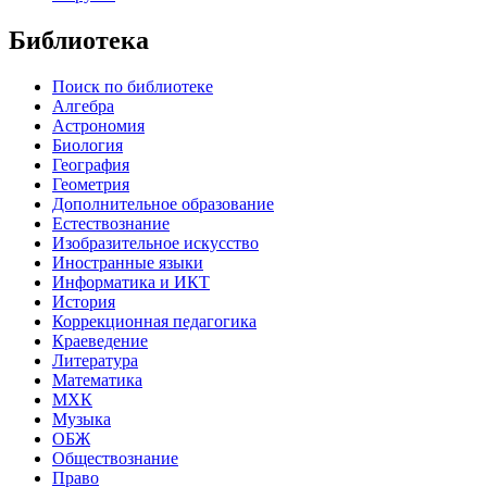
Библиотека
Поиск по библиотеке
Алгебра
Астрономия
Биология
География
Геометрия
Дополнительное образование
Естествознание
Изобразительное искусство
Иностранные языки
Информатика и ИКТ
История
Коррекционная педагогика
Краеведение
Литература
Математика
МХК
Музыка
ОБЖ
Обществознание
Право