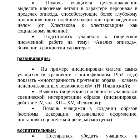
Помочь учащимся целенаправленно
выделять ключевые детали в характере персонажа в
пределах эпизода, способствующие более глубокому
проникновению в идейное содержание произведения в
целом (от Хлестакова к хлестаковщине как
социальному явлению);
Подготовить учащихся к творческой
письменной работе на тему: «Анализ эпизода».
Значение в раскрытии характера».
развивающие:
На примере инсценировки силами самих
учащихся (в сравнении с кинофильмом 1952 года)
показать «многогранность прочтения образа – кладезь
неиспользованных возможностей». (И. Ильинский);
Выявить творческие способности учащихся в
сценической интерпретации образов (инсценировка,
действие IV, явл. XII – XV, «Ревизор»);
Помочь учащимся в создании образов
(костюмы, декорации, музыкальное оформление,
постановка сценической речи, мизансцены).
воспитательные:
Постараться убедить учащихся в