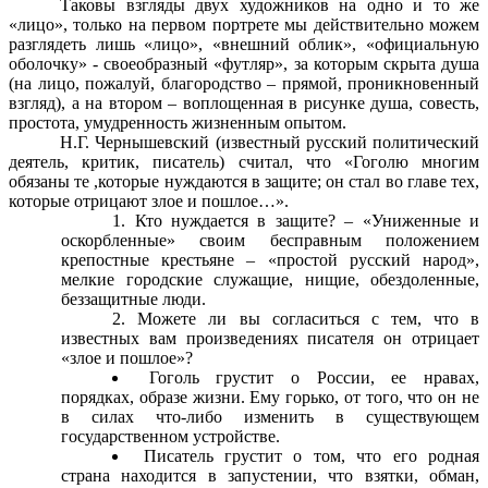
Таковы взгляды двух художников на одно и то же
«лицо», только на первом портрете мы действительно можем
разглядеть лишь «лицо», «внешний облик», «официальную
оболочку» - своеобразный «футляр», за которым скрыта душа
(на лицо, пожалуй, благородство – прямой, проникновенный
взгляд), а на втором – воплощенная в рисунке душа, совесть,
простота, умудренность жизненным опытом.
Н.Г. Чернышевский (известный русский политический
деятель, критик, писатель) считал, что «Гоголю многим
обязаны те ,которые нуждаются в защите; он стал во главе тех,
которые отрицают злое и пошлое…».
Кто нуждается в защите? – «Униженные и
оскорбленные» своим бесправным положением
крепостные крестьяне – «простой русский народ»,
мелкие городские служащие, нищие, обездоленные,
беззащитные люди.
Можете ли вы согласиться с тем, что в
известных вам произведениях писателя он отрицает
«злое и пошлое»?
Гоголь грустит о России, ее нравах,
порядках, образе жизни. Ему горько, от того, что он не
в силах что-либо изменить в существующем
государственном устройстве.
Писатель грустит о том, что его родная
страна находится в запустении, что взятки, обман,