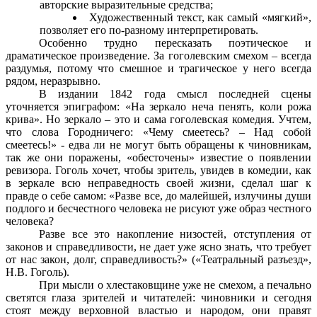
авторские выразительные средства;
Художественный текст, как самый «мягкий»,
позволяет его по-разному интерпретировать.
Особенно трудно пересказать поэтическое и
драматическое произведение. За гоголевским смехом – всегда
раздумья, потому что смешное и трагическое у него всегда
рядом, неразрывно.
В издании 1842 года смысл последней сцены
уточняется эпиграфом: «На зеркало неча пенять, коли рожа
крива». Но зеркало – это и сама гоголевская комедия. Учтем,
что слова Городничего: «Чему смеетесь? – Над собой
смеетесь!» - едва ли не могут быть обращены к чиновникам,
так же они поражены, «обесточены» известие о появлении
ревизора. Гоголь хочет, чтобы зритель, увидев в комедии, как
в зеркале всю неправедность своей жизни, сделал шаг к
правде о себе самом: «Разве все, до малейшей, излучины души
подлого и бесчестного человека не рисуют уже образ честного
человека?
Разве все это накопление низостей, отступления от
законов и справедливости, не дает уже ясно знать, что требует
от нас закон, долг, справедливость?» («Театральный разъезд»,
Н.В. Гоголь).
При мысли о хлестаковщине уже не смехом, а печально
светятся глаза зрителей и читателей: чиновники и сегодня
стоят между верховной властью и народом, они правят