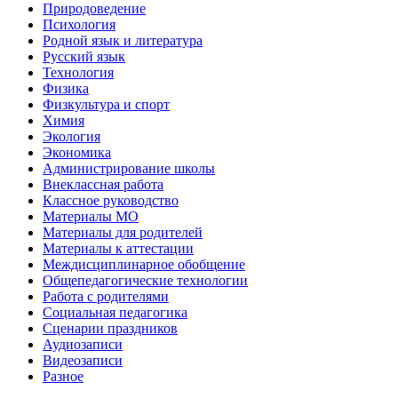
Природоведение
Психология
Родной язык и литература
Русский язык
Технология
Физика
Физкультура и спорт
Химия
Экология
Экономика
Администрирование школы
Внеклассная работа
Классное руководство
Материалы МО
Материалы для родителей
Материалы к аттестации
Междисциплинарное обобщение
Общепедагогические технологии
Работа с родителями
Социальная педагогика
Сценарии праздников
Аудиозаписи
Видеозаписи
Разное