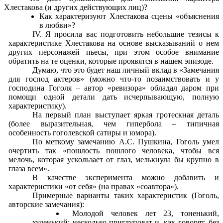
Хлестакова (и других действующих лиц)?
Как характеризуют Хлестакова сцены «объяснения
в любви»?
Я просила вас подготовить небольшие тезисы к
характеристике Хлестакова на основе высказываний о нем
других персонажей пьесы, при этом особое внимание
обратить на те оценки, которые проявятся в нашем эпизоде.
Думаю, что это будет наш личный вклад в «Замечания
для господ актеров» (можно что-то позаимствовать и у
господина Гоголя – автор «ревизора» обладал даром при
помощи одной детали дать исчерпывающую, полную
характеристику).
На первый план выступает яркая гротескная деталь
(более выразительная, чем гипербола – типичная
особенность гоголевской сатиры и юмора).
По меткому замечанию А.С. Пушкина, Гоголь умел
очертить так «пошлость пошлого человека, чтобы вся
мелочь, которая ускользает от глаз, мелькнула бы крупно в
глаза всем».
В качестве эксперимента можно добавить и
характеристики «от себя» (на правах «соавтора»).
Примерные варианты таких характеристик (Гоголь,
авторские замечания):
Молодой человек лет 23, тоненький,
худенький; несколько приглуповат и, как говорят, без