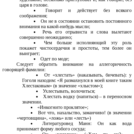
царя в голове.
Говорит и действует без всякого
соображения;
Он не в состоянии остановить постоянного
внимания на какой-нибудь мысли;
Речь его отрывиста и слова вылетают
совершенно неожиданно;
Чем больше исполняющий эту роль
покажет чистосердечия и простоты, тем более он
выиграет;
Одет по моде;
Следует обратить внимание на аллегоричность
говорящей фамилии:
От «хлестать» (наказывать, бичевать): у
Гоголя находим: «Я размахнулся в моей книге таким
Хлестаковым» (в значение «хлыстом»);
Ухлестывать, волочиться;
Хлестать водку (напиться) – в переносном
значении.
«Инкогнито проклятое»;
Вот что, нахальство, заманчиво! (в значении
«чертовщина», «ложь» или «лесть»)
Литературовед Манн: Он как вода
принимает форму любого сосуда;