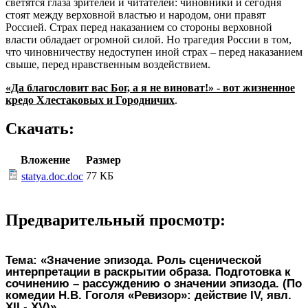
светятся глаза зрителей и читателей: чиновники и сегодня
стоят между верховной властью и народом, они правят
Россией. Страх перед наказанием со стороны верховной
власти обладает огромной силой. Но трагедия России в том,
что чиновничеству недоступен иной страх – перед наказанием
свыше, перед нравственным воздействием.
«Да благословит вас Бог, а я не виноват!» - вот жизненное
кредо Хлестаковых и Городничих
.
Скачать:
Вложение
Размер
77 КБ
statya.doc.doc
Предварительный просмотр:
Тема: «Значение эпизода. Роль сценической
интерпретации в раскрытии образа. Подготовка к
сочинению – рассуждению о значении эпизода. (По
комедии Н.В. Гоголя «Ревизор»: действие IV, явл.
XII - XV)».