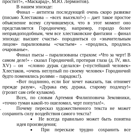
простит!», «Маскарад», М.Ю. Лермонтов).
В нашем эпизоде:
Финал – антитеза последующей очень скоро развязке
(письмо Хлестакова – «всех высекло!») – дает такое простое
объяснение всему случившемуся, что в этот момент оно
представляется Городничему, например, гораздо более
неправдоподобным, чем все хлестаковские фантазии – финал
эпизода: высшее счастье- породниться со «значительным
лицом» парализованы «счастьем» - «продлись, продлись
очарованье».
Финал пьесы – парализованы страхом: «Что за черт! В
самом деле!» - сказал Городничий, протирая глаза (д. IV, явл.
XV) – он «словно дурак сделался» («пустейший человек»
Хлестаков, «очень неглупый по своему человек» Городничий
будто поменялись ролями – парадокс!).
«Вот подлинно, если Бог хочет наказать, так отнимет
прежде разум», «Дурака ему, дурака, старому подлецу!»
(грозит сам себе кулаком).
Всех, по словам Артемия Филипповича Земляники,
«точно туман какой-то ошеломил, черт попутал!».
Почему пересказ художественного текста не может
сохранить силу воздействия самого текста?
Не всегда правильно может быть понятна
идея произведения;
При пересказе трудно сохранить все