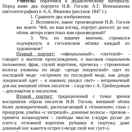
Учитель:
обратимся к дидактическому материалу.
Перед вами два портрета Н.В. Гоголя: А.Г. Венецианова
(автолитография) и А.А. Иванова (рисунок 1847 г.).
Сравните два изображения.
Вспомните, какие произведения Н.В. Гоголя
вы знаете. Чей, на ваш взгляд, портрет доносит до нас
облик автора известных вам произведений?
Что, по вашему мнению, стремился
подчеркнуть в гоголевском облике каждый из
художников?
Первый портрет:
«официальный», «светский» -
говорит о знатном происхождении, о высоком социальном
положении; фрак, глухой воротник, прическа – стриженные
волосы уложены по моде: «денди лондонский» одет по
последней моде: «острижен по последней моде, как денди
лондонский одет – и наконец увидел свет» - непривычный
для нас внешний облик писателя – сходство с А. Грибоедовым
– дипломатом и писателем.
Второй портрет:
традиционный с точки зрения
восприятия образа писателя Н.В. Гоголя, внешний облик
более демократичный, располагающий к сближению; глаза с
прищуром, улыбка «с хитрецой», длинные волосы – признак –
примета вольнодумия – свободы мысли («кудри русые до
плеч»); отложной воротник рубашки и сюртука; даже
длинный нос кажется острее («везде свой нос сует»).