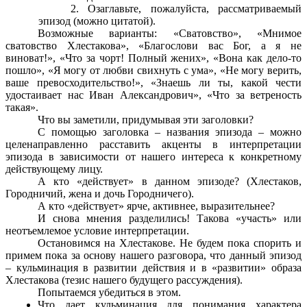
Озаглавьте, пожалуйста, рассматриваемый
эпизод (можно цитатой).
Возможные варианты: «Сватовство», «Мнимое
сватовство Хлестакова», «Благослови вас Бог, а я не
виноват!», «Что за чорт! Полный жених», «Вона как дело-то
пошло», «Я могу от любви свихнуть с ума», «Не могу верить,
ваше превосходительство!», «Знаешь ли ты, какой чести
удостаивает нас Иван Александрович», «Что за ветреность
такая».
Что вы заметили, придумывая эти заголовки?
С помощью заголовка – названия эпизода – можно
целенаправленно расставить акценты в интерпретации
эпизода в зависимости от нашего интереса к конкретному
действующему лицу.
А кто «действует» в данном эпизоде? (Хлестаков,
Городничий, жена и дочь Городничего).
А кто «действует» ярче, активнее, выразительнее?
И снова мнения разделились! Такова «участь» или
неотъемлемое условие интерпретации.
Остановимся на Хлестакове. Не будем пока спорить и
примем пока за основу нашего разговора, что данный эпизод
– кульминация в развитии действия и в «развитии» образа
Хлестакова (тезис нашего будущего рассуждения).
Попытаемся убедиться в этом.
Что дает кульминация для понимания характера