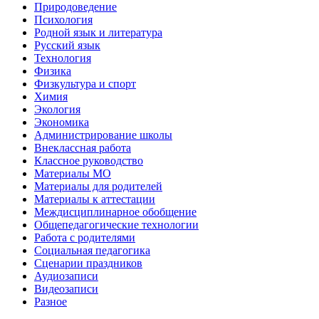
Природоведение
Психология
Родной язык и литература
Русский язык
Технология
Физика
Физкультура и спорт
Химия
Экология
Экономика
Администрирование школы
Внеклассная работа
Классное руководство
Материалы МО
Материалы для родителей
Материалы к аттестации
Междисциплинарное обобщение
Общепедагогические технологии
Работа с родителями
Социальная педагогика
Сценарии праздников
Аудиозаписи
Видеозаписи
Разное