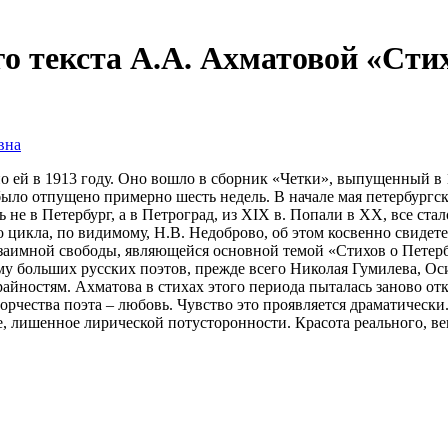
о текста А.А. Ахматовой «Сти
вна
ей в 1913 году. Оно вошло в сборник «Четки», выпущенный в 19
было отпущено примерно шесть недель. В начале мая петербургск
 не в Петербург, а в Петроград, из XIX в. Попали в XX, все ст
 цикла, по видимому, Н.В. Недоброво, об этом косвенно свидете
 взаимной свободы, являющейся основной темой «Стихов о Петер
му больших русских поэтов, прежде всего Николая Гумилева, О
райностям. Ахматова в стихах этого периода пыталась заново от
ворчества поэта – любовь. Чувство это проявляется драматическ
е, лишенное лирической потусторонности. Красота реального, в