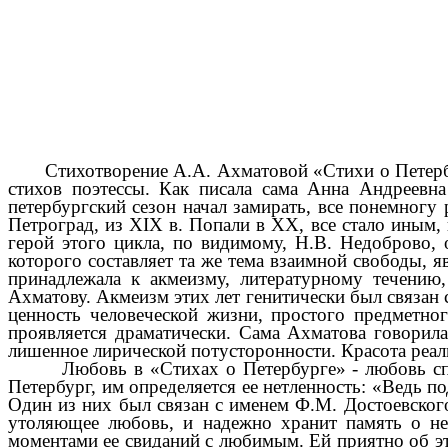
Стихотворение А.А. Ахматовой «Стихи о Петерб
стихов поэтессы. Как писала сама Анна Андреевна
петербургский сезон начал замирать, все понемногу 
Петроград, из XIX в. Попали в XX, все стало иным,
герой этого цикла, по видимому, Н.В. Недоброво, о
которого составляет та же тема взаимной свободы, 
принадлежала к акмеизму, литературному течению
Ахматову. Акмеизм этих лет генитически был связан 
ценность человеческой жизни, простого предметног
проявляется драматически. Сама Ахматова говорил
лишенное лирической потусторонности. Красота реал
Любовь в «Стихах о Петербурге» - любовь спокойн
Петербург, им определяется ее нетленность: «Ведь по
Один из них был связан с именем Ф.М. Достоевского
утоляющее любовь, и надежно хранит память о ней
моментами ее свиданий с любимым. Ей приятно об эт