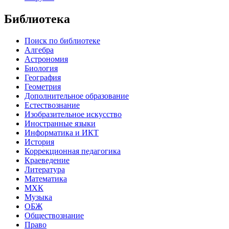
Библиотека
Поиск по библиотеке
Алгебра
Астрономия
Биология
География
Геометрия
Дополнительное образование
Естествознание
Изобразительное искусство
Иностранные языки
Информатика и ИКТ
История
Коррекционная педагогика
Краеведение
Литература
Математика
МХК
Музыка
ОБЖ
Обществознание
Право