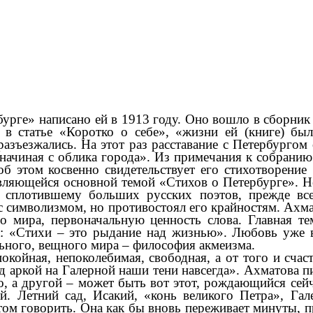
урге» написано ей в 1913 году. Оно вошло в сборник
 в статье «Коротко о себе», «жизни ей (книге) б
разъезжались. На этот раз расставание с Петербургом
 начиная с облика города». Из примечания к собрани
б этом косвенно свидетельствует его стихотворение
являющейся основной темой «Стихов о Петербурге». 
, сплотившему больших русских поэтов, прежде в
с символизмом, но противостоял его крайностям. Ахма
о мира, первоначальную ценность слова. Главная те
а: «Стихи – это рыдание над жизнью». Любовь уже в
ьного, вещного мира – философия акмеизма.
ая, непоколебимая, свободная, а от того и счаст
д аркой на Галерной наши тени навсегда». Ахматова п
, а другой – может быть вот этот, рождающийся сейча
. Летний сад, Исакий, «конь великого Петра», Гале
ом говорить. Она как бы вновь переживает минуты, 