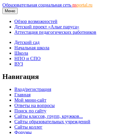
Образовательная социальная сеть
ns
portal.ru
Меню
Обзор возможностей
Детский проект «Алые паруса»
Аттестация педагогических работников
Детский сад
Начальная школа
Школа
НПО и СПО
ВУЗ
Навигация
Вход/регистрация
Главная
Мой мини-сайт
Ответы на вопросы
Поиск по сайту
Сайты классов, групп, кружков...
Сайты образовательных учреждений
Сайты коллег
Форумы