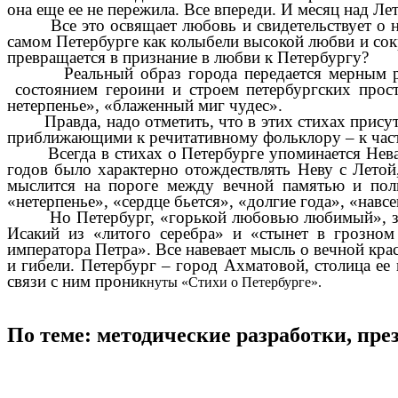
она еще ее не пережила. Все впереди. И месяц над Ле
Все это освящает любовь и свидетельствует о ней
самом Петербурге как колыбели высокой любви и сок
превращается в признание в любви к Петербургу?
Реальный образ города передается мерным ритм
состоянием героини и строем петербургских простр
нетерпенье», «блаженный миг чудес».
Правда, надо отметить, что в этих стихах присутст
приближающими к речитативному фольклору – к часту
Всегда в стихах о Петербурге упоминается Нева. Зд
годов было характерно отождествлять Неву с Летой
мыслится на пороге между вечной памятью и полн
«нетерпенье», «сердце бьется», «долгие года», «навсе
Но Петербург, «горькой любовью любимый», здесь 
Исакий из «литого серебра» и «стынет в грозном
императора Петра». Все навевает мысль о вечной крас
и гибели. Петербург – город Ахматовой, столица ее
связи с ним прони
кнуты «Стихи о Петербурге».
По теме: методические разработки, пр