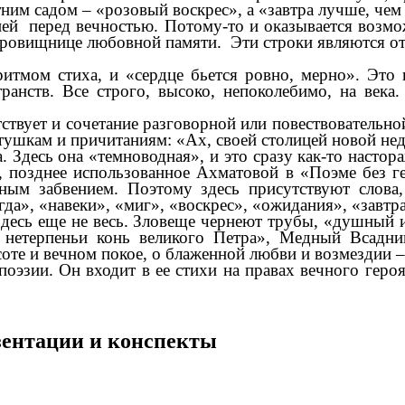
тним садом – «розовый воскрес», а «завтра лучше, чем
 перед вечностью. Потому-то и оказывается возмож
ровищнице любовной памяти. Эти строки являются от
ом стиха, и «сердце бьется ровно, мерно». Это 
анств. Все строго, высоко, непоколебимо, на века.
вует и сочетание разговорной или повествовательно
шкам и причитаниям: «Ах, своей столицей новой недо
есь она «темноводная», и это сразу как-то настора
, позднее использованное Ахматовой в «Поэме без ге
ым забвением. Поэтому здесь присутствуют слова
гда», «навеки», «миг», «воскрес», «ожидания», «завтра
еще не весь. Зловеще чернеют трубы, «душный и су
 нетерпеньи конь великого Петра», Медный Всадн
оте и вечном покое, о блаженной любви и возмездии –
 поэзии. Он входит в ее стихи на правах вечного гер
езентации и конспекты