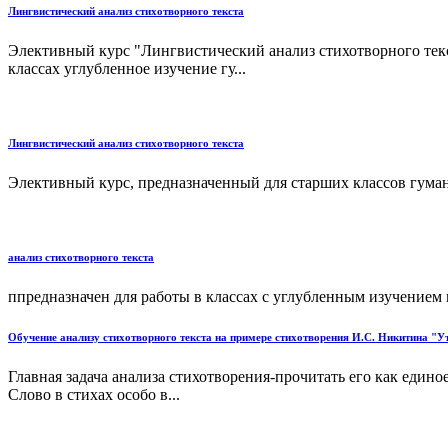
Лингвистический анализ стихотворного текста
Элективный курс "Лингвистический анализ стихотворного тек
классах углубленное изучение гу...
Лингвистический анализ стихотворного текста
Элективный курс, предназначенный для старших классов гуман
анализ стихотворного текста
ппредназначен для работы в классах с углубленным изучением н
Обучение анализу стихотворного текста на примере стихотворения И.С. Никитина "У
Главная задача анализа стихотворения-прочитать его как един
Слово в стихах особо в...