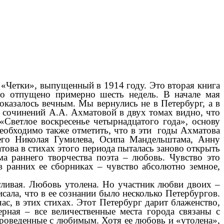
 «Четки», выпущенный в 1914 году. Это вторая книга
ыло отпущено примерно шесть недель. В начале мая
 оказалось вечным. Мы вернулись не в Петербург, а в
ю сочинений А.А. Ахматовой в двух томах видно, что
 «Светлое воскресенье четырнадцатого года», основу
Необходимо также отметить, что в эти годы Ахматова
сего Николая Гумилева, Осипа Мандельштама, Анну
това в стихах этого периода пыталась заново открыть
ма раннего творчества поэта – любовь. Чувство это
 ранних ее сборниках – чувство абсолютно земное,
ливая. Любовь утолена. Но участник любви двоих –
исала, что в ее сознании было несколько Петербургов.
с, в этих стихах. Этот Петербург дарит блаженство,
рная – все величественные места города связаны с
проведенные с любимым. Хотя ее любовь и «утолена»,