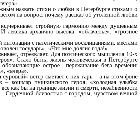
 вчера».
ным назвать стихи о любви в Петербурге стихами о
ветом на вопрос: почему рассказ об утоленной любви
подчеркивает стройную гармонию между душевным
 И лексика архаично высока: «облаченье», «грозное
й интонации с патетическими восклицаниями, местами
волен государь», «Что мне долгие года!».
живает, отрезвляет. Для поэтического мышления 10-х
роя». Стало быть, жизнь человеческая в Петербурге
, обозначающие острое переживание бега времени:
», «вчера».
ровый» ветер сметает с них гарь – а на этом фоне
ик – кошмар пушкинского героя, «холодная улыбка
 все как бы на границе жизни и смерти, незабвенности
оя. Сердечной близостью с городом, чувством вечной