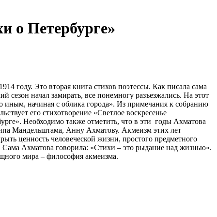
хи о Петербурге»
14 году. Это вторая книга стихов поэтессы. Как писала сама
ий сезон начал замирать, все понемногу разъезжались. На этот
ало иным, начиная с облика города». Из примечания к собранию
льствует его стихотворение «Светлое воскресенье
бурге». Необходимо также отметить, что в эти годы Ахматова
сипа Мандельштама, Анну Ахматову. Акмеизм этих лет
крыть ценность человеческой жизни, простого предметного
и. Сама Ахматова говорила: «Стихи – это рыдание над жизнью».
ещного мира – философия акмеизма.