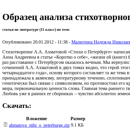
Образец анализа стихотворног
статья по литературе (11 класс) по теме
Опубликовано 20.01.2012 - 11:38 -
Малютина Надежда Николае
Стихотворение А.А. Ахматовой «Стихи о Петербурге» написано 
Анна Андреевна в статье «Коротко о себе», «жизни ей (книге) 
раз расставание с Петербургом оказалось вечным. Мы вернулись
сочинений А.А. Ахматовой в двух томах видно, что герой этого
четырнадцатого года», основу которого составляет та же тема
принадлежала к акмеизму, литературному течению, сплотивше
генитически был связан с символизмом, но противостоял его к
мира, первоначальную ценность слова. Главная тема раннего т
Любовь уже в ранних ее сборниках – чувство абсолютно земно
Скачать:
Вложение
Размер
9.1 КБ
ahmatova_stihi_o_peterburge.zip