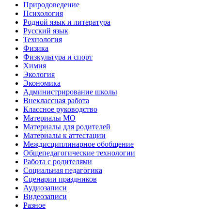
Природоведение
Психология
Родной язык и литература
Русский язык
Технология
Физика
Физкультура и спорт
Химия
Экология
Экономика
Администрирование школы
Внеклассная работа
Классное руководство
Материалы МО
Материалы для родителей
Материалы к аттестации
Междисциплинарное обобщение
Общепедагогические технологии
Работа с родителями
Социальная педагогика
Сценарии праздников
Аудиозаписи
Видеозаписи
Разное