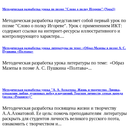
Методическая разработка урока по поэме "Слово о полку Игореве" (Урок1)
Методическая разработка представляет собой первый урок по
поэме "Слово о полку Игореве". Урок с применением ИКТ:
содержит ссылки на интернет-ресурсы иллюстративного и
контролирующего характера....
Методическая разработка урока литературы по теме: «Образ Мазепы в поэме А. С.
Пушкина «Полтава»
Методическая разработка урока литературы по теме: «Образ
Мазепы в поэме А. С. Пушкина «Полтава»...
Методическая разработка урока "А. А. Ахматова. Жизнь и творчество. Лирика,
отражение любви, душевных побед и крушений. Трагизм личности, семьи, народа
(поэма «Реквием»)"
Методическая разработка посвящена жизни и творчеству
А.А.Ахматовой. Ее цель: помочь преподавателям литературы
раскрыть для студентов личность великого русс­кого поэта,
ознакомить с творчеством и...