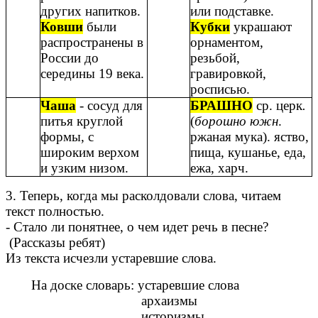
других напитков.
или подставке.
Ковши
были
Кубки
украшают
распространены в
орнаментом,
России до
резьбой,
середины 19 века.
гравировкой,
росписью.
Чаша
- сосуд для
БРАШНО
ср. церк
.
питья круглой
(
борошно южн
.
формы, с
ржаная мука). яство,
широким верхом
пища, кушанье, еда,
и узким низом.
ежа, харч.
3. Теперь, когда мы расколдовали слова, читаем
текст полностью.
- Стало ли понятнее, о чем идет речь в песне?
(Рассказы ребят)
Из текста исчезли устаревшие слова.
На доске словарь: устаревшие слова
архаизмы
историзмы