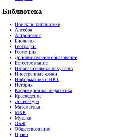
Библиотека
Поиск по библиотеке
Алгебра
Астрономия
Биология
География
Геометрия
Дополнительное образование
Естествознание
Изобразительное искусство
Иностранные языки
Информатика и ИКТ
История
Коррекционная педагогика
Краеведение
Литература
Математика
МХК
Музыка
ОБЖ
Обществознание
Право