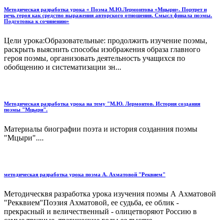
Методическая разработка урока « Поэма М.Ю.Лермонтова «Мцыри». Портрет и
речь героя как средство выражения авторского отношения. Смысл финала поэмы.
Подготовка к сочинению»
Цели урока:Образовательные: продолжить изучение поэмы,
раскрыть выяснить способы изображения образа главного
героя поэмы, организовать деятельность учащихся по
обобщению и систематизации зн...
Методическая разработка урока на тему "М.Ю. Лермонтов. История создания
поэмы "Мцыри".
Материалы биографии поэта и история созданния поэмы
"Мцыри"....
методическая разработка урока поэма А. Ахматовой "Реквием"
Методическвя разработка урока изучения поэмы А Ахматовой
"Рекквием"Поэзия Ахматовой, ее судьба, ее облик -
прекрасный и величественный - олицетворяют Россию в