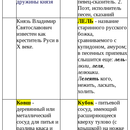
дружины князя
певец-сказитель. 2.
Поэт, исполнитель
песен, сказаний
Князь Владимир
ЛЕЛЬ
- название
Святославович
старинного русского
известен как
божка,
креститель Руси в
сравниваемого с
Х веке.
купидоном, амуром;
в песенных припевах
слышится еще:
лель
-
люли,
леля
,
лелюшки.
Л
елеять
кого,
нежить, ласкать,
холить.
Ковш
-
Кубок
- питьевой
деревянный или
сосуд, имеющий
металлический
расширяющееся
сосуд для питья и
кверху тулово (с
разлива кваса и
крышкой) на ножке