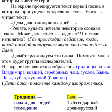
котором живут ее герои.
На экране проецируется текст первой песни, в
котором пропущены устаревшие слова.
Учитель
читает текст:
«
Дела давно минувших дней....»
- Ребята, куда-то исчезли некоторые слова из
текста. Может, их кто-то заколдовал? Что стало
непонятно? (
Где происходит действие, когда,
какой посудой пользуются люди, кто такие Лель и
Баян
)
-Давайте расколдуем эти слова. Помогать мне в
этом будет группа исследователей.
На экране появляются изображения
гридницы, князя
Владимира, ковшей, серебряных чаш, гуслей, Баяна,
Леля, кубка, кушаний (брашны).
(
Дети дают пояснение каждому изображению).
Гридница
—
Баян
—
палата для гридей,
1.Легендарный
помещение
древнерусский