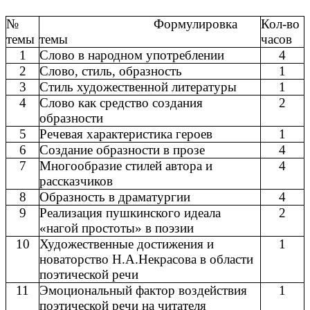
№
Формулировка
Кол-во
темы
темы
часов
1
Слово в народном употреблении
4
2
Слово, стиль, образность
1
3
Стиль художественной литературы
1
4
Слово как средство создания
2
образности
5
Речевая характеристика героев
1
6
Создание образности в прозе
4
7
Многообразие стилей автора и
4
рассказчиков
8
Образность в драматургии
4
9
Реализация пушкинского идеала
2
«нагой простоты» в поэзии
10
Художественные достижения и
1
новаторство Н.А.Некрасова в области
поэтической речи
11
Эмоциональный фактор воздействия
1
поэтической речи на читателя