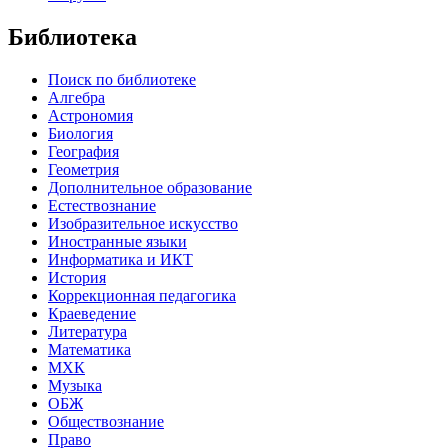
Библиотека
Поиск по библиотеке
Алгебра
Астрономия
Биология
География
Геометрия
Дополнительное образование
Естествознание
Изобразительное искусство
Иностранные языки
Информатика и ИКТ
История
Коррекционная педагогика
Краеведение
Литература
Математика
МХК
Музыка
ОБЖ
Обществознание
Право