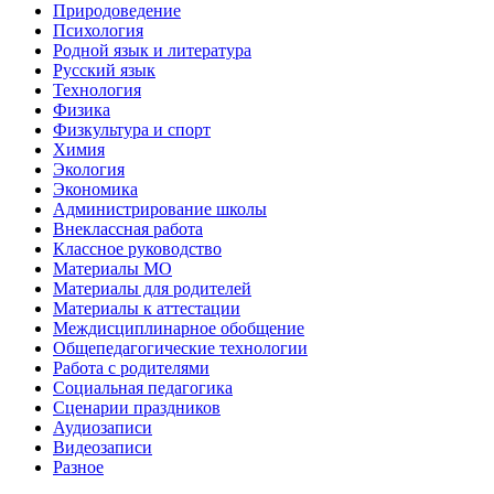
Природоведение
Психология
Родной язык и литература
Русский язык
Технология
Физика
Физкультура и спорт
Химия
Экология
Экономика
Администрирование школы
Внеклассная работа
Классное руководство
Материалы МО
Материалы для родителей
Материалы к аттестации
Междисциплинарное обобщение
Общепедагогические технологии
Работа с родителями
Социальная педагогика
Сценарии праздников
Аудиозаписи
Видеозаписи
Разное