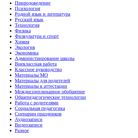
Природоведение
Психология
Родной язык и литература
Русский язык
Технология
Физика
Физкультура и спорт
Химия
Экология
Экономика
Администрирование школы
Внеклассная работа
Классное руководство
Материалы МО
Материалы для родителей
Материалы к аттестации
Междисциплинарное обобщение
Общепедагогические технологии
Работа с родителями
Социальная педагогика
Сценарии праздников
Аудиозаписи
Видеозаписи
Разное