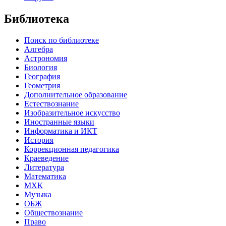
Библиотека
Поиск по библиотеке
Алгебра
Астрономия
Биология
География
Геометрия
Дополнительное образование
Естествознание
Изобразительное искусство
Иностранные языки
Информатика и ИКТ
История
Коррекционная педагогика
Краеведение
Литература
Математика
МХК
Музыка
ОБЖ
Обществознание
Право