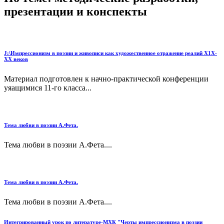
презентации и конспекты
J:\Импрессионизм в поэзии и живописи как художественное отражение реалий Х1Х-
ХХ веков
Материал подготовлен к начно-практической конференции
уяащимися 11-го класса...
Тема любви в поэзии А.Фета.
Тема любви в поэзии А.Фета....
Тема любви в поэзии А.Фета.
Тема любви в поэзии А.Фета....
Интегрированный урок по литературе-МХК "Черты импрессионизма в поэзии