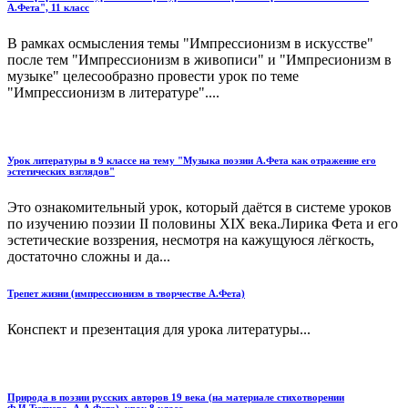
А.Фета", 11 класс
В рамках осмысления темы "Импрессионизм в искусстве"
после тем "Импрессионизм в живописи" и "Импресионизм в
музыке" целесообразно провести урок по теме
"Импрессионизм в литературе"....
Урок литературы в 9 классе на тему "Музыка поэзии А.Фета как отражение его
эстетических взглядов"
Это ознакомительный урок, который даётся в системе уроков
по изучению поэзии II половины XIX века.Лирика Фета и его
эстетические воззрения, несмотря на кажущуюся лёгкость,
достаточно сложны и да...
Трепет жизни (импрессионизм в творчестве А.Фета)
Конспект и презентация для урока литературы...
Природа в поэзии русских авторов 19 века (на материале стихотворении
Ф.И.Тютчева, А.А.Фета), урок 8 класс