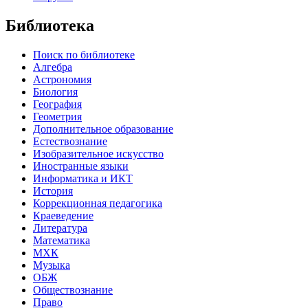
Библиотека
Поиск по библиотеке
Алгебра
Астрономия
Биология
География
Геометрия
Дополнительное образование
Естествознание
Изобразительное искусство
Иностранные языки
Информатика и ИКТ
История
Коррекционная педагогика
Краеведение
Литература
Математика
МХК
Музыка
ОБЖ
Обществознание
Право