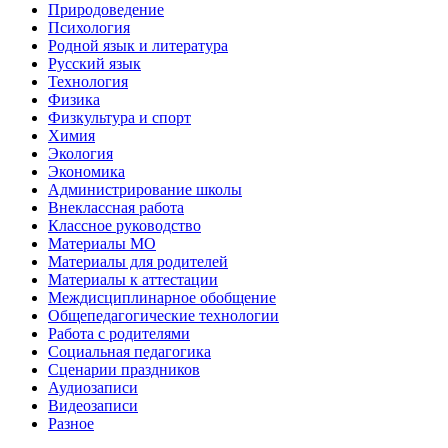
Природоведение
Психология
Родной язык и литература
Русский язык
Технология
Физика
Физкультура и спорт
Химия
Экология
Экономика
Администрирование школы
Внеклассная работа
Классное руководство
Материалы МО
Материалы для родителей
Материалы к аттестации
Междисциплинарное обобщение
Общепедагогические технологии
Работа с родителями
Социальная педагогика
Сценарии праздников
Аудиозаписи
Видеозаписи
Разное