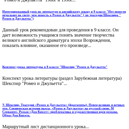
Интегрированный урок по литературе и английскому языку в 9 классе "Нет повести
печальнее на свете, чем повесть о Ромео и Джульетте" ( по трагедии Шекспира "
Ромео и Джульетта")
Данный урок рекомендован для проведения в 9 классе. Он
дает возможность учащимся понять значение творчества
великого английского драматурга эпохи Возрождения,
показать влияние, оказанное его произведе...
Конспект урока литературы в 8 классе "Шекспир "Ромео и Джульетта"
Конспект урока литературы (раздел Зарубежная литература)
Шекспир "Ромео и Джульетта"...
У. Шекспир. Трагедия «Ромео и Джульетта» (фрагменты). Певец великих и вечных
тем. Сценическая история пьесы, «Ромео и Джульетта» на русской сцене. М
Сервантес. Роман «Дон Кихот»: проблематика и художественная идея романа.
Образ Дон Кихота.
Маршрутный лист дистанционного урока...