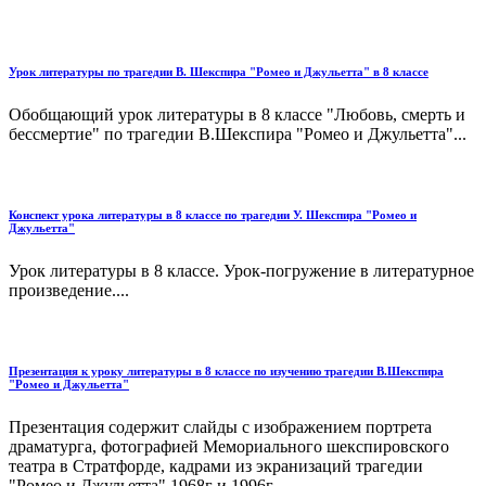
Урок литературы по трагедии В. Шекспира "Ромео и Джульетта" в 8 классе
Обобщающий урок литературы в 8 классе "Любовь, смерть и
бессмертие" по трагедии В.Шекспира "Ромео и Джульетта"...
Конспект урока литературы в 8 классе по трагедии У. Шекспира "Ромео и
Джульетта"
Урок литературы в 8 классе. Урок-погружение в литературное
произведение....
Презентация к уроку литературы в 8 классе по изучению трагедии В.Шекспира
"Ромео и Джульетта"
Презентация содержит слайды с изображением портрета
драматурга, фотографией Мемориального шекспировского
театра в Стратфорде, кадрами из экранизаций трагедии
"Ромео и Джульетта" 1968г и 1996г...