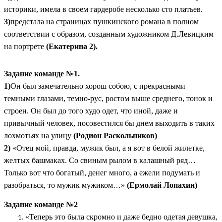
историки, имела в своем гардеробе несколько сто платьев.
3)
предстала на страницах пушкинского романа в полном
соответствии с образом, созданным художником Д.Левицким
на портрете
(Екатерина 2).
Задание команде №1.
1)
Он был замечательно хорош собою, с прекрасными
темными глазами, темно-рус, ростом выше среднего, тонок и
строен. Он был до того худо одет, что иной, даже и
привычный человек, посовестился бы днем выходить в таких
лохмотьях на улицу
(Родион Раскольников)
2)
«Отец мой, правда, мужик был, а я вот в белой жилетке,
желтых башмаках. Со свиным рылом в калашный ряд…
Только вот что богатый, денег много, а ежели подумать и
разобраться, то мужик мужиком…»
(Ермолай Лопахин)
Задание команде №2
«Теперь это была скромно и даже бедно одетая девушка,