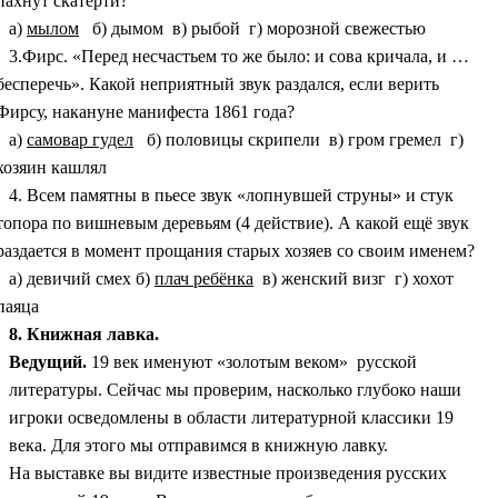
пахнут скатерти?
а)
мылом
б) дымом в) рыбой г) морозной свежестью
3.Фирс. «Перед несчастьем то же было: и сова кричала, и …
бесперечь». Какой неприятный звук раздался, если верить
Фирсу, накануне манифеста 1861 года?
а)
самовар гудел
б) половицы скрипели в) гром гремел г)
хозяин кашлял
4. Всем памятны в пьесе звук «лопнувшей струны» и стук
топора по вишневым деревьям (4 действие). А какой ещё звук
раздается в момент прощания старых хозяев со своим именем?
а) девичий смех б)
плач ребёнка
в) женский визг г) хохот
паяца
8. Книжная лавка.
Ведущий.
19 век именуют «золотым веком» русской
литературы. Сейчас мы проверим, насколько глубоко наши
игроки осведомлены в области литературной классики 19
века. Для этого мы отправимся в книжную лавку.
На выставке вы видите известные произведения русских