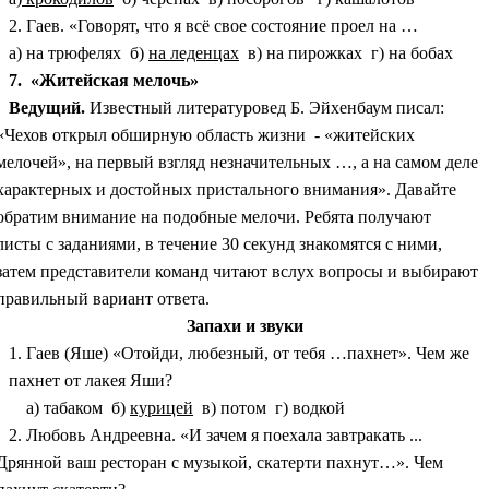
2. Гаев. «Говорят, что я всё свое состояние проел на …
а) на трюфелях б)
на леденцах
в) на пирожках г) на бобах
7. «Житейская мелочь»
Ведущий.
Известный литературовед Б. Эйхенбаум писал:
«Чехов открыл обширную область жизни - «житейских
мелочей», на первый взгляд незначительных …, а на самом деле
характерных и достойных пристального внимания». Давайте
обратим внимание на подобные мелочи. Ребята получают
листы с заданиями, в течение 30 секунд знакомятся с ними,
затем представители команд читают вслух вопросы и выбирают
правильный вариант ответа.
Запахи и звуки
1. Гаев (Яше) «Отойди, любезный, от тебя …пахнет». Чем же
пахнет от лакея Яши?
а) табаком б)
курицей
в) потом г) водкой
2. Любовь Андреевна. «И зачем я поехала завтракать ...
Дрянной ваш ресторан с музыкой, скатерти пахнут…». Чем