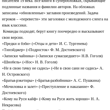
писателей 19 века. Все книги в суперобложках, скрывающие
подлинные названия и фамилии авторов. На обложках
записаны «обновленные» заглавия произведений. Задача
игроков – «перевести» эти заголовки с молодежного сленга на
язык классики.
Команды подходят, берут книгу поочередно и высказывают
свои версии.
«Предки и бэби» («Отцы и дети» И. С. Тургенева)
«Тинэйджер» («Подросток» Ф. М. Достоевского)
«Записки чайника» («Записки сумасшедшего» Н.В. Гоголя)
«Шнобель» («Нос» Н. В. Гоголя)
«Не в свою тачку не садись» («Не в свои сани не садись» А.
Н. Островского)
«Братья-рэкетиры» («Братья-разбойники» А. С. Пушкина)
«Мочиловка и залет» («Преступление и наказание» Ф.
Достоевского)
«Кому на Руси кайф» («Кому на Руси жить хорошо» Н. А.
Некрасова)