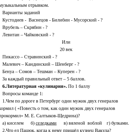
музыкальным отрывком.
Варианты заданий
Кустодиев - Васнецов - Билибин - Мусорский - ?
Врубель – Скрябин - ?
Левитан – Чайковский - ?
Или
20 век
Пикассо – Стравинский - ?
Малевич – Кандинский – Шенберг - ?
Бенуа – Сомов – Тешман – Куперен - ?
За каждый правильный ответ – 5 баллов.
6.Литературная «кулинария».
По 1 баллу
Вопросы команде 1:
1.Чем по дороге в Петербург один мужик двух генералов
кормил ( «Повесть о том, как один мужик двух генералов
прокормил» М. Е. Салтыков-Щедрина)?
а) киселем б)
селедками
в) вяленой воблой г) булками.
2.Что ел Пацюк, когда к нему пришёл кузнец Вакула?