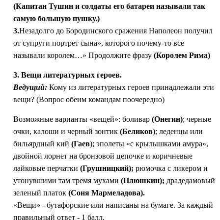
(Капитан Тушин и солдаты его батареи называли так
самую большую пушку.)
3.
Незадолго до Бородинского сражения Наполеон получил
от супруги портрет сына», которого почему-то все
называли королем…» Продолжите фразу
(Королем Рима)
3. Вещи литературных героев.
Ведущий:
Кому из литературных героев принадлежали эти
вещи? (Вопрос обеим командам поочередно)
Возможные варианты «вещей»: боливар
(Онегин)
; черные
очки, калоши и черный зонтик
(Беликов
); леденцы или
бильярдный кий
(Гаев
); эполеты «с крылышками амура»,
двойной лорнет на бронзовой цепочке и коричневые
лайковые перчатки
(Грушницкий);
рюмочка с ликером и
утонувшими там тремя мухами
(Плюшкин);
драдедамовый
зеленый платок
(Соня Мармеладова).
«Вещи» - бутафорские или написаны на бумаге. За каждый
правильный ответ - 1 балл.