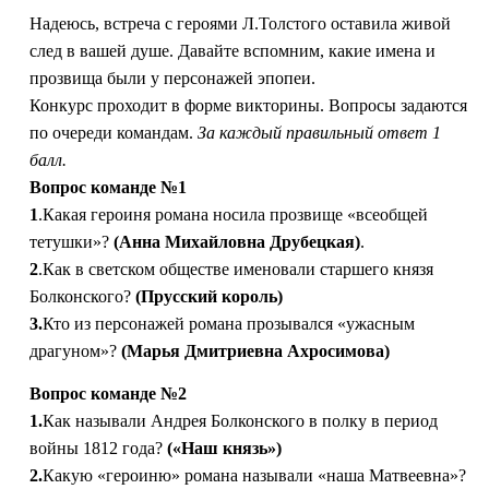
Надеюсь, встреча с героями Л.Толстого оставила живой
след в вашей душе. Давайте вспомним, какие имена и
прозвища были у персонажей эпопеи.
Конкурс проходит в форме викторины. Вопросы задаются
по очереди командам.
За каждый правильный ответ 1
балл.
Вопрос команде №1
1
.Какая героиня романа носила прозвище «всеобщей
тетушки»?
(Анна Михайловна Друбецкая)
.
2
.Как в светском обществе именовали старшего князя
Болконского?
(Прусский король)
3.
Кто из персонажей романа прозывался «ужасным
драгуном»?
(Марья Дмитриевна Ахросимова)
Вопрос команде №2
1.
Как называли Андрея Болконского в полку в период
войны 1812 года?
(«Наш князь»)
2.
Какую «героиню» романа называли «наша Матвеевна»?