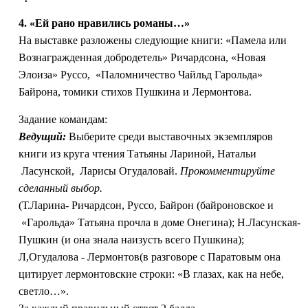
4. «Ей рано нравились романы…»
На выставке разложены следующие книги: «Памела или
Вознагражденная добродетель» Ричардсона, «Новая
Элоиза» Руссо, «Паломничество Чайльд Гарольда»
Байрона, томики стихов Пушкина и Лермонтова.
Задание командам:
Ведущий:
Выберите среди выставочных экземпляров
книги из круга чтения Татьяны Лариной, Натальи
Ласунской, Ларисы Огудаловай.
Прокомментируйте
сделанный выбор.
(Т.Ларина- Ричардсон, Руссо, Байрон (байроновское и
«Гарольда» Татьяна прочла в доме Онегина); Н.Ласунская-
Пушкин (и она знала наизусть всего Пушкина);
Л,Огудалова - Лермонтов(в разговоре с Паратовым она
цитирует лермонтовские строки: «В глазах, как на небе,
светло…».