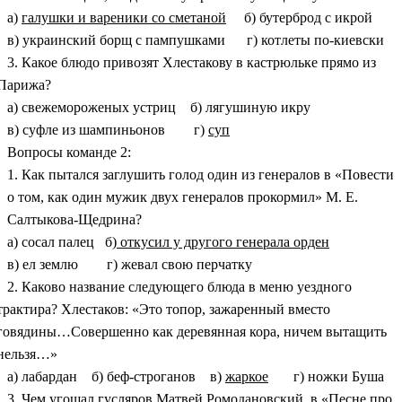
а)
галушки и вареники со сметаной
б) бутерброд с икрой
в) украинский борщ с пампушками г) котлеты по-киевски
3. Какое блюдо привозят Хлестакову в кастрюльке прямо из
Парижа?
а) свежемороженых устриц б) лягушиную икру
в) суфле из шампиньонов г)
суп
Вопросы команде 2:
1. Как пытался заглушить голод один из генералов в «Повести
о том, как один мужик двух генералов прокормил» М. Е.
Салтыкова-Щедрина?
а) сосал палец б)
откусил у другого генерала орден
в) ел землю г) жевал свою перчатку
2. Каково название следующего блюда в меню уездного
трактира? Хлестаков: «Это топор, зажаренный вместо
говядины…Совершенно как деревянная кора, ничем вытащить
нельзя…»
а) лабардан б) беф-строганов в)
жаркое
г) ножки Буша
3. Чем угощал гусляров Матвей Ромодановский в «Песне про