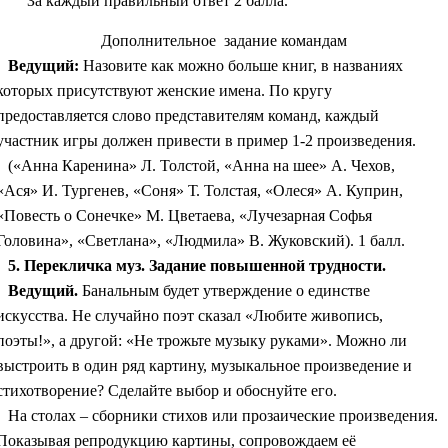
За каждый правильный ответ 2 балла.
Дополнительное задание командам
Ведущий:
Назовите как можно больше книг, в названиях
которых присутствуют женские имена. По кругу
предоставляется слово представителям команд, каждый
участник игры должен привести в пример 1-2 произведения.
(«Анна Каренина» Л. Толстой, «Анна на шее» А. Чехов,
«Ася» И. Тургенев, «Соня» Т. Толстая, «Олеся» А. Куприн,
«Повесть о Сонечке» М. Цветаева, «Лучезарная Софья
Головина», «Светлана», «Людмила» В. Жуковский). 1 балл.
5. Перекличка муз. Задание повышенной трудности.
Ведущий.
Банальным будет утверждение о единстве
искусства. Не случайно поэт сказал «Любите живопись,
поэты!», а другой: «Не трожьте музыку руками». Можно ли
выстроить в один ряд картину, музыкальное произведение и
стихотворение? Сделайте выбор и обоснуйте его.
На столах – сборники стихов или прозаические произведения.
Показывая репродукцию картины, сопровождаем её