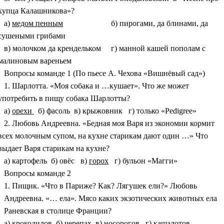
купца Калашникова»?
а)
медом пенным
б) пирогами, да блинами, да
сушеными грибами
в) молочком да крендельком г) манной кашей пополам с
малиновым вареньем
Вопросы команде 1 (По пьесе А. Чехова «Вишнёвый сад»)
1. Шарлотта. «Моя собака и …кушает». Что же может
употребить в пищу собака Шарлотты?
а)
орехи
б) фасоль в) крыжовник г) только «Pedigree»
2. Любовь Андреевна. «Бедная моя Варя из экономии кормит
всех молочным супом, на кухне старикам дают один …» Что
выдает Варя старикам на кухне?
а) картофель б) овёс в)
горох
г) бульон «Магги»
Вопросы команде 2
1. Пищик. «Что в Париже? Как? Лягушек ели?» Любовь
Андреевна. «… ела». Мясо каких экзотических животных ела
Раневская в столице Франции?
а)
крокодилов
б) черепах в) носорогов г) кашалотов