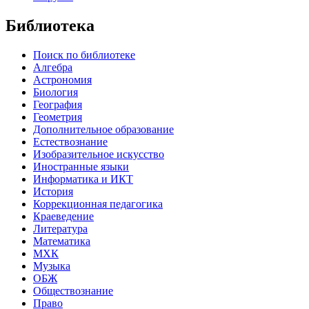
Библиотека
Поиск по библиотеке
Алгебра
Астрономия
Биология
География
Геометрия
Дополнительное образование
Естествознание
Изобразительное искусство
Иностранные языки
Информатика и ИКТ
История
Коррекционная педагогика
Краеведение
Литература
Математика
МХК
Музыка
ОБЖ
Обществознание
Право