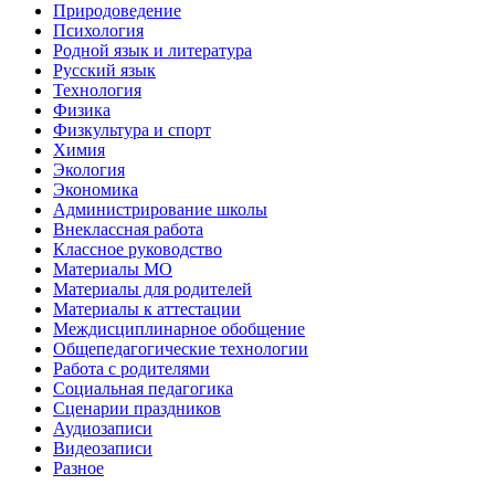
Природоведение
Психология
Родной язык и литература
Русский язык
Технология
Физика
Физкультура и спорт
Химия
Экология
Экономика
Администрирование школы
Внеклассная работа
Классное руководство
Материалы МО
Материалы для родителей
Материалы к аттестации
Междисциплинарное обобщение
Общепедагогические технологии
Работа с родителями
Социальная педагогика
Сценарии праздников
Аудиозаписи
Видеозаписи
Разное