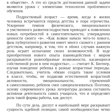
в обществе». А это из средств достижения данной задачи
являются уроки с элементами технологии проблемного
обучения.
Подростковый возраст — время, когда в жизни
человека встречаются период детства и пора отрочества.
Ускорение темпов физического, эмоционального
и умственного развития подростков приводит к появлению
новых потребностей в самостоятельности, утверждении
ценности своего «я». «Как всякое начало чего-то нового,
фаза пубертатного развития имеет много схожего с ранним
детством, например, в том, что в обоих случаях важную
роль играет испытание своих возможностей. В ходе
приобретения нового опыта взаимодействия с миром
раскрываются разнообразные возможности, касающиеся
собственной роли в нем подростка», — считает К. Бютнер,
изучая поведение ребенка в разные возрастные периоды.
Следовательно, учитель обязан создать такие условия
в классе, чтобы, не подавляя естественной возрастной
активности, эмоциональности, стремлений
к самосознанию, ребенок смог самореализоваться. Поэтому,
основу современного урока литературы должна составить
активная деятельность самих учащихся, что и определяет
роль такой формы работы, как диспут.
По сути дела, диспут в наибольшей мере раскрывает
сущность идейной позиции; самой необходимостью четко