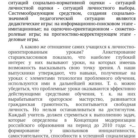
ситуаций социально-нормативной оценки - ситуаций
личностной оценки - ситуаций личностного выбора.
Системообразующим средством, создания социально-
значимой педагогической ситуации являются
дидактические игры: на информационно-поисковом этапе -
имитационные; на оценочно-ориентационном - сюжетно-
ролевые игры; на прогностико-корректирующем этапе -
деловые игры.
А каково же отношение самих учащихся к личностно-
ориентированным урокам? Анкетирование
старшеклассников показало, что наиболее глубокий
интерес у них вызывают уроки, на которых имеешь
возможность высказывать свою точку зрения. А наши
выпускники утверждают, что навыки, полученные на
уроках с элементами технологии проблемного обучения,
используются ими в дальнейшей жизни. Т. о. можно
убедиться, что проблемные уроки оказываются эффективно
действующими средствами обучения, т. к. на них
вырабатывается ораторское мастерство, развивается
гражданская грамотность, воспитывается свободная
личность. Но нельзя останавливаться на достигнутом.
Каждый учитель должен стремиться к выполнению задач,
которые определены в Концепции модернизации
российского образования на период до 2010 года: «...
формирование у школьников инициативности,
самостоятельности, способности к успешной социализации