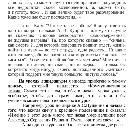
с твоих глаз, то может случится непоправимое: ты увидишь
все недостатки своей возлюбленной, а, может быть,
и пустоту, ложь... И как велико будет твое разочарование!
Какие ужасные будут последствия...»
Титова Катя: "Что же такое любовь? Я хочу ответить
на этот вопрос словами А. И. Куприна, потому что лучше
не скажешь: "Любовь бескорыстная, самоотверженная,
не ждущая награды? Та, про которую сказано — "сильна,
как смерть"?.. для которой совершить подвиг, отдать жизнь,
пойти на муку — вовсе не труд, а одна радость... Никакие
жизненные удобства, расчеты и компромиссы не должны ее
касаться". Разве не о такой любви мы мечтаем? Мне ничего
не надо: ни денег, ни славы, ни карьеры... — только бы
встретить когда-нибудь своего долгожданного Желткова,
который подарит мне такую большую, чистую любовь."
На уроках литературы
я иногда прибегаю к такому
приему, который называется
«Коммуникативная
атака».
Смысл его в том, чтобы в начале урока увлечь,
«собрать», чтобы дать сразу такое, что заставило бы
учеников моментально включиться в урок.
Например, урок по лирике А.С.Пушкина я начала с
того, что зажгла свечу в красивом подсвечнике и сказала:
«Именно в этот день много лет назад умер великий поэт
Александр Сергеевич Пушкин. Пусть горит эта свеча...».
А на один из уроков в 9 классе я принесла две розы,