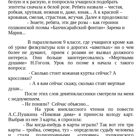
белую и к
расную, и попросила учащихся подобрать
эпитеты сначала к белой розе. Ребята назвали – чистая,
робкая, хрупкая, нежная и, даже, юная... А к красной –
кровавая, смелая, страстная, жгучая. Далее я продолжила:
- Знаете, ребята, эти две розы – как героини
пушкинской поэмы «Бахчисарайский фонтан» Зарема и
Мария...
В параллельном 9 классе, где учащиеся кроме как
об уроке физкультуры или о дорогих «шмотках» ни о чем
более не думают, прием с розами не вызвал должного
интереса. Они больше заинтересовались «Мертвыми
душами» Н.Гоголя. Урок по поэме я начала с такого
вопроса:
Сколько стоит кожаная куртка сейчас? А
-
кроссовки?
- А я вам сейчас скажу, сколько стоят мертвые
души...
После этих слов девятиклассники смотрели на меня
с недоумением
.
- Не поняли? Сейчас объясню...
На урок внеклассного чтения по повести
А.С.Пушкина «Пиковая дама» я принесла колоду карт.
Выбрав из нее 3 карты, я спросила:
- Вы когда-нибудь в карты играли? Так вот эти три
карты – тройка, семерка, туз – определили судьбу человека
и стали полноправными «героями» пушкинского