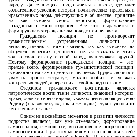
народу. Далее процесс продолжается в школе, где идет
сознательное усвоение истории, политических, правовых и
нравственных норм, действующих в об ществе, принятие
их как основы своих действий, формирование
гражданского мировоззрения. Все это выражается в
формирующемся гражданском поведе нии человека.
Гражданская позиция не противоречит
гуманистическим устремлениям личности, а
непосредственно с ними связана, так как основана на
общечело веческих ценностях: нельзя уважать и чтить
только свою страну и свой народ, «уничтожая» другой.
Поэтому формирование гражданской позиции – это,
прежде всего, формирование гуманистической позиции,
основанной на само ценности человека. Трудно любить и
уважать просто «страну», можно любить и уважать
конкретных людей, а через них – свой народ и страну.
Стержнем гражданского воспитания является
патриотическое воспи тание личности, знающей историю,
нравы, обычаи своего народа, уважающей и любящей свою
Родину (как «великую», так и «малую»), чувствующей от
ветственность за нее.
Одним из важнейших моментов в развитии личности
подростка является, как уже отмечалось, формирование
самосознания, самооценки, возникновение потребности в
самовоспитании. При этом мерилом его отношения к себе
и к миру является значимый «Другой». Поэтому возникает