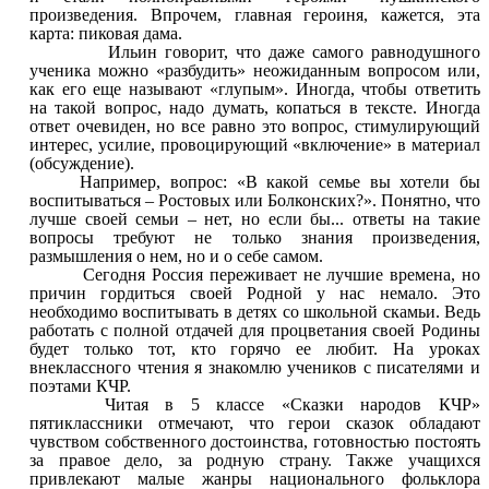
произведения. Впрочем, главная героиня, кажется, эта
карта: пиковая дама.
Ильин говорит, что даже самого равнодушного
ученика можно «разбудить» неожиданным вопросом или,
как его еще называют «глупым». Иногда, чтобы ответить
на такой вопрос, надо думать, копаться в тексте. Иногда
ответ очевиден, но все равно это вопрос, стимулирующий
интерес, усилие, провоцирующий «включение» в материал
(обсуждение).
Например, вопрос: «В какой семье вы хотели бы
воспитываться – Ростовых или Болконских?». Понятно, что
лучше своей семьи – нет, но если бы... ответы на такие
вопросы требуют не только знания произведения,
размышления о нем, но и о себе самом.
Сегодня Россия переживает не лучшие времена, но
причин гордиться своей Родной у нас немало. Это
необходимо воспитывать в детях со школьной скамьи. Ведь
работать с полной отдачей для процветания своей Родины
будет только тот, кто горячо ее любит. На уроках
внеклассного чтения я знакомлю учеников с писателями и
поэтами КЧР.
Читая в 5 классе «Сказки народов КЧР»
пятиклассники отмечают, что герои сказок обладают
чувством собственного достоинства, готовностью постоять
за правое дело, за родную страну. Также учащихся
привлекают малые жанры национального фольклора