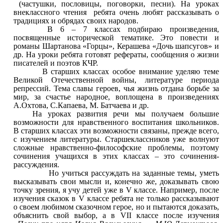
(частушки, пословицы, поговорки, песни). На уроках
внеклассного чтения ребята очень любят рассказывать о
традициях и обрядах своих народов.
В 6 – 7 классах подбираю произведения,
посвященные исторической тематике. Это повести и
романы Шартанова «Горцы», Керашева «Дочь шапсугов» и
др. На уроки ребята готовят рефераты, сообщения о жизни
писателей и поэтов КЧР.
В старших классах особое внимание уделяю теме
Великой Отечественной войны, литературе периода
репрессий. Тема славы героев, чья жизнь отдана борьбе за
мир, за счастье народное, воплощена в произведениях
А.Охтова, С.Капаева, М. Батчаева и др.
На уроках развития речи мы получаем большие
возможности для нравственного воспитания школьников.
В старших классах эти возможности связаны, прежде всего,
с изучением литературы. Старшеклассников уже волнуют
сложные нравственно-философские проблемы, поэтому
сочинения учащихся в этих классах – это сочинения-
рассуждения.
Но учиться рассуждать на заданные темы, уметь
высказывать свои мысли и, конечно же, доказывать свою
точку зрения, я учу детей уже в V классе. Например, после
изучения сказок в V классе ребята не только рассказывают
о своем любимом сказочном герое, но и пытаются доказать,
объяснить свой выбор, а в VII классе после изучения