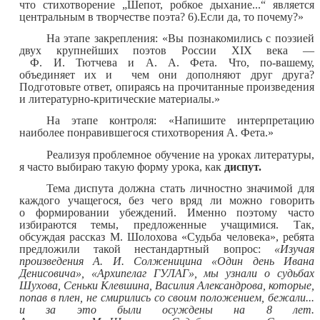
что стихотворение „Шепот, робкое дыхание...“ является
центральным в творчестве поэта? 6).Если да, то почему?»
На этапе закрепления: «Вы познакомились с поэзией
двух крупнейших поэтов России XIX века —
Ф. И. Тютчева и А. А. Фета. Что, по-вашему,
объединяет их и чем они дополняют друг друга?
Подготовьте ответ, опираясь на прочитанные произведения
и литературно-критические материалы.»
На этапе контроля: «Напишите интерпретацию
наиболее понравившегося стихотворения А. Фета.»
Реализуя проблемное обучение на уроках литературы,
я часто выбираю такую форму урока, как
диспут.
Тема диспута должна стать личностно значимой для
каждого учащегося, без чего вряд ли можно говорить
о формировании убеждений. Именно поэтому часто
избираются темы, предложенные учащимися. Так,
обсуждая рассказ М. Шолохова «Судьба человека», ребята
предложили такой нестандартный вопрос:
«Изучая
произведения А. И. Солженицина «Один день Ивана
Денисовича», «Архипелаг ГУЛАГ», мы узнали о судьбах
Шухова, Сеньки Клевшина, Василия Александрова, которые,
попав в плен, не смирились со своим положением, бежали...
и за это были осуждены на 8 лет.