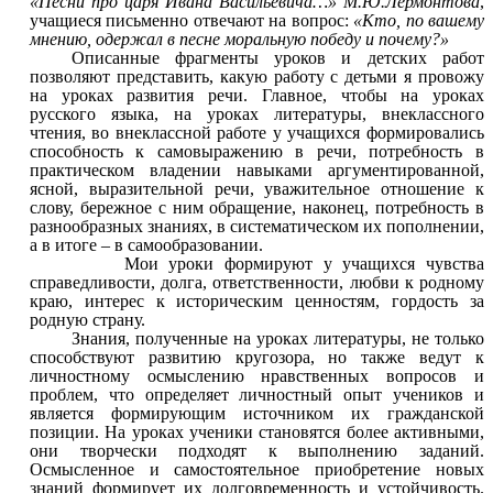
«Песни про царя Ивана Васильевича…» М.Ю.Лермонтова
,
учащиеся письменно отвечают на вопрос:
«Кто, по вашему
мнению, одержал в песне моральную победу и почему?»
Описанные фрагменты уроков и детских работ
позволяют представить, какую работу с детьми я провожу
на уроках развития речи. Главное, чтобы на уроках
русского языка, на уроках литературы, внеклассного
чтения, во внеклассной работе у учащихся формировались
способность к самовыражению в речи, потребность в
практическом владении навыками аргументированной,
ясной, выразительной речи, уважительное отношение к
слову, бережное с ним обращение, наконец, потребность в
разнообразных знаниях, в систематическом их пополнении,
а в итоге – в самообразовании.
Мои уроки формируют у учащихся чувства
справедливости, долга, ответственности, любви к родному
краю, интерес к историческим ценностям, гордость за
родную страну.
Знания, полученные на уроках литературы, не только
способствуют развитию кругозора, но также ведут к
личностному осмыслению нравственных вопросов и
проблем, что определяет личностный опыт учеников и
является формирующим источником их гражданской
позиции. На уроках ученики становятся более активными,
они творчески подходят к выполнению заданий.
Осмысленное и самостоятельное приобретение новых
знаний формирует их долговременность и устойчивость.