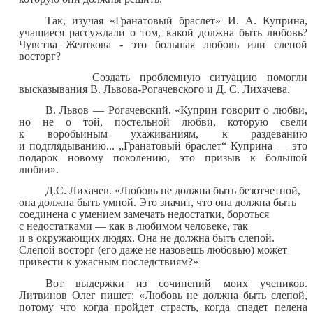
Так, изучая «Гранатовый браслет» И. А. Куприна,
учащиеся рассуждали о том, какой должна быть любовь?
Чувства Желткова - это большая любовь или слепой
восторг?
Создать проблемную ситуацию помогли
высказывания В. Львова-Рогачевского и Д. С. Лихачева.
В. Львов — Рогачевский. «Куприн говорит о любви,
но не о той, постельной любви, которую свели
к воробьиным ухаживаниям, к раздеванию
и подглядыванию... „Гранатовый браслет“ Куприна — это
подарок новому поколению, это призыв к большой
любви».
Д.С. Лихачев. «Любовь не должна быть безотчетной,
она должна быть умной. Это значит, что она должна быть
соединена с умением замечать недостатки, бороться
с недостатками — как в любимом человеке, так
и в окружающих людях. Она не должна быть слепой.
Слепой восторг (его даже не назовешь любовью) может
привести к ужасным последствиям?»
Вот выдержки из сочинений моих учеников.
Литвинов Олег пишет: «Любовь не должна быть слепой,
потому что когда пройдет страсть, когда спадет пелена