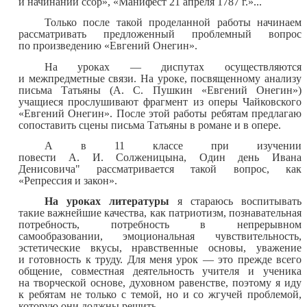
и начинании ссор», «Манифест 21 апреля 1787 г.»...
Только после такой проделанной работы начинаем
рассматривать предложенный проблемный вопрос
по произведению «Евгений Онегин».
На уроках — диспутах осуществляются
и межпредметные связи. На уроке, посвященному анализу
письма Татьяны (А. С. Пушкин «Евгений Онегин»)
учащиеся прослушивают фрагмент из оперы Чайковского
«Евгений Онегин». После этой работы ребятам предлагаю
сопоставить сцены письма Татьяны в романе и в опере.
А в 11 классе при изучении
повести А. И. Солженицына, Один день Ивана
Денисовича" рассматривается такой вопрос, как
«Репрессия и закон».
На уроках литературы
я стараюсь воспитывать
такие важнейшие качества, как патриотизм, познавательная
потребность, потребность в непрерывном
самообразовании, эмоциональная чувствительность,
эстетические вкусы, нравственные основы, уважение
и готовность к труду. Для меня урок — это прежде всего
общение, совместная деятельность учителя и ученика
на творческой основе, духовном равенстве, поэтому я иду
к ребятам не только с темой, но и со жгучей проблемой,
которую они должны решить.