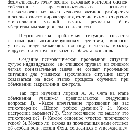
формулировать точку зрения, исходные критерии оценок,
собственные нравственно-этические ценности,
он заставляет молодого человека активно разбираться
в основах своего мировоззрения, отстаивать их в открытом
столкновении мнений, искать аргументы, быть
убедительным эмоционально и логически.
Педагогическая проблемная ситуация создается
с помощью активизирующихся действий, вопросов
учителя, подчеркивающих новизну, важность, красоту
и другие отличительные качества объекта познания.
Создание психологической проблемной ситуации
сугубо индивидуально. Ни слишком трудная, ни слишком
легкая познавательная задача не создает проблемной
ситуации для учащихся. Проблемные ситуации могут
создаваться на всех этапах процесса обучения: при
объяснении, закреплении, контроле.
Так, при изучении лирики А. А. Фета на этапе
объяснения учащимся предполагаются следующие
вопросы: 1). «Какое впечатление производит на вас
стихотворение „Шепот, робкое дыхание“? 2). Какое
настроение вызывает? 3). Чему посвящено, по вашему, это
стихотворение? 4) Каково основное чувство лирического
героя? 5). Можно ли, исходя из прочитанных вами отзывов
об особенности поэзии Фета, согласиться с утверждением,