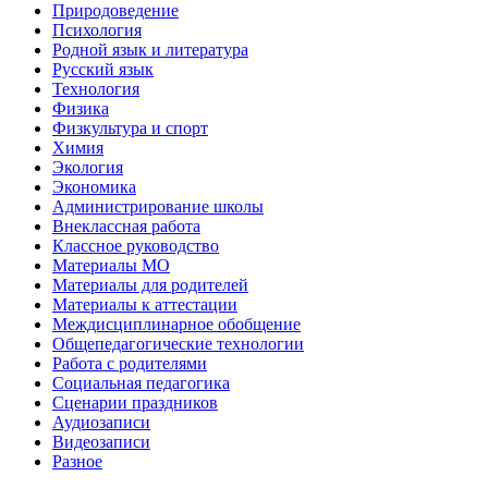
Природоведение
Психология
Родной язык и литература
Русский язык
Технология
Физика
Физкультура и спорт
Химия
Экология
Экономика
Администрирование школы
Внеклассная работа
Классное руководство
Материалы МО
Материалы для родителей
Материалы к аттестации
Междисциплинарное обобщение
Общепедагогические технологии
Работа с родителями
Социальная педагогика
Сценарии праздников
Аудиозаписи
Видеозаписи
Разное