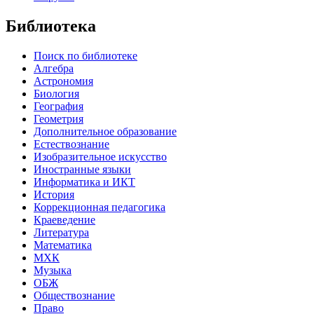
Библиотека
Поиск по библиотеке
Алгебра
Астрономия
Биология
География
Геометрия
Дополнительное образование
Естествознание
Изобразительное искусство
Иностранные языки
Информатика и ИКТ
История
Коррекционная педагогика
Краеведение
Литература
Математика
МХК
Музыка
ОБЖ
Обществознание
Право