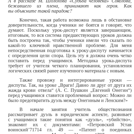
А в рассказе М. Шолохова «Судьба человека» Соколова,
бежавшего из плена, принимают как героя. Как
вы объясните такой парадокс?
Конечно, такая работа возможна лишь в обстановке
доверительности, когда ученики не боятся и говорят, что
думают. Поскольку урок-диспут является завершающим,
итоговым, то вся система предшествующих уроков должна
быть построена так, чтобы ученики имели что сказать по
какой-то ключевой нравственной проблеме. Для меня
непосредственная подготовка к уроку-диспуту начинается
с определения цели спора. Цель эту я должна очень четко
поставить перед учащимися. Методика урока-диспута
требует от учителя четкого планирования, установления
логических связей ранее изученного материала с новым.
Также провожу и интегрированные уроки —
диспуты. Так, на уроке „Враги! Давно ли друг от друга их
жажда крови отвела“ (А. С. Пушкин „Евгений Онегин“)
перед учащимися ставится проблемный вопрос: Можно ли
было предотвратить дуэль между Онегиным и Ленским?»
В начале занятия учитель обществознания
рассматривает дуэль в юридическом аспекте, развивает
с учащимися такие понятия как «дуэль», «убийство»,
знакомит их с документами: «Петровский Устав
воинский’71714 гл. 49 — «Патент о поединках