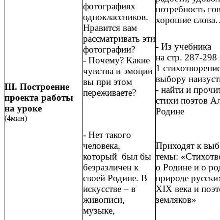
фотографиях
потребность го
одноклассников.
хорошие слова
Нравится вам
рассматривать эти
- Из учебника
фотографии?
на стр. 287-298
- Почему? Какие
1 стихотворени
чувства и эмоции
выбору наизуст
вы при этом
III. Построение
- найти и прочи
переживаете?
проекта работы
стихи поэтов Ал
на уроке
Родине
(4мин)
- Нет такого
человека,
Приходят к вы
который был бы
темы: «Стихотв
безразличен к
о Родине и о р
своей Родине. В
природе русски
искусстве – в
XIX века и поэт
живописи,
земляков»
музыке,