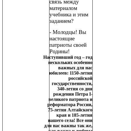
связь между
материалом
учебника и этим
заданием?
- Молодцы! Вы
настоящие
патриоты своей
Родины!
Наступивший год – год
нескольких особенно
важных для нас
юбилеев: 1150-летия
российской
государственности,
340-летия со дня
рождения Петра I-
великого патриота и
реформатора России,
75-летия Алтайского
края и 185-летия
нашего села! Все они
для нас важны так же,
как важна и любима