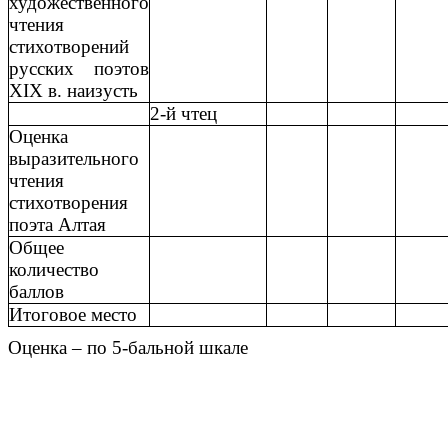
художественного
чтения
стихотворений
русских поэтов
XIX в. наизусть
2-й чтец
Оценка
выразительного
чтения
стихотворения
поэта Алтая
Общее
количество
баллов
Итоговое место
Оценка – по 5-бальной шкале