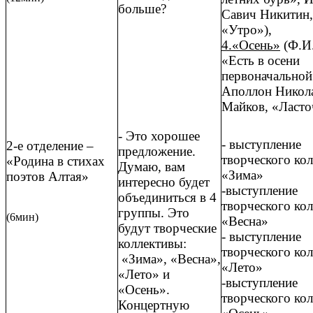
больше?
Савич Никитин,
«Утро»),
4.«Осень»
(Ф.И
«Есть в осени
первоначальной
Аполлон Никол
Майков, «Ласто
- Это хорошее
- выступление
2-е отделение –
предложение.
творческого кол
«Родина в стихах
Думаю, вам
«Зима»
поэтов Алтая»
интересно будет
-выступление
объединиться в 4
творческого кол
группы. Это
(6мин)
«Весна»
будут творческие
- выступление
коллективы:
творческого кол
«Зима», «Весна»,
«Лето»
«Лето» и
-выступление
«Осень».
творческого кол
Концертную