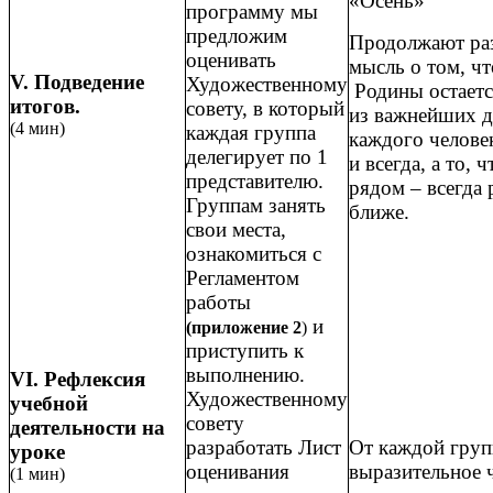
«Осень»
программу мы
предложим
Продолжают ра
оценивать
мысль о том, чт
V. Подведение
Художественному
Родины остаетс
итогов.
совету, в который
из важнейших д
(4 мин)
каждая группа
каждого человек
делегирует по 1
и всегда, а то, ч
представителю.
рядом – всегда 
Группам занять
ближе.
свои места,
ознакомиться с
Регламентом
работы
и
(приложение 2
)
приступить к
выполнению.
VI. Рефлексия
Художественному
учебной
совету
деятельности на
От каждой груп
разработать Лист
уроке
выразительное 
оценивания
(1 мин)