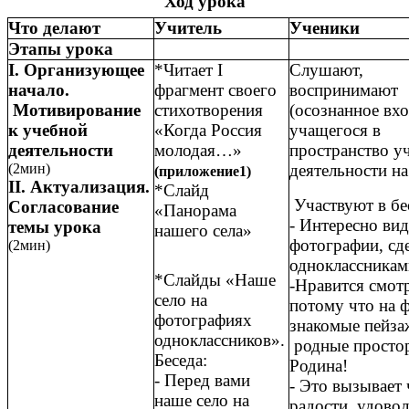
Ход урока
Что делают
Учитель
Ученики
Этапы урока
I. Организующее
*Читает I
Слушают,
начало.
фрагмент своего
воспринимают
Мотивирование
стихотворения
(осознанное вх
к учебной
«Когда Россия
учащегося в
деятельности
молодая…»
пространство у
(2мин)
деятельности на
(приложение1)
II. Актуализация.
*Слайд
Участвуют в бе
Согласование
«Панорама
- Интересно вид
темы урока
нашего села»
фотографии, сд
(2мин)
одноклассникам
*Слайды «Наше
-Нравится смотр
село на
потому что на 
фотографиях
знакомые пейза
одноклассников».
родные просто
Беседа:
Родина!
- Перед вами
- Это вызывает 
наше село на
радости, удовол