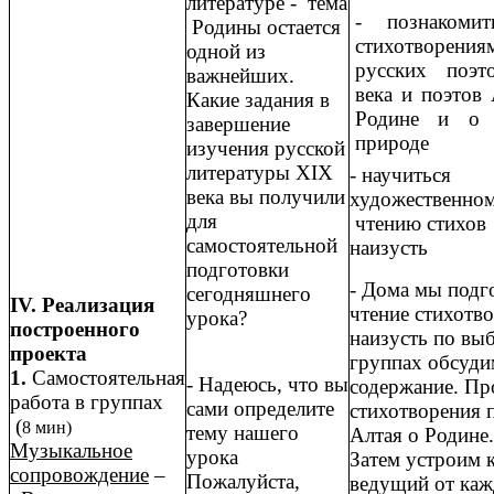
литературе - тема
- познакомит
Родины остается
стихотворения
одной из
русских поэт
важнейших.
века и поэтов 
Какие задания в
Родине и о 
завершение
природе
изучения русской
литературы XIX
- научиться
века вы получили
художественно
для
чтению стихов
самостоятельной
наизусть
подготовки
- Дома мы подг
сегодняшнего
IV. Реализация
чтение стихотв
урока?
построенного
наизусть по вы
проекта
группах обсуди
1.
Самостоятельная
- Надеюсь, что вы
содержание. Пр
работа в группах
сами определите
стихотворения 
(
8 мин)
тему нашего
Алтая о Родине.
Музыкальное
урока
Затем устроим 
сопровождение
–
Пожалуйста,
ведущий от ка