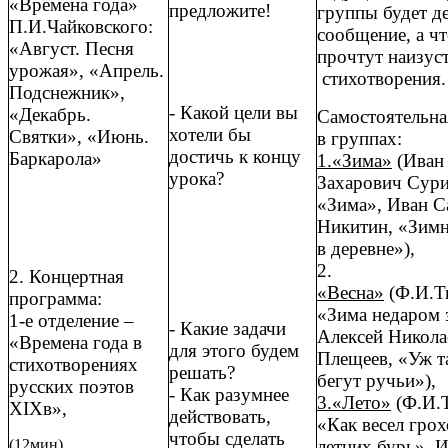
«Времена года»
предложите!
группы будет д
П.И.Чайковского:
сообщение, а ч
«Август. Песня
прочтут наизус
урожая», «Апрель.
стихотворения.
Подснежник»,
- Какой цели вы
«Декабрь.
Самостоятельна
хотели бы
Святки», «Июнь.
в группах:
достичь к концу
Баркарола»
1.«Зима»
(Иван
урока?
Захарович Сури
«Зима», Иван С
Никитин, «Зимн
в деревне»),
2.
2. Концертная
«Весна»
(Ф.И.Т
программа:
«Зима недаром 
1-е отделение –
- Какие задачи
Алексей Никола
«Времена года в
для этого будем
Плещеев, «Уж та
стихотворениях
решать?
бегут ручьи»),
русских поэтов
- Как разумнее
3.«Лето»
(Ф.И.
XIXв»,
действовать,
«Как весел грох
чтобы сделать
летних бурь», 
(12мин)