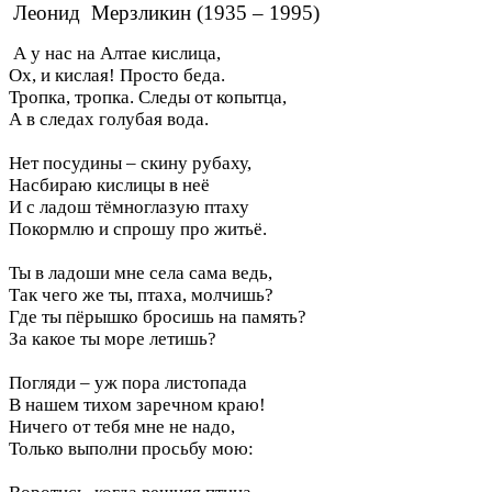
Леонид Мерзликин (
1935 – 1995)
А у нас на Алтае кислица,
Ох, и кислая! Просто беда.
Тропка, тропка. Следы от копытца,
А в следах голубая вода.
-
Нет посудины – скину рубаху,
Насбираю кислицы в неё
И с ладош тёмноглазую птаху
Покормлю и спрошу про житьё.
-
Ты в ладоши мне села сама ведь,
Так чего же ты, птаха, молчишь?
Где ты пёрышко бросишь на память?
За какое ты море летишь?
-
Погляди – уж пора листопада
В нашем тихом заречном краю!
Ничего от тебя мне не надо,
Только выполни просьбу мою:
-