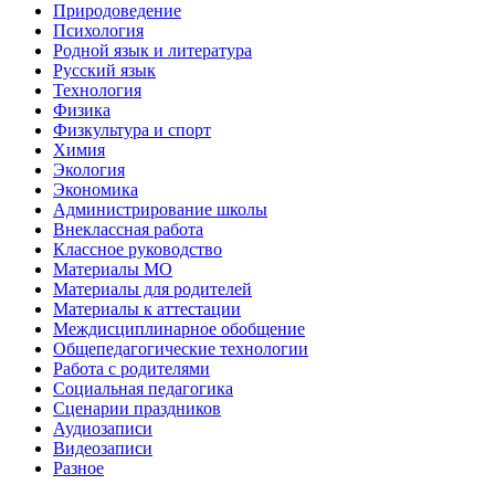
Природоведение
Психология
Родной язык и литература
Русский язык
Технология
Физика
Физкультура и спорт
Химия
Экология
Экономика
Администрирование школы
Внеклассная работа
Классное руководство
Материалы МО
Материалы для родителей
Материалы к аттестации
Междисциплинарное обобщение
Общепедагогические технологии
Работа с родителями
Социальная педагогика
Сценарии праздников
Аудиозаписи
Видеозаписи
Разное