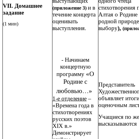
одного чтеца
выступающих
VII. Домашнее
стихотворения 
и в
(приложение 3)
задание
Алтая о Родине 
течение концерта
родной природе
оценивать
(1 мин)
выбору
),
выступления.
(прило
- Начинаем
концертную
«О
программу
Родине с
Представитель
любовью…»
Художественног
объявляет итог
1-е отделение
–
оценочным лис
«Времена года в
стихотворениях
Учащиеся по ж
русских поэтов
высказываются
XIX в.»
Демонстрирует