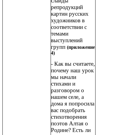
слайды
репродукций
картин русских
художников в
соответствии с
темами
выступлений
групп
(приложение
4)
- Как вы считаете,
почему наш урок
мы начали
стихами и
разговором о
нашем селе, а
дома я попросила
вас подобрать
стихотворения
поэтов Алтая о
Родине? Есть ли