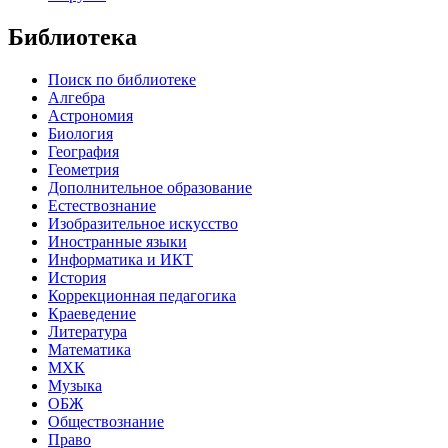
Библиотека
Поиск по библиотеке
Алгебра
Астрономия
Биология
География
Геометрия
Дополнительное образование
Естествознание
Изобразительное искусство
Иностранные языки
Информатика и ИКТ
История
Коррекционная педагогика
Краеведение
Литература
Математика
МХК
Музыка
ОБЖ
Обществознание
Право