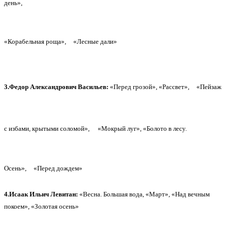
день»,
«Корабельная роща»,
«Лесные дали»
3.Федор Александрович Васильев:
«Перед грозой», «Рассвет»,
«Пейзаж
с избами, крытыми соломой»,
«Мокрый луг», «Болото в лесу.
Осень»,
«Перед дождем»
4.Исаак Ильич Левитан:
«Весна. Большая вода, «Март», «Над вечным
покоем», «Золотая осень»