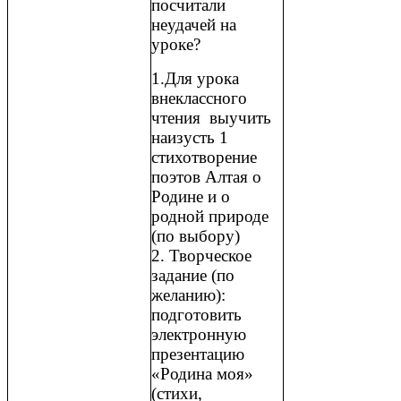
посчитали
неудачей на
уроке?
1.Для урока
внеклассного
чтения выучить
наизусть 1
стихотворение
поэтов Алтая о
Родине и о
родной природе
(по выбору)
2. Творческое
задание (по
желанию):
подготовить
электронную
презентацию
«Родина моя»
(стихи,