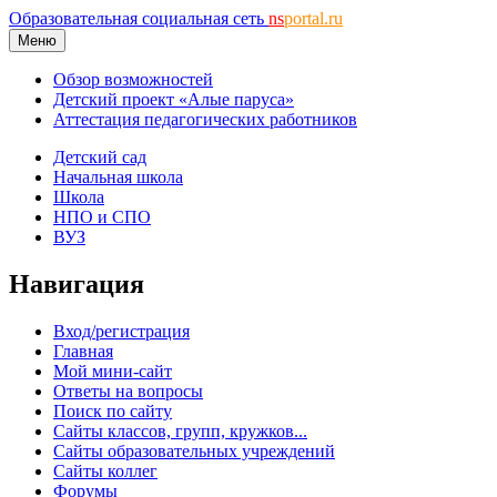
Образовательная социальная сеть
ns
portal.ru
Меню
Обзор возможностей
Детский проект «Алые паруса»
Аттестация педагогических работников
Детский сад
Начальная школа
Школа
НПО и СПО
ВУЗ
Навигация
Вход/регистрация
Главная
Мой мини-сайт
Ответы на вопросы
Поиск по сайту
Сайты классов, групп, кружков...
Сайты образовательных учреждений
Сайты коллег
Форумы