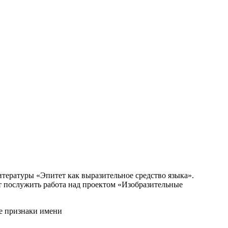
атуры «Эпитет как выразительное средство языка».
т послужить работа над проектом «Изобразительные
ризнаки имени
х прилагательных»,