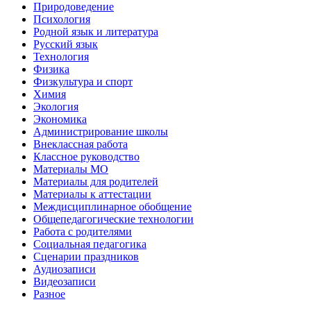
Природоведение
Психология
Родной язык и литература
Русский язык
Технология
Физика
Физкультура и спорт
Химия
Экология
Экономика
Администрирование школы
Внеклассная работа
Классное руководство
Материалы МО
Материалы для родителей
Материалы к аттестации
Междисциплинарное обобщение
Общепедагогические технологии
Работа с родителями
Социальная педагогика
Сценарии праздников
Аудиозаписи
Видеозаписи
Разное