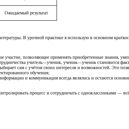
Ожидаемый результат
литературы. В урочной практике я использую в основном кратко
ое участие, позволяющее применять приобретенные знания, умен
отрудничества учитель—ученик, ученик—ученик становится факт
ирает сам с учётом своих интересов и возможностей. Это позв
иентированного обучения;
нформации и коммуникация всегда являлись и остаются основн
онтролировать процесс и сотрудничать с одноклассниками — вс