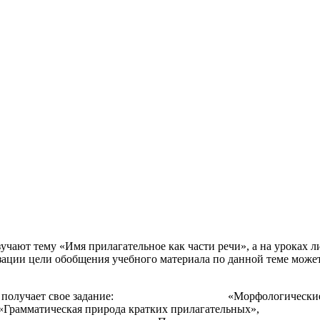
у «Имя прилагательное как части речи», а на уроках литер
ации цели обобщения учебного материала по данной теме може
па получает свое задание: «Морфологические п
атическая природа кратки