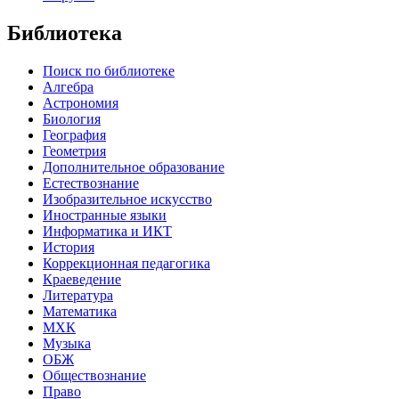
Библиотека
Поиск по библиотеке
Алгебра
Астрономия
Биология
География
Геометрия
Дополнительное образование
Естествознание
Изобразительное искусство
Иностранные языки
Информатика и ИКТ
История
Коррекционная педагогика
Краеведение
Литература
Математика
МХК
Музыка
ОБЖ
Обществознание
Право