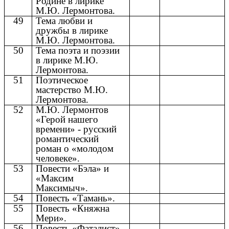
Родине в лирике
М.Ю. Лермонтова.
49
Тема любви и
дружбы в лирике
М.Ю. Лермонтова.
50
Тема поэта и поэзии
в лирике М.Ю.
Лермонтова.
51
Поэтическое
мастерство М.Ю.
Лермонтова.
52
М.Ю. Лермонтов
«Герой нашего
времени» - русский
романтический
роман о «молодом
человеке».
53
Повести «Бэла» и
«Максим
Максимыч».
54
Повесть «Тамань».
55
Повесть «Княжна
Мери».
56
Повесть «Фаталист»