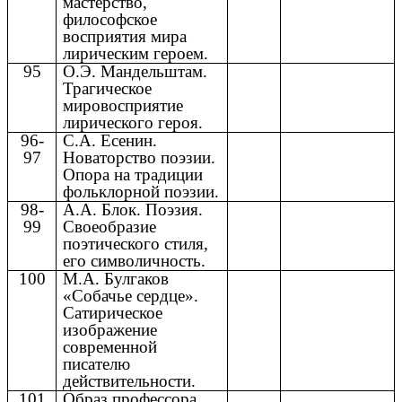
мастерство,
философское
восприятия мира
лирическим героем.
95
О.Э. Мандельштам.
Трагическое
мировосприятие
лирического героя.
96-
С.А. Есенин.
97
Новаторство поэзии.
Опора на традиции
фольклорной поэзии.
98-
А.А. Блок. Поэзия.
99
Своеобразие
поэтического стиля,
его символичность.
100
М.А. Булгаков
«Собачье сердце».
Сатирическое
изображение
современной
писателю
действительности.
101
Образ профессора