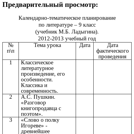
Предварительный просмотр:
Календарно-тематическое планирование
по литературе – 9 класс
(учебник М.Б. Ладыгина).
2012-2013 учебный год
№
Тема урока
Дата
Дата
п\п
фактического
проведения
1
Классическое
литературное
произведение, его
особенности.
Классика и
современность.
2
А.С. Пушкин.
«Разговор
книгопродавца с
поэтом».
3
«Слово о полку
Игореве» -
древнейшее