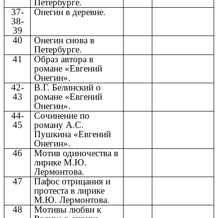
Петербурге.
37-
Онегин в деревне.
38-
39
40
Онегин снова в
Петербурге.
41
Образ автора в
романе «Евгений
Онегин».
42-
В.Г. Белинский о
43
романе «Евгений
Онегин».
44-
Сочинение по
45
роману А.С.
Пушкина «Евгений
Онегин».
46
Мотив одиночества в
лирике М.Ю.
Лермонтова.
47
Пафос отрицания и
протеста в лирике
М.Ю. Лермонтова.
48
Мотивы любви к