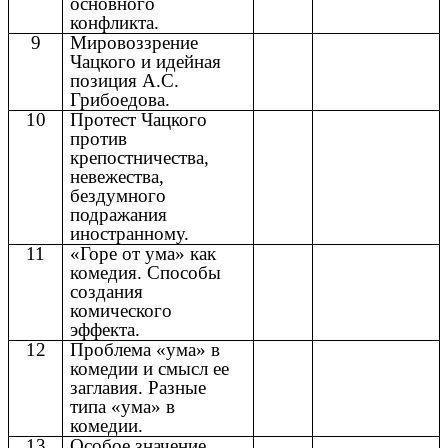
основного
конфликта.
9
Мировоззрение
Чацкого и идейная
позиция А.С.
Грибоедова.
10
Протест Чацкого
против
крепостничества,
невежества,
бездумного
подражания
иностранному.
11
«Горе от ума» как
комедия. Способы
создания
комического
эффекта.
12
Проблема «ума» в
комедии и смысл ее
заглавия. Разные
типа «ума» в
комедии.
13
Особое значение