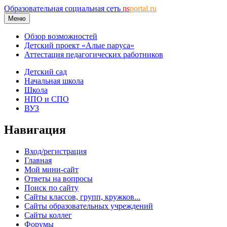
Образовательная социальная сеть
ns
portal.ru
Меню
Обзор возможностей
Детский проект «Алые паруса»
Аттестация педагогических работников
Детский сад
Начальная школа
Школа
НПО и СПО
ВУЗ
Навигация
Вход/регистрация
Главная
Мой мини-сайт
Ответы на вопросы
Поиск по сайту
Сайты классов, групп, кружков...
Сайты образовательных учреждений
Сайты коллег
Форумы