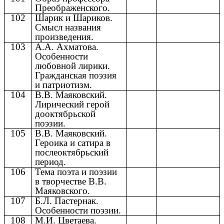
Преображенского.
102
Шарик и Шариков.
Смысл названия
произведения.
103
А.А. Ахматова.
Особенности
любовной лирики.
Гражданская поэзия
и патриотизм.
104
В.В. Маяковский.
Лирический герой
дооктябрьской
поэзии.
105
В.В. Маяковский.
Героика и сатира в
послеоктябрьский
период.
106
Тема поэта и поэзии
в творчестве В.В.
Маяковского.
107
Б.Л. Пастернак.
Особенности поэзии.
108
М.И. Цветаева.