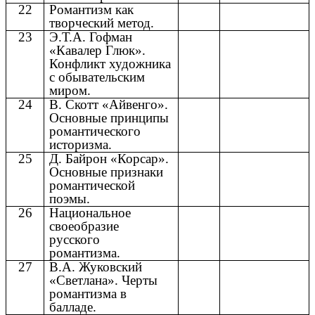
22
Романтизм как
творческий метод.
23
Э.Т.А. Гофман
«Кавалер Глюк».
Конфликт художника
с обывательским
миром.
24
В. Скотт «Айвенго».
Основные принципы
романтического
историзма.
25
Д. Байрон «Корсар».
Основные признаки
романтической
поэмы.
26
Национальное
своеобразие
русского
романтизма.
27
В.А. Жуковский
«Светлана». Черты
романтизма в
балладе.