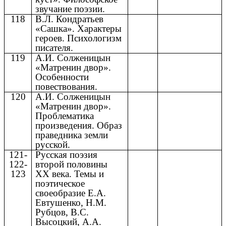
звучание поэзии.
118
В.Л. Кондратьев
«Сашка». Характеры
героев. Психологизм
писателя.
119
А.И. Солженицын
«Матренин двор».
Особенности
повествования.
120
А.И. Солженицын
«Матренин двор».
Проблематика
произведения. Образ
праведника земли
русской.
121-
Русская поэзия
122-
второй половины
123
XX века. Темы и
поэтическое
своеобразие Е.А.
Евтушенко, Н.М.
Рубцов, В.С.
Высоцкий, А.А.