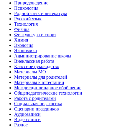
Природоведение
Психология
Родной язык и литература
Русский язык
Технология
Физика
Физкультура и спорт
Химия
Экология
Экономика
Администрирование школы
Внеклассная работа
Классное руководство
Материалы МО
Материалы для родителей
Материалы к аттестации
Междисциплинарное обобщение
Общепедагогические технологии
Работа с родителями
Социальная педагогика
Сценарии праздников
Аудиозаписи
Видеозаписи
Разное