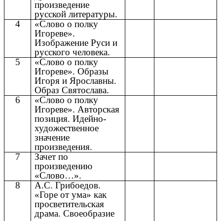
произведение
русской литературы.
4
«Слово о полку
Игореве».
Изображение Руси и
русского человека.
5
«Слово о полку
Игореве». Образы
Игоря и Ярославны.
Образ Святослава.
6
«Слово о полку
Игореве». Авторская
позиция. Идейно-
художественное
значение
произведения.
7
Зачет по
произведению
«Слово…».
8
А.С. Грибоедов.
«Горе от ума» как
просветительская
драма. Своеобразие