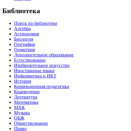
Библиотека
Поиск по библиотеке
Алгебра
Астрономия
Биология
География
Геометрия
Дополнительное образование
Естествознание
Изобразительное искусство
Иностранные языки
Информатика и ИКТ
История
Коррекционная педагогика
Краеведение
Литература
Математика
МХК
Музыка
ОБЖ
Обществознание
Право