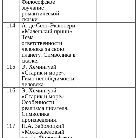
Философское
звучание
романтической
сказки.
114
А. де Сент-Экзюпери
«Маленький принц».
Тема
ответственности
человека за свою
планету. Символика в
сказке.
115
Э. Хемингуэй
«Старик и море».
Гимн непобедимости
человека.
116
Э. Хемингуэй
«Старик и море».
Особенности
реализма писателя.
Символика
произведения.
117
Н.А. Заболоцкий
«Можжевеловый
куст». Философское