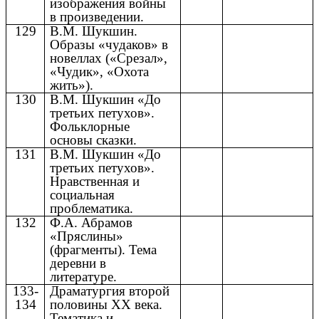
изображения войны
в произведении.
129
В.М. Шукшин.
Образы «чудаков» в
новеллах («Срезал»,
«Чудик», «Охота
жить»).
130
В.М. Шукшин «До
третьих петухов».
Фольклорные
основы сказки.
131
В.М. Шукшин «До
третьих петухов».
Нравственная и
социальная
проблематика.
132
Ф.А. Абрамов
«Пряслины»
(фрагменты). Тема
деревни в
литературе.
133-
Драматургия второй
134
половины XX века.
Тематика и