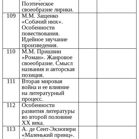
Поэтическое
своеобразие лирики.
109
М.М. Защенко
«Собачий нюх».
Особенности
повествования.
Идейное звучание
произведения.
110
М.М. Пришвин
«Роман». Жанровое
своеобразие. Смысл
названия и авторская
позиция.
111
Вторая мировая
война и ее влияние
на литературный
процесс.
112
Особенности
развития литературы
во второй половине
XX века.
113
А. де Сент-Экзюпери
«Маленький принц».