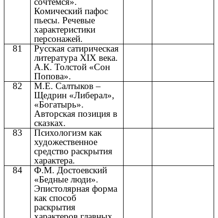
сочтемся».
Комический пафос
пьесы. Речевые
характеристики
персонажей.
81
Русская сатирическая
литература XIX века.
А.К. Толстой «Сон
Попова».
82
М.Е. Салтыков –
Щедрин «Либерал»,
«Богатырь».
Авторская позиция в
сказках.
83
Психологизм как
художественное
средство раскрытия
характера.
84
Ф.М. Достоевский
«Бедные люди».
Эпистолярная форма
как способ
раскрытия
характеров главных