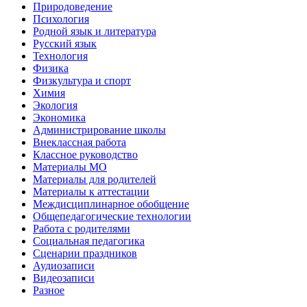
Природоведение
Психология
Родной язык и литература
Русский язык
Технология
Физика
Физкультура и спорт
Химия
Экология
Экономика
Администрирование школы
Внеклассная работа
Классное руководство
Материалы МО
Материалы для родителей
Материалы к аттестации
Междисциплинарное обобщение
Общепедагогические технологии
Работа с родителями
Социальная педагогика
Сценарии праздников
Аудиозаписи
Видеозаписи
Разное