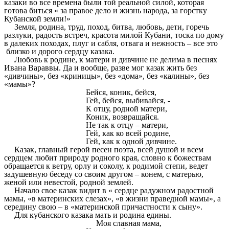
казаки во все времена были той реальной силой, которая
готова биться « за правое дело и жизнь народа, за горстку
Кубанской земли!»
Земля, родина, труд, поход, битва, любовь, дети, горечь
разлуки, радость встреч, красота милой Кубани, тоска по дому
в далеких походах, плуг и сабля, отвага и нежность – все это
близко и дорого сердцу казака.
Любовь к родине, к матери и дивчине не делима в песнях
Ивана Вараввы. Да и вообще, разве мог казак жить без
«дивчины», без «криницы», без «дома», без «калины», без
«мамы»?
Бейся, коник, бейся,
Гей, бейся, выбивайся, -
К отцу, родной матери,
Коник, возвращайся.
Не так к отцу – матери,
Гей, как ко всей родине,
Гей, как к одной дивчине.
Казак, главный герой песен поэта, всей душой и всем
сердцем любит природу родного края, словно к божествам
обращается к ветру, орлу и соколу, к родимой степи, ведет
задушевную беседу со своим другом – конем, с матерью,
женой или невестой, родной землей.
Начало свое казак видит в « сердце радужном радостной
мамы, «в материнских слезах», «в жизни праведной мамы», а
середину свою – в «материнской причастности к сыну».
Для кубанского казака мать и родина едины.
Моя славная мама,