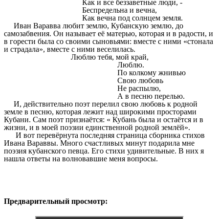
Как и все беззаветные люди, -
Беспредельна и вечна,
Как вечна под солнцем земля.
Иван Варавва любит землю, Кубанскую землю, до
самозабвения. Он называет её матерью, которая и в радости, и
в горести была со своими сыновьями: вместе с ними «стонала
и страдала», вместе с ними веселилась.
Люблю тебя, мой край,
Люблю.
По колкому жнивью
Свою любовь
Не распылю,
А в песню перелью.
И, действительно поэт перелил свою любовь к родной
земле в песню, которая лежит над широкими просторами
Кубани. Сам поэт признаётся: « Кубань была и остаётся и в
жизни, и в моей поэзии единственной родной землёй».
И вот перевёрнута последняя страница сборника стихов
Ивана Вараввы. Много счастливых минут подарила мне
поэзия кубанского певца. Его стихи удивительные. В них я
нашла ответы на волновавшие меня вопросы.
Предварительный просмотр: