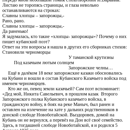
Листаю не торопясь страницы, и глаза невольно
останавливаются на строках:
Славны хлопцы – запорожцы,-
Рано, рано.
Славны хлопцы – запорожцы,-
Да раненько!
Я задумалась, кто такие «хлопцы- запорожцы»? Почему о них
пишет кубанский поэт?
Ответ на эти вопросы я нашла в других его сборниках стихов:
Становили черноморцы
У таманской крутизны
Под казачьим лютым солнцем
Запорожские челны…
Ещё в далёком 18 веке запорожские казаки обосновались
на Кубани и вошли в состав Кубанского Казачьего войска под
именем черноморцев.
Кто же он, певец земли казачьей? Сам поэт вспоминает:
«Дед мой, Никита Савельевич, в прошлом казак Второго
Запорожского полка Кубанского казачьего войска, в
гражданскую войну, в боях на реке Маныч, был ранен и
оставлен на излечение на хате у дальних родственников в
донской слободе Новоботайской. Выздоровев, домой на
Кубань он не вернулся, а перевёз на Дон всё своё семейство.
Здесь, в тогдашней слободе Новоботайской, я и родился 5