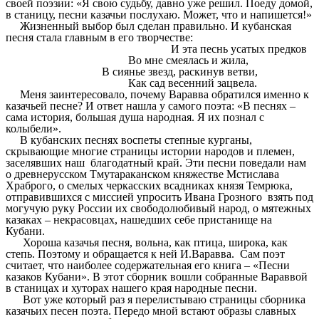
своей поэзии: «Я свою судьбу, давно уже решил. Поеду домой,
в станицу, песни казачьи послухаю. Может, что и напишется!»
Жизненный выбор был сделан правильно. И кубанская
песня стала главным в его творчестве:
И эта песнь усатых предков
Во мне смеялась и жила,
В сиянье звезд, раскинув ветви,
Как сад весенний зацвела.
Меня заинтересовало, почему Варавва обратился именно к
казачьей песне? И ответ нашла у самого поэта: «В песнях –
сама история, большая душа народная. Я их познал с
колыбели».
В кубанских песнях воспеты степные курганы,
скрывающие многие страницы истории народов и племен,
заселявших наш благодатный край. Эти песни поведали нам
о древнерусском Тмутараканском княжестве Мстислава
Храброго, о смелых черкасских всадниках князя Темрюка,
отправившихся с миссией упросить Ивана Грозного взять под
могучую руку России их свободолюбивый народ, о мятежных
казаках – некрасовцах, нашедших себе пристанище на
Кубани.
Хороша казачья песня, вольна, как птица, широка, как
степь. Поэтому и обращается к ней И.Варавва. Сам поэт
считает, что наиболее содержательная его книга – «Песни
казаков Кубани». В этот сборник вошли собранные Вараввой
в станицах и хуторах нашего края народные песни.
Вот уже который раз я перелистываю страницы сборника
казачьих песен поэта. Передо мной встают образы славных