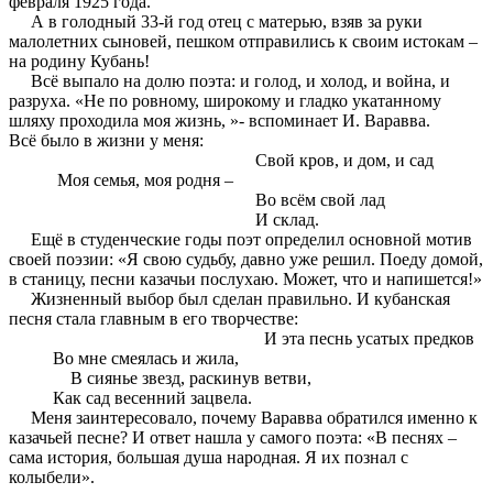
февраля 1925 года.
А в голодный 33-й год отец с матерью, взяв за руки
малолетних сыновей, пешком отправились к своим истокам –
на родину Кубань!
Всё выпало на долю поэта: и голод, и холод, и война, и
разруха. «Не по ровному, широкому и гладко укатанному
шляху проходила моя жизнь, »- вспоминает И. Варавва.
Всё было в жизни у меня:
Свой кров, и дом, и сад
Моя семья, моя родня –
Во всём свой лад
И склад.
Ещё в студенческие годы поэт определил основной мотив
своей поэзии: «Я свою судьбу, давно уже решил. Поеду домой,
в станицу, песни казачьи послухаю. Может, что и напишется!»
Жизненный выбор был сделан правильно. И кубанская
песня стала главным в его творчестве:
И эта песнь усатых предков
Во мне смеялась и жила,
В сиянье звезд, раскинув ветви,
Как сад весенний зацвела.
Меня заинтересовало, почему Варавва обратился именно к
казачьей песне? И ответ нашла у самого поэта: «В песнях –
сама история, большая душа народная. Я их познал с
колыбели».