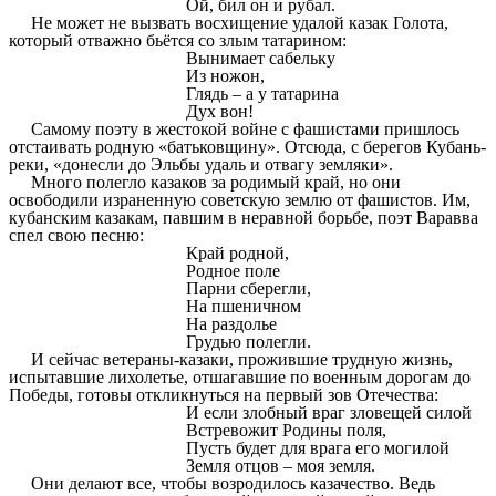
Ой, бил он и рубал.
Не может не вызвать восхищение удалой казак Голота,
который отважно бьётся со злым татарином:
Вынимает сабельку
Из ножон,
Глядь – а у татарина
Дух вон!
Самому поэту в жестокой войне с фашистами пришлось
отстаивать родную «батьковщину». Отсюда, с берегов Кубань-
реки, «донесли до Эльбы удаль и отвагу земляки».
Много полегло казаков за родимый край, но они
освободили израненную советскую землю от фашистов. Им,
кубанским казакам, павшим в неравной борьбе, поэт Варавва
спел свою песню:
Край родной,
Родное поле
Парни сберегли,
На пшеничном
На раздолье
Грудью полегли.
И сейчас ветераны-казаки, прожившие трудную жизнь,
испытавшие лихолетье, отшагавшие по военным дорогам до
Победы, готовы откликнуться на первый зов Отечества:
И если злобный враг зловещей силой
Встревожит Родины поля,
Пусть будет для врага его могилой
Земля отцов – моя земля.
Они делают все, чтобы возродилось казачество. Ведь