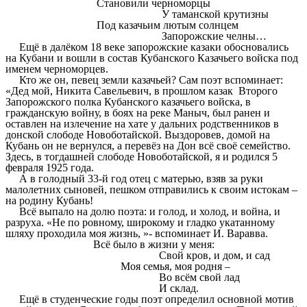
Становили черноморцы
У таманской крутизны
Под казачьим лютым солнцем
Запорожские челны…
Ещё в далёком 18 веке запорожские казаки обосновались
на Кубани и вошли в состав Кубанского Казачьего войска под
именем черноморцев.
Кто же он, певец земли казачьей? Сам поэт вспоминает:
«Дед мой, Никита Савельевич, в прошлом казак Второго
Запорожского полка Кубанского казачьего войска, в
гражданскую войну, в боях на реке Маныч, был ранен и
оставлен на излечение на хате у дальних родственников в
донской слободе Новоботайской. Выздоровев, домой на
Кубань он не вернулся, а перевёз на Дон всё своё семейство.
Здесь, в тогдашней слободе Новоботайской, я и родился 5
февраля 1925 года.
А в голодный 33-й год отец с матерью, взяв за руки
малолетних сыновей, пешком отправились к своим истокам –
на родину Кубань!
Всё выпало на долю поэта: и голод, и холод, и война, и
разруха. «Не по ровному, широкому и гладко укатанному
шляху проходила моя жизнь, »- вспоминает И. Варавва.
Всё было в жизни у меня:
Свой кров, и дом, и сад
Моя семья, моя родня –
Во всём свой лад
И склад.
Ещё в студенческие годы поэт определил основной мотив