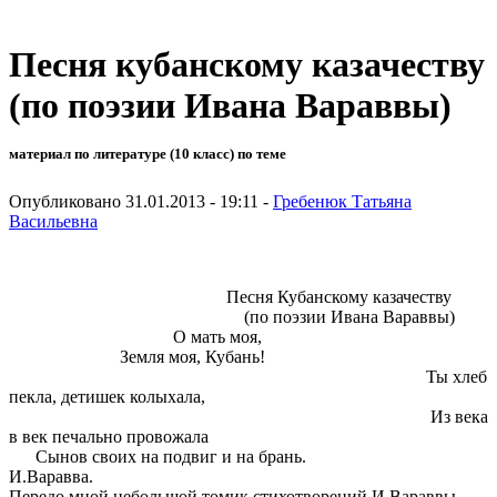
Песня кубанскому казачеству
(по поэзии Ивана Вараввы)
материал по литературе (10 класс) по теме
Опубликовано 31.01.2013 - 19:11 -
Гребенюк Татьяна
Васильевна
Песня Кубанскому казачеству
(по поэзии Ивана Вараввы)
О мать моя,
Земля моя, Кубань!
Ты хлеб
пекла, детишек колыхала,
Из века
в век печально провожала
Сынов своих на подвиг и на брань.
И.Варавва.
Передо мной небольшой томик стихотворений И.Вараввы.