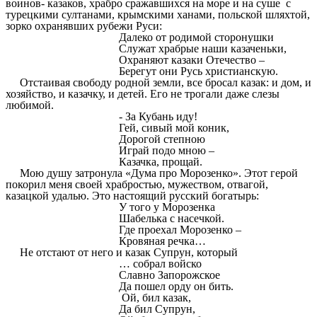
воинов- казаков, храбро сражавшихся на море и на суше с
турецкими султанами, крымскими ханами, польской шляхтой,
зорко охранявших рубежи Руси:
Далеко от родимой сторонушки
Служат храбрые наши казаченьки,
Охраняют казаки Отечество –
Берегут они Русь христианскую.
Отстаивая свободу родной земли, все бросал казак: и дом, и
хозяйство, и казачку, и детей. Его не трогали даже слезы
любимой.
- За Кубань иду!
Гей, сивый мой коник,
Дорогой степною
Играй подо мною –
Казачка, прощай.
Мою душу затронула «Дума про Морозенко». Этот герой
покорил меня своей храбростью, мужеством, отвагой,
казацкой удалью. Это настоящий русский богатырь:
У того у Морозенка
Шабелька с насечкой.
Где проехал Морозенко –
Кровяная речка…
Не отстают от него и казак Супрун, который
… собрал войско
Славно Запорожское
Да пошел орду он бить.
Ой, бил казак,
Да бил Супрун,