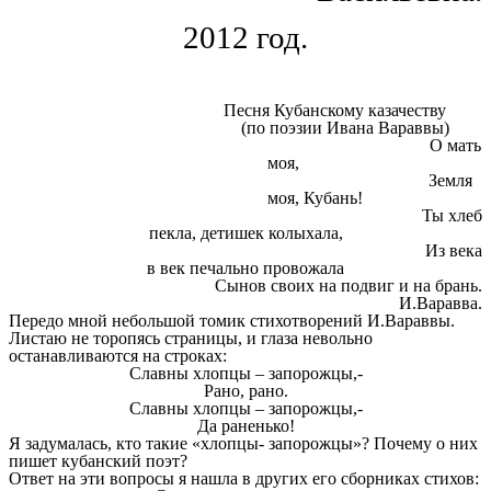
2012 год.
Песня Кубанскому казачеству
(по поэзии Ивана Вараввы)
О мать
моя,
Земля
моя, Кубань!
Ты хлеб
пекла, детишек колыхала,
Из века
в век печально провожала
Сынов своих на подвиг и на брань.
И.Варавва.
Передо мной небольшой томик стихотворений И.Вараввы.
Листаю не торопясь страницы, и глаза невольно
останавливаются на строках:
Славны хлопцы – запорожцы,-
Рано, рано.
Славны хлопцы – запорожцы,-
Да раненько!
Я задумалась, кто такие «хлопцы- запорожцы»? Почему о них
пишет кубанский поэт?
Ответ на эти вопросы я нашла в других его сборниках стихов: