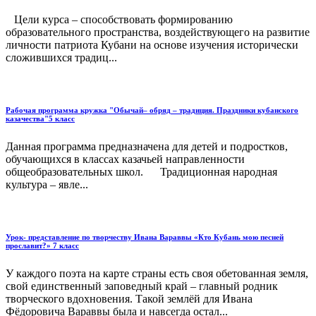
Цели курса – способствовать формированию
образовательного пространства, воздействующего на развитие
личности патриота Кубани на основе изучения исторически
сложившихся традиц...
Рабочая программа кружка "Обычай– обряд – традиция. Праздники кубанского
казачества"5 класс
Данная программа предназначена для детей и подростков,
обучающихся в классах казачьей направленности
общеобразовательных школ. Традиционная народная
культура – явле...
Урок- представление по творчеству Ивана Вараввы «Кто Кубань мою песней
прославит?» 7 класс
У каждого поэта на карте страны есть своя обетованная земля,
свой единственный заповедный край – главный родник
творческого вдохновения. Такой землёй для Ивана
Фёдоровича Вараввы была и навсегда остал...