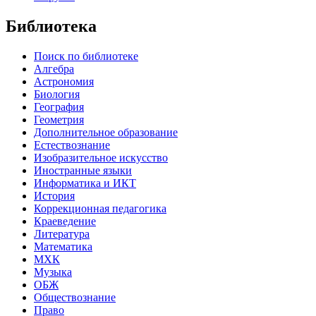
Библиотека
Поиск по библиотеке
Алгебра
Астрономия
Биология
География
Геометрия
Дополнительное образование
Естествознание
Изобразительное искусство
Иностранные языки
Информатика и ИКТ
История
Коррекционная педагогика
Краеведение
Литература
Математика
МХК
Музыка
ОБЖ
Обществознание
Право