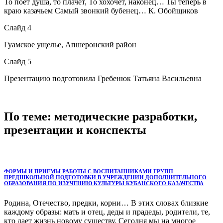
То поёт душа, то плачет, То хохочет, наконец… Ты теперь в
краю казачьем Самый звонкий бубенец… К. Обойщиков
Слайд 4
Гуамское ущелье, Апшеронский район
Слайд 5
Презентацию подготовила Гребенюк Татьяна Васильевна
По теме: методические разработки,
презентации и конспекты
ФОРМЫ И ПРИЕМЫ РАБОТЫ С ВОСПИТАННИКАМИ ГРУПП
ПРЕДШКОЛЬНОЙ ПОДГОТОВКИ В УЧРЕЖДЕНИИ ДОПОЛНИТЕЛЬНОГО
ОБРАЗОВАНИЯ ПО ИЗУЧЕНИЮ КУЛЬТУРЫ КУБАНСКОГО КАЗАЧЕСТВА
Родина, Отечество, предки, корни… В этих словах близкие
каждому образы: мать и отец, деды и прадеды, родители, те,
кто дает жизнь новому существу. Сегодня мы на многое