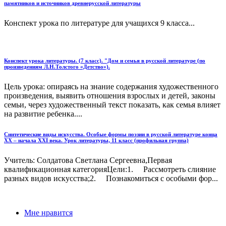
памятников и источников древнерусской литературы
Конспект урока по литературе для учащихся 9 класса...
Конспект урока литературы. (7 класс). "Дом и семья в русской литературе (по
произведениям Л.Н.Толстого «Детство»).
Цель урока: опираясь на знание содержания художественного
произведения, выявить отношения взрослых и детей, законы
семьи, через художественный текст показать, как семья влияет
на развитие ребенка....
Синтетические виды искусства. Особые формы поэзии в русской литературе конца
XX – начала XXI века. Урок литературы, 11 класс (профильная группа)
Учитель: Солдатова Светлана Сергеевна,Первая
квалификационная категорияЦели:1. Рассмотреть слияние
разных видов искусства;2. Познакомиться с особыми фор...
Мне нравится