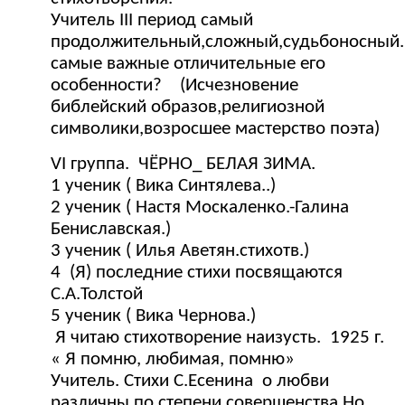
Учитель III период самый
продолжительный,сложный,судьбоносный
самые важные отличительные его
особенности? (Исчезновение
библейский образов,религиозной
символики,возросшее мастерство поэта)
VI группа. ЧЁРНО_ БЕЛАЯ ЗИМА.
1 ученик ( Вика Синтялева..)
2 ученик ( Настя Москаленко.-Галина
Бениславская.)
3 ученик ( Илья Аветян.стихотв.)
4 (Я) последние стихи посвящаются
С.А.Толстой
5 ученик ( Вика Чернова.)
Я читаю стихотворение наизусть. 1925 г.
« Я помню, любимая, помню»
Учитель. Стихи С.Есенина о любви
различны по степени совершенства.Но