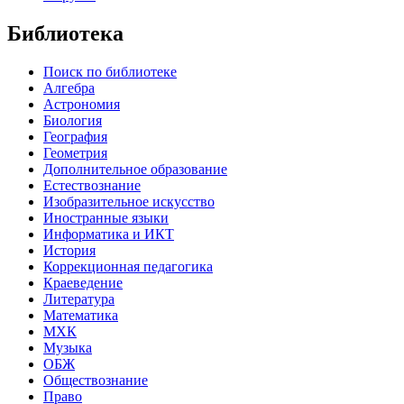
Библиотека
Поиск по библиотеке
Алгебра
Астрономия
Биология
География
Геометрия
Дополнительное образование
Естествознание
Изобразительное искусство
Иностранные языки
Информатика и ИКТ
История
Коррекционная педагогика
Краеведение
Литература
Математика
МХК
Музыка
ОБЖ
Обществознание
Право