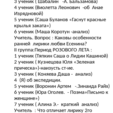
3 ученик ( Шабалин -А. Бальзамова)
4 ученик (Виолетта Леонович -об Анае
Изрядновой)
5 ученик (Саша Буланов «Гаснут красные
крылья заката»)
6 ученик (Маша Коротун -анализ)
Учитель. Вопрос : Каковы особенности
ранней лирики любви Есенина?
II группа:Период РОЗОВОГО ЛЕТА :
1 ученик (Тяпкин Саша о Лидии Кашиной)
2 ученик ( Кузнецова Юля «Зеленая
прическа»)-наизусть ст-ие.
3 ученик ( Коняева Даша - анализ)
4 (Я) об экспедиции.
5 ученик (Воронин Артем -.Зинаида Райх)
6 ученик (Юра Оголев. - Поэма»Письмо к
женщине»)
7 ученик ( Алина Э.- краткий анализ)
Учитель : Что отличает лирику 2го