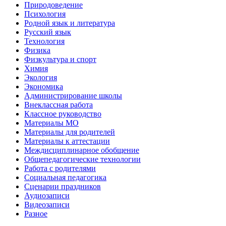
Природоведение
Психология
Родной язык и литература
Русский язык
Технология
Физика
Физкультура и спорт
Химия
Экология
Экономика
Администрирование школы
Внеклассная работа
Классное руководство
Материалы МО
Материалы для родителей
Материалы к аттестации
Междисциплинарное обобщение
Общепедагогические технологии
Работа с родителями
Социальная педагогика
Сценарии праздников
Аудиозаписи
Видеозаписи
Разное