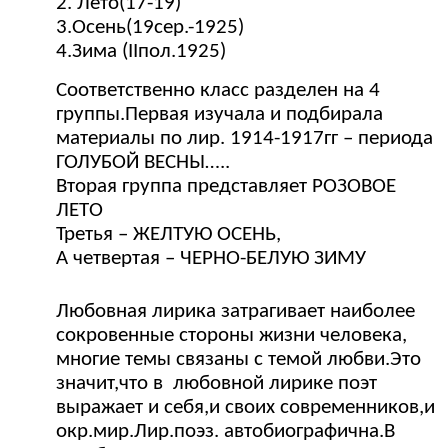
2. Лето(17-19)
3.Осень(19сер.-1925)
4.Зима (IIпол.1925)
Соответственно класс разделен на 4
группы.Первая изучала и подбирала
материалы по лир. 1914-1917гг – периода
ГОЛУБОЙ ВЕСНЫ…..
Вторая группа представляет РОЗОВОЕ
ЛЕТО
Третья – ЖЕЛТУЮ ОСЕНЬ,
А четвертая – ЧЕРНО-БЕЛУЮ ЗИМУ
Любовная лирика затрагивает наиболее
сокровенные стороны жизни человека,
многие темы связаны с темой любви.Это
значит,что в любовной лирике поэт
выражает и себя,и своих современников,и
окр.мир.Лир.поэз. автобиографична.В