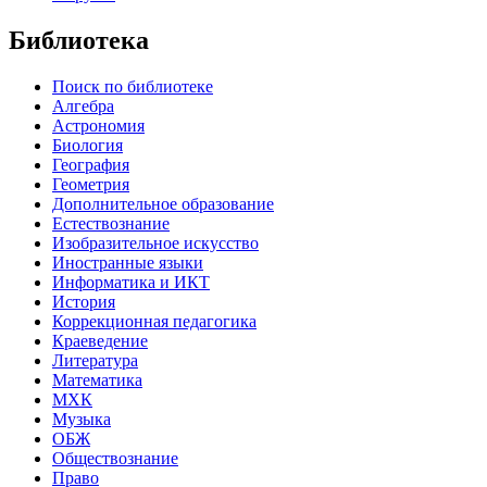
Библиотека
Поиск по библиотеке
Алгебра
Астрономия
Биология
География
Геометрия
Дополнительное образование
Естествознание
Изобразительное искусство
Иностранные языки
Информатика и ИКТ
История
Коррекционная педагогика
Краеведение
Литература
Математика
МХК
Музыка
ОБЖ
Обществознание
Право