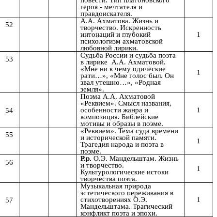
повести. Тип платоновского
героя - мечтателя и
правдоискателя.
А.А. Ахматова. Жизнь и
52
творчество. Искренность
1
интонаций и глубокий
психологизм ахматовской
любовной лирики.
Судьба России и судьба поэта
53
в лирике
А.А. Ахматовой.
«Мне ни к чему одические
1
рати…», «Мне голос был. Он
звал утешно…», «Родная
земля».
Поэма А.А. Ахматовой
«Реквием». Смысл названия,
1
54
особенности жанра и
композиция. Библейские
мотивы и образы в поэме.
«Реквием». Тема суда времени
55
и исторической памяти.
1
Трагедия народа и поэта в
поэме.
Р.р.
О.Э. Мандельштам. Жизнь
56
и творчество.
1
Культурологические истоки
творчества поэта.
Музыкальная природа
эстетического переживания в
1
57
стихотворениях
О.Э.
Мандельштама. Трагический
конфликт поэта и эпохи.