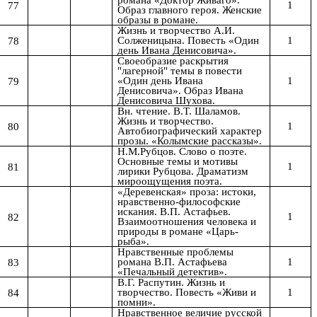
романа
«Доктор Живаго»
.
1
77
Образ главного героя. Женские
образы в романе.
Жизнь и творчество А.И.
1
78
Солженицына. Повесть «Один
день Ивана Денисовича».
Своеобразие раскрытия
"лагерной" темы в повести
1
79
«Один день Ивана
Денисовича». Образ Ивана
Денисовича Шухова.
Вн. чтение. В.Т. Шаламов.
Жизнь и творчество.
1
80
Автобиографический характер
прозы. «Колымские рассказы».
Н.М.Рубцов. Слово о поэте.
Основные темы и мотивы
1
81
лирики Рубцова. Драматизм
мироощущения поэта.
«Деревенская» проза: истоки,
нравственно-философские
искания. В.П. Астафьев.
1
82
Взаимоотношения человека и
природы в романе «Царь-
рыба».
Нравственные проблемы
1
83
романа В.П. Астафьева
«Печальный детектив».
В.Г. Распутин. Жизнь и
1
84
творчество. Повесть «Живи и
помни».
Нравственное величие русской