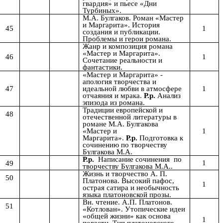
гвардия» и пьесе «Дни
Турбиных».
М.А. Булгаков. Роман «Мастер
и Маргарита». История
45
1
создания и публикации.
Проблемы и герои романа.
Жанр и композиция романа
«Мастер и Маргарита».
46
1
Сочетание реальности и
фантастики.
«Мастер и Маргарита» -
апология творчества и
47
1
идеальной любви в атмосфере
отчаяния и мрака.
Р.р.
Анализ
эпизода из романа.
Традиции европейской и
48
отечественной литературы в
романе М.А. Булгакова
1
«Мастер и
Маргарита».
Р.р.
Подготовка к
сочинению по творчеству
Булгакова М.А.
Р.р.
Написание сочинения по
1
49
творчеству Булгакова М.А..
Жизнь и творчество А. П.
50
Платонова. Высокий пафос,
1
острая сатира и необычность
языка платоновской прозы.
Вн. чтение. А.П. Платонов.
51
«Котлован». Утопические идеи
«общей жизни» как основа
1