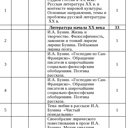
Русская литература XX в. в
контексте мировой культуры.
1
1
Основные направления, темы и
проблемы русской литературы
XX в.
Литература начала XX века
33
И.А. Бунин. Жизнь и
творчество. Философичность,
2
лаконизм и тонкий лиризм
1
лирики Бунина. Пейзажная
лирика поэта.
И.А. Бунин. «Господин из Сан-
Франциско». Обращение
писателя к широчайшим
3
1
социально-философским
обобщениям. Поэтика
рассказа.
И.А. Бунин. «Господин из Сан-
Франциско». Обращение
писателя к широчайшим
4
1
социально-философским
обобщениям. Поэтика
рассказа.
Тема любви в рассказе И.А.
5
Бунина «Чистый
1
понедельник»
Своеобразие лирического
повествования в прозе
И.А.
Бунина. Мотив увядания