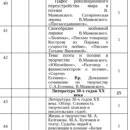
Пафос революционного
40
переустройства мира в
поэзии
В.
1
Маяковского.
Сатирическая
лирика
В.Маяковского.
«Прозаседавшиеся».
Своеобразие любовной
41
лирики
В.Маяковского.
«Лиличка», «Письмо товарищу
1
Кострову из Парижа о
сущности любви», «Письмо
Татьяне Яковлевой».
Тема поэта и поэзии в
42
творчестве
В.Маяковского.
«Юбилейное», «Разговор с
фининспектором о поэзии»,
1
«Сергею
Есенину».
Р.р.
Домашнее
сочинение по творчеству
С.А.Есенина,
В.Маяковского.
Литература 30-х годов ХХ
25
века
Литература 30-х годов ХХ
43
века. Обзор. Сложность
1
творческих поисков и
писательских судеб.
Жизнь и творчество М. А.
Булгакова. М.А. Булгаков и
театр. Судьбы людей в
1
44
революции в романе «Белая