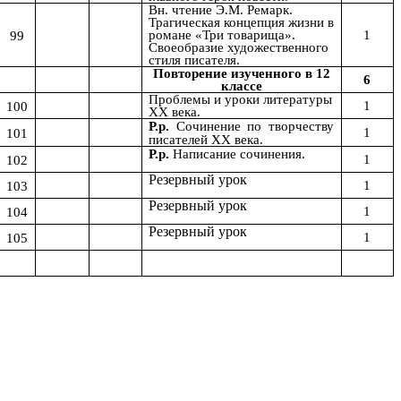
Вн. чтение Э.М. Ремарк.
Трагическая концепция жизни в
1
99
романе «Три товарища».
Своеобразие художественного
стиля писателя.
Повторение изученного в 12
6
классе
Проблемы и уроки литературы
1
100
XX века.
Р.р.
Сочинение по творчеству
1
101
писателей
XX века.
Р.р.
Написание сочинения.
1
102
Резервный урок
1
103
Резервный урок
1
104
Резервный урок
1
105