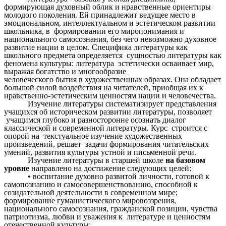
формирующая духовный облик и нравственные ориентиры
молодого поколения. Ей принадлежит ведущее место в
эмоциональном, интеллектуальном и эстетическом развитии
школьника, в формировании его миропонимания и
национального самосознания, без чего невозможно духовное
развитие нации в целом. Специфика литературы как
школьного предмета определяется сущностью литературы как
феномена культуры: литература эстетически осваивает мир,
выражая богатство и многообразие
человеческого бытия в художественных образах. Она обладает
большой силой воздействия на читателей, приобщая их к
нравственно-эстетическим ценностям нации и человечества.
Изучение литературы систематизирует представления
учащихся об историческом развитии литературы, позволяет
учащимся глубоко и разносторонне осознать диалог
классической и современной литературы. Курс строится с
опорой на текстуальное изучение художественных
произведений, решает задачи формирования читательских
умений, развития культуры устной и письменной речи.
Изучение литературы в старшей школе
на базовом
уровне
направлено на достижение следующих целей:
• воспитание духовно развитой личности, готовой к
самопознанию и самосовершенствованию, способной к
созидательной деятельности в современном мире;
формирование гуманистического мировоззрения,
национального самосознания, гражданской позиции, чувства
патриотизма, любви и уважения к литературе и ценностям
отечественной культуры;