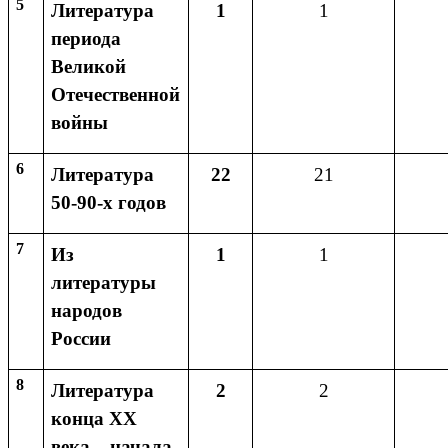
5
Литература
1
1
периода
Великой
Отечественной
войны
6
Литература
22
21
50-90-х годов
7
Из
1
1
литературы
народов
России
8
Литература
2
2
конца ХХ
века – начала