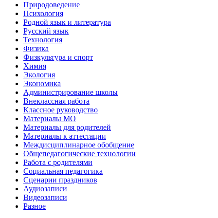
Природоведение
Психология
Родной язык и литература
Русский язык
Технология
Физика
Физкультура и спорт
Химия
Экология
Экономика
Администрирование школы
Внеклассная работа
Классное руководство
Материалы МО
Материалы для родителей
Материалы к аттестации
Междисциплинарное обобщение
Общепедагогические технологии
Работа с родителями
Социальная педагогика
Сценарии праздников
Аудиозаписи
Видеозаписи
Разное