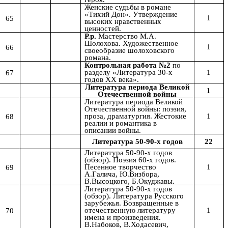
Женские судьбы в романе
«Тихий Дон». Утверждение
1
65
высоких нравственных
ценностей.
Р.р.
Мастерство М.А.
Шолохова. Художественное
1
66
своеобразие шолоховского
романа.
Контрольная работа №2
по
1
67
разделу «Литература 30-х
годов XX века».
Литература периода Великой
1
Отечественной войны
Литература периода Великой
Отечественной войны: поэзия,
1
68
проза, драматургия. Жестокие
реалии и романтика в
описании войны.
22
Литература 50-90-х годов
Литература 50-90-х годов
(обзор). Поэзия 60-х годов.
1
69
Песенное творчество
А.Галича, Ю.Визбора,
В.Высоцкого, Б.Окуджавы.
Литература 50-90-х годов
(обзор). Литература Русского
зарубежья. Возвращенные в
1
70
отечественную литературу
имена и произведения.
В.Набоков, В.Ходасевич,