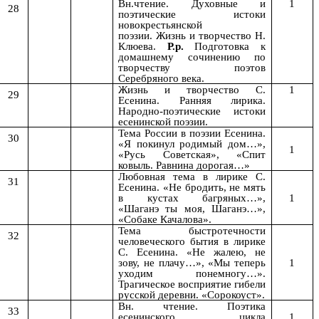
Вн.чтение. Духовные и
1
28
поэтические истоки
новокрестьянской
поэзии.
Жизнь и творчество Н.
Клюева.
Р.р.
Подготовка к
домашнему сочинению по
творчеству поэтов
Серебряного века.
Жизнь и творчество С.
1
29
Есенина. Ранняя лирика.
Народно-поэтические истоки
есенинской поэзии.
Тема России в поэзии Есенина.
30
«Я покинул родимый дом…»,
1
«Русь Советская», «Спит
ковыль. Равнина дорогая…»
Любовная тема в лирике С.
31
Есенина. «Не бродить, не мять
в кустах багряных…»,
1
«Шаганэ ты моя, Шаганэ…»,
«Собаке Качалова».
Тема быстротечности
32
человеческого бытия в лирике
С. Есенина. «Не жалею, не
зову, не плачу…», «Мы теперь
1
уходим понемногу…».
Трагическое восприятие гибели
русской деревни. «Сорокоуст».
Вн. чтение. Поэтика
33
есенинского цикла
1