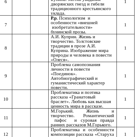
6
1
дворянских гнезд и гибели
традиционного крестьянского
уклада.
Р.р.
Психологизм и
особенности «внешней
7
1
изобретательности»
бунинской прозы.
А.И. Куприн. Жизнь и
творчество. Толстовские
традиции в прозе А.И.
8
1
Куприна. Изображение мира
природы и человека в повести
«Олеся».
Проблема самопознания
личности в повести
«Поединок».
9
1
Автобиографический и
гуманистический характер
повести.
Проблематика и поэтика
рассказа «Гранатовый
10
1
браслет». Любовь как высшая
ценность мира в рассказе.
М.Горький. Жизнь и
творчество.
Романтический
11
1
пафос и суровая правда
ранних рассказов М.Горького.
Проблематика и особенности
12
композиции рассказа «Старуха
1