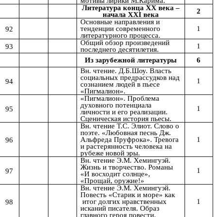
мотивы лирики М.Карима.
Литература конца ХХ века –
2
начала ХХI века
Основные направления и
1
92
тенденции современного
литературного процесса.
Общий обзор произведений
1
93
последнего десятилетия.
6
Из зарубежной литературы
Вн. чтение. Д.Б.Шоу. Власть
социальных предрассудков над
1
94
сознанием людей в пьесе
«Пигмалион».
«Пигмалион». Проблема
духовного потенциала
1
95
личности и его реализации.
Сценическая история пьесы.
Вн. чтение Т.С. Элиот. Слово о
поэте. «Любовная песнь Дж.
1
96
Альфреда Пруфрока». Тревога
и растерянность человека на
рубеже новой эры.
Вн. чтение Э.М. Хемингуэй.
Жизнь и творчество. Романы
1
97
«И восходит солнце»,
«Прощай, оружие!»
Вн. чтение Э.М. Хемингуэй.
Повесть «Старик и море» как
1
98
итог долгих нравственных
исканий писателя. Образ
главного героя повести.