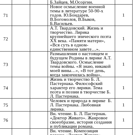
Б.Зайцев, М.Осоргин.
Новое осмысление военной
темы в литературе 50-90-х
1
71
годов. Ю.Бондарев,
В.Богомолов, В.Быков,
Б.Васильев.
А.Т. Твардовский. Жизнь и
творчество. Лирика
крупнейшего эпического поэта
1
72
ХХ века. «Памяти матери»,
«Вся суть в одном-
единственном завете…».
Размышления о настоящем и
будущем Родины в лирике А.Т.
Твардовского. Осмысление
1
73
темы войны. «Я знаю, никакой
моей вины…», «В тот день,
когда закончилась война».
Жизнь и творчество Б. Л.
Пастернака. Философский
1
74
характер его лирики. Тема
поэта и поэзии в творчестве Б.
Л. Пастернака.
Человек и природа в лирике
Б.
1
75
Л. Пастернака. Любовная
лирика.
Вн. чтение.
Б. Л. Пастернак.
«Доктор Живаго».
Жанровое
1
76
своеобразие,
история создания
и публикации романа.
Вн. чтение. Композиция