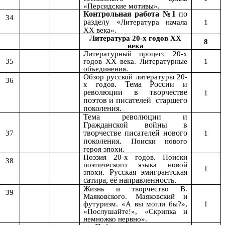
«Персидские мотивы».
Контрольная работа №1
по
34
разделу «
Литература начала
1
XX века».
Литература 20-х годов XX
8
века
Литературный процесс
20-х
35
годов XX века. Литературные
1
объединения.
Обзор русской литературы
20-
36
х годов.
Тема России и
революции в творчестве
1
поэтов и писателей старшего
поколения.
Тема революции и
Гражданской войны в
37
творчестве писателей нового
1
поколения.
Поиски нового
героя эпохи.
Поэзия 20-х годов. Поиски
38
поэтического языка новой
1
эпохи.
Русская эмигрантская
сатира, её направленность.
Жизнь и творчество В.
39
Маяковского. Маяковский и
футуризм. «А вы могли бы?»,
1
«Послушайте!», «Скрипка и
немножко нервно».