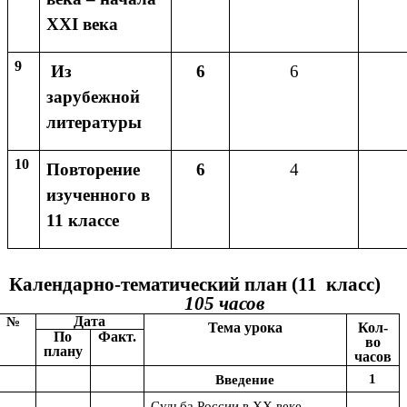
ХХI века
9
Из
6
6
зарубежной
литературы
10
Повторение
6
4
изученного в
11 классе
Календарно-тематический план (11 класс)
105 часов
№
Дата
Тема урока
Кол-
По
Факт.
во
плану
часов
1
Введение
Судьба России в XX веке.