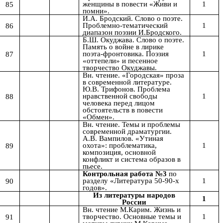
1
85
женщины в повести «Живи и
помни».
И.А. Бродский. Слово о поэте.
1
86
Проблемно-тематический
диапазон поэзии И.Бродского.
Б.Ш. Окуджава. Слово о поэте.
Память о войне в лирике
1
87
поэта-фронтовика. Поэзия
«оттепели» и песенное
творчество Окуджавы.
Вн. чтение. «Городская» проза
в современной литературе.
Ю.В. Трифонов. Проблема
1
88
нравственной свободы
человека перед лицом
обстоятельств в повести
«Обмен».
Вн. чтение. Темы и проблемы
современной драматургии.
А.В. Вампилов. «Утиная
1
89
охота»: проблематика,
композиция, основной
конфликт и система образов в
пьесе.
Контрольная работа №3
по
1
90
разделу «Литература 50-90-х
годов».
Из литературы народов
1
России
Вн. чтение М.Карим.
Жизнь и
1
91
творчество.
Основные темы и