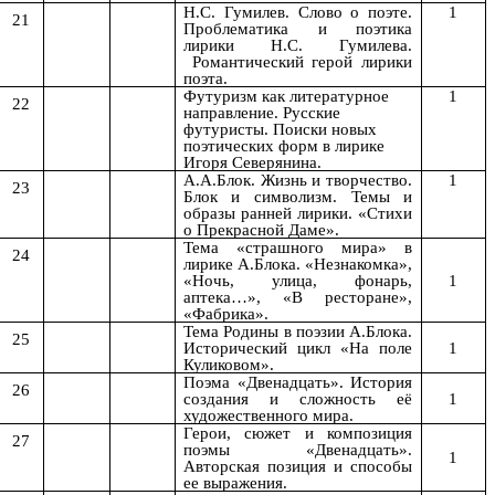
Н.С. Гумилев. Слово о поэте.
1
21
Проблематика и поэтика
лирики Н.С. Гумилева.
Романтический герой лирики
поэта.
Футуризм как литературное
1
22
направление. Русские
футуристы. Поиски новых
поэтических форм в лирике
Игоря Северянина.
А.А.Блок. Жизнь и творчество.
1
23
Блок и символизм. Темы и
образы ранней лирики. «Стихи
о Прекрасной Даме».
Тема «страшного мира» в
24
лирике А.Блока. «Незнакомка»,
1
«Ночь, улица, фонарь,
аптека…», «В ресторане»,
«Фабрика».
Тема Родины в поэзии А.Блока.
25
Исторический цикл «На поле
1
Куликовом».
Поэма «Двенадцать». История
26
создания и сложность её
1
художественного мира.
Герои, сюжет и композиция
27
поэмы «Двенадцать».
1
Авторская позиция и способы
ее выражения.