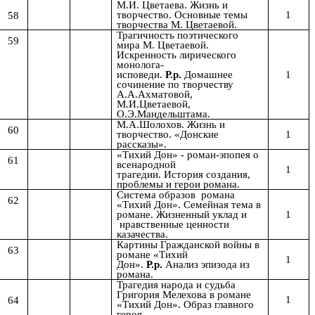
М.И. Цветаева. Жизнь и
1
58
творчество.
Основные темы
творчества М. Цветаевой.
Трагичность поэтического
59
мира М. Цветаевой.
Искренность лирического
монолога-
1
исповеди.
Р.р.
Домашнее
сочинение по творчеству
А.А.Ахматовой,
М.И.Цветаевой,
О.Э.Мандельштама.
М.А.Шолохов. Жизнь и
60
1
творчество. «Донские
рассказы».
«Тихий Дон» - роман-эпопея о
61
всенародной
1
трагедии.
История создания,
проблемы и герои романа.
Система образов романа
62
«Тихий Дон». Семейная тема в
1
романе. Жизненный уклад и
нравственные ценности
казачества.
Картины Гражданской войны в
63
романе
«Тихий
1
Дон».
Р.р.
Анализ эпизода из
романа.
Трагедия народа и судьба
Григория Мелехова в романе
1
64
«Тихий Дон». Образ главного
героя.