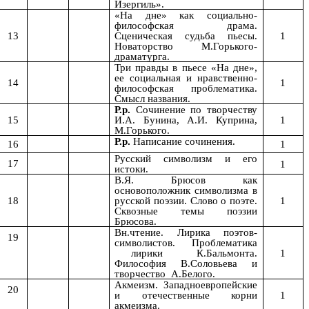
Изергиль».
«На дне» как социально-
философская драма.
13
Сценическая судьба пьесы.
1
Новаторство М.Горького-
драматурга.
Три правды в пьесе «На дне»,
ее социальная и нравственно-
14
1
философская проблематика.
Смысл названия.
Р.р.
Сочинение по творчеству
15
И.А. Бунина, А.И. Куприна,
1
М.Горького.
Р.р.
Написание сочинения.
16
1
Русский символизм и его
17
1
истоки.
В.Я. Брюсов как
основоположник символизма в
18
русской поэзии. Слово о поэте.
1
Сквозные темы поэзии
Брюсова.
Вн.чтение. Лирика поэтов-
19
символистов. Проблематика
лирики К.Бальмонта.
1
Философия В.Соловьева и
творчество А.Белого.
Акмеизм. Западноевропейские
20
и отечественные корни
1
акмеизма.