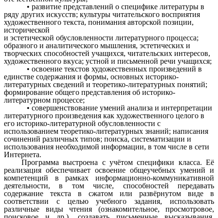
• развитие представлений о специфике литературы в
ряду других искусств; культуры читательского восприятия
художественного текста, понимания авторской позиции,
исторической
и эстетической обусловленности литературного процесса;
образного и аналитического мышления, эстетических и
творческих способностей учащихся, читательских интересов,
художественного вкуса; устной и письменной речи учащихся;
• освоение текстов художественных произведений в
единстве содержания и формы, основных историко-
литературных сведений и теоретико-литературных понятий;
формирование общего представления об историко-
литературном процессе;
• совершенствование умений анализа и интерпретации
литературного произведения как художественного целого в
его историко-литературной обусловленности с
использованием теоретико-литературных знаний; написания
сочинений различных типов; поиска, систематизации и
использования необходимой информации, в том числе в сети
Интернета.
Программа выстроена с учётом специфики класса. Её
реализация обеспечивает освоение общеучебных умений и
компетенций в рамках информационно-коммуникативной
деятельности, в том числе, способностей передавать
содержание текста в сжатом или развёрнутом виде в
соответствии с целью учебного задания, использовать
различные виды чтения (ознакомительное, просмотровое,
поисковое и др.), создавать письменные высказывания,