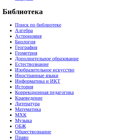
Библиотека
Поиск по библиотеке
Алгебра
Астрономия
Биология
География
Геометрия
Дополнительное образование
Естествознание
Изобразительное искусство
Иностранные языки
Информатика и ИКТ
История
Коррекционная педагогика
Краеведение
Литература
Математика
МХК
Музыка
ОБЖ
Обществознание
Право