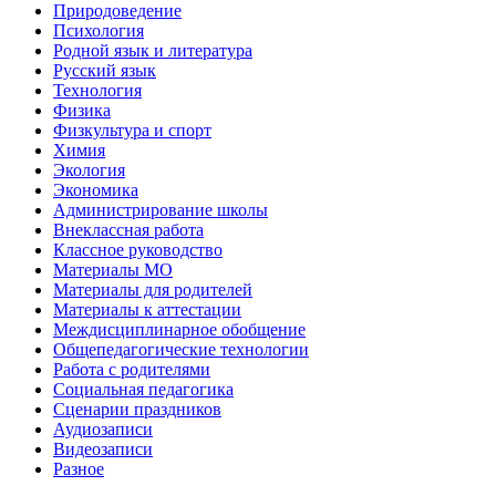
Природоведение
Психология
Родной язык и литература
Русский язык
Технология
Физика
Физкультура и спорт
Химия
Экология
Экономика
Администрирование школы
Внеклассная работа
Классное руководство
Материалы МО
Материалы для родителей
Материалы к аттестации
Междисциплинарное обобщение
Общепедагогические технологии
Работа с родителями
Социальная педагогика
Сценарии праздников
Аудиозаписи
Видеозаписи
Разное