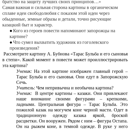
братство на защиту лучших своих принципов…»
Самая важная и сильная сторона картины в органическом
сплаве идеи свободолюбия с показом этой идеи через
обыденные, земные образы и детали, точно рисующие
казацкий быт и характер.
Кого из героев повести напоминают запорожцы на
картине?
Что сумел выхватить художник из гоголевского
произведения?
Рассмотрите картину А. Бубнова «Тарас Бульба и его сыновья
в степи». Какой момент в повести может проиллюстрировать
эта картина?
Ученик:
На этой картине изображен главный герой –
Тарас Бульба и его сыновья. Они едут в Запорожскую
Сечь.
Учитель:
Чем непривычна и необычна картина?
Ученик:
В центре картины – казаки. Они привлекают
наше внимание своими фигурами – крепкими,
ладными. Центральная фигура – Тарас Бульба. Это
пожилой казак на могучем коне черной масти. Одет в
традиционную одежду казака яркой, броской
расцветки. Он вооружен. Рядом с ним – фигура Остапа.
Он на рыжем коне, в темной одежде. В руке у него