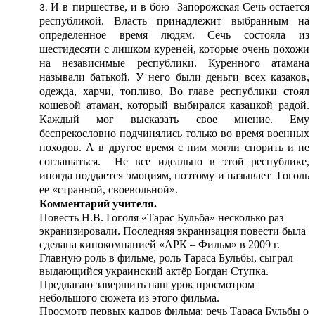
И в пиршестве, и в бою Запорожская Сечь остается
республикой. Власть принадлежит выбранным на
определенное время людям. Сечь состояла из
шестидесяти с лишком куреней, которые очень похожи
на независимые республики. Куренного атамана
называли батькой. У него были деньги всех казаков,
одежда, харчи, топливо, Во главе республики стоял
кошевой атаман, который выбирался казацкой радой.
Каждый мог высказать свое мнение. Ему
беспрекословно подчинялись только во время военных
походов. А в другое время с ним могли спорить и не
соглашаться. Не все идеально в этой республике,
иногда поддается эмоциям, поэтому и называет Гоголь
ее «странной, своевольной».
Комментарий учителя.
Повесть Н.В. Гоголя «Тарас Бульба» несколько раз
экранизировали. Последняя экранизация повести была
сделана кинокомпанией «АРК – Фильм» в 2009 г.
Главную роль в фильме, роль Тараса Бульбы, сыграл
выдающийся украинский актёр Богдан Ступка.
Предлагаю завершить наш урок просмотром
небольшого сюжета из этого фильма.
Просмотр первых кадров фильма: речь Тараса Бульбы о