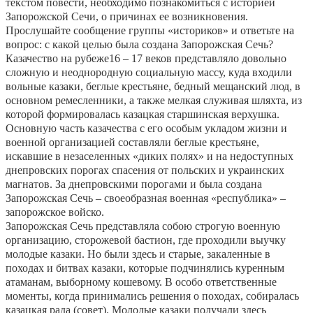
текстом повести, необходимо познакомиться с историей
Запорожской Сечи, о причинах ее возникновения.
Прослушайте сообщение группы «историков» и ответьте на
вопрос: с какой целью была создана Запорожская Сечь?
Казачество на рубеже16 – 17 веков представляло довольно
сложную и неоднородную социальную массу, куда входили
вольные казаки, беглые крестьяне, бедный мещанский люд, в
основном ремесленники, а также мелкая служивая шляхта, из
которой формировалась казацкая старшинская верхушка.
Основную часть казачества с его особым укладом жизни и
военной организацией составляли беглые крестьяне,
искавшие в незаселенных «диких полях» и на недоступных
днепровских порогах спасения от польских и украинских
магнатов. За днепровскими порогами и была создана
Запорожская Сечь – своеобразная военная «республика» –
запорожское войско.
Запорожская Сечь представляла собою строгую военную
организацию, сторожевой бастион, где проходили выучку
молодые казаки. Но были здесь и старые, закаленные в
походах и битвах казаки, которые подчинялись куренным
атаманам, выборному кошевому. В особо ответственные
моменты, когда принимались решения о походах, собиралась
казацкая рада (совет). Молодые казаки получали здесь