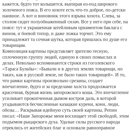
кажется, будто тот колышется, выпирая из-под широкого
золоченого пояса. В его хохоте есть что-то доброе, по-детски
наивное. А вот и виновник этого взрыва хохота. Слева, за
столом сидит полуобнаженный силач. Все у него при себе, на
поясе: тут и украшенная затейливым орнаментом баклага с
вином, и боевой топор, и даже ложка торчит. Это ему
принадлежит та сочная шутка, которая пришлась по душе его
товарищам.
Композиция картины представляет зрителю тесную,
сплоченную группу людей, единую в своих помыслах и
делах. Невольно вспоминаются строки из гоголевского
«Тараса Бульбы»: «Бывали и в других землях товарищи, но
таких, как в русской земле, не было таких товарищей». И то,
что рамки картины произвольно срезаны, создает
впечатление, будто и за пределами холста продолжается
красочная, бурная жизнь запорожского коша. Это впечатление
усиливает прокопченная дымом костров даль, в которой
угадываются бесчисленные казацкие курени, кони, люди,
обозы… Раскрывая идейную суть своей картины, Репин
писал: «Наше Запорожье меня восхищает этой свободой, этим
подъемом рыцарского духа. Удалые силы русского народа
отреклись от житейских благ и основали равноправное