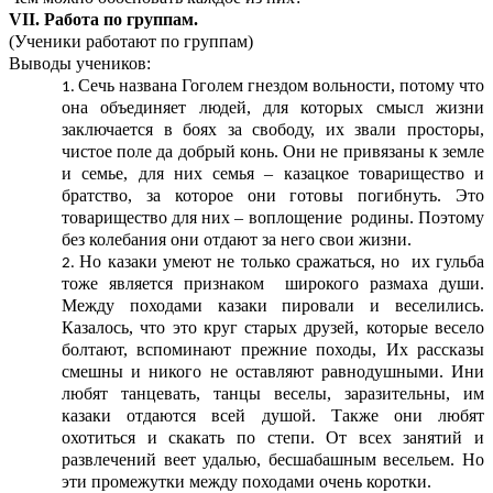
VII. Работа по группам.
(Ученики работают по группам)
Выводы учеников:
Сечь названа Гоголем гнездом вольности, потому что
она объединяет людей, для которых смысл жизни
заключается в боях за свободу, их звали просторы,
чистое поле да добрый конь. Они не привязаны к земле
и семье, для них семья – казацкое товарищество и
братство, за которое они готовы погибнуть. Это
товарищество для них – воплощение родины. Поэтому
без колебания они отдают за него свои жизни.
Но казаки умеют не только сражаться, но их гульба
тоже является признаком широкого размаха души.
Между походами казаки пировали и веселились.
Казалось, что это круг старых друзей, которые весело
болтают, вспоминают прежние походы, Их рассказы
смешны и никого не оставляют равнодушными. Ини
любят танцевать, танцы веселы, заразительны, им
казаки отдаются всей душой. Также они любят
охотиться и скакать по степи. От всех занятий и
развлечений веет удалью, бесшабашным весельем. Но
эти промежутки между походами очень коротки.