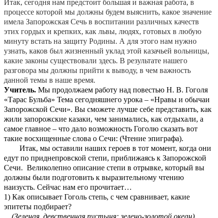
Итак, сегодня нам предстоит большая и важная работа, в
процессе которой мы должны будем выяснить, какое значение
имела Запорожская Сечь в воспитании различных качеств
этих гордых и крепких, как львы, людях, готовых в любую
минуту встать на защиту Родины. А для этого нам нужно
узнать, каков был жизненный уклад этой казачьей вольницы,
какие законы существовали здесь. В результате нашего
разговора мы должны прийти к выводу, в чем важность
данной темы в наше время.
Учитель.
Мы продолжаем работу над повестью Н. В. Гоголя
«Тарас Бульба» Тема сегодняшнего урока – «Нравы и обычаи
Запорожской Сечи». Вы сможете лучше себе представить, как
жили запорожские казаки, чем занимались, как отдыхали, а
самое главное – что дало возможность Гоголю сказать вот
такие восхищенные слова о Сечи: (Чтение эпиграфа).
Итак, мы оставили наших героев в тот момент, когда они
едут по приднепровской степи, приближаясь к Запорожской
Сечи. Великолепно описание степи в отрывке, который вы
должны были подготовить к выразительному чтению
наизусть. Сейчас нам его прочитает…
1) Как описывает Гоголь степь, с чем сравнивает, какие
эпитеты подбирает?
(Зеленая, девственная пустыня; зелено-золотой океан).