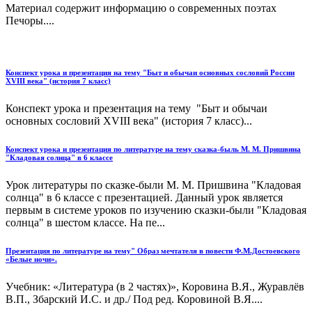
Материал содержит информацию о современных поэтах
Печоры....
Конспект урока и презентация на тему "Быт и обычаи основных сословий России
ХVIII века" (история 7 класс)
Конспект урока и презентация на тему "Быт и обычаи
основных сословий ХVIII века" (история 7 класс)...
Конспект урока и презентация по литературе на тему сказка-быль М. М. Пришвина
"Кладовая солнца" в 6 классе
Урок литературы по сказке-были М. М. Пришвина "Кладовая
солнца" в 6 классе с презентацией. Данный урок является
первым в системе уроков по изучению сказки-были "Кладовая
солнца" в шестом классе. На пе...
Презентация по литературе на тему" Образ мечтателя в повести Ф.М.Достоевского
«Белые ночи».
Учебник: «Литература (в 2 частях)», Коровина В.Я., Журавлёв
В.П., Збарский И.С. и др./ Под ред. Коровиной В.Я....