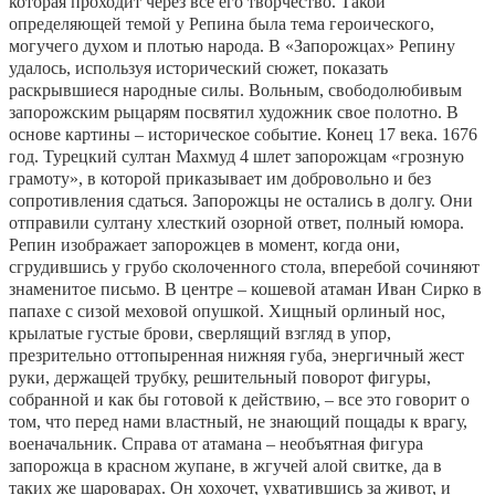
которая проходит через все его творчество. Такой
определяющей темой у Репина была тема героического,
могучего духом и плотью народа. В «Запорожцах» Репину
удалось, используя исторический сюжет, показать
раскрывшиеся народные силы. Вольным, свободолюбивым
запорожским рыцарям посвятил художник свое полотно. В
основе картины – историческое событие. Конец 17 века. 1676
год. Турецкий султан Махмуд 4 шлет запорожцам «грозную
грамоту», в которой приказывает им добровольно и без
сопротивления сдаться. Запорожцы не остались в долгу. Они
отправили султану хлесткий озорной ответ, полный юмора.
Репин изображает запорожцев в момент, когда они,
сгрудившись у грубо сколоченного стола, вперебой сочиняют
знаменитое письмо. В центре – кошевой атаман Иван Сирко в
папахе с сизой меховой опушкой. Хищный орлиный нос,
крылатые густые брови, сверлящий взгляд в упор,
презрительно оттопыренная нижняя губа, энергичный жест
руки, держащей трубку, решительный поворот фигуры,
собранной и как бы готовой к действию, – все это говорит о
том, что перед нами властный, не знающий пощады к врагу,
военачальник. Справа от атамана – необъятная фигура
запорожца в красном жупане, в жгучей алой свитке, да в
таких же шароварах. Он хохочет, ухватившись за живот, и