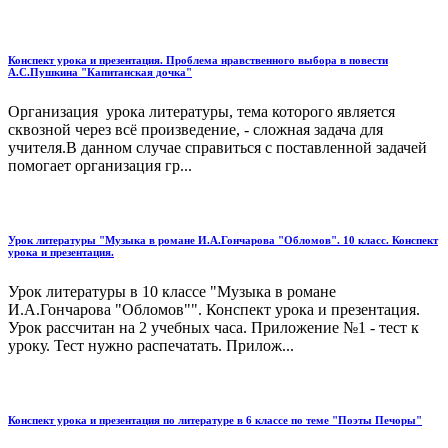
Конспект урока и презентация. Проблема нравственного выбора в повести
А.С.Пушкина "Капитанская дочка"
Организация урока литературы, тема которого является
сквозной через всё произведение, - сложная задача для
учителя.В данном случае справиться с поставленной задачей
помогает организация гр...
Урок литературы "Музыка в романе И.А.Гончарова "Обломов". 10 класс. Конспект
урока и презентация.
Урок литературы в 10 классе "Музыка в романе
И.А.Гончарова "Обломов"". Конспект урока и презентация.
Урок рассчитан на 2 учебных часа. Приложение №1 - тест к
уроку. Тест нужно распечатать. Прилож...
Конспект урока и презентация по литературе в 6 классе по теме "Поэты Печоры"