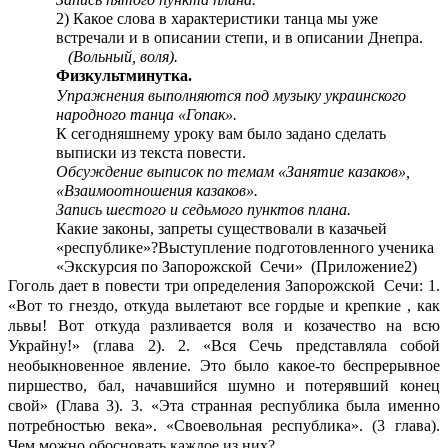
2) Какое слова в характеристики танца мы уже
встречали и в описании степи, и в описании Днепра.
(Вольный, воля).
Физкультминутка.
Упражнения выполняются под музыку украинского
народного танца «Гопак».
К сегодняшнему уроку вам было задано сделать
выписки из текста повести.
Обсуждение выписок по темам «Занятие казаков»,
«Взаимоотношения казаков».
Запись шестого и седьмого пунктов плана.
Какие законы, запреты существовали в казачьей
«республике»?Выступление подготовленного ученика
«Экскурсия по Запорожской Сечи» (Приложение2)
Гоголь дает в повести три определения Запорожской Сечи: 1.
«Вот то гнездо, откуда вылетают все гордые и крепкие , как
львы! Вот откуда разливается воля и козачество на всю
Украйну!» (глава 2). 2. «Вся Сечь представляла собой
необыкновенное явление. Это было какое-то беспрерывное
пиршество, бал, начавшийся шумно и потерявший конец
свой» (Глава 3). 3. «Эта странная республика была именно
потребностью века». «Своевольная республика». (3 глава).
Чем можно обосновать каждое из них?