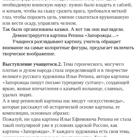
необходимую воинскую науку: нужно было владеть и саблей,
и копьем, чтобы на скаку сразить врага, требовался меткий
глаз, чтобы поразить цель, умение схватиться врукопашную
или вести осаду, управлять челном.
Так были организованы казаки. А вот так они выглядели.
Демонстрируется картина Репина «Запорожцы…»
Учащиеся разглядывают картину, учитель обращает
внимание на самые колоритные фигуры, предлагает включить
творческое воображение.
Выступление учащегося.2.
Тема героического, могучего
плотью и духом народа стала определяющей и в творчестве
великого русского художника Ильи Репина, автора картины
«Запорожцы пишут письмо турецкому султану», создающей
яркие, живые впечатления о казачьей вольнице, славных,
удалых людях.
А в мир репинской картины нас введут «искусствоведы»,
которые расскажут об исторической основе картины, ее
композиции, основных образах:
Пожалуй, ни одна картина Ильи Ефимовича Репина не стала
такой популярной уже в условиях царской России, как
картина «Запорожцы». У каждого художника есть своя тема,