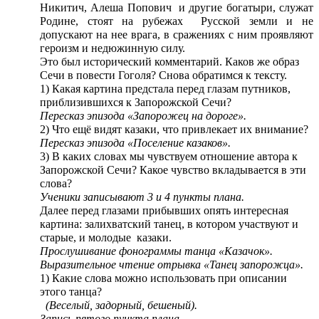
Никитич, Алеша Попович и другие богатыри, служат
Родине, стоят на рубежах Русской земли и не
допускают на нее врага, в сражениях с ним проявляют
героизм и недюжинную силу.
Это был исторический комментарий. Каков же образ
Сечи в повести Гоголя? Снова обратимся к тексту.
1) Какая картина предстала перед глазам путников,
приблизившихся к Запорожской Сечи?
Пересказ эпизода «Запорожец на дороге».
2) Что ещё видят казаки, что привлекает их внимание?
Пересказ эпизода «Поселение казаков».
3) В каких словах мы чувствуем отношение автора к
Запорожской Сечи? Какое чувство вкладывается в эти
слова?
Ученики записывают 3 и 4 пункты плана.
Далее перед глазами прибывших опять интересная
картина: залихватский танец, в котором участвуют и
старые, и молодые казаки.
Прослушивание фонограммы танца «Казачок».
Выразительное чтение отрывка «Танец запорожца».
1) Какие слова можно использовать при описании
этого танца?
(Веселый, задорный, бешеный).
Запись пятого пункта плана.