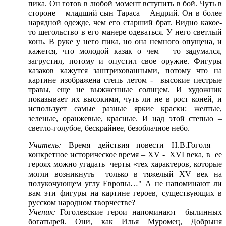
пика. Он готов в любой момент вступить в бой. Чуть в
стороне – младший сын Тараса – Андрий. Он в более
нарядной одежде, чем его старший брат. Видно какое-
то щегольство в его манере одеваться. У него светлый
конь. В руке у него пика, но она немного опущена, и
кажется, что молодой казак о чем – то задумался,
загрустил, потому и опустил свое оружие. Фигуры
казаков кажутся заштрихованными, потому что на
картине изображена степь летом - высокие пестрые
травы, еще не выжженные солнцем. И художник
показывает их высокими, чуть ли не в рост коней, и
использует самые разные яркие краски: желтые,
зеленые, оранжевые, красные. И над этой степью –
светло-голубое, бескрайнее, безоблачное небо.
Учитель:
Время действия повести Н.В.Гоголя –
конкретное историческое время – XV - XVI века, в ее
героях можно угадать черты «тех характеров, которые
могли возникнуть только в тяжелый XV век на
полукочующем углу Европы…" А не напоминают ли
вам эти фигуры на картине героев, существующих в
русском народном творчестве?
Ученик:
Гоголевские герои напоминают былинных
богатырей. Они, как Илья Муромец, Добрыня